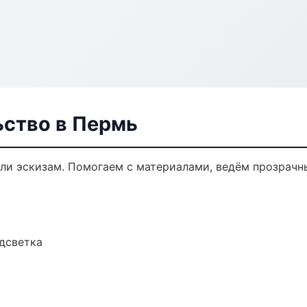
ьство в Пермь
или эскизам. Помогаем с материалами, ведём прозрачн
одсветка