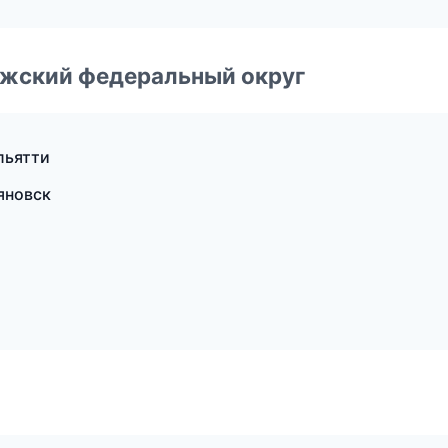
лжский федеральный округ
льятти
яновск