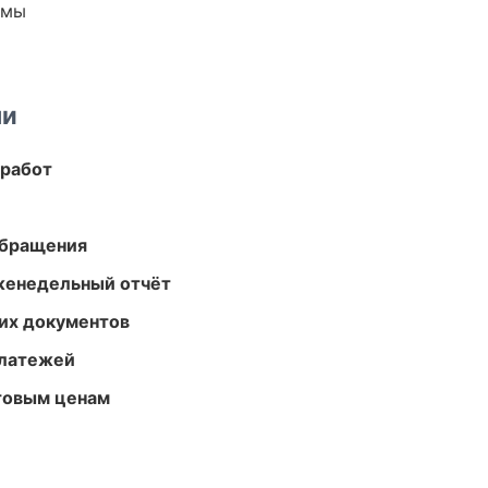
емы
ми
 работ
обращения
женедельный отчёт
их документов
платежей
птовым ценам