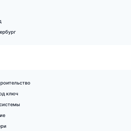
д
ербург
троительство
под ключ
 системы
ие
ери