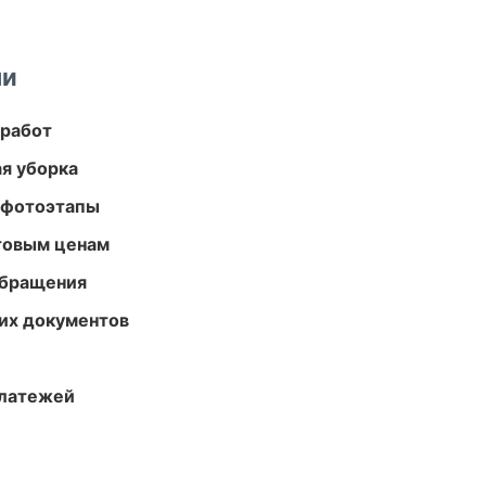
ми
 работ
ая уборка
 фотоэтапы
птовым ценам
обращения
их документов
платежей