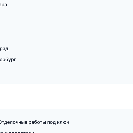
ара
град
ербург
Отделочные работы под ключ