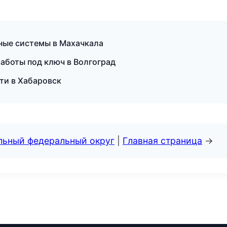
ные системы в Махачкала
боты под ключ в Волгоград
ти в Хабаровск
альный федеральный округ
|
Главная страница
→