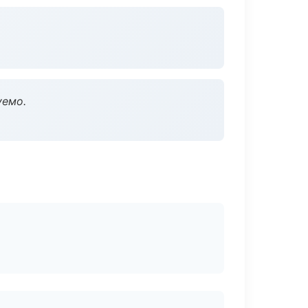
уемо.