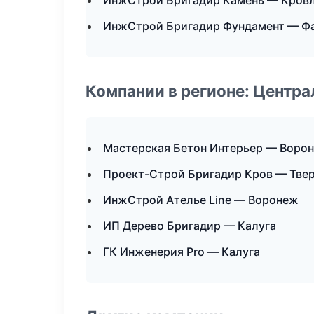
ИнжСтрой Бригадир Камень — Кровл
ИнжСтрой Бригадир Фундамент — Фа
Компании в регионе: Центр
Мастерская Бетон Интерьер — Воро
Проект-Строй Бригадир Кров — Тве
ИнжСтрой Ателье Line — Воронеж
ИП Дерево Бригадир — Калуга
ГК Инженерия Pro — Калуга