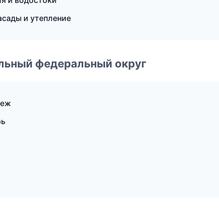
я и водостоки
сады и утепление
альный федеральный округ
неж
рь