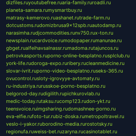
dizfiles.ru
youtubefree.ru
aria-family.ru
roadli.ru
planeta-samara.ru
mysmartbuy.ru
matrasy-kemerovo.ru
ashanet.ru
trade-farm.ru
dotcustoms.ru
domizbrusa9x12spb.ru
autodamp.ru
narasimha.ru
djcommodities.ru
nv750.ru
x-ton.ru
newsplain.ru
cardvoice.ru
modopaper.ru
manunae.ru
gbget.ru
alfeihavsalnassr.ru
madoma.ru
tajuncos.ru
petrovkasports.ru
porno-online-besplatno.ru
splclub.ru
york-life.ru
doroga-expo.ru
ribery.ru
cleanmedicine.ru
slovar-ivrit.ru
porno-video-besplatno.ru
seks-365.ru
ovucontrol.ru
sloty-igrovyye-avtomaty.ru
ru-industriya.ru
russkoe-porno-besplatno.ru
belgorod-day.ru
digilith.ru
pichkurovlab.ru
medic-today.ru
taksu.ru
comp123.ru
don-ykt.ru
teensvoice.ru
imgsharing.ru
domashnee-porno.ru
eva-elfie.ru
foto-tur.ru
biz-doska.ru
metropoltravel.ru
veslo-i-yakor.ru
borodino-media.ru
rostotsky.ru
regionufa.ru
weiss-bet.ru
zaryna.ru
casinotablet.ru