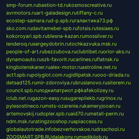
smp-forum.ru
bastion-td.ru
kosmoscreative.ru
avrmotors.ru
art-galadesign.ru
tiffany-c.ru
ecostep-samara.ru
d-p.spb.ru
галактика73.рф
sko.com.ru
davitamebel-spb.ru
fotsis.ru
tesiaes.ru
kokoroyari.spb.ru
blesna-kazan.ru
mossilver.ru
lenderoq.ru
sergeydobrin.ru
tochkazvuka.msk.ru
people-of-art.ru
bezzubova.ru
clubtibet.ru
orior-aks.ru
dynamoauto.ru
szk-favorit.ru
carlines.ru
flatnsk.ru
kingbolenskaner.ru
alex-motor.ru
astroline.net.ru
act1.spb.ru
polyglot.com.ru
gidlipetsk.ru
ooo-driada.ru
detsad125.ru
mir-zdoroviya.ru
bruslanovo.ru
siterem.ru
council.spb.ru
лодкипатриот.рф
kafekolizey.ru
iclub.net.ru
gazon-easy.ru
sugarepilekb.ru
grinox.ru
pylesostineco.ru
msts-ozarenie.ru
kameryjooan.ru
artemovskij.ru
dopler.spb.ru
aid70.ru
metall-perm.ru
ndm.msk.ru
ratingzooshop.ru
apiaccess.ru
globalautotrade.info
bezverhovskoe.ru
drsschool.ru
ZOOSMART.SPB.RU
dalakony.ru
medikijob.ru