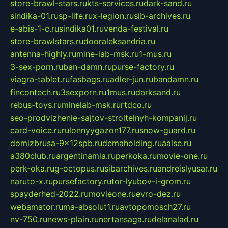
store-brawl-stars.ru
kts-services.ru
dark-sand.ru
sindika-01.ru
sp-life.ru
x-legion.ru
sib-archives.ru
e-abis-1-c.ru
sindika01.ru
venda-festival.ru
store-brawlstars.ru
dooraleksandria.ru
antenna-highly.ru
mine-lab-msk.ru
1-mus.ru
3-sex-porn.ru
ban-damn.ru
purse-factory.ru
viagra-tablet.ru
fasbags.ru
adler-jun.ru
bandamn.ru
fincontech.ru
3sexporn.ru
1mus.ru
darksand.ru
rebus-toys.ru
minelab-msk.ru
rtdco.ru
seo-prodvizhenie-sajtov-stroitelnyh-kompanij.ru
card-voice.ru
rulonnyygazon177.ru
snow-guard.ru
domizbrusa-9x12spb.ru
demaholding.ru
aalse.ru
a380club.ru
argentinamia.ru
perkoka.ru
movie-one.ru
perk-oka.ru
g-octopus.ru
sibarchives.ru
andreislyusar.ru
naruto-x.ru
pursefactory.ru
tor-lyubov-i-grom.ru
spayderhed-2022.ru
movieone.ru
evro-dez.ru
webamator.ru
ma-absolut1.ru
avtopomosch27.ru
nv-750.ru
news-plain.ru
nertansaga.ru
delanalad.ru