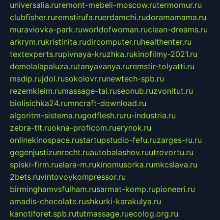
universalia.ru
remont-mebeli-moscow.ru
termomur.ru
clubfisher.ru
remstirufa.ru
erdamchi.ru
doramamama.ru
muraviovka-park.ru
worldofwoman.ru
clean-dreams.ru
arkrym.ru
kristinita.ru
dircomputer.ru
healthenter.ru
textexperts.ru
pivnaya-kruzhka.ru
kinofilmy-2021.ru
demolalapaluza.ru
tanyavanya.ru
remstir-tolyatti.ru
msdip.ru
jdol.ru
sokolovr.ru
newtech-spb.ru
rezemkleim.ru
massage-tai.ru
seonub.ru
zvonitut.ru
biolisichka24.ru
mncraft-download.ru
algoritm-sistema.ru
godflesh.ru
ru-industria.ru
zebra-tlt.ru
okna-proficom.ru
erynok.ru
onlinekinospace.ru
startupstudio-fefu.ru
zarges-ru.ru
gegenjustizunrecht.ru
autobalashov.ru
utrovortu.ru
spiski-firm.ru
elara-m.ru
kinomusorka.ru
mkcslava.ru
2bets.ru
vintovoykompressor.ru
birminghamvsfulham.ru
sarmat-komp.ru
pioneeri.ru
amadis-chocolate.ru
shkurki-karakulya.ru
kanotiforet.spb.ru
tutmassage.ru
ecolog.org.ru