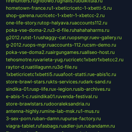
firehunters.ru
gribowo.ru
gnalis.ru
bulkitula.ru
hometown-france.ru
1-xbeticricetc-1-xbetti-5.ru
shop-garena.ru
cricetc-1-xbetr-1-xbetcc-2.ru
one-life-story.ru
top-halyava.ru
accounts112.ru
poka-vse-doma-2.ru
3-d-file.ru
hahahaharms.ru
g2012.ru
tst-1.ru
shaggy-cat.ru
opsmgr.ru
ev-gallery.ru
g-2012.ru
ops-mgr.ru
accounts-112.ru
csm-demo.ru
poka-vse-doma2.ru
airgungames.ru
allseo-host.ru
tehosmotre.ru
varieta-yug.ru
cricetc1xbetr1xbetcc2.ru
raytor-d.ru
atillagunn.ru
3d-file.ru
1xbeticricetc1xbetti5.ru
uafoot-statti.ru
e-abis1c.ru
store-brawl-stars.ru
kts-services.ru
dark-sand.ru
sindika-01.ru
sp-life.ru
x-legion.ru
sib-archives.ru
e-abis-1-c.ru
sindika01.ru
venda-festival.ru
store-brawlstars.ru
dooraleksandria.ru
antenna-highly.ru
mine-lab-msk.ru
1-mus.ru
3-sex-porn.ru
ban-damn.ru
purse-factory.ru
viagra-tablet.ru
fasbags.ru
adler-jun.ru
bandamn.ru