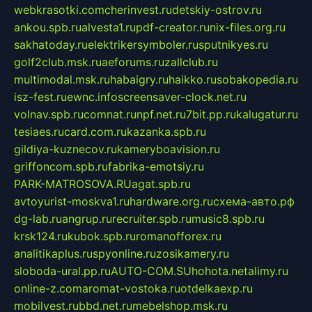
webkrasotki.com
cherinvest.ru
detskiy-ostrov.ru
ankou.spb.ru
alvesta1.ru
pdf-creator.ru
nix-files.org.ru
sakhatoday.ru
elektrikersymboler.ru
sputnikyes.ru
golf2club.msk.ru
aeforums.ru
zallclub.ru
multimodal.msk.ru
habaigry.ru
haikko.ru
sobakopedia.ru
isz-fest.ru
ewnc.info
screensaver-clock.net.ru
volnav.spb.ru
comnat.ru
npf.net.ru
7bit.pp.ru
kalugatur.ru
tesiaes.ru
card.com.ru
kazanka.spb.ru
gildiya-kuznecov.ru
kameryboavision.ru
griffoncom.spb.ru
fabrika-emotsiy.ru
PARK-MATROSOVA.RU
agat.spb.ru
avtoyurist-moskva1.ru
hardware.org.ru
схема-авто.рф
dg-lab.ru
angrup.ru
recruiter.spb.ru
music8.spb.ru
krsk124.ru
kubok.spb.ru
romanofforex.ru
analitikaplus.ru
spyonline.ru
zosikamery.ru
sloboda-ural.pp.ru
AUTO-COM.SU
hohota.net
alimy.ru
online-z.com
aromat-vostoka.ru
otdelkaexp.ru
mobilvest.ru
bbd.net.ru
mebelshop.msk.ru