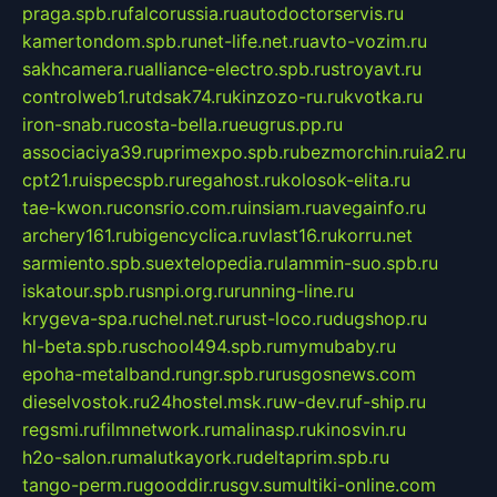
praga.spb.ru
falcorussia.ru
autodoctorservis.ru
kamertondom.spb.ru
net-life.net.ru
avto-vozim.ru
sakhcamera.ru
alliance-electro.spb.ru
stroyavt.ru
controlweb1.ru
tdsak74.ru
kinzozo-ru.ru
kvotka.ru
iron-snab.ru
costa-bella.ru
eugrus.pp.ru
associaciya39.ru
primexpo.spb.ru
bezmorchin.ru
ia2.ru
cpt21.ru
ispecspb.ru
regahost.ru
kolosok-elita.ru
tae-kwon.ru
consrio.com.ru
insiam.ru
avegainfo.ru
archery161.ru
bigencyclica.ru
vlast16.ru
korru.net
sarmiento.spb.su
extelopedia.ru
lammin-suo.spb.ru
iskatour.spb.ru
snpi.org.ru
running-line.ru
krygeva-spa.ru
chel.net.ru
rust-loco.ru
dugshop.ru
hl-beta.spb.ru
school494.spb.ru
mymubaby.ru
epoha-metalband.ru
ngr.spb.ru
rusgosnews.com
dieselvostok.ru
24hostel.msk.ru
w-dev.ru
f-ship.ru
regsmi.ru
filmnetwork.ru
malinasp.ru
kinosvin.ru
h2o-salon.ru
malutkayork.ru
deltaprim.spb.ru
tango-perm.ru
gooddir.ru
sgv.su
multiki-online.com