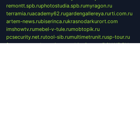
remontt.spb.ru
photostudia.spb.ru
myragon.ru
terramia.ru
academy62.ru
gardengallereya.ru
rti.com.ru
artem-news.ru
biserinca.ru
krasnodarkurort.com
imshowtv.ru
mebel-v-tule.ru
mobtopik.ru
pcsecurity.net.ru
tool-sib.ru
multimetrunit.ru
sp-tour.ru
fan-cs.ru
santeh-russia.ru
symbian9.net.ru
DSHAIR.RU
tmmotors.spb.ru
xjocuricopii.com
musavtomat.msk.ru
obustrojdom.ru
sovetcik.ru
ybaranovskaya.ru
ppknews.ru
cult-alshei.ru
JAPANRUSSIA.RU
proekciyamebel.ru
imper-finans.ru
rim.org.ru
glamourai.ru
brassminus.ru
zabor-pro.ru
ftn.pp.ru
dorogoe58.ru
laimengpacker.ru
kuzova-zapchasti.ru
sageerp.ru
taxodrom.ru
dsrazvitie.ru
hardcity.net.ru
ratinghomegames.ru
topservice25.ru
gubernyan.ru
gtglasslined.ru
ii4.ru
tssport.spb.ru
andorra24.com
blackwallstreet.ru
oboimos.ru
optim-doors.com.ru
ikuch.ru
nycr.org.ru
npa21.ru
vremya-ch.spb.ru
desert000.ru
ivtorgi.ru
ifiori.ru
catalog-statei.ru