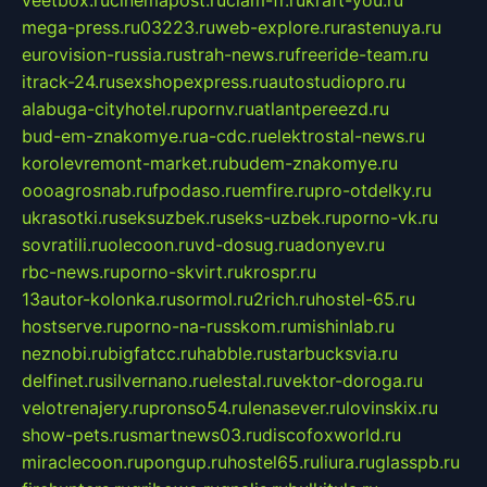
veetbox.ru
cinemapost.ru
ciam-fr.ru
kraft-you.ru
mega-press.ru
03223.ru
web-explore.ru
rastenuya.ru
eurovision-russia.ru
strah-news.ru
freeride-team.ru
itrack-24.ru
sexshopexpress.ru
autostudiopro.ru
alabuga-cityhotel.ru
pornv.ru
atlantpereezd.ru
bud-em-znakomye.ru
a-cdc.ru
elektrostal-news.ru
korolevremont-market.ru
budem-znakomye.ru
oooagrosnab.ru
fpodaso.ru
emfire.ru
pro-otdelky.ru
ukrasotki.ru
seksuzbek.ru
seks-uzbek.ru
porno-vk.ru
sovratili.ru
olecoon.ru
vd-dosug.ru
adonyev.ru
rbc-news.ru
porno-skvirt.ru
krospr.ru
13autor-kolonka.ru
sormol.ru
2rich.ru
hostel-65.ru
hostserve.ru
porno-na-russkom.ru
mishinlab.ru
neznobi.ru
bigfatcc.ru
habble.ru
starbucksvia.ru
delfinet.ru
silvernano.ru
elestal.ru
vektor-doroga.ru
velotrenajery.ru
pronso54.ru
lenasever.ru
lovinskix.ru
show-pets.ru
smartnews03.ru
discofoxworld.ru
miraclecoon.ru
pongup.ru
hostel65.ru
liura.ru
glasspb.ru