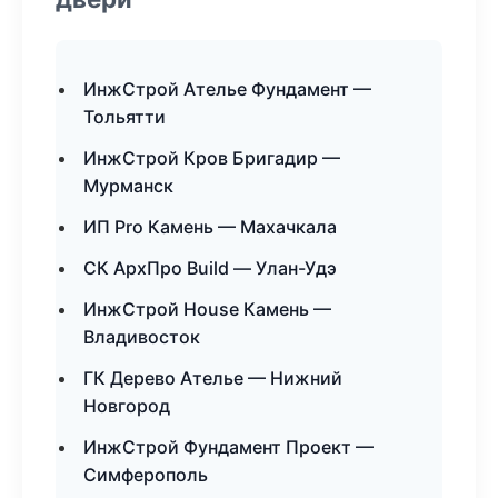
ИнжСтрой Ателье Фундамент —
Тольятти
ИнжСтрой Кров Бригадир —
Мурманск
ИП Pro Камень — Махачкала
СК АрхПро Build — Улан-Удэ
ИнжСтрой House Камень —
Владивосток
ГК Дерево Ателье — Нижний
Новгород
ИнжСтрой Фундамент Проект —
Симферополь