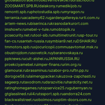
ZOOSMART.SPB.RU
dalakony.ru
medikijob.ru
remontt.spb.ru
photostudia.spb.ru
myragon.ru
terramia.ru
academy62.ru
gardengallereya.ru
rti.com.ru
artem-news.ru
biserinca.ru
krasnodarkurort.com
imshowtv.ru
mebel-v-tule.ru
mobtopik.ru
pcsecurity.net.ru
tool-sib.ru
multimetrunit.ru
sp-tour.ru
fan-cs.ru
santeh-russia.ru
symbian9.net.ru
DSHAIR.RU
tmmotors.spb.ru
xjocuricopii.com
musavtomat.msk.ru
obustrojdom.ru
sovetcik.ru
ybaranovskaya.ru
ppknews.ru
cult-alshei.ru
JAPANRUSSIA.RU
proekciyamebel.ru
imper-finans.ru
rim.org.ru
glamourai.ru
brassminus.ru
zabor-pro.ru
ftn.pp.ru
dorogoe58.ru
laimengpacker.ru
kuzova-zapchasti.ru
sageerp.ru
taxodrom.ru
dsrazvitie.ru
hardcity.net.ru
ratinghomegames.ru
topservice25.ru
gubernyan.ru
gtglasslined.ru
ii4.ru
tssport.spb.ru
andorra24.com
blackwallstreet.ru
oboimos.ru
optim-doors.com.ru