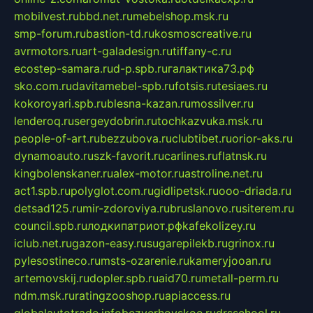
mobilvest.ru
bbd.net.ru
mebelshop.msk.ru
smp-forum.ru
bastion-td.ru
kosmoscreative.ru
avrmotors.ru
art-galadesign.ru
tiffany-c.ru
ecostep-samara.ru
d-p.spb.ru
галактика73.рф
sko.com.ru
davitamebel-spb.ru
fotsis.ru
tesiaes.ru
kokoroyari.spb.ru
blesna-kazan.ru
mossilver.ru
lenderoq.ru
sergeydobrin.ru
tochkazvuka.msk.ru
people-of-art.ru
bezzubova.ru
clubtibet.ru
orior-aks.ru
dynamoauto.ru
szk-favorit.ru
carlines.ru
flatnsk.ru
kingbolenskaner.ru
alex-motor.ru
astroline.net.ru
act1.spb.ru
polyglot.com.ru
gidlipetsk.ru
ooo-driada.ru
detsad125.ru
mir-zdoroviya.ru
bruslanovo.ru
siterem.ru
council.spb.ru
лодкипатриот.рф
kafekolizey.ru
iclub.net.ru
gazon-easy.ru
sugarepilekb.ru
grinox.ru
pylesostineco.ru
msts-ozarenie.ru
kameryjooan.ru
artemovskij.ru
dopler.spb.ru
aid70.ru
metall-perm.ru
ndm.msk.ru
ratingzooshop.ru
apiaccess.ru
globalautotrade.info
bezverhovskoe.ru
drsschool.ru