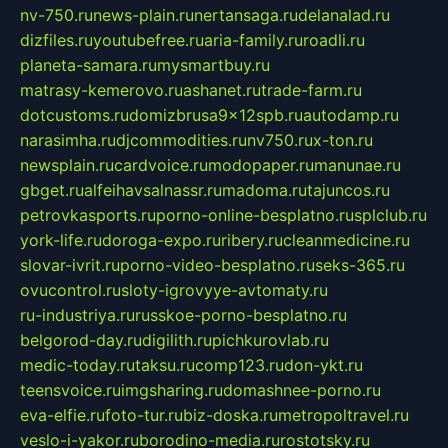
nv-750.ru
news-plain.ru
nertansaga.ru
delanalad.ru
dizfiles.ru
youtubefree.ru
aria-family.ru
roadli.ru
planeta-samara.ru
mysmartbuy.ru
matrasy-kemerovo.ru
ashanet.ru
trade-farm.ru
dotcustoms.ru
domizbrusa9x12spb.ru
autodamp.ru
narasimha.ru
djcommodities.ru
nv750.ru
x-ton.ru
newsplain.ru
cardvoice.ru
modopaper.ru
manunae.ru
gbget.ru
alfeihavsalnassr.ru
madoma.ru
tajuncos.ru
petrovkasports.ru
porno-online-besplatno.ru
splclub.ru
york-life.ru
doroga-expo.ru
ribery.ru
cleanmedicine.ru
slovar-ivrit.ru
porno-video-besplatno.ru
seks-365.ru
ovucontrol.ru
sloty-igrovyye-avtomaty.ru
ru-industriya.ru
russkoe-porno-besplatno.ru
belgorod-day.ru
digilith.ru
pichkurovlab.ru
medic-today.ru
taksu.ru
comp123.ru
don-ykt.ru
teensvoice.ru
imgsharing.ru
domashnee-porno.ru
eva-elfie.ru
foto-tur.ru
biz-doska.ru
metropoltravel.ru
veslo-i-yakor.ru
borodino-media.ru
rostotsky.ru