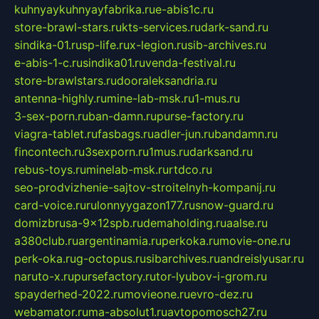
kuhnyaykuhnyayfabrika.ru
e-abis1c.ru
store-brawl-stars.ru
kts-services.ru
dark-sand.ru
sindika-01.ru
sp-life.ru
x-legion.ru
sib-archives.ru
e-abis-1-c.ru
sindika01.ru
venda-festival.ru
store-brawlstars.ru
dooraleksandria.ru
antenna-highly.ru
mine-lab-msk.ru
1-mus.ru
3-sex-porn.ru
ban-damn.ru
purse-factory.ru
viagra-tablet.ru
fasbags.ru
adler-jun.ru
bandamn.ru
fincontech.ru
3sexporn.ru
1mus.ru
darksand.ru
rebus-toys.ru
minelab-msk.ru
rtdco.ru
seo-prodvizhenie-sajtov-stroitelnyh-kompanij.ru
card-voice.ru
rulonnyygazon177.ru
snow-guard.ru
domizbrusa-9x12spb.ru
demaholding.ru
aalse.ru
a380club.ru
argentinamia.ru
perkoka.ru
movie-one.ru
perk-oka.ru
g-octopus.ru
sibarchives.ru
andreislyusar.ru
naruto-x.ru
pursefactory.ru
tor-lyubov-i-grom.ru
spayderhed-2022.ru
movieone.ru
evro-dez.ru
webamator.ru
ma-absolut1.ru
avtopomosch27.ru