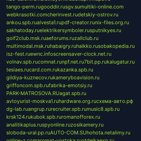
tango-perm.ru
gooddir.ru
sgv.su
multiki-online.com
webkrasotki.com
cherinvest.ru
detskiy-ostrov.ru
ankou.spb.ru
alvesta1.ru
pdf-creator.ru
nix-files.org.ru
sakhatoday.ru
elektrikersymboler.ru
sputnikyes.ru
golf2club.msk.ru
aeforums.ru
zallclub.ru
multimodal.msk.ru
habaigry.ru
haikko.ru
sobakopedia.ru
isz-fest.ru
ewnc.info
screensaver-clock.net.ru
volnav.spb.ru
comnat.ru
npf.net.ru
7bit.pp.ru
kalugatur.ru
tesiaes.ru
card.com.ru
kazanka.spb.ru
gildiya-kuznecov.ru
kameryboavision.ru
griffoncom.spb.ru
fabrika-emotsiy.ru
PARK-MATROSOVA.RU
agat.spb.ru
avtoyurist-moskva1.ru
hardware.org.ru
схема-авто.рф
dg-lab.ru
angrup.ru
recruiter.spb.ru
music8.spb.ru
krsk124.ru
kubok.spb.ru
romanofforex.ru
analitikaplus.ru
spyonline.ru
zosikamery.ru
sloboda-ural.pp.ru
AUTO-COM.SU
hohota.net
alimy.ru
online-z.com
aromat-vostoka.ru
otdelkaexp.ru