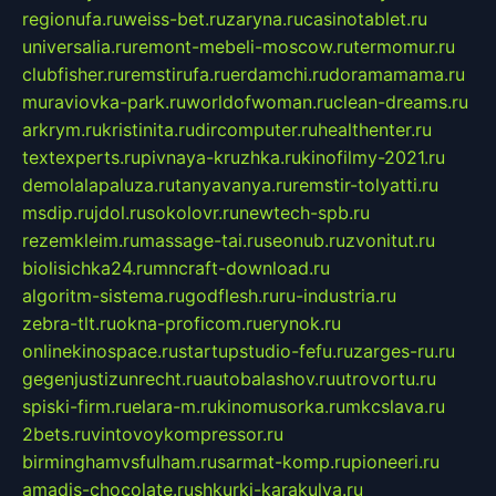
regionufa.ru
weiss-bet.ru
zaryna.ru
casinotablet.ru
universalia.ru
remont-mebeli-moscow.ru
termomur.ru
clubfisher.ru
remstirufa.ru
erdamchi.ru
doramamama.ru
muraviovka-park.ru
worldofwoman.ru
clean-dreams.ru
arkrym.ru
kristinita.ru
dircomputer.ru
healthenter.ru
textexperts.ru
pivnaya-kruzhka.ru
kinofilmy-2021.ru
demolalapaluza.ru
tanyavanya.ru
remstir-tolyatti.ru
msdip.ru
jdol.ru
sokolovr.ru
newtech-spb.ru
rezemkleim.ru
massage-tai.ru
seonub.ru
zvonitut.ru
biolisichka24.ru
mncraft-download.ru
algoritm-sistema.ru
godflesh.ru
ru-industria.ru
zebra-tlt.ru
okna-proficom.ru
erynok.ru
onlinekinospace.ru
startupstudio-fefu.ru
zarges-ru.ru
gegenjustizunrecht.ru
autobalashov.ru
utrovortu.ru
spiski-firm.ru
elara-m.ru
kinomusorka.ru
mkcslava.ru
2bets.ru
vintovoykompressor.ru
birminghamvsfulham.ru
sarmat-komp.ru
pioneeri.ru
amadis-chocolate.ru
shkurki-karakulya.ru