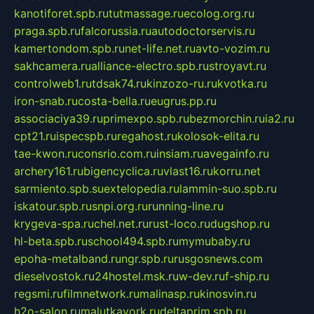
kanotiforet.spb.ru
tutmassage.ru
ecolog.org.ru
praga.spb.ru
falcorussia.ru
autodoctorservis.ru
kamertondom.spb.ru
net-life.net.ru
avto-vozim.ru
sakhcamera.ru
alliance-electro.spb.ru
stroyavt.ru
controlweb1.ru
tdsak74.ru
kinzozo-ru.ru
kvotka.ru
iron-snab.ru
costa-bella.ru
eugrus.pp.ru
associaciya39.ru
primexpo.spb.ru
bezmorchin.ru
ia2.ru
cpt21.ru
ispecspb.ru
regahost.ru
kolosok-elita.ru
tae-kwon.ru
consrio.com.ru
insiam.ru
avegainfo.ru
archery161.ru
bigencyclica.ru
vlast16.ru
korru.net
sarmiento.spb.su
extelopedia.ru
lammin-suo.spb.ru
iskatour.spb.ru
snpi.org.ru
running-line.ru
krygeva-spa.ru
chel.net.ru
rust-loco.ru
dugshop.ru
hl-beta.spb.ru
school494.spb.ru
mymubaby.ru
epoha-metalband.ru
ngr.spb.ru
rusgosnews.com
dieselvostok.ru
24hostel.msk.ru
w-dev.ru
f-ship.ru
regsmi.ru
filmnetwork.ru
malinasp.ru
kinosvin.ru
h2o-salon.ru
malutkayork.ru
deltaprim.spb.ru