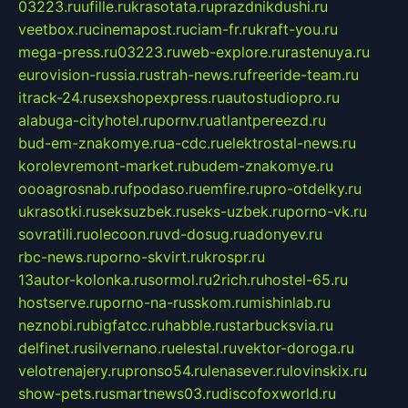
03223.ru
ufille.ru
krasotata.ru
prazdnikdushi.ru
veetbox.ru
cinemapost.ru
ciam-fr.ru
kraft-you.ru
mega-press.ru
03223.ru
web-explore.ru
rastenuya.ru
eurovision-russia.ru
strah-news.ru
freeride-team.ru
itrack-24.ru
sexshopexpress.ru
autostudiopro.ru
alabuga-cityhotel.ru
pornv.ru
atlantpereezd.ru
bud-em-znakomye.ru
a-cdc.ru
elektrostal-news.ru
korolevremont-market.ru
budem-znakomye.ru
oooagrosnab.ru
fpodaso.ru
emfire.ru
pro-otdelky.ru
ukrasotki.ru
seksuzbek.ru
seks-uzbek.ru
porno-vk.ru
sovratili.ru
olecoon.ru
vd-dosug.ru
adonyev.ru
rbc-news.ru
porno-skvirt.ru
krospr.ru
13autor-kolonka.ru
sormol.ru
2rich.ru
hostel-65.ru
hostserve.ru
porno-na-russkom.ru
mishinlab.ru
neznobi.ru
bigfatcc.ru
habble.ru
starbucksvia.ru
delfinet.ru
silvernano.ru
elestal.ru
vektor-doroga.ru
velotrenajery.ru
pronso54.ru
lenasever.ru
lovinskix.ru
show-pets.ru
smartnews03.ru
discofoxworld.ru