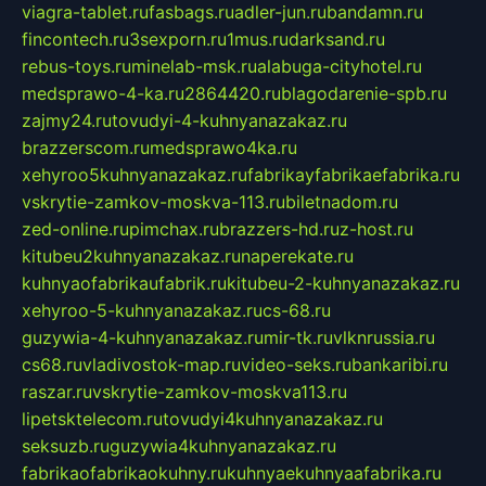
viagra-tablet.ru
fasbags.ru
adler-jun.ru
bandamn.ru
fincontech.ru
3sexporn.ru
1mus.ru
darksand.ru
rebus-toys.ru
minelab-msk.ru
alabuga-cityhotel.ru
medsprawo-4-ka.ru
2864420.ru
blagodarenie-spb.ru
zajmy24.ru
tovudyi-4-kuhnyanazakaz.ru
brazzerscom.ru
medsprawo4ka.ru
xehyroo5kuhnyanazakaz.ru
fabrikayfabrikaefabrika.ru
vskrytie-zamkov-moskva-113.ru
biletnadom.ru
zed-online.ru
pimchax.ru
brazzers-hd.ru
z-host.ru
kitubeu2kuhnyanazakaz.ru
naperekate.ru
kuhnyaofabrikaufabrik.ru
kitubeu-2-kuhnyanazakaz.ru
xehyroo-5-kuhnyanazakaz.ru
cs-68.ru
guzywia-4-kuhnyanazakaz.ru
mir-tk.ru
vlknrussia.ru
cs68.ru
vladivostok-map.ru
video-seks.ru
bankaribi.ru
raszar.ru
vskrytie-zamkov-moskva113.ru
lipetsktelecom.ru
tovudyi4kuhnyanazakaz.ru
seksuzb.ru
guzywia4kuhnyanazakaz.ru
fabrikaofabrikaokuhny.ru
kuhnyaekuhnyaafabrika.ru