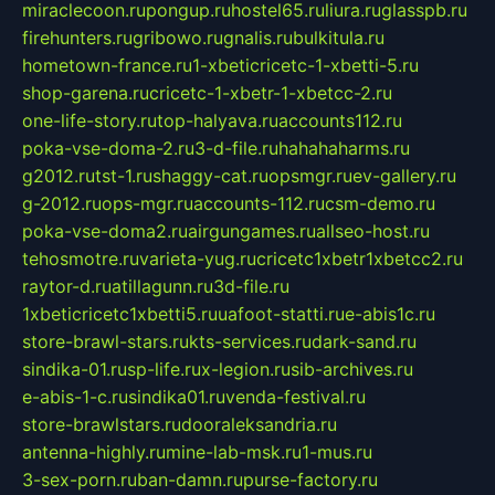
miraclecoon.ru
pongup.ru
hostel65.ru
liura.ru
glasspb.ru
firehunters.ru
gribowo.ru
gnalis.ru
bulkitula.ru
hometown-france.ru
1-xbeticricetc-1-xbetti-5.ru
shop-garena.ru
cricetc-1-xbetr-1-xbetcc-2.ru
one-life-story.ru
top-halyava.ru
accounts112.ru
poka-vse-doma-2.ru
3-d-file.ru
hahahaharms.ru
g2012.ru
tst-1.ru
shaggy-cat.ru
opsmgr.ru
ev-gallery.ru
g-2012.ru
ops-mgr.ru
accounts-112.ru
csm-demo.ru
poka-vse-doma2.ru
airgungames.ru
allseo-host.ru
tehosmotre.ru
varieta-yug.ru
cricetc1xbetr1xbetcc2.ru
raytor-d.ru
atillagunn.ru
3d-file.ru
1xbeticricetc1xbetti5.ru
uafoot-statti.ru
e-abis1c.ru
store-brawl-stars.ru
kts-services.ru
dark-sand.ru
sindika-01.ru
sp-life.ru
x-legion.ru
sib-archives.ru
e-abis-1-c.ru
sindika01.ru
venda-festival.ru
store-brawlstars.ru
dooraleksandria.ru
antenna-highly.ru
mine-lab-msk.ru
1-mus.ru
3-sex-porn.ru
ban-damn.ru
purse-factory.ru