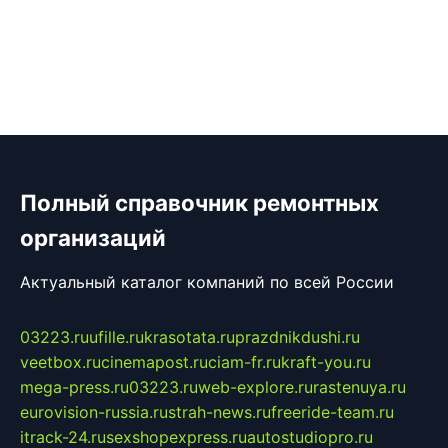
Полный справочник ремонтных
организаций
Актуальный каталог компаний по всей России
03223.ru
ufille.ru
krasotata.ru
prazdnikdushi.ru
veetbox.ru
cinemapost.ru
ciam-fr.ru
kraft-you.ru
mega-press.ru
03223.ru
web-explore.ru
rastenuya.ru
eurovision-russia.ru
strah-news.ru
freeride-team.ru
itrack-24.ru
sexshopexpress.ru
autostudiopro.ru