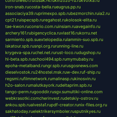
controlweb1.ru
tdsak74.ru
kinzozo-ru.ru
kvotka.ru
iron-snab.ru
costa-bella.ru
eugrus.pp.ru
associaciya39.ru
primexpo.spb.ru
bezmorchin.ru
ia2.ru
cpt21.ru
ispecspb.ru
regahost.ru
kolosok-elita.ru
tae-kwon.ru
consrio.com.ru
insiam.ru
avegainfo.ru
archery161.ru
bigencyclica.ru
vlast16.ru
korru.net
sarmiento.spb.su
extelopedia.ru
lammin-suo.spb.ru
iskatour.spb.ru
snpi.org.ru
running-line.ru
krygeva-spa.ru
chel.net.ru
rust-loco.ru
dugshop.ru
hl-beta.spb.ru
school494.spb.ru
mymubaby.ru
epoha-metalband.ru
ngr.spb.ru
rusgosnews.com
dieselvostok.ru
24hostel.msk.ru
w-dev.ru
f-ship.ru
regsmi.ru
filmnetwork.ru
malinasp.ru
kinosvin.ru
h2o-salon.ru
malutkayork.ru
deltaprim.spb.ru
tango-perm.ru
gooddir.ru
sgv.su
multiki-online.com
webkrasotki.com
cherinvest.ru
detskiy-ostrov.ru
ankou.spb.ru
alvesta1.ru
pdf-creator.ru
nix-files.org.ru
sakhatoday.ru
elektrikersymboler.ru
sputnikyes.ru