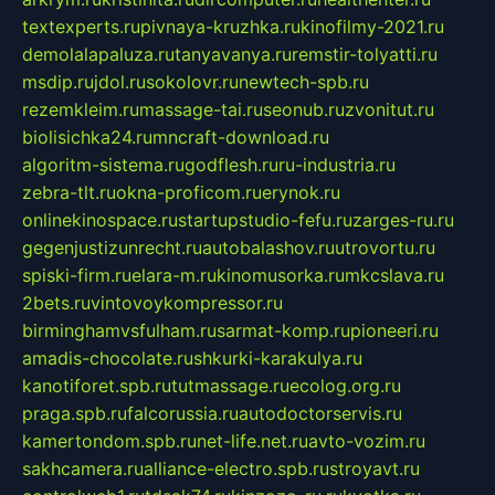
textexperts.ru
pivnaya-kruzhka.ru
kinofilmy-2021.ru
demolalapaluza.ru
tanyavanya.ru
remstir-tolyatti.ru
msdip.ru
jdol.ru
sokolovr.ru
newtech-spb.ru
rezemkleim.ru
massage-tai.ru
seonub.ru
zvonitut.ru
biolisichka24.ru
mncraft-download.ru
algoritm-sistema.ru
godflesh.ru
ru-industria.ru
zebra-tlt.ru
okna-proficom.ru
erynok.ru
onlinekinospace.ru
startupstudio-fefu.ru
zarges-ru.ru
gegenjustizunrecht.ru
autobalashov.ru
utrovortu.ru
spiski-firm.ru
elara-m.ru
kinomusorka.ru
mkcslava.ru
2bets.ru
vintovoykompressor.ru
birminghamvsfulham.ru
sarmat-komp.ru
pioneeri.ru
amadis-chocolate.ru
shkurki-karakulya.ru
kanotiforet.spb.ru
tutmassage.ru
ecolog.org.ru
praga.spb.ru
falcorussia.ru
autodoctorservis.ru
kamertondom.spb.ru
net-life.net.ru
avto-vozim.ru
sakhcamera.ru
alliance-electro.spb.ru
stroyavt.ru