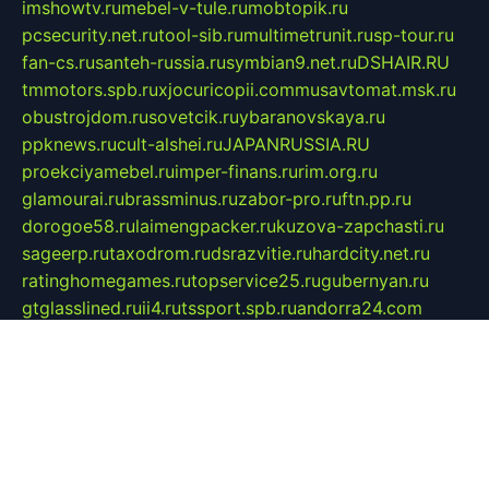
imshowtv.ru
mebel-v-tule.ru
mobtopik.ru
pcsecurity.net.ru
tool-sib.ru
multimetrunit.ru
sp-tour.ru
fan-cs.ru
santeh-russia.ru
symbian9.net.ru
DSHAIR.RU
tmmotors.spb.ru
xjocuricopii.com
musavtomat.msk.ru
obustrojdom.ru
sovetcik.ru
ybaranovskaya.ru
ppknews.ru
cult-alshei.ru
JAPANRUSSIA.RU
proekciyamebel.ru
imper-finans.ru
rim.org.ru
glamourai.ru
brassminus.ru
zabor-pro.ru
ftn.pp.ru
dorogoe58.ru
laimengpacker.ru
kuzova-zapchasti.ru
sageerp.ru
taxodrom.ru
dsrazvitie.ru
hardcity.net.ru
ratinghomegames.ru
topservice25.ru
gubernyan.ru
gtglasslined.ru
ii4.ru
tssport.spb.ru
andorra24.com
blackwallstreet.ru
oboimos.ru
optim-doors.com.ru
ikuch.ru
nycr.org.ru
npa21.ru
vremya-ch.spb.ru
desert000.ru
ivtorgi.ru
ifiori.ru
catalog-statei.ru
dcv.org.ru
spetsmaster174.ru
ipkameryhiseeu.ru
dum26.ru
ruspol.spb.ru
fr-opendp.ru
kam-solnyshko.ru
cheyenne-arapaho.ru
sevzapmetal.spb.ru