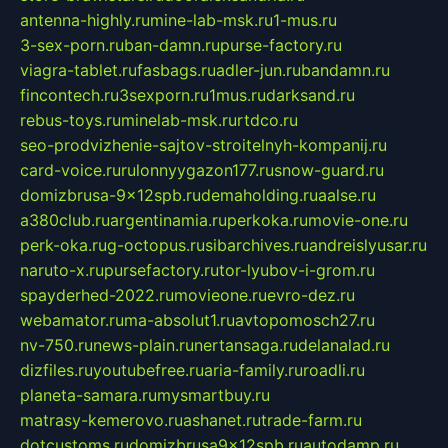
antenna-highly.ru
mine-lab-msk.ru
1-mus.ru
3-sex-porn.ru
ban-damn.ru
purse-factory.ru
viagra-tablet.ru
fasbags.ru
adler-jun.ru
bandamn.ru
fincontech.ru
3sexporn.ru
1mus.ru
darksand.ru
rebus-toys.ru
minelab-msk.ru
rtdco.ru
seo-prodvizhenie-sajtov-stroitelnyh-kompanij.ru
card-voice.ru
rulonnyygazon177.ru
snow-guard.ru
domizbrusa-9x12spb.ru
demaholding.ru
aalse.ru
a380club.ru
argentinamia.ru
perkoka.ru
movie-one.ru
perk-oka.ru
g-octopus.ru
sibarchives.ru
andreislyusar.ru
naruto-x.ru
pursefactory.ru
tor-lyubov-i-grom.ru
spayderhed-2022.ru
movieone.ru
evro-dez.ru
webamator.ru
ma-absolut1.ru
avtopomosch27.ru
nv-750.ru
news-plain.ru
nertansaga.ru
delanalad.ru
dizfiles.ru
youtubefree.ru
aria-family.ru
roadli.ru
planeta-samara.ru
mysmartbuy.ru
matrasy-kemerovo.ru
ashanet.ru
trade-farm.ru
dotcustoms.ru
domizbrusa9x12spb.ru
autodamp.ru