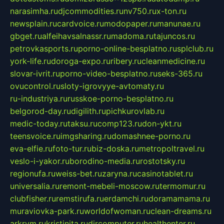
narasimha.ru
djcommodities.ru
nv750.ru
x-ton.ru
newsplain.ru
cardvoice.ru
modopaper.ru
manunae.ru
gbget.ru
alfeihavsalnassr.ru
madoma.ru
tajuncos.ru
petrovkasports.ru
porno-online-besplatno.ru
splclub.ru
york-life.ru
doroga-expo.ru
ribery.ru
cleanmedicine.ru
slovar-ivrit.ru
porno-video-besplatno.ru
seks-365.ru
ovucontrol.ru
sloty-igrovyye-avtomaty.ru
ru-industriya.ru
russkoe-porno-besplatno.ru
belgorod-day.ru
digilith.ru
pichkurovlab.ru
medic-today.ru
taksu.ru
comp123.ru
don-ykt.ru
teensvoice.ru
imgsharing.ru
domashnee-porno.ru
eva-elfie.ru
foto-tur.ru
biz-doska.ru
metropoltravel.ru
veslo-i-yakor.ru
borodino-media.ru
rostotsky.ru
regionufa.ru
weiss-bet.ru
zaryna.ru
casinotablet.ru
universalia.ru
remont-mebeli-moscow.ru
termomur.ru
clubfisher.ru
remstirufa.ru
erdamchi.ru
doramamama.ru
muraviovka-park.ru
worldofwoman.ru
clean-dreams.ru
arkrym.ru
kristinita.ru
dircomputer.ru
healthenter.ru