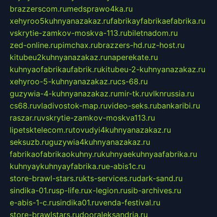
brazzerscom.ru
medsprawo4ka.ru
xehyroo5kuhnyanazakaz.ru
fabrikayfabrikaefabrika.ru
vskrytie-zamkov-moskva-113.ru
biletnadom.ru
zed-online.ru
pimchax.ru
brazzers-hd.ru
z-host.ru
kitubeu2kuhnyanazakaz.ru
naperekate.ru
kuhnyaofabrikaufabrik.ru
kitubeu-2-kuhnyanazakaz.ru
xehyroo-5-kuhnyanazakaz.ru
cs-68.ru
guzywia-4-kuhnyanazakaz.ru
mir-tk.ru
vlknrussia.ru
cs68.ru
vladivostok-map.ru
video-seks.ru
bankaribi.ru
raszar.ru
vskrytie-zamkov-moskva113.ru
lipetsktelecom.ru
tovudyi4kuhnyanazakaz.ru
seksuzb.ru
guzywia4kuhnyanazakaz.ru
fabrikaofabrikaokuhny.ru
kuhnyaekuhnyaafabrika.ru
kuhnyaykuhnyayfabrika.ru
e-abis1c.ru
store-brawl-stars.ru
kts-services.ru
dark-sand.ru
sindika-01.ru
sp-life.ru
x-legion.ru
sib-archives.ru
e-abis-1-c.ru
sindika01.ru
venda-festival.ru
store-brawlstars.ru
dooraleksandria.ru