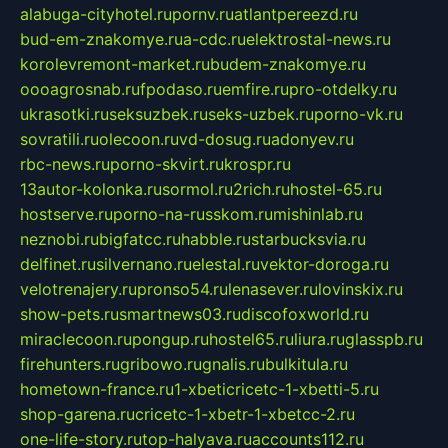
alabuga-cityhotel.ru
pornv.ru
atlantpereezd.ru
bud-em-znakomye.ru
a-cdc.ru
elektrostal-news.ru
korolevremont-market.ru
budem-znakomye.ru
oooagrosnab.ru
fpodaso.ru
emfire.ru
pro-otdelky.ru
ukrasotki.ru
seksuzbek.ru
seks-uzbek.ru
porno-vk.ru
sovratili.ru
olecoon.ru
vd-dosug.ru
adonyev.ru
rbc-news.ru
porno-skvirt.ru
krospr.ru
13autor-kolonka.ru
sormol.ru
2rich.ru
hostel-65.ru
hostserve.ru
porno-na-russkom.ru
mishinlab.ru
neznobi.ru
bigfatcc.ru
habble.ru
starbucksvia.ru
delfinet.ru
silvernano.ru
elestal.ru
vektor-doroga.ru
velotrenajery.ru
pronso54.ru
lenasever.ru
lovinskix.ru
show-pets.ru
smartnews03.ru
discofoxworld.ru
miraclecoon.ru
pongup.ru
hostel65.ru
liura.ru
glasspb.ru
firehunters.ru
gribowo.ru
gnalis.ru
bulkitula.ru
hometown-france.ru
1-xbeticricetc-1-xbetti-5.ru
shop-garena.ru
cricetc-1-xbetr-1-xbetcc-2.ru
one-life-story.ru
top-halyava.ru
accounts112.ru