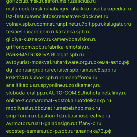
golf2club.msk.ru
aeforums.ru
zallclub.ru
multimodal.msk.ru
habaigry.ru
haikko.ru
sobakopedia.ru
isz-fest.ru
ewnc.info
screensaver-clock.net.ru
volnav.spb.ru
comnat.ru
npf.net.ru
7bit.pp.ru
kalugatur.ru
tesiaes.ru
card.com.ru
kazanka.spb.ru
gildiya-kuznecov.ru
kameryboavision.ru
griffoncom.spb.ru
fabrika-emotsiy.ru
PARK-MATROSOVA.RU
agat.spb.ru
avtoyurist-moskva1.ru
hardware.org.ru
схема-авто.рф
dg-lab.ru
angrup.ru
recruiter.spb.ru
music8.spb.ru
krsk124.ru
kubok.spb.ru
romanofforex.ru
analitikaplus.ru
spyonline.ru
zosikamery.ru
sloboda-ural.pp.ru
AUTO-COM.SU
hohota.net
alimy.ru
online-z.com
aromat-vostoka.ru
otdelkaexp.ru
mobilvest.ru
bbd.net.ru
mebelshop.msk.ru
smp-forum.ru
bastion-td.ru
kosmoscreative.ru
avrmotors.ru
art-galadesign.ru
tiffany-c.ru
ecostep-samara.ru
d-p.spb.ru
галактика73.рф