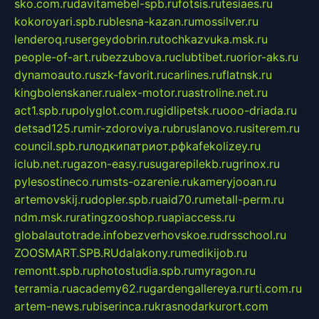
sko.com.ru
davitamebel-spb.ru
fotsis.ru
tesiaes.ru
kokoroyari.spb.ru
blesna-kazan.ru
mossilver.ru
lenderoq.ru
sergeydobrin.ru
tochkazvuka.msk.ru
people-of-art.ru
bezzubova.ru
clubtibet.ru
orior-aks.ru
dynamoauto.ru
szk-favorit.ru
carlines.ru
flatnsk.ru
kingbolenskaner.ru
alex-motor.ru
astroline.net.ru
act1.spb.ru
polyglot.com.ru
gidlipetsk.ru
ooo-driada.ru
detsad125.ru
mir-zdoroviya.ru
bruslanovo.ru
siterem.ru
council.spb.ru
лодкипатриот.рф
kafekolizey.ru
iclub.net.ru
gazon-easy.ru
sugarepilekb.ru
grinox.ru
pylesostineco.ru
msts-ozarenie.ru
kameryjooan.ru
artemovskij.ru
dopler.spb.ru
aid70.ru
metall-perm.ru
ndm.msk.ru
ratingzooshop.ru
apiaccess.ru
globalautotrade.info
bezverhovskoe.ru
drsschool.ru
ZOOSMART.SPB.RU
dalakony.ru
medikijob.ru
remontt.spb.ru
photostudia.spb.ru
myragon.ru
terramia.ru
academy62.ru
gardengallereya.ru
rti.com.ru
artem-news.ru
biserinca.ru
krasnodarkurort.com