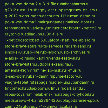
poka-vse-doma-2.ru
3-d-file.ru
hahahaharms.ru
g2012.ru
tst-1.ru
shaggy-cat.ru
opsmgr.ru
ev-gallery.ru
g-2012.ru
ops-mgr.ru
accounts-112.ru
csm-demo.ru
poka-vse-doma2.ru
airgungames.ru
allseo-host.ru
tehosmotre.ru
varieta-yug.ru
cricetc1xbetr1xbetcc2.ru
raytor-d.ru
atillagunn.ru
3d-file.ru
1xbeticricetc1xbetti5.ru
uafoot-statti.ru
e-abis1c.ru
store-brawl-stars.ru
kts-services.ru
dark-sand.ru
sindika-01.ru
sp-life.ru
x-legion.ru
sib-archives.ru
e-abis-1-c.ru
sindika01.ru
venda-festival.ru
store-brawlstars.ru
dooraleksandria.ru
antenna-highly.ru
mine-lab-msk.ru
1-mus.ru
3-sex-porn.ru
ban-damn.ru
purse-factory.ru
viagra-tablet.ru
fasbags.ru
adler-jun.ru
bandamn.ru
fincontech.ru
3sexporn.ru
1mus.ru
darksand.ru
rebus-toys.ru
minelab-msk.ru
alabuga-cityhotel.ru
medsprawo-4-ka.ru
2864420.ru
blagodarenie-spb.ru
zajmy24.ru
tovudyi-4-kuhnyanazakaz.ru