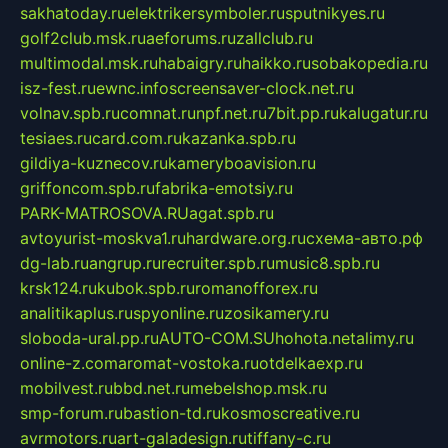
sakhatoday.ru
elektrikersymboler.ru
sputnikyes.ru
golf2club.msk.ru
aeforums.ru
zallclub.ru
multimodal.msk.ru
habaigry.ru
haikko.ru
sobakopedia.ru
isz-fest.ru
ewnc.info
screensaver-clock.net.ru
volnav.spb.ru
comnat.ru
npf.net.ru
7bit.pp.ru
kalugatur.ru
tesiaes.ru
card.com.ru
kazanka.spb.ru
gildiya-kuznecov.ru
kameryboavision.ru
griffoncom.spb.ru
fabrika-emotsiy.ru
PARK-MATROSOVA.RU
agat.spb.ru
avtoyurist-moskva1.ru
hardware.org.ru
схема-авто.рф
dg-lab.ru
angrup.ru
recruiter.spb.ru
music8.spb.ru
krsk124.ru
kubok.spb.ru
romanofforex.ru
analitikaplus.ru
spyonline.ru
zosikamery.ru
sloboda-ural.pp.ru
AUTO-COM.SU
hohota.net
alimy.ru
online-z.com
aromat-vostoka.ru
otdelkaexp.ru
mobilvest.ru
bbd.net.ru
mebelshop.msk.ru
smp-forum.ru
bastion-td.ru
kosmoscreative.ru
avrmotors.ru
art-galadesign.ru
tiffany-c.ru