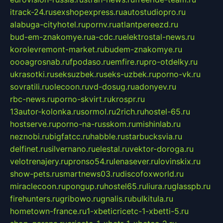
itrack-24.ru
sexshopexpress.ru
autostudiopro.ru
alabuga-cityhotel.ru
pornv.ru
atlantpereezd.ru
bud-em-znakomye.ru
a-cdc.ru
elektrostal-news.ru
korolevremont-market.ru
budem-znakomye.ru
oooagrosnab.ru
fpodaso.ru
emfire.ru
pro-otdelky.ru
ukrasotki.ru
seksuzbek.ru
seks-uzbek.ru
porno-vk.ru
sovratili.ru
olecoon.ru
vd-dosug.ru
adonyev.ru
rbc-news.ru
porno-skvirt.ru
krospr.ru
13autor-kolonka.ru
sormol.ru
2rich.ru
hostel-65.ru
hostserve.ru
porno-na-russkom.ru
mishinlab.ru
neznobi.ru
bigfatcc.ru
habble.ru
starbucksvia.ru
delfinet.ru
silvernano.ru
elestal.ru
vektor-doroga.ru
velotrenajery.ru
pronso54.ru
lenasever.ru
lovinskix.ru
show-pets.ru
smartnews03.ru
discofoxworld.ru
miraclecoon.ru
pongup.ru
hostel65.ru
liura.ru
glasspb.ru
firehunters.ru
gribowo.ru
gnalis.ru
bulkitula.ru
hometown-france.ru
1-xbeticricetc-1-xbetti-5.ru