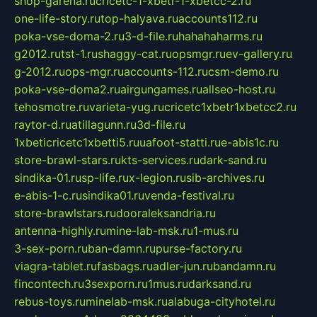
shop-garena.ru
cricetc-1-xbetr-1-xbetcc-2.ru
one-life-story.ru
top-halyava.ru
accounts112.ru
poka-vse-doma-2.ru
3-d-file.ru
hahahaharms.ru
g2012.ru
tst-1.ru
shaggy-cat.ru
opsmgr.ru
ev-gallery.ru
g-2012.ru
ops-mgr.ru
accounts-112.ru
csm-demo.ru
poka-vse-doma2.ru
airgungames.ru
allseo-host.ru
tehosmotre.ru
varieta-yug.ru
cricetc1xbetr1xbetcc2.ru
raytor-d.ru
atillagunn.ru
3d-file.ru
1xbeticricetc1xbetti5.ru
uafoot-statti.ru
e-abis1c.ru
store-brawl-stars.ru
kts-services.ru
dark-sand.ru
sindika-01.ru
sp-life.ru
x-legion.ru
sib-archives.ru
e-abis-1-c.ru
sindika01.ru
venda-festival.ru
store-brawlstars.ru
dooraleksandria.ru
antenna-highly.ru
mine-lab-msk.ru
1-mus.ru
3-sex-porn.ru
ban-damn.ru
purse-factory.ru
viagra-tablet.ru
fasbags.ru
adler-jun.ru
bandamn.ru
fincontech.ru
3sexporn.ru
1mus.ru
darksand.ru
rebus-toys.ru
minelab-msk.ru
alabuga-cityhotel.ru