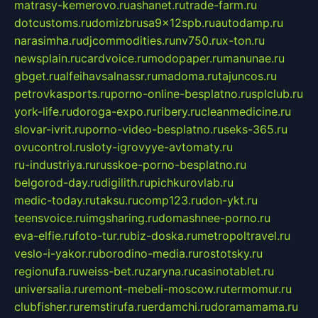
matrasy-kemerovo.ru
ashanet.ru
trade-farm.ru
dotcustoms.ru
domizbrusa9x12spb.ru
autodamp.ru
narasimha.ru
djcommodities.ru
nv750.ru
x-ton.ru
newsplain.ru
cardvoice.ru
modopaper.ru
manunae.ru
gbget.ru
alfeihavsalnassr.ru
madoma.ru
tajuncos.ru
petrovkasports.ru
porno-online-besplatno.ru
splclub.ru
york-life.ru
doroga-expo.ru
ribery.ru
cleanmedicine.ru
slovar-ivrit.ru
porno-video-besplatno.ru
seks-365.ru
ovucontrol.ru
sloty-igrovyye-avtomaty.ru
ru-industriya.ru
russkoe-porno-besplatno.ru
belgorod-day.ru
digilith.ru
pichkurovlab.ru
medic-today.ru
taksu.ru
comp123.ru
don-ykt.ru
teensvoice.ru
imgsharing.ru
domashnee-porno.ru
eva-elfie.ru
foto-tur.ru
biz-doska.ru
metropoltravel.ru
veslo-i-yakor.ru
borodino-media.ru
rostotsky.ru
regionufa.ru
weiss-bet.ru
zaryna.ru
casinotablet.ru
universalia.ru
remont-mebeli-moscow.ru
termomur.ru
clubfisher.ru
remstirufa.ru
erdamchi.ru
doramamama.ru