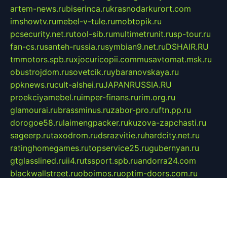
artem-news.ru
biserinca.ru
krasnodarkurort.com
imshowtv.ru
mebel-v-tule.ru
mobtopik.ru
pcsecurity.net.ru
tool-sib.ru
multimetrunit.ru
sp-tour.ru
fan-cs.ru
santeh-russia.ru
symbian9.net.ru
DSHAIR.RU
tmmotors.spb.ru
xjocuricopii.com
musavtomat.msk.ru
obustrojdom.ru
sovetcik.ru
ybaranovskaya.ru
ppknews.ru
cult-alshei.ru
JAPANRUSSIA.RU
proekciyamebel.ru
imper-finans.ru
rim.org.ru
glamourai.ru
brassminus.ru
zabor-pro.ru
ftn.pp.ru
dorogoe58.ru
laimengpacker.ru
kuzova-zapchasti.ru
sageerp.ru
taxodrom.ru
dsrazvitie.ru
hardcity.net.ru
ratinghomegames.ru
topservice25.ru
gubernyan.ru
gtglasslined.ru
ii4.ru
tssport.spb.ru
andorra24.com
blackwallstreet.ru
oboimos.ru
optim-doors.com.ru
ikuch.ru
nycr.org.ru
npa21.ru
vremya-ch.spb.ru
desert000.ru
ivtorgi.ru
ifiori.ru
catalog-statei.ru
dcv.org.ru
spetsmaster174.ru
ipkameryhiseeu.ru
dum26.ru
ruspol.spb.ru
fr-opendp.ru
kam-solnyshko.ru