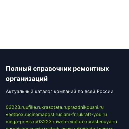
Полный справочник ремонтных
организаций
Актуальный каталог компаний по всей России
03223.ru
ufille.ru
krasotata.ru
prazdnikdushi.ru
veetbox.ru
cinemapost.ru
ciam-fr.ru
kraft-you.ru
mega-press.ru
03223.ru
web-explore.ru
rastenuya.ru
eurovision-russia.ru
strah-news.ru
freeride-team.ru