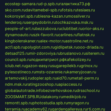
ecostep-samara.ru
d-p.spb.ru
галактика73.рф
sko.com.ru
davitamebel-spb.ru
fotsis.ru
tesiaes.ru
kokoroyari.spb.ru
blesna-kazan.ru
mossilver.ru
lenderoq.ru
sergeydobrin.ru
tochkazvuka.msk.ru
people-of-art.ru
bezzubova.ru
clubtibet.ru
orior-aks.ru
dynamoauto.ru
szk-favorit.ru
carlines.ru
flatnsk.ru
kingbolenskaner.ru
alex-motor.ru
astroline.net.ru
act1.spb.ru
polyglot.com.ru
gidlipetsk.ru
ooo-driada.ru
detsad125.ru
mir-zdoroviya.ru
bruslanovo.ru
siterem.ru
council.spb.ru
лодкипатриот.рф
kafekolizey.ru
iclub.net.ru
gazon-easy.ru
sugarepilekb.ru
grinox.ru
pylesostineco.ru
msts-ozarenie.ru
kameryjooan.ru
artemovskij.ru
dopler.spb.ru
aid70.ru
metall-perm.ru
ndm.msk.ru
ratingzooshop.ru
apiaccess.ru
globalautotrade.info
bezverhovskoe.ru
drsschool.ru
ZOOSMART.SPB.RU
dalakony.ru
medikijob.ru
remontt.spb.ru
photostudia.spb.ru
myragon.ru
terramia.ru
academy62.ru
gardengallereya.ru
rti.com.ru