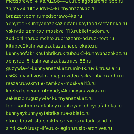
medsprawo-4-ka.ru
2864420.ru
blagodarenie-spb.ru
zajmy24.ru
tovudyi-4-kuhnyanazakaz.ru
brazzerscom.ru
medsprawo4ka.ru
xehyroo5kuhnyanazakaz.ru
fabrikayfabrikaefabrika.ru
vskrytie-zamkov-moskva-113.ru
biletnadom.ru
zed-online.ru
pimchax.ru
brazzers-hd.ru
z-host.ru
kitubeu2kuhnyanazakaz.ru
naperekate.ru
kuhnyaofabrikaufabrik.ru
kitubeu-2-kuhnyanazakaz.ru
xehyroo-5-kuhnyanazakaz.ru
cs-68.ru
guzywia-4-kuhnyanazakaz.ru
mir-tk.ru
vlknrussia.ru
cs68.ru
vladivostok-map.ru
video-seks.ru
bankaribi.ru
raszar.ru
vskrytie-zamkov-moskva113.ru
lipetsktelecom.ru
tovudyi4kuhnyanazakaz.ru
seksuzb.ru
guzywia4kuhnyanazakaz.ru
fabrikaofabrikaokuhny.ru
kuhnyaekuhnyaafabrika.ru
kuhnyaykuhnyayfabrika.ru
e-abis1c.ru
store-brawl-stars.ru
kts-services.ru
dark-sand.ru
sindika-01.ru
sp-life.ru
x-legion.ru
sib-archives.ru