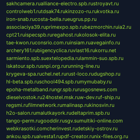
sakhcamera.ru
alliance-electro.spb.ru
stroyavt.ru
controlweb1.ru
tdsak74.ru
kinzozo-ru.ru
kvotka.ru
iron-snab.ru
costa-bella.ru
eugrus.pp.ru
associaciya39.ru
primexpo.spb.ru
bezmorchin.ru
ia2.ru
cpt21.ru
ispecspb.ru
regahost.ru
kolosok-elita.ru
tae-kwon.ru
consrio.com.ru
insiam.ru
avegainfo.ru
archery161.ru
bigencyclica.ru
vlast16.ru
korru.net
sarmiento.spb.su
extelopedia.ru
lammin-suo.spb.ru
iskatour.spb.ru
snpi.org.ru
running-line.ru
krygeva-spa.ru
chel.net.ru
rust-loco.ru
dugshop.ru
hl-beta.spb.ru
school494.spb.ru
mymubaby.ru
epoha-metalband.ru
ngr.spb.ru
rusgosnews.com
dieselvostok.ru
24hostel.msk.ru
w-dev.ru
f-ship.ru
regsmi.ru
filmnetwork.ru
malinasp.ru
kinosvin.ru
h2o-salon.ru
malutkayork.ru
deltaprim.spb.ru
tango-perm.ru
gooddir.ru
sgv.su
multiki-online.com
webkrasotki.com
cherinvest.ru
detskiy-ostrov.ru
ankou.spb.ru
alvesta1.ru
pdf-creator.ru
nix-files.org.ru