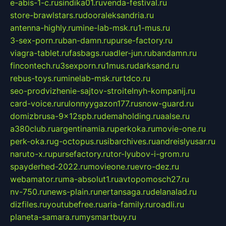
e-abis-1-c.ru
sindika01.ru
venda-festival.ru
store-brawlstars.ru
dooraleksandria.ru
antenna-highly.ru
mine-lab-msk.ru
1-mus.ru
3-sex-porn.ru
ban-damn.ru
purse-factory.ru
viagra-tablet.ru
fasbags.ru
adler-jun.ru
bandamn.ru
fincontech.ru
3sexporn.ru
1mus.ru
darksand.ru
rebus-toys.ru
minelab-msk.ru
rtdco.ru
seo-prodvizhenie-sajtov-stroitelnyh-kompanij.ru
card-voice.ru
rulonnyygazon177.ru
snow-guard.ru
domizbrusa-9x12spb.ru
demaholding.ru
aalse.ru
a380club.ru
argentinamia.ru
perkoka.ru
movie-one.ru
perk-oka.ru
g-octopus.ru
sibarchives.ru
andreislyusar.ru
naruto-x.ru
pursefactory.ru
tor-lyubov-i-grom.ru
spayderhed-2022.ru
movieone.ru
evro-dez.ru
webamator.ru
ma-absolut1.ru
avtopomosch27.ru
nv-750.ru
news-plain.ru
nertansaga.ru
delanalad.ru
dizfiles.ru
youtubefree.ru
aria-family.ru
roadli.ru
planeta-samara.ru
mysmartbuy.ru