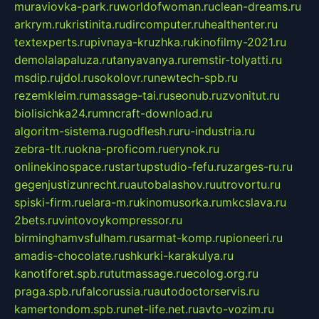
muraviovka-park.ru
worldofwoman.ru
clean-dreams.ru
arkrym.ru
kristinita.ru
dircomputer.ru
healthenter.ru
textexperts.ru
pivnaya-kruzhka.ru
kinofilmy-2021.ru
demolalapaluza.ru
tanyavanya.ru
remstir-tolyatti.ru
msdip.ru
jdol.ru
sokolovr.ru
newtech-spb.ru
rezemkleim.ru
massage-tai.ru
seonub.ru
zvonitut.ru
biolisichka24.ru
mncraft-download.ru
algoritm-sistema.ru
godflesh.ru
ru-industria.ru
zebra-tlt.ru
okna-proficom.ru
erynok.ru
onlinekinospace.ru
startupstudio-fefu.ru
zarges-ru.ru
gegenjustizunrecht.ru
autobalashov.ru
utrovortu.ru
spiski-firm.ru
elara-m.ru
kinomusorka.ru
mkcslava.ru
2bets.ru
vintovoykompressor.ru
birminghamvsfulham.ru
sarmat-komp.ru
pioneeri.ru
amadis-chocolate.ru
shkurki-karakulya.ru
kanotiforet.spb.ru
tutmassage.ru
ecolog.org.ru
praga.spb.ru
falcorussia.ru
autodoctorservis.ru
kamertondom.spb.ru
net-life.net.ru
avto-vozim.ru