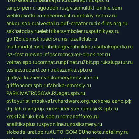
tango-perm.ru
gooddir.ru
sgv.su
multiki-online.com
webkrasotki.com
cherinvest.ru
detskiy-ostrov.ru
ankou.spb.ru
alvesta1.ru
pdf-creator.ru
nix-files.org.ru
sakhatoday.ru
elektrikersymboler.ru
sputnikyes.ru
golf2club.msk.ru
aeforums.ru
zallclub.ru
multimodal.msk.ru
habaigry.ru
haikko.ru
sobakopedia.ru
isz-fest.ru
ewnc.info
screensaver-clock.net.ru
volnav.spb.ru
comnat.ru
npf.net.ru
7bit.pp.ru
kalugatur.ru
tesiaes.ru
card.com.ru
kazanka.spb.ru
gildiya-kuznecov.ru
kameryboavision.ru
griffoncom.spb.ru
fabrika-emotsiy.ru
PARK-MATROSOVA.RU
agat.spb.ru
avtoyurist-moskva1.ru
hardware.org.ru
схема-авто.рф
dg-lab.ru
angrup.ru
recruiter.spb.ru
music8.spb.ru
krsk124.ru
kubok.spb.ru
romanofforex.ru
analitikaplus.ru
spyonline.ru
zosikamery.ru
sloboda-ural.pp.ru
AUTO-COM.SU
hohota.net
alimy.ru