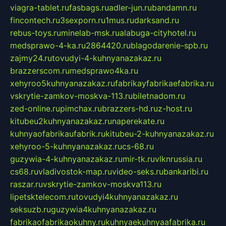
viagra-tablet.ru
fasbags.ru
adler-jun.ru
bandamn.ru
fincontech.ru
3sexporn.ru
1mus.ru
darksand.ru
rebus-toys.ru
minelab-msk.ru
alabuga-cityhotel.ru
medsprawo-4-ka.ru
2864420.ru
blagodarenie-spb.ru
zajmy24.ru
tovudyi-4-kuhnyanazakaz.ru
brazzerscom.ru
medsprawo4ka.ru
xehyroo5kuhnyanazakaz.ru
fabrikayfabrikaefabrika.ru
vskrytie-zamkov-moskva-113.ru
biletnadom.ru
zed-online.ru
pimchax.ru
brazzers-hd.ru
z-host.ru
kitubeu2kuhnyanazakaz.ru
naperekate.ru
kuhnyaofabrikaufabrik.ru
kitubeu-2-kuhnyanazakaz.ru
xehyroo-5-kuhnyanazakaz.ru
cs-68.ru
guzywia-4-kuhnyanazakaz.ru
mir-tk.ru
vlknrussia.ru
cs68.ru
vladivostok-map.ru
video-seks.ru
bankaribi.ru
raszar.ru
vskrytie-zamkov-moskva113.ru
lipetsktelecom.ru
tovudyi4kuhnyanazakaz.ru
seksuzb.ru
guzywia4kuhnyanazakaz.ru
fabrikaofabrikaokuhny.ru
kuhnyaekuhnyaafabrika.ru