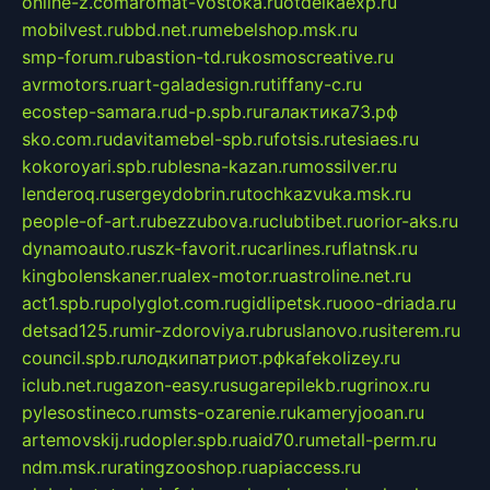
online-z.com
aromat-vostoka.ru
otdelkaexp.ru
mobilvest.ru
bbd.net.ru
mebelshop.msk.ru
smp-forum.ru
bastion-td.ru
kosmoscreative.ru
avrmotors.ru
art-galadesign.ru
tiffany-c.ru
ecostep-samara.ru
d-p.spb.ru
галактика73.рф
sko.com.ru
davitamebel-spb.ru
fotsis.ru
tesiaes.ru
kokoroyari.spb.ru
blesna-kazan.ru
mossilver.ru
lenderoq.ru
sergeydobrin.ru
tochkazvuka.msk.ru
people-of-art.ru
bezzubova.ru
clubtibet.ru
orior-aks.ru
dynamoauto.ru
szk-favorit.ru
carlines.ru
flatnsk.ru
kingbolenskaner.ru
alex-motor.ru
astroline.net.ru
act1.spb.ru
polyglot.com.ru
gidlipetsk.ru
ooo-driada.ru
detsad125.ru
mir-zdoroviya.ru
bruslanovo.ru
siterem.ru
council.spb.ru
лодкипатриот.рф
kafekolizey.ru
iclub.net.ru
gazon-easy.ru
sugarepilekb.ru
grinox.ru
pylesostineco.ru
msts-ozarenie.ru
kameryjooan.ru
artemovskij.ru
dopler.spb.ru
aid70.ru
metall-perm.ru
ndm.msk.ru
ratingzooshop.ru
apiaccess.ru