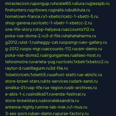
miraclecoon.ru
pongup.ru
hostel65.ru
liura.ru
glasspb.ru
firehunters.ru
gribowo.ru
gnalis.ru
bulkitula.ru
hometown-france.ru
1-xbeticricetc-1-xbetti-5.ru
shop-garena.ru
cricetc-1-xbetr-1-xbetcc-2.ru
one-life-story.ru
top-halyava.ru
accounts112.ru
poka-vse-doma-2.ru
3-d-file.ru
hahahaharms.ru
g2012.ru
tst-1.ru
shaggy-cat.ru
opsmgr.ru
ev-gallery.ru
g-2012.ru
ops-mgr.ru
accounts-112.ru
csm-demo.ru
poka-vse-doma2.ru
airgungames.ru
allseo-host.ru
tehosmotre.ru
varieta-yug.ru
cricetc1xbetr1xbetcc2.ru
raytor-d.ru
atillagunn.ru
3d-file.ru
1xbeticricetc1xbetti5.ru
uafoot-statti.ru
e-abis1c.ru
store-brawl-stars.ru
kts-services.ru
dark-sand.ru
sindika-01.ru
sp-life.ru
x-legion.ru
sib-archives.ru
e-abis-1-c.ru
sindika01.ru
venda-festival.ru
store-brawlstars.ru
dooraleksandria.ru
antenna-highly.ru
mine-lab-msk.ru
1-mus.ru
3-sex-porn.ru
ban-damn.ru
purse-factory.ru