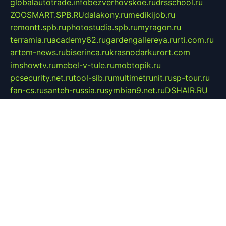
globalautotrade.info
bezverhovskoe.ru
drsschool.ru
ZOOSMART.SPB.RU
dalakony.ru
medikijob.ru
remontt.spb.ru
photostudia.spb.ru
myragon.ru
terramia.ru
academy62.ru
gardengallereya.ru
rti.com.ru
artem-news.ru
biserinca.ru
krasnodarkurort.com
imshowtv.ru
mebel-v-tule.ru
mobtopik.ru
pcsecurity.net.ru
tool-sib.ru
multimetrunit.ru
sp-tour.ru
fan-cs.ru
santeh-russia.ru
symbian9.net.ru
DSHAIR.RU
tmmotors.spb.ru
xjocuricopii.com
musavtomat.msk.ru
obustrojdom.ru
sovetcik.ru
ybaranovskaya.ru
ppknews.ru
cult-alshei.ru
JAPANRUSSIA.RU
proekciyamebel.ru
imper-finans.ru
rim.org.ru
glamourai.ru
brassminus.ru
zabor-pro.ru
ftn.pp.ru
dorogoe58.ru
laimengpacker.ru
kuzova-zapchasti.ru
sageerp.ru
taxodrom.ru
dsrazvitie.ru
hardcity.net.ru
ratinghomegames.ru
topservice25.ru
gubernyan.ru
gtglasslined.ru
ii4.ru
tssport.spb.ru
andorra24.com
blackwallstreet.ru
oboimos.ru
optim-doors.com.ru