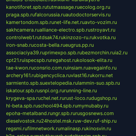
kanotiforet.spb.ru
tutmassage.ru
ecolog.org.ru
praga.spb.ru
falcorussia.ru
autodoctorservis.ru
kamertondom.spb.ru
net-life.net.ru
avto-vozim.ru
sakhcamera.ru
alliance-electro.spb.ru
stroyavt.ru
controlweb1.ru
tdsak74.ru
kinzozo-ru.ru
kvotka.ru
iron-snab.ru
costa-bella.ru
eugrus.pp.ru
associaciya39.ru
primexpo.spb.ru
bezmorchin.ru
ia2.ru
cpt21.ru
ispecspb.ru
regahost.ru
kolosok-elita.ru
tae-kwon.ru
consrio.com.ru
insiam.ru
avegainfo.ru
archery161.ru
bigencyclica.ru
vlast16.ru
korru.net
sarmiento.spb.su
extelopedia.ru
lammin-suo.spb.ru
iskatour.spb.ru
snpi.org.ru
running-line.ru
krygeva-spa.ru
chel.net.ru
rust-loco.ru
dugshop.ru
hl-beta.spb.ru
school494.spb.ru
mymubaby.ru
epoha-metalband.ru
ngr.spb.ru
rusgosnews.com
dieselvostok.ru
24hostel.msk.ru
w-dev.ru
f-ship.ru
regsmi.ru
filmnetwork.ru
malinasp.ru
kinosvin.ru
h2o-salon.ru
malutkayork.ru
deltaprim.spb.ru