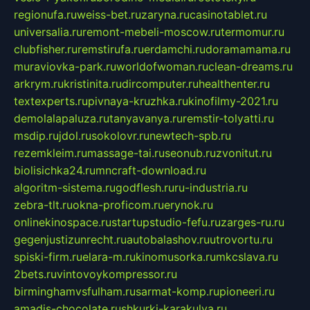
regionufa.ru
weiss-bet.ru
zaryna.ru
casinotablet.ru
universalia.ru
remont-mebeli-moscow.ru
termomur.ru
clubfisher.ru
remstirufa.ru
erdamchi.ru
doramamama.ru
muraviovka-park.ru
worldofwoman.ru
clean-dreams.ru
arkrym.ru
kristinita.ru
dircomputer.ru
healthenter.ru
textexperts.ru
pivnaya-kruzhka.ru
kinofilmy-2021.ru
demolalapaluza.ru
tanyavanya.ru
remstir-tolyatti.ru
msdip.ru
jdol.ru
sokolovr.ru
newtech-spb.ru
rezemkleim.ru
massage-tai.ru
seonub.ru
zvonitut.ru
biolisichka24.ru
mncraft-download.ru
algoritm-sistema.ru
godflesh.ru
ru-industria.ru
zebra-tlt.ru
okna-proficom.ru
erynok.ru
onlinekinospace.ru
startupstudio-fefu.ru
zarges-ru.ru
gegenjustizunrecht.ru
autobalashov.ru
utrovortu.ru
spiski-firm.ru
elara-m.ru
kinomusorka.ru
mkcslava.ru
2bets.ru
vintovoykompressor.ru
birminghamvsfulham.ru
sarmat-komp.ru
pioneeri.ru
amadis-chocolate.ru
shkurki-karakulya.ru