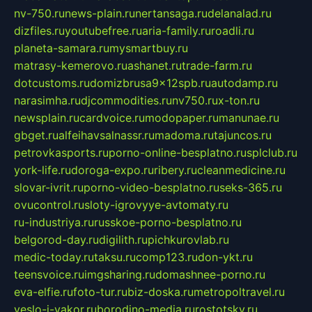
nv-750.ru
news-plain.ru
nertansaga.ru
delanalad.ru
dizfiles.ru
youtubefree.ru
aria-family.ru
roadli.ru
planeta-samara.ru
mysmartbuy.ru
matrasy-kemerovo.ru
ashanet.ru
trade-farm.ru
dotcustoms.ru
domizbrusa9x12spb.ru
autodamp.ru
narasimha.ru
djcommodities.ru
nv750.ru
x-ton.ru
newsplain.ru
cardvoice.ru
modopaper.ru
manunae.ru
gbget.ru
alfeihavsalnassr.ru
madoma.ru
tajuncos.ru
petrovkasports.ru
porno-online-besplatno.ru
splclub.ru
york-life.ru
doroga-expo.ru
ribery.ru
cleanmedicine.ru
slovar-ivrit.ru
porno-video-besplatno.ru
seks-365.ru
ovucontrol.ru
sloty-igrovyye-avtomaty.ru
ru-industriya.ru
russkoe-porno-besplatno.ru
belgorod-day.ru
digilith.ru
pichkurovlab.ru
medic-today.ru
taksu.ru
comp123.ru
don-ykt.ru
teensvoice.ru
imgsharing.ru
domashnee-porno.ru
eva-elfie.ru
foto-tur.ru
biz-doska.ru
metropoltravel.ru
veslo-i-yakor.ru
borodino-media.ru
rostotsky.ru