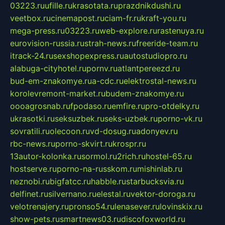
03223.ru
ufille.ru
krasotata.ru
prazdnikdushi.ru
veetbox.ru
cinemapost.ru
ciam-fr.ru
kraft-you.ru
mega-press.ru
03223.ru
web-explore.ru
rastenuya.ru
eurovision-russia.ru
strah-news.ru
freeride-team.ru
itrack-24.ru
sexshopexpress.ru
autostudiopro.ru
alabuga-cityhotel.ru
pornv.ru
atlantpereezd.ru
bud-em-znakomye.ru
a-cdc.ru
elektrostal-news.ru
korolevremont-market.ru
budem-znakomye.ru
oooagrosnab.ru
fpodaso.ru
emfire.ru
pro-otdelky.ru
ukrasotki.ru
seksuzbek.ru
seks-uzbek.ru
porno-vk.ru
sovratili.ru
olecoon.ru
vd-dosug.ru
adonyev.ru
rbc-news.ru
porno-skvirt.ru
krospr.ru
13autor-kolonka.ru
sormol.ru
2rich.ru
hostel-65.ru
hostserve.ru
porno-na-russkom.ru
mishinlab.ru
neznobi.ru
bigfatcc.ru
habble.ru
starbucksvia.ru
delfinet.ru
silvernano.ru
elestal.ru
vektor-doroga.ru
velotrenajery.ru
pronso54.ru
lenasever.ru
lovinskix.ru
show-pets.ru
smartnews03.ru
discofoxworld.ru