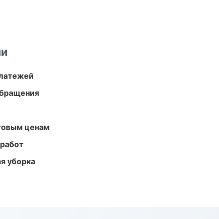
ми
платежей
обращения
птовым ценам
 работ
ая уборка