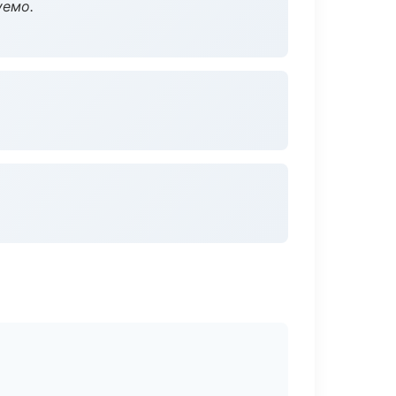
уемо.