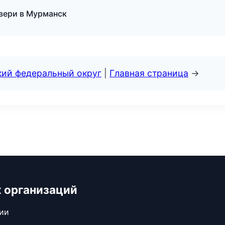
двери в Мурманск
кий федеральный округ
|
Главная страница
→
 организаций
сии