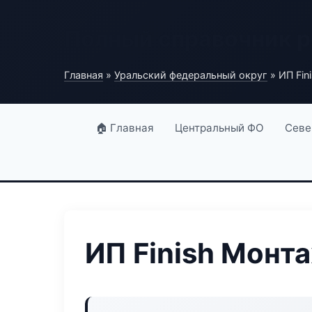
Полный справочник 
Главная
»
Уральский федеральный округ
» ИП Fin
🏠 Главная
Центральный ФО
Севе
ИП Finish Монт