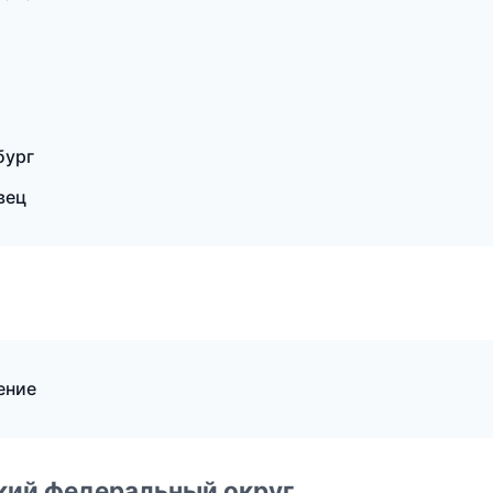
бург
вец
ение
ский федеральный округ