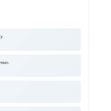
у.
уемо.