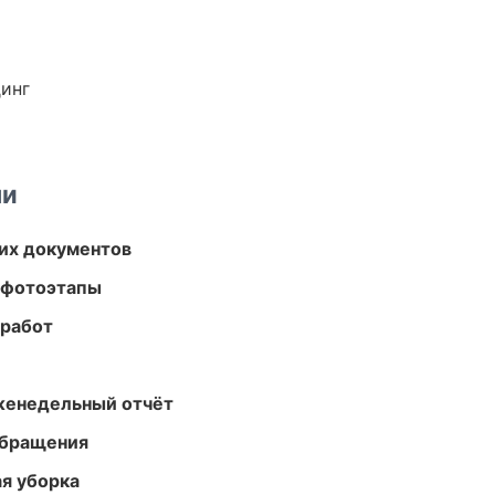
динг
ми
их документов
 фотоэтапы
 работ
женедельный отчёт
обращения
ая уборка