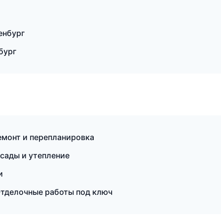
енбург
бург
монт и перепланировка
сады и утепление
и
тделочные работы под ключ