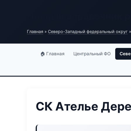
Полный справочник 
Главная
»
Северо-Западный федеральный округ
»
🏠 Главная
Центральный ФО
Севе
СК Ателье Дер