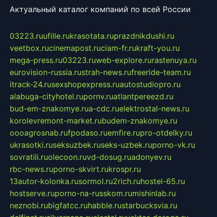
Актуальный каталог компаний по всей России
03223.ru
ufille.ru
krasotata.ru
prazdnikdushi.ru
veetbox.ru
cinemapost.ru
ciam-fr.ru
kraft-you.ru
mega-press.ru
03223.ru
web-explore.ru
rastenuya.ru
eurovision-russia.ru
strah-news.ru
freeride-team.ru
itrack-24.ru
sexshopexpress.ru
autostudiopro.ru
alabuga-cityhotel.ru
pornv.ru
atlantpereezd.ru
bud-em-znakomye.ru
a-cdc.ru
elektrostal-news.ru
korolevremont-market.ru
budem-znakomye.ru
oooagrosnab.ru
fpodaso.ru
emfire.ru
pro-otdelky.ru
ukrasotki.ru
seksuzbek.ru
seks-uzbek.ru
porno-vk.ru
sovratili.ru
olecoon.ru
vd-dosug.ru
adonyev.ru
rbc-news.ru
porno-skvirt.ru
krospr.ru
13autor-kolonka.ru
sormol.ru
2rich.ru
hostel-65.ru
hostserve.ru
porno-na-russkom.ru
mishinlab.ru
neznobi.ru
bigfatcc.ru
habble.ru
starbucksvia.ru