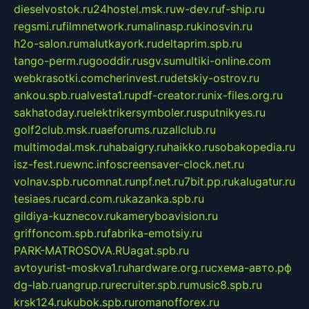
dieselvostok.ru
24hostel.msk.ru
w-dev.ru
f-ship.ru
regsmi.ru
filmnetwork.ru
malinasp.ru
kinosvin.ru
h2o-salon.ru
malutkayork.ru
deltaprim.spb.ru
tango-perm.ru
gooddir.ru
sgv.su
multiki-online.com
webkrasotki.com
cherinvest.ru
detskiy-ostrov.ru
ankou.spb.ru
alvesta1.ru
pdf-creator.ru
nix-files.org.ru
sakhatoday.ru
elektrikersymboler.ru
sputnikyes.ru
golf2club.msk.ru
aeforums.ru
zallclub.ru
multimodal.msk.ru
habaigry.ru
haikko.ru
sobakopedia.ru
isz-fest.ru
ewnc.info
screensaver-clock.net.ru
volnav.spb.ru
comnat.ru
npf.net.ru
7bit.pp.ru
kalugatur.ru
tesiaes.ru
card.com.ru
kazanka.spb.ru
gildiya-kuznecov.ru
kameryboavision.ru
griffoncom.spb.ru
fabrika-emotsiy.ru
PARK-MATROSOVA.RU
agat.spb.ru
avtoyurist-moskva1.ru
hardware.org.ru
схема-авто.рф
dg-lab.ru
angrup.ru
recruiter.spb.ru
music8.spb.ru
krsk124.ru
kubok.spb.ru
romanofforex.ru