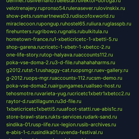
delfinet.ru
silvernano.ru
elestal.ru
vektor-doroga.ru
velotrenajery.ru
pronso54.ru
lenasever.ru
lovinskix.ru
show-pets.ru
smartnews03.ru
discofoxworld.ru
miraclecoon.ru
pongup.ru
hostel65.ru
liura.ru
glasspb.ru
firehunters.ru
gribowo.ru
gnalis.ru
bulkitula.ru
hometown-france.ru
1-xbeticricetc-1-xbetti-5.ru
shop-garena.ru
cricetc-1-xbetr-1-xbetcc-2.ru
one-life-story.ru
top-halyava.ru
accounts112.ru
poka-vse-doma-2.ru
3-d-file.ru
hahahaharms.ru
g2012.ru
tst-1.ru
shaggy-cat.ru
opsmgr.ru
ev-gallery.ru
g-2012.ru
ops-mgr.ru
accounts-112.ru
csm-demo.ru
poka-vse-doma2.ru
airgungames.ru
allseo-host.ru
tehosmotre.ru
varieta-yug.ru
cricetc1xbetr1xbetcc2.ru
raytor-d.ru
atillagunn.ru
3d-file.ru
1xbeticricetc1xbetti5.ru
uafoot-statti.ru
e-abis1c.ru
store-brawl-stars.ru
kts-services.ru
dark-sand.ru
sindika-01.ru
sp-life.ru
x-legion.ru
sib-archives.ru
e-abis-1-c.ru
sindika01.ru
venda-festival.ru