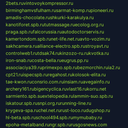
2bets.ru
vintovoykompressor.ru
birminghamvsfulham.ru
sarmat-komp.ru
pioneeri.ru
amadis-chocolate.ru
shkurki-karakulya.ru
kanotiforet.spb.ru
tutmassage.ru
ecolog.org.ru
praga.spb.ru
falcorussia.ru
autodoctorservis.ru
kamertondom.spb.ru
net-life.net.ru
avto-vozim.ru
sakhcamera.ru
alliance-electro.spb.ru
stroyavt.ru
controlweb1.ru
tdsak74.ru
kinzozo-ru.ru
kvotka.ru
iron-snab.ru
costa-bella.ru
eugrus.pp.ru
associaciya39.ru
primexpo.spb.ru
bezmorchin.ru
ia2.ru
cpt21.ru
ispecspb.ru
regahost.ru
kolosok-elita.ru
tae-kwon.ru
consrio.com.ru
insiam.ru
avegainfo.ru
archery161.ru
bigencyclica.ru
vlast16.ru
korru.net
sarmiento.spb.su
extelopedia.ru
lammin-suo.spb.ru
iskatour.spb.ru
snpi.org.ru
running-line.ru
krygeva-spa.ru
chel.net.ru
rust-loco.ru
dugshop.ru
hl-beta.spb.ru
school494.spb.ru
mymubaby.ru
epoha-metalband.ru
ngr.spb.ru
rusgosnews.com