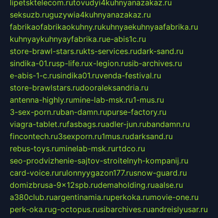
lipetsktelecom.ru
tovudyi4kuhnyanazakaz.ru
seksuzb.ru
guzywia4kuhnyanazakaz.ru
fabrikaofabrikaokuhny.ru
kuhnyaekuhnyaafabrika.ru
kuhnyaykuhnyayfabrika.ru
e-abis1c.ru
store-brawl-stars.ru
kts-services.ru
dark-sand.ru
sindika-01.ru
sp-life.ru
x-legion.ru
sib-archives.ru
e-abis-1-c.ru
sindika01.ru
venda-festival.ru
store-brawlstars.ru
dooraleksandria.ru
antenna-highly.ru
mine-lab-msk.ru
1-mus.ru
3-sex-porn.ru
ban-damn.ru
purse-factory.ru
viagra-tablet.ru
fasbags.ru
adler-jun.ru
bandamn.ru
fincontech.ru
3sexporn.ru
1mus.ru
darksand.ru
rebus-toys.ru
minelab-msk.ru
rtdco.ru
seo-prodvizhenie-sajtov-stroitelnyh-kompanij.ru
card-voice.ru
rulonnyygazon177.ru
snow-guard.ru
domizbrusa-9x12spb.ru
demaholding.ru
aalse.ru
a380club.ru
argentinamia.ru
perkoka.ru
movie-one.ru
perk-oka.ru
g-octopus.ru
sibarchives.ru
andreislyusar.ru