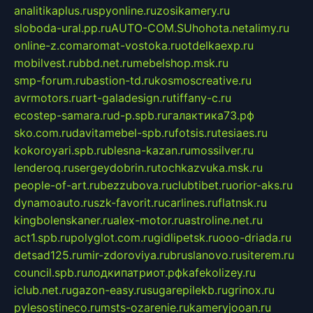
analitikaplus.ru
spyonline.ru
zosikamery.ru
sloboda-ural.pp.ru
AUTO-COM.SU
hohota.net
alimy.ru
online-z.com
aromat-vostoka.ru
otdelkaexp.ru
mobilvest.ru
bbd.net.ru
mebelshop.msk.ru
smp-forum.ru
bastion-td.ru
kosmoscreative.ru
avrmotors.ru
art-galadesign.ru
tiffany-c.ru
ecostep-samara.ru
d-p.spb.ru
галактика73.рф
sko.com.ru
davitamebel-spb.ru
fotsis.ru
tesiaes.ru
kokoroyari.spb.ru
blesna-kazan.ru
mossilver.ru
lenderoq.ru
sergeydobrin.ru
tochkazvuka.msk.ru
people-of-art.ru
bezzubova.ru
clubtibet.ru
orior-aks.ru
dynamoauto.ru
szk-favorit.ru
carlines.ru
flatnsk.ru
kingbolenskaner.ru
alex-motor.ru
astroline.net.ru
act1.spb.ru
polyglot.com.ru
gidlipetsk.ru
ooo-driada.ru
detsad125.ru
mir-zdoroviya.ru
bruslanovo.ru
siterem.ru
council.spb.ru
лодкипатриот.рф
kafekolizey.ru
iclub.net.ru
gazon-easy.ru
sugarepilekb.ru
grinox.ru
pylesostineco.ru
msts-ozarenie.ru
kameryjooan.ru