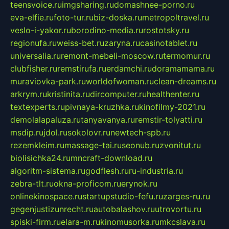
teensvoice.ru
imgsharing.ru
domashnee-porno.ru
eva-elfie.ru
foto-tur.ru
biz-doska.ru
metropoltravel.ru
veslo-i-yakor.ru
borodino-media.ru
rostotsky.ru
regionufa.ru
weiss-bet.ru
zaryna.ru
casinotablet.ru
universalia.ru
remont-mebeli-moscow.ru
termomur.ru
clubfisher.ru
remstirufa.ru
erdamchi.ru
doramamama.ru
muraviovka-park.ru
worldofwoman.ru
clean-dreams.ru
arkrym.ru
kristinita.ru
dircomputer.ru
healthenter.ru
textexperts.ru
pivnaya-kruzhka.ru
kinofilmy-2021.ru
demolalapaluza.ru
tanyavanya.ru
remstir-tolyatti.ru
msdip.ru
jdol.ru
sokolovr.ru
newtech-spb.ru
rezemkleim.ru
massage-tai.ru
seonub.ru
zvonitut.ru
biolisichka24.ru
mncraft-download.ru
algoritm-sistema.ru
godflesh.ru
ru-industria.ru
zebra-tlt.ru
okna-proficom.ru
erynok.ru
onlinekinospace.ru
startupstudio-fefu.ru
zarges-ru.ru
gegenjustizunrecht.ru
autobalashov.ru
utrovortu.ru
spiski-firm.ru
elara-m.ru
kinomusorka.ru
mkcslava.ru