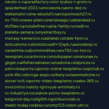
naruto-x.ru
pursefactory.ru
tor-lyubov-i-grom.ru
spayderhed-2022.ru
movieone.ru
evro-dez.ru
webamator.ru
ma-absolut1.ru
avtopomosch27.ru
nv-750.ru
news-plain.ru
nertansaga.ru
delanalad.ru
dizfiles.ru
youtubefree.ru
aria-family.ru
roadli.ru
planeta-samara.ru
mysmartbuy.ru
matrasy-kemerovo.ru
ashanet.ru
trade-farm.ru
dotcustoms.ru
domizbrusa9x12spb.ru
autodamp.ru
narasimha.ru
djcommodities.ru
nv750.ru
x-ton.ru
newsplain.ru
cardvoice.ru
modopaper.ru
manunae.ru
gbget.ru
alfeihavsalnassr.ru
madoma.ru
tajuncos.ru
petrovkasports.ru
porno-online-besplatno.ru
splclub.ru
york-life.ru
doroga-expo.ru
ribery.ru
cleanmedicine.ru
slovar-ivrit.ru
porno-video-besplatno.ru
seks-365.ru
ovucontrol.ru
sloty-igrovyye-avtomaty.ru
ru-industriya.ru
russkoe-porno-besplatno.ru
belgorod-day.ru
digilith.ru
pichkurovlab.ru
medic-today.ru
taksu.ru
comp123.ru
don-ykt.ru