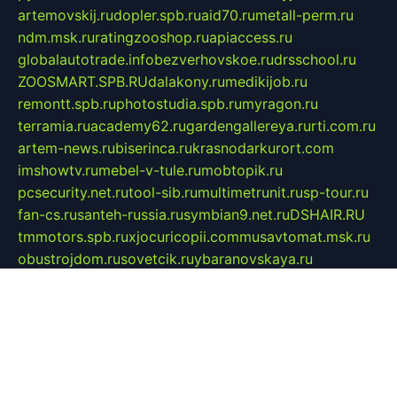
artemovskij.ru
dopler.spb.ru
aid70.ru
metall-perm.ru
ndm.msk.ru
ratingzooshop.ru
apiaccess.ru
globalautotrade.info
bezverhovskoe.ru
drsschool.ru
ZOOSMART.SPB.RU
dalakony.ru
medikijob.ru
remontt.spb.ru
photostudia.spb.ru
myragon.ru
terramia.ru
academy62.ru
gardengallereya.ru
rti.com.ru
artem-news.ru
biserinca.ru
krasnodarkurort.com
imshowtv.ru
mebel-v-tule.ru
mobtopik.ru
pcsecurity.net.ru
tool-sib.ru
multimetrunit.ru
sp-tour.ru
fan-cs.ru
santeh-russia.ru
symbian9.net.ru
DSHAIR.RU
tmmotors.spb.ru
xjocuricopii.com
musavtomat.msk.ru
obustrojdom.ru
sovetcik.ru
ybaranovskaya.ru
ppknews.ru
cult-alshei.ru
JAPANRUSSIA.RU
proekciyamebel.ru
imper-finans.ru
rim.org.ru
glamourai.ru
brassminus.ru
zabor-pro.ru
ftn.pp.ru
dorogoe58.ru
laimengpacker.ru
kuzova-zapchasti.ru
sageerp.ru
taxodrom.ru
dsrazvitie.ru
hardcity.net.ru
ratinghomegames.ru
topservice25.ru
gubernyan.ru