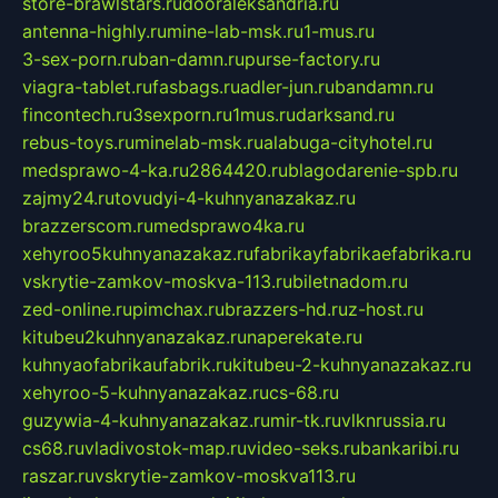
store-brawlstars.ru
dooraleksandria.ru
antenna-highly.ru
mine-lab-msk.ru
1-mus.ru
3-sex-porn.ru
ban-damn.ru
purse-factory.ru
viagra-tablet.ru
fasbags.ru
adler-jun.ru
bandamn.ru
fincontech.ru
3sexporn.ru
1mus.ru
darksand.ru
rebus-toys.ru
minelab-msk.ru
alabuga-cityhotel.ru
medsprawo-4-ka.ru
2864420.ru
blagodarenie-spb.ru
zajmy24.ru
tovudyi-4-kuhnyanazakaz.ru
brazzerscom.ru
medsprawo4ka.ru
xehyroo5kuhnyanazakaz.ru
fabrikayfabrikaefabrika.ru
vskrytie-zamkov-moskva-113.ru
biletnadom.ru
zed-online.ru
pimchax.ru
brazzers-hd.ru
z-host.ru
kitubeu2kuhnyanazakaz.ru
naperekate.ru
kuhnyaofabrikaufabrik.ru
kitubeu-2-kuhnyanazakaz.ru
xehyroo-5-kuhnyanazakaz.ru
cs-68.ru
guzywia-4-kuhnyanazakaz.ru
mir-tk.ru
vlknrussia.ru
cs68.ru
vladivostok-map.ru
video-seks.ru
bankaribi.ru
raszar.ru
vskrytie-zamkov-moskva113.ru