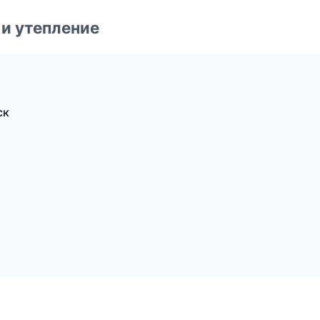
и утепление
ск