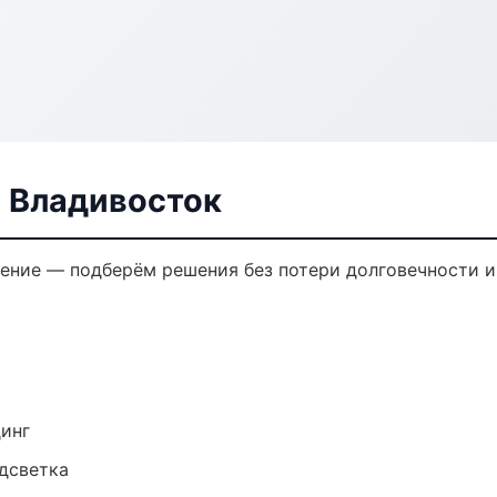
в Владивосток
ение — подберём решения без потери долговечности и
динг
одсветка