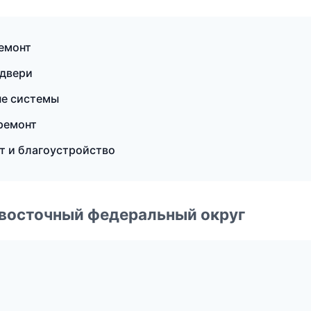
емонт
 двери
ые системы
ремонт
т и благоустройство
евосточный федеральный округ