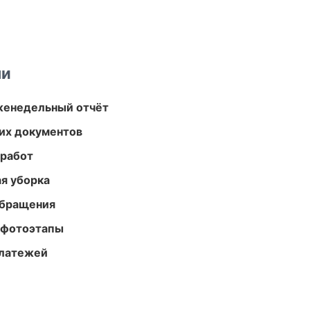
ми
женедельный отчёт
их документов
 работ
ая уборка
обращения
 фотоэтапы
платежей