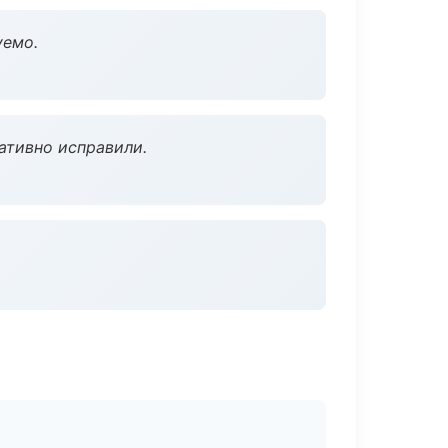
уемо.
ативно исправили.