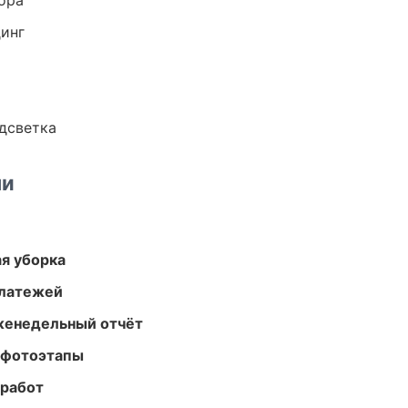
ора
динг
одсветка
ми
ая уборка
платежей
женедельный отчёт
 фотоэтапы
 работ