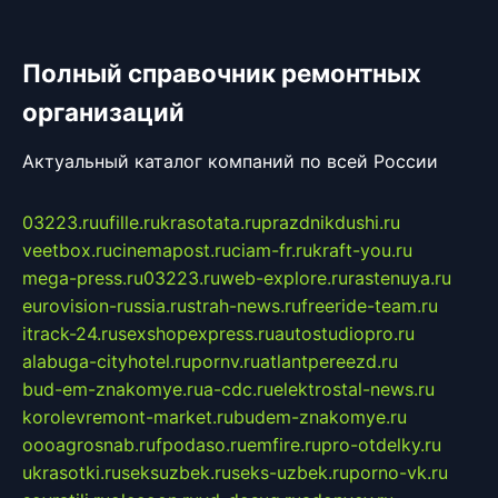
Полный справочник ремонтных
организаций
Актуальный каталог компаний по всей России
03223.ru
ufille.ru
krasotata.ru
prazdnikdushi.ru
veetbox.ru
cinemapost.ru
ciam-fr.ru
kraft-you.ru
mega-press.ru
03223.ru
web-explore.ru
rastenuya.ru
eurovision-russia.ru
strah-news.ru
freeride-team.ru
itrack-24.ru
sexshopexpress.ru
autostudiopro.ru
alabuga-cityhotel.ru
pornv.ru
atlantpereezd.ru
bud-em-znakomye.ru
a-cdc.ru
elektrostal-news.ru
korolevremont-market.ru
budem-znakomye.ru
oooagrosnab.ru
fpodaso.ru
emfire.ru
pro-otdelky.ru
ukrasotki.ru
seksuzbek.ru
seks-uzbek.ru
porno-vk.ru