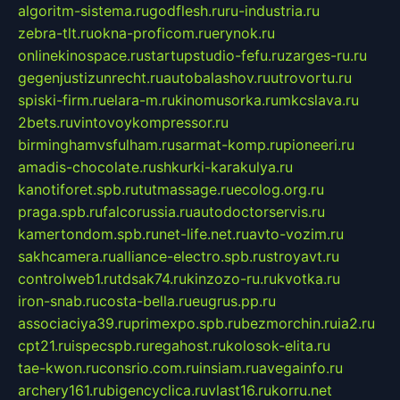
algoritm-sistema.ru
godflesh.ru
ru-industria.ru
zebra-tlt.ru
okna-proficom.ru
erynok.ru
onlinekinospace.ru
startupstudio-fefu.ru
zarges-ru.ru
gegenjustizunrecht.ru
autobalashov.ru
utrovortu.ru
spiski-firm.ru
elara-m.ru
kinomusorka.ru
mkcslava.ru
2bets.ru
vintovoykompressor.ru
birminghamvsfulham.ru
sarmat-komp.ru
pioneeri.ru
amadis-chocolate.ru
shkurki-karakulya.ru
kanotiforet.spb.ru
tutmassage.ru
ecolog.org.ru
praga.spb.ru
falcorussia.ru
autodoctorservis.ru
kamertondom.spb.ru
net-life.net.ru
avto-vozim.ru
sakhcamera.ru
alliance-electro.spb.ru
stroyavt.ru
controlweb1.ru
tdsak74.ru
kinzozo-ru.ru
kvotka.ru
iron-snab.ru
costa-bella.ru
eugrus.pp.ru
associaciya39.ru
primexpo.spb.ru
bezmorchin.ru
ia2.ru
cpt21.ru
ispecspb.ru
regahost.ru
kolosok-elita.ru
tae-kwon.ru
consrio.com.ru
insiam.ru
avegainfo.ru
archery161.ru
bigencyclica.ru
vlast16.ru
korru.net