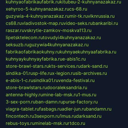
kuhnyaofabrikaufabrik.ru
kitubeu-2-kuhnyanazakaz.ru
xehyroo-5-kuhnyanazakaz.ru
cs-68.ru
guzywia-4-kuhnyanazakaz.ru
mir-tk.ru
vlknrussia.ru
cs68.ru
vladivostok-map.ru
video-seks.ru
bankaribi.ru
raszar.ru
vskrytie-zamkov-moskva113.ru
lipetsktelecom.ru
tovudyi4kuhnyanazakaz.ru
seksuzb.ru
guzywia4kuhnyanazakaz.ru
fabrikaofabrikaokuhny.ru
kuhnyaekuhnyaafabrika.ru
kuhnyaykuhnyayfabrika.ru
e-abis1c.ru
store-brawl-stars.ru
kts-services.ru
dark-sand.ru
sindika-01.ru
sp-life.ru
x-legion.ru
sib-archives.ru
e-abis-1-c.ru
sindika01.ru
venda-festival.ru
store-brawlstars.ru
dooraleksandria.ru
antenna-highly.ru
mine-lab-msk.ru
1-mus.ru
3-sex-porn.ru
ban-damn.ru
purse-factory.ru
viagra-tablet.ru
fasbags.ru
adler-jun.ru
bandamn.ru
fincontech.ru
3sexporn.ru
1mus.ru
darksand.ru
rebus-toys.ru
minelab-msk.ru
rtdco.ru