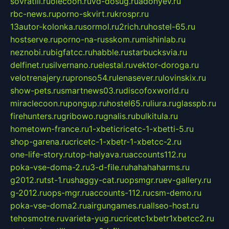
sovratili.ru
olecoon.ru
vd-dosug.ru
adonyev.ru
rbc-news.ru
porno-skvirt.ru
krospr.ru
13autor-kolonka.ru
sormol.ru
2rich.ru
hostel-65.ru
hostserve.ru
porno-na-russkom.ru
mishinlab.ru
neznobi.ru
bigfatcc.ru
habble.ru
starbucksvia.ru
delfinet.ru
silvernano.ru
elestal.ru
vektor-doroga.ru
velotrenajery.ru
pronso54.ru
lenasever.ru
lovinskix.ru
show-pets.ru
smartnews03.ru
discofoxworld.ru
miraclecoon.ru
pongup.ru
hostel65.ru
liura.ru
glasspb.ru
firehunters.ru
gribowo.ru
gnalis.ru
bulkitula.ru
hometown-france.ru
1-xbeticricetc-1-xbetti-5.ru
shop-garena.ru
cricetc-1-xbetr-1-xbetcc-2.ru
one-life-story.ru
top-halyava.ru
accounts112.ru
poka-vse-doma-2.ru
3-d-file.ru
hahahaharms.ru
g2012.ru
tst-1.ru
shaggy-cat.ru
opsmgr.ru
ev-gallery.ru
g-2012.ru
ops-mgr.ru
accounts-112.ru
csm-demo.ru
poka-vse-doma2.ru
airgungames.ru
allseo-host.ru
tehosmotre.ru
varieta-yug.ru
cricetc1xbetr1xbetcc2.ru