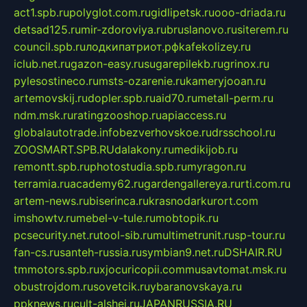
act1.spb.ru
polyglot.com.ru
gidlipetsk.ru
ooo-driada.ru
detsad125.ru
mir-zdoroviya.ru
bruslanovo.ru
siterem.ru
council.spb.ru
лодкипатриот.рф
kafekolizey.ru
iclub.net.ru
gazon-easy.ru
sugarepilekb.ru
grinox.ru
pylesostineco.ru
msts-ozarenie.ru
kameryjooan.ru
artemovskij.ru
dopler.spb.ru
aid70.ru
metall-perm.ru
ndm.msk.ru
ratingzooshop.ru
apiaccess.ru
globalautotrade.info
bezverhovskoe.ru
drsschool.ru
ZOOSMART.SPB.RU
dalakony.ru
medikijob.ru
remontt.spb.ru
photostudia.spb.ru
myragon.ru
terramia.ru
academy62.ru
gardengallereya.ru
rti.com.ru
artem-news.ru
biserinca.ru
krasnodarkurort.com
imshowtv.ru
mebel-v-tule.ru
mobtopik.ru
pcsecurity.net.ru
tool-sib.ru
multimetrunit.ru
sp-tour.ru
fan-cs.ru
santeh-russia.ru
symbian9.net.ru
DSHAIR.RU
tmmotors.spb.ru
xjocuricopii.com
musavtomat.msk.ru
obustrojdom.ru
sovetcik.ru
ybaranovskaya.ru
ppknews.ru
cult-alshei.ru
JAPANRUSSIA.RU