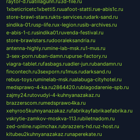
raytor-d.ru
atillagunn.ru
3d-file.ru
1xbeticricetc1xbetti5.ru
uafoot-statti.ru
e-abis1c.ru
store-brawl-stars.ru
kts-services.ru
dark-sand.ru
sindika-01.ru
sp-life.ru
x-legion.ru
sib-archives.ru
e-abis-1-c.ru
sindika01.ru
venda-festival.ru
store-brawlstars.ru
dooraleksandria.ru
antenna-highly.ru
mine-lab-msk.ru
1-mus.ru
3-sex-porn.ru
ban-damn.ru
purse-factory.ru
viagra-tablet.ru
fasbags.ru
adler-jun.ru
bandamn.ru
fincontech.ru
3sexporn.ru
1mus.ru
darksand.ru
rebus-toys.ru
minelab-msk.ru
alabuga-cityhotel.ru
medsprawo-4-ka.ru
2864420.ru
blagodarenie-spb.ru
zajmy24.ru
tovudyi-4-kuhnyanazakaz.ru
brazzerscom.ru
medsprawo4ka.ru
xehyroo5kuhnyanazakaz.ru
fabrikayfabrikaefabrika.ru
vskrytie-zamkov-moskva-113.ru
biletnadom.ru
zed-online.ru
pimchax.ru
brazzers-hd.ru
z-host.ru
kitubeu2kuhnyanazakaz.ru
naperekate.ru