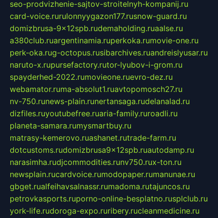
seo-prodvizhenie-sajtov-stroitelnyh-kompanij.ru
card-voice.ru
rulonnyygazon177.ru
snow-guard.ru
domizbrusa-9x12spb.ru
demaholding.ru
aalse.ru
a380club.ru
argentinamia.ru
perkoka.ru
movie-one.ru
perk-oka.ru
g-octopus.ru
sibarchives.ru
andreislyusar.ru
naruto-x.ru
pursefactory.ru
tor-lyubov-i-grom.ru
spayderhed-2022.ru
movieone.ru
evro-dez.ru
webamator.ru
ma-absolut1.ru
avtopomosch27.ru
nv-750.ru
news-plain.ru
nertansaga.ru
delanalad.ru
dizfiles.ru
youtubefree.ru
aria-family.ru
roadli.ru
planeta-samara.ru
mysmartbuy.ru
matrasy-kemerovo.ru
ashanet.ru
trade-farm.ru
dotcustoms.ru
domizbrusa9x12spb.ru
autodamp.ru
narasimha.ru
djcommodities.ru
nv750.ru
x-ton.ru
newsplain.ru
cardvoice.ru
modopaper.ru
manunae.ru
gbget.ru
alfeihavsalnassr.ru
madoma.ru
tajuncos.ru
petrovkasports.ru
porno-online-besplatno.ru
splclub.ru
york-life.ru
doroga-expo.ru
ribery.ru
cleanmedicine.ru