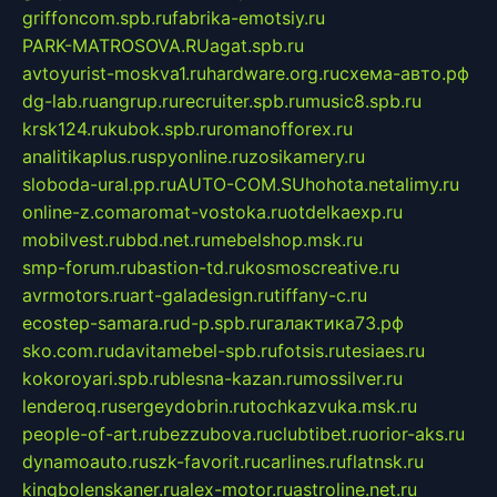
griffoncom.spb.ru
fabrika-emotsiy.ru
PARK-MATROSOVA.RU
agat.spb.ru
avtoyurist-moskva1.ru
hardware.org.ru
схема-авто.рф
dg-lab.ru
angrup.ru
recruiter.spb.ru
music8.spb.ru
krsk124.ru
kubok.spb.ru
romanofforex.ru
analitikaplus.ru
spyonline.ru
zosikamery.ru
sloboda-ural.pp.ru
AUTO-COM.SU
hohota.net
alimy.ru
online-z.com
aromat-vostoka.ru
otdelkaexp.ru
mobilvest.ru
bbd.net.ru
mebelshop.msk.ru
smp-forum.ru
bastion-td.ru
kosmoscreative.ru
avrmotors.ru
art-galadesign.ru
tiffany-c.ru
ecostep-samara.ru
d-p.spb.ru
галактика73.рф
sko.com.ru
davitamebel-spb.ru
fotsis.ru
tesiaes.ru
kokoroyari.spb.ru
blesna-kazan.ru
mossilver.ru
lenderoq.ru
sergeydobrin.ru
tochkazvuka.msk.ru
people-of-art.ru
bezzubova.ru
clubtibet.ru
orior-aks.ru
dynamoauto.ru
szk-favorit.ru
carlines.ru
flatnsk.ru
kingbolenskaner.ru
alex-motor.ru
astroline.net.ru