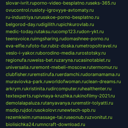
slovar-ivrit.ru
porno-video-besplatno.ru
seks-365.ru
ovucontrol.ru
sloty-igrovyye-avtomaty.ru
ru-industriya.ru
russkoe-porno-besplatno.ru
belgorod-day.ru
digilith.ru
pichkurovlab.ru
medic-today.ru
taksu.ru
comp123.ru
don-ykt.ru
teensvoice.ru
imgsharing.ru
domashnee-porno.ru
eva-elfie.ru
foto-tur.ru
biz-doska.ru
metropoltravel.ru
veslo-i-yakor.ru
borodino-media.ru
rostotsky.ru
regionufa.ru
weiss-bet.ru
zaryna.ru
casinotablet.ru
universalia.ru
remont-mebeli-moscow.ru
termomur.ru
clubfisher.ru
remstirufa.ru
erdamchi.ru
doramamama.ru
muraviovka-park.ru
worldofwoman.ru
clean-dreams.ru
arkrym.ru
kristinita.ru
dircomputer.ru
healthenter.ru
textexperts.ru
pivnaya-kruzhka.ru
kinofilmy-2021.ru
demolalapaluza.ru
tanyavanya.ru
remstir-tolyatti.ru
msdip.ru
jdol.ru
sokolovr.ru
newtech-spb.ru
rezemkleim.ru
massage-tai.ru
seonub.ru
zvonitut.ru
biolisichka24.ru
mncraft-download.ru