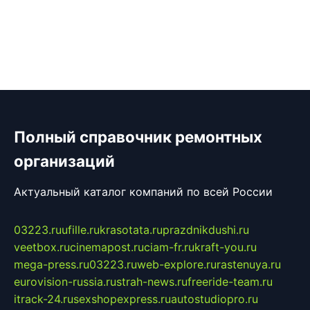
Полный справочник ремонтных
организаций
Актуальный каталог компаний по всей России
03223.ru
ufille.ru
krasotata.ru
prazdnikdushi.ru
veetbox.ru
cinemapost.ru
ciam-fr.ru
kraft-you.ru
mega-press.ru
03223.ru
web-explore.ru
rastenuya.ru
eurovision-russia.ru
strah-news.ru
freeride-team.ru
itrack-24.ru
sexshopexpress.ru
autostudiopro.ru