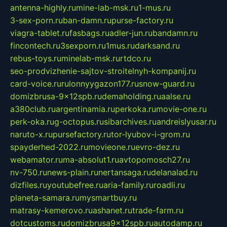
antenna-highly.ru
mine-lab-msk.ru
1-mus.ru
3-sex-porn.ru
ban-damn.ru
purse-factory.ru
viagra-tablet.ru
fasbags.ru
adler-jun.ru
bandamn.ru
fincontech.ru
3sexporn.ru
1mus.ru
darksand.ru
rebus-toys.ru
minelab-msk.ru
rtdco.ru
seo-prodvizhenie-sajtov-stroitelnyh-kompanij.ru
card-voice.ru
rulonnyygazon177.ru
snow-guard.ru
domizbrusa-9x12spb.ru
demaholding.ru
aalse.ru
a380club.ru
argentinamia.ru
perkoka.ru
movie-one.ru
perk-oka.ru
g-octopus.ru
sibarchives.ru
andreislyusar.ru
naruto-x.ru
pursefactory.ru
tor-lyubov-i-grom.ru
spayderhed-2022.ru
movieone.ru
evro-dez.ru
webamator.ru
ma-absolut1.ru
avtopomosch27.ru
nv-750.ru
news-plain.ru
nertansaga.ru
delanalad.ru
dizfiles.ru
youtubefree.ru
aria-family.ru
roadli.ru
planeta-samara.ru
mysmartbuy.ru
matrasy-kemerovo.ru
ashanet.ru
trade-farm.ru
dotcustoms.ru
domizbrusa9x12spb.ru
autodamp.ru