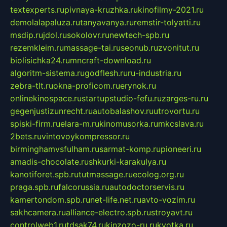
textexperts.ru
pivnaya-kruzhka.ru
kinofilmy-2021.ru
demolalapaluza.ru
tanyavanya.ru
remstir-tolyatti.ru
msdip.ru
jdol.ru
sokolovr.ru
newtech-spb.ru
rezemkleim.ru
massage-tai.ru
seonub.ru
zvonitut.ru
biolisichka24.ru
mncraft-download.ru
algoritm-sistema.ru
godflesh.ru
ru-industria.ru
zebra-tlt.ru
okna-proficom.ru
erynok.ru
onlinekinospace.ru
startupstudio-fefu.ru
zarges-ru.ru
gegenjustizunrecht.ru
autobalashov.ru
utrovortu.ru
spiski-firm.ru
elara-m.ru
kinomusorka.ru
mkcslava.ru
2bets.ru
vintovoykompressor.ru
birminghamvsfulham.ru
sarmat-komp.ru
pioneeri.ru
amadis-chocolate.ru
shkurki-karakulya.ru
kanotiforet.spb.ru
tutmassage.ru
ecolog.org.ru
praga.spb.ru
falcorussia.ru
autodoctorservis.ru
kamertondom.spb.ru
net-life.net.ru
avto-vozim.ru
sakhcamera.ru
alliance-electro.spb.ru
stroyavt.ru
controlweb1.ru
tdsak74.ru
kinzozo-ru.ru
kvotka.ru