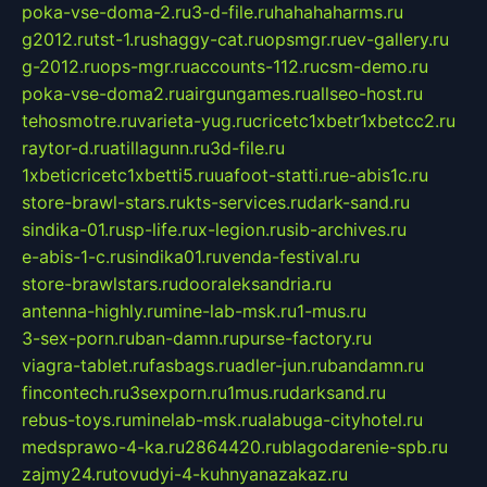
poka-vse-doma-2.ru
3-d-file.ru
hahahaharms.ru
g2012.ru
tst-1.ru
shaggy-cat.ru
opsmgr.ru
ev-gallery.ru
g-2012.ru
ops-mgr.ru
accounts-112.ru
csm-demo.ru
poka-vse-doma2.ru
airgungames.ru
allseo-host.ru
tehosmotre.ru
varieta-yug.ru
cricetc1xbetr1xbetcc2.ru
raytor-d.ru
atillagunn.ru
3d-file.ru
1xbeticricetc1xbetti5.ru
uafoot-statti.ru
e-abis1c.ru
store-brawl-stars.ru
kts-services.ru
dark-sand.ru
sindika-01.ru
sp-life.ru
x-legion.ru
sib-archives.ru
e-abis-1-c.ru
sindika01.ru
venda-festival.ru
store-brawlstars.ru
dooraleksandria.ru
antenna-highly.ru
mine-lab-msk.ru
1-mus.ru
3-sex-porn.ru
ban-damn.ru
purse-factory.ru
viagra-tablet.ru
fasbags.ru
adler-jun.ru
bandamn.ru
fincontech.ru
3sexporn.ru
1mus.ru
darksand.ru
rebus-toys.ru
minelab-msk.ru
alabuga-cityhotel.ru
medsprawo-4-ka.ru
2864420.ru
blagodarenie-spb.ru
zajmy24.ru
tovudyi-4-kuhnyanazakaz.ru