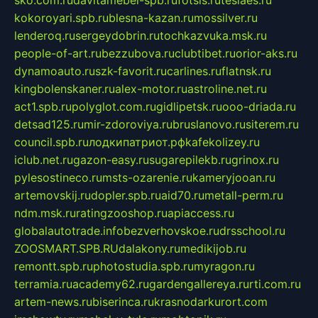
sko.com.ru
davitamebel-spb.ru
fotsis.ru
tesiaes.ru
kokoroyari.spb.ru
blesna-kazan.ru
mossilver.ru
lenderoq.ru
sergeydobrin.ru
tochkazvuka.msk.ru
people-of-art.ru
bezzubova.ru
clubtibet.ru
orior-aks.ru
dynamoauto.ru
szk-favorit.ru
carlines.ru
flatnsk.ru
kingbolenskaner.ru
alex-motor.ru
astroline.net.ru
act1.spb.ru
polyglot.com.ru
gidlipetsk.ru
ooo-driada.ru
detsad125.ru
mir-zdoroviya.ru
bruslanovo.ru
siterem.ru
council.spb.ru
лодкипатриот.рф
kafekolizey.ru
iclub.net.ru
gazon-easy.ru
sugarepilekb.ru
grinox.ru
pylesostineco.ru
msts-ozarenie.ru
kameryjooan.ru
artemovskij.ru
dopler.spb.ru
aid70.ru
metall-perm.ru
ndm.msk.ru
ratingzooshop.ru
apiaccess.ru
globalautotrade.info
bezverhovskoe.ru
drsschool.ru
ZOOSMART.SPB.RU
dalakony.ru
medikijob.ru
remontt.spb.ru
photostudia.spb.ru
myragon.ru
terramia.ru
academy62.ru
gardengallereya.ru
rti.com.ru
artem-news.ru
biserinca.ru
krasnodarkurort.com