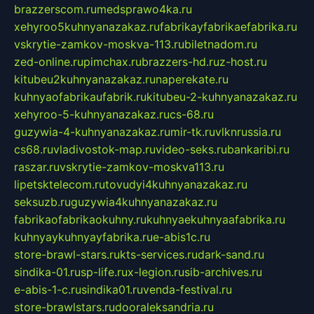
brazzerscom.ru
medsprawo4ka.ru
xehyroo5kuhnyanazakaz.ru
fabrikayfabrikaefabrika.ru
vskrytie-zamkov-moskva-113.ru
biletnadom.ru
zed-online.ru
pimchax.ru
brazzers-hd.ru
z-host.ru
kitubeu2kuhnyanazakaz.ru
naperekate.ru
kuhnyaofabrikaufabrik.ru
kitubeu-2-kuhnyanazakaz.ru
xehyroo-5-kuhnyanazakaz.ru
cs-68.ru
guzywia-4-kuhnyanazakaz.ru
mir-tk.ru
vlknrussia.ru
cs68.ru
vladivostok-map.ru
video-seks.ru
bankaribi.ru
raszar.ru
vskrytie-zamkov-moskva113.ru
lipetsktelecom.ru
tovudyi4kuhnyanazakaz.ru
seksuzb.ru
guzywia4kuhnyanazakaz.ru
fabrikaofabrikaokuhny.ru
kuhnyaekuhnyaafabrika.ru
kuhnyaykuhnyayfabrika.ru
e-abis1c.ru
store-brawl-stars.ru
kts-services.ru
dark-sand.ru
sindika-01.ru
sp-life.ru
x-legion.ru
sib-archives.ru
e-abis-1-c.ru
sindika01.ru
venda-festival.ru
store-brawlstars.ru
dooraleksandria.ru