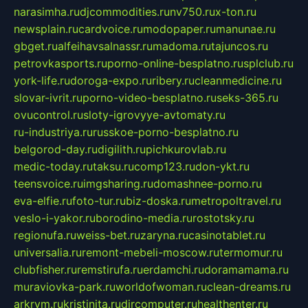
narasimha.ru
djcommodities.ru
nv750.ru
x-ton.ru
newsplain.ru
cardvoice.ru
modopaper.ru
manunae.ru
gbget.ru
alfeihavsalnassr.ru
madoma.ru
tajuncos.ru
petrovkasports.ru
porno-online-besplatno.ru
splclub.ru
york-life.ru
doroga-expo.ru
ribery.ru
cleanmedicine.ru
slovar-ivrit.ru
porno-video-besplatno.ru
seks-365.ru
ovucontrol.ru
sloty-igrovyye-avtomaty.ru
ru-industriya.ru
russkoe-porno-besplatno.ru
belgorod-day.ru
digilith.ru
pichkurovlab.ru
medic-today.ru
taksu.ru
comp123.ru
don-ykt.ru
teensvoice.ru
imgsharing.ru
domashnee-porno.ru
eva-elfie.ru
foto-tur.ru
biz-doska.ru
metropoltravel.ru
veslo-i-yakor.ru
borodino-media.ru
rostotsky.ru
regionufa.ru
weiss-bet.ru
zaryna.ru
casinotablet.ru
universalia.ru
remont-mebeli-moscow.ru
termomur.ru
clubfisher.ru
remstirufa.ru
erdamchi.ru
doramamama.ru
muraviovka-park.ru
worldofwoman.ru
clean-dreams.ru
arkrym.ru
kristinita.ru
dircomputer.ru
healthenter.ru