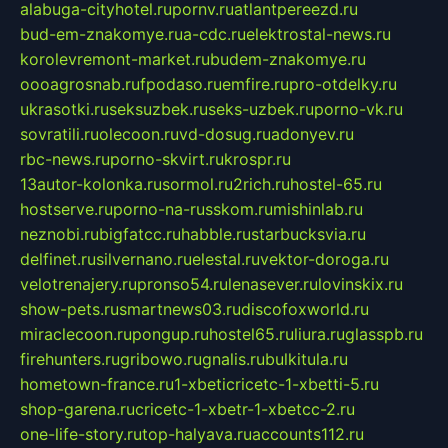
alabuga-cityhotel.ru
pornv.ru
atlantpereezd.ru
bud-em-znakomye.ru
a-cdc.ru
elektrostal-news.ru
korolevremont-market.ru
budem-znakomye.ru
oooagrosnab.ru
fpodaso.ru
emfire.ru
pro-otdelky.ru
ukrasotki.ru
seksuzbek.ru
seks-uzbek.ru
porno-vk.ru
sovratili.ru
olecoon.ru
vd-dosug.ru
adonyev.ru
rbc-news.ru
porno-skvirt.ru
krospr.ru
13autor-kolonka.ru
sormol.ru
2rich.ru
hostel-65.ru
hostserve.ru
porno-na-russkom.ru
mishinlab.ru
neznobi.ru
bigfatcc.ru
habble.ru
starbucksvia.ru
delfinet.ru
silvernano.ru
elestal.ru
vektor-doroga.ru
velotrenajery.ru
pronso54.ru
lenasever.ru
lovinskix.ru
show-pets.ru
smartnews03.ru
discofoxworld.ru
miraclecoon.ru
pongup.ru
hostel65.ru
liura.ru
glasspb.ru
firehunters.ru
gribowo.ru
gnalis.ru
bulkitula.ru
hometown-france.ru
1-xbeticricetc-1-xbetti-5.ru
shop-garena.ru
cricetc-1-xbetr-1-xbetcc-2.ru
one-life-story.ru
top-halyava.ru
accounts112.ru