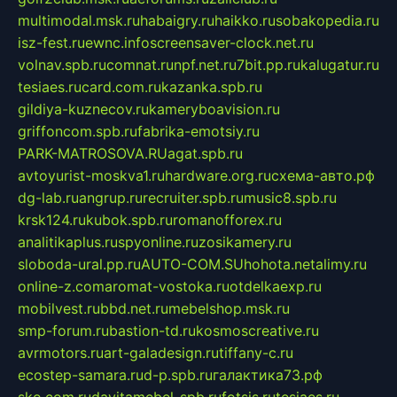
multimodal.msk.ru
habaigry.ru
haikko.ru
sobakopedia.ru
isz-fest.ru
ewnc.info
screensaver-clock.net.ru
volnav.spb.ru
comnat.ru
npf.net.ru
7bit.pp.ru
kalugatur.ru
tesiaes.ru
card.com.ru
kazanka.spb.ru
gildiya-kuznecov.ru
kameryboavision.ru
griffoncom.spb.ru
fabrika-emotsiy.ru
PARK-MATROSOVA.RU
agat.spb.ru
avtoyurist-moskva1.ru
hardware.org.ru
схема-авто.рф
dg-lab.ru
angrup.ru
recruiter.spb.ru
music8.spb.ru
krsk124.ru
kubok.spb.ru
romanofforex.ru
analitikaplus.ru
spyonline.ru
zosikamery.ru
sloboda-ural.pp.ru
AUTO-COM.SU
hohota.net
alimy.ru
online-z.com
aromat-vostoka.ru
otdelkaexp.ru
mobilvest.ru
bbd.net.ru
mebelshop.msk.ru
smp-forum.ru
bastion-td.ru
kosmoscreative.ru
avrmotors.ru
art-galadesign.ru
tiffany-c.ru
ecostep-samara.ru
d-p.spb.ru
галактика73.рф