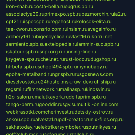
iron-snab.ru
costa-bella.ru
eugrus.pp.ru
associaciya39.ru
primexpo.spb.ru
bezmorchin.ru
ia2.ru
cpt21.ru
ispecspb.ru
regahost.ru
kolosok-elita.ru
tae-kwon.ru
consrio.com.ru
insiam.ru
avegainfo.ru
archery161.ru
bigencyclica.ru
vlast16.ru
korru.net
sarmiento.spb.su
extelopedia.ru
lammin-suo.spb.ru
iskatour.spb.ru
snpi.org.ru
running-line.ru
krygeva-spa.ru
chel.net.ru
rust-loco.ru
dugshop.ru
hl-beta.spb.ru
school494.spb.ru
mymubaby.ru
epoha-metalband.ru
ngr.spb.ru
rusgosnews.com
dieselvostok.ru
24hostel.msk.ru
w-dev.ru
f-ship.ru
regsmi.ru
filmnetwork.ru
malinasp.ru
kinosvin.ru
h2o-salon.ru
malutkayork.ru
deltaprim.spb.ru
tango-perm.ru
gooddir.ru
sgv.su
multiki-online.com
webkrasotki.com
cherinvest.ru
detskiy-ostrov.ru
ankou.spb.ru
alvesta1.ru
pdf-creator.ru
nix-files.org.ru
sakhatoday.ru
elektrikersymboler.ru
sputnikyes.ru
golf2club.msk.ru
aeforums.ru
zallclub.ru