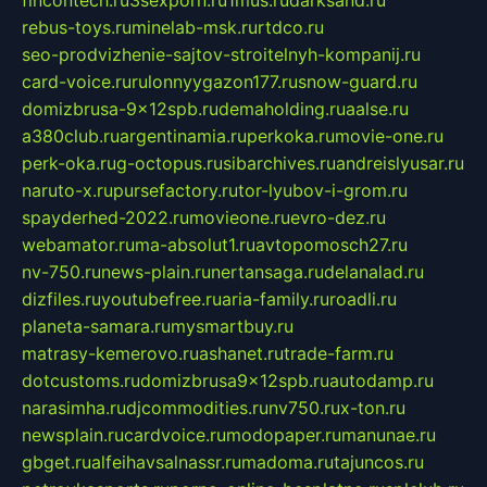
fincontech.ru
3sexporn.ru
1mus.ru
darksand.ru
rebus-toys.ru
minelab-msk.ru
rtdco.ru
seo-prodvizhenie-sajtov-stroitelnyh-kompanij.ru
card-voice.ru
rulonnyygazon177.ru
snow-guard.ru
domizbrusa-9x12spb.ru
demaholding.ru
aalse.ru
a380club.ru
argentinamia.ru
perkoka.ru
movie-one.ru
perk-oka.ru
g-octopus.ru
sibarchives.ru
andreislyusar.ru
naruto-x.ru
pursefactory.ru
tor-lyubov-i-grom.ru
spayderhed-2022.ru
movieone.ru
evro-dez.ru
webamator.ru
ma-absolut1.ru
avtopomosch27.ru
nv-750.ru
news-plain.ru
nertansaga.ru
delanalad.ru
dizfiles.ru
youtubefree.ru
aria-family.ru
roadli.ru
planeta-samara.ru
mysmartbuy.ru
matrasy-kemerovo.ru
ashanet.ru
trade-farm.ru
dotcustoms.ru
domizbrusa9x12spb.ru
autodamp.ru
narasimha.ru
djcommodities.ru
nv750.ru
x-ton.ru
newsplain.ru
cardvoice.ru
modopaper.ru
manunae.ru
gbget.ru
alfeihavsalnassr.ru
madoma.ru
tajuncos.ru