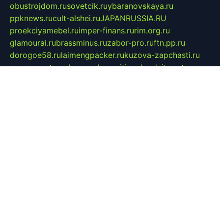
obustrojdom.ru
sovetcik.ru
ybaranovskaya.ru
ppknews.ru
cult-alshei.ru
JAPANRUSSIA.RU
proekciyamebel.ru
imper-finans.ru
rim.org.ru
glamourai.ru
brassminus.ru
zabor-pro.ru
ftn.pp.ru
dorogoe58.ru
laimengpacker.ru
kuzova-zapchasti.ru
sageerp.ru
taxodrom.ru
dsrazvitie.ru
hardcity.net.ru
ratinghomegames.ru
topservice25.ru
gubernyan.ru
gtglasslined.ru
ii4.ru
tssport.spb.ru
andorra24.com
blackwallstreet.ru
oboimos.ru
optim-doors.com.ru
ikuch.ru
nycr.org.ru
npa21.ru
vremya-ch.spb.ru
desert000.ru
ivtorgi.ru
ifiori.ru
catalog-statei.ru
dcv.org.ru
spetsmaster174.ru
ipkameryhiseeu.ru
dum26.ru
ruspol.spb.ru
fr-opendp.ru
kam-solnyshko.ru
cheyenne-arapaho.ru
sevzapmetal.spb.ru
ted-lapidus.spb.ru
parasite-eliminator.ru
sigma-complete.ru
modernworld.ru
dama-moda.ru
eholot-group.ru
sk-nvkz.ru
DRONGOLD.RU
democratia2.ru
i-farmer.ru
mass-sport.org