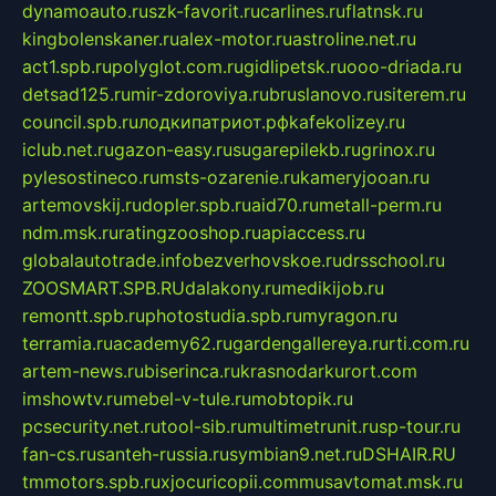
dynamoauto.ru
szk-favorit.ru
carlines.ru
flatnsk.ru
kingbolenskaner.ru
alex-motor.ru
astroline.net.ru
act1.spb.ru
polyglot.com.ru
gidlipetsk.ru
ooo-driada.ru
detsad125.ru
mir-zdoroviya.ru
bruslanovo.ru
siterem.ru
council.spb.ru
лодкипатриот.рф
kafekolizey.ru
iclub.net.ru
gazon-easy.ru
sugarepilekb.ru
grinox.ru
pylesostineco.ru
msts-ozarenie.ru
kameryjooan.ru
artemovskij.ru
dopler.spb.ru
aid70.ru
metall-perm.ru
ndm.msk.ru
ratingzooshop.ru
apiaccess.ru
globalautotrade.info
bezverhovskoe.ru
drsschool.ru
ZOOSMART.SPB.RU
dalakony.ru
medikijob.ru
remontt.spb.ru
photostudia.spb.ru
myragon.ru
terramia.ru
academy62.ru
gardengallereya.ru
rti.com.ru
artem-news.ru
biserinca.ru
krasnodarkurort.com
imshowtv.ru
mebel-v-tule.ru
mobtopik.ru
pcsecurity.net.ru
tool-sib.ru
multimetrunit.ru
sp-tour.ru
fan-cs.ru
santeh-russia.ru
symbian9.net.ru
DSHAIR.RU
tmmotors.spb.ru
xjocuricopii.com
musavtomat.msk.ru