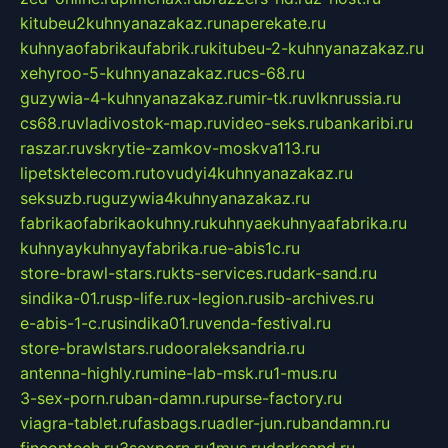
kitubeu2kuhnyanazakaz.ru
naperekate.ru
kuhnyaofabrikaufabrik.ru
kitubeu-2-kuhnyanazakaz.ru
xehyroo-5-kuhnyanazakaz.ru
cs-68.ru
guzywia-4-kuhnyanazakaz.ru
mir-tk.ru
vlknrussia.ru
cs68.ru
vladivostok-map.ru
video-seks.ru
bankaribi.ru
raszar.ru
vskrytie-zamkov-moskva113.ru
lipetsktelecom.ru
tovudyi4kuhnyanazakaz.ru
seksuzb.ru
guzywia4kuhnyanazakaz.ru
fabrikaofabrikaokuhny.ru
kuhnyaekuhnyaafabrika.ru
kuhnyaykuhnyayfabrika.ru
e-abis1c.ru
store-brawl-stars.ru
kts-services.ru
dark-sand.ru
sindika-01.ru
sp-life.ru
x-legion.ru
sib-archives.ru
e-abis-1-c.ru
sindika01.ru
venda-festival.ru
store-brawlstars.ru
dooraleksandria.ru
antenna-highly.ru
mine-lab-msk.ru
1-mus.ru
3-sex-porn.ru
ban-damn.ru
purse-factory.ru
viagra-tablet.ru
fasbags.ru
adler-jun.ru
bandamn.ru