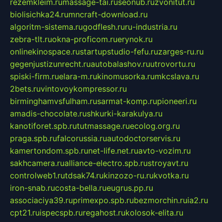
rezemkleim.ru
massage-tai.ru
seonub.ru
zvonitut.ru
biolisichka24.ru
mncraft-download.ru
algoritm-sistema.ru
godflesh.ru
ru-industria.ru
zebra-tlt.ru
okna-proficom.ru
erynok.ru
onlinekinospace.ru
startupstudio-fefu.ru
zarges-ru.ru
gegenjustizunrecht.ru
autobalashov.ru
utrovortu.ru
spiski-firm.ru
elara-m.ru
kinomusorka.ru
mkcslava.ru
2bets.ru
vintovoykompressor.ru
birminghamvsfulham.ru
sarmat-komp.ru
pioneeri.ru
amadis-chocolate.ru
shkurki-karakulya.ru
kanotiforet.spb.ru
tutmassage.ru
ecolog.org.ru
praga.spb.ru
falcorussia.ru
autodoctorservis.ru
kamertondom.spb.ru
net-life.net.ru
avto-vozim.ru
sakhcamera.ru
alliance-electro.spb.ru
stroyavt.ru
controlweb1.ru
tdsak74.ru
kinzozo-ru.ru
kvotka.ru
iron-snab.ru
costa-bella.ru
eugrus.pp.ru
associaciya39.ru
primexpo.spb.ru
bezmorchin.ru
ia2.ru
cpt21.ru
ispecspb.ru
regahost.ru
kolosok-elita.ru