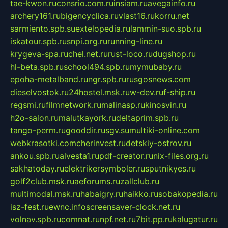
tae-kwon.ru
consrio.com.ru
insiam.ru
avegainfo.ru
archery161.ru
bigencyclica.ru
vlast16.ru
korru.net
sarmiento.spb.su
extelopedia.ru
lammin-suo.spb.ru
iskatour.spb.ru
snpi.org.ru
running-line.ru
krygeva-spa.ru
chel.net.ru
rust-loco.ru
dugshop.ru
hl-beta.spb.ru
school494.spb.ru
mymubaby.ru
epoha-metalband.ru
ngr.spb.ru
rusgosnews.com
dieselvostok.ru
24hostel.msk.ru
w-dev.ru
f-ship.ru
regsmi.ru
filmnetwork.ru
malinasp.ru
kinosvin.ru
h2o-salon.ru
malutkayork.ru
deltaprim.spb.ru
tango-perm.ru
gooddir.ru
sgv.su
multiki-online.com
webkrasotki.com
cherinvest.ru
detskiy-ostrov.ru
ankou.spb.ru
alvesta1.ru
pdf-creator.ru
nix-files.org.ru
sakhatoday.ru
elektrikersymboler.ru
sputnikyes.ru
golf2club.msk.ru
aeforums.ru
zallclub.ru
multimodal.msk.ru
habaigry.ru
haikko.ru
sobakopedia.ru
isz-fest.ru
ewnc.info
screensaver-clock.net.ru
volnav.spb.ru
comnat.ru
npf.net.ru
7bit.pp.ru
kalugatur.ru