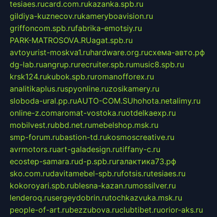
tesiaes.ru
card.com.ru
kazanka.spb.ru
gildiya-kuznecov.ru
kameryboavision.ru
griffoncom.spb.ru
fabrika-emotsiy.ru
PARK-MATROSOVA.RU
agat.spb.ru
avtoyurist-moskva1.ru
hardware.org.ru
схема-авто.рф
dg-lab.ru
angrup.ru
recruiter.spb.ru
music8.spb.ru
krsk124.ru
kubok.spb.ru
romanofforex.ru
analitikaplus.ru
spyonline.ru
zosikamery.ru
sloboda-ural.pp.ru
AUTO-COM.SU
hohota.net
alimy.ru
online-z.com
aromat-vostoka.ru
otdelkaexp.ru
mobilvest.ru
bbd.net.ru
mebelshop.msk.ru
smp-forum.ru
bastion-td.ru
kosmoscreative.ru
avrmotors.ru
art-galadesign.ru
tiffany-c.ru
ecostep-samara.ru
d-p.spb.ru
галактика73.рф
sko.com.ru
davitamebel-spb.ru
fotsis.ru
tesiaes.ru
kokoroyari.spb.ru
blesna-kazan.ru
mossilver.ru
lenderoq.ru
sergeydobrin.ru
tochkazvuka.msk.ru
people-of-art.ru
bezzubova.ru
clubtibet.ru
orior-aks.ru