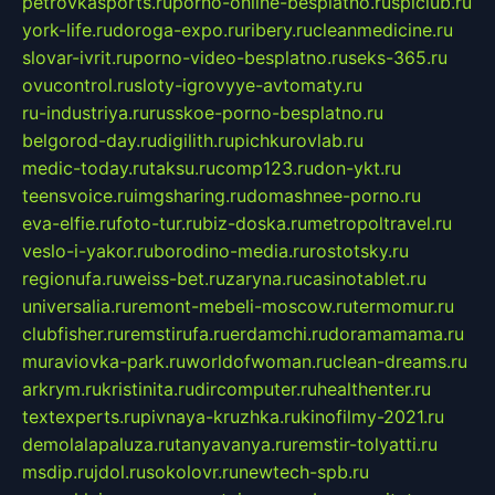
petrovkasports.ru
porno-online-besplatno.ru
splclub.ru
york-life.ru
doroga-expo.ru
ribery.ru
cleanmedicine.ru
slovar-ivrit.ru
porno-video-besplatno.ru
seks-365.ru
ovucontrol.ru
sloty-igrovyye-avtomaty.ru
ru-industriya.ru
russkoe-porno-besplatno.ru
belgorod-day.ru
digilith.ru
pichkurovlab.ru
medic-today.ru
taksu.ru
comp123.ru
don-ykt.ru
teensvoice.ru
imgsharing.ru
domashnee-porno.ru
eva-elfie.ru
foto-tur.ru
biz-doska.ru
metropoltravel.ru
veslo-i-yakor.ru
borodino-media.ru
rostotsky.ru
regionufa.ru
weiss-bet.ru
zaryna.ru
casinotablet.ru
universalia.ru
remont-mebeli-moscow.ru
termomur.ru
clubfisher.ru
remstirufa.ru
erdamchi.ru
doramamama.ru
muraviovka-park.ru
worldofwoman.ru
clean-dreams.ru
arkrym.ru
kristinita.ru
dircomputer.ru
healthenter.ru
textexperts.ru
pivnaya-kruzhka.ru
kinofilmy-2021.ru
demolalapaluza.ru
tanyavanya.ru
remstir-tolyatti.ru
msdip.ru
jdol.ru
sokolovr.ru
newtech-spb.ru