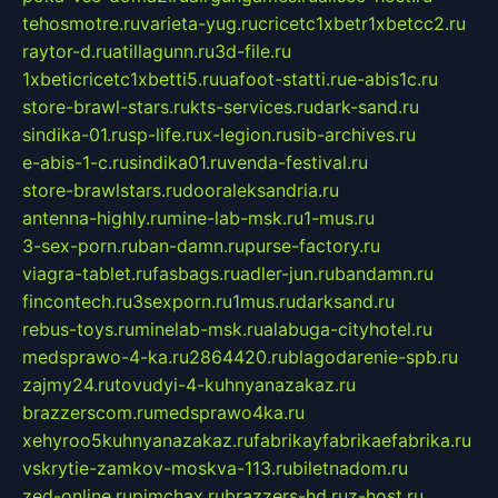
tehosmotre.ru
varieta-yug.ru
cricetc1xbetr1xbetcc2.ru
raytor-d.ru
atillagunn.ru
3d-file.ru
1xbeticricetc1xbetti5.ru
uafoot-statti.ru
e-abis1c.ru
store-brawl-stars.ru
kts-services.ru
dark-sand.ru
sindika-01.ru
sp-life.ru
x-legion.ru
sib-archives.ru
e-abis-1-c.ru
sindika01.ru
venda-festival.ru
store-brawlstars.ru
dooraleksandria.ru
antenna-highly.ru
mine-lab-msk.ru
1-mus.ru
3-sex-porn.ru
ban-damn.ru
purse-factory.ru
viagra-tablet.ru
fasbags.ru
adler-jun.ru
bandamn.ru
fincontech.ru
3sexporn.ru
1mus.ru
darksand.ru
rebus-toys.ru
minelab-msk.ru
alabuga-cityhotel.ru
medsprawo-4-ka.ru
2864420.ru
blagodarenie-spb.ru
zajmy24.ru
tovudyi-4-kuhnyanazakaz.ru
brazzerscom.ru
medsprawo4ka.ru
xehyroo5kuhnyanazakaz.ru
fabrikayfabrikaefabrika.ru
vskrytie-zamkov-moskva-113.ru
biletnadom.ru
zed-online.ru
pimchax.ru
brazzers-hd.ru
z-host.ru