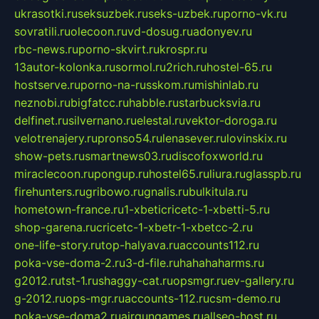
ukrasotki.ru
seksuzbek.ru
seks-uzbek.ru
porno-vk.ru
sovratili.ru
olecoon.ru
vd-dosug.ru
adonyev.ru
rbc-news.ru
porno-skvirt.ru
krospr.ru
13autor-kolonka.ru
sormol.ru
2rich.ru
hostel-65.ru
hostserve.ru
porno-na-russkom.ru
mishinlab.ru
neznobi.ru
bigfatcc.ru
habble.ru
starbucksvia.ru
delfinet.ru
silvernano.ru
elestal.ru
vektor-doroga.ru
velotrenajery.ru
pronso54.ru
lenasever.ru
lovinskix.ru
show-pets.ru
smartnews03.ru
discofoxworld.ru
miraclecoon.ru
pongup.ru
hostel65.ru
liura.ru
glasspb.ru
firehunters.ru
gribowo.ru
gnalis.ru
bulkitula.ru
hometown-france.ru
1-xbeticricetc-1-xbetti-5.ru
shop-garena.ru
cricetc-1-xbetr-1-xbetcc-2.ru
one-life-story.ru
top-halyava.ru
accounts112.ru
poka-vse-doma-2.ru
3-d-file.ru
hahahaharms.ru
g2012.ru
tst-1.ru
shaggy-cat.ru
opsmgr.ru
ev-gallery.ru
g-2012.ru
ops-mgr.ru
accounts-112.ru
csm-demo.ru
poka-vse-doma2.ru
airgungames.ru
allseo-host.ru