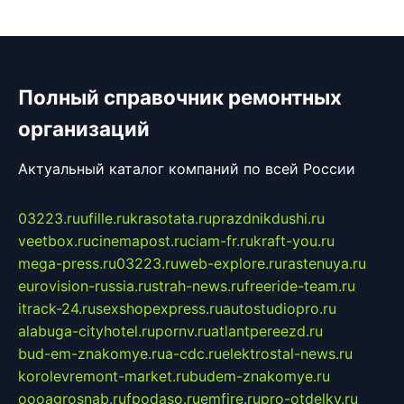
Полный справочник ремонтных
организаций
Актуальный каталог компаний по всей России
03223.ru
ufille.ru
krasotata.ru
prazdnikdushi.ru
veetbox.ru
cinemapost.ru
ciam-fr.ru
kraft-you.ru
mega-press.ru
03223.ru
web-explore.ru
rastenuya.ru
eurovision-russia.ru
strah-news.ru
freeride-team.ru
itrack-24.ru
sexshopexpress.ru
autostudiopro.ru
alabuga-cityhotel.ru
pornv.ru
atlantpereezd.ru
bud-em-znakomye.ru
a-cdc.ru
elektrostal-news.ru
korolevremont-market.ru
budem-znakomye.ru
oooagrosnab.ru
fpodaso.ru
emfire.ru
pro-otdelky.ru