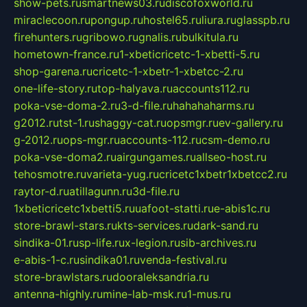
show-pets.ru
smartnews03.ru
discofoxworld.ru
miraclecoon.ru
pongup.ru
hostel65.ru
liura.ru
glasspb.ru
firehunters.ru
gribowo.ru
gnalis.ru
bulkitula.ru
hometown-france.ru
1-xbeticricetc-1-xbetti-5.ru
shop-garena.ru
cricetc-1-xbetr-1-xbetcc-2.ru
one-life-story.ru
top-halyava.ru
accounts112.ru
poka-vse-doma-2.ru
3-d-file.ru
hahahaharms.ru
g2012.ru
tst-1.ru
shaggy-cat.ru
opsmgr.ru
ev-gallery.ru
g-2012.ru
ops-mgr.ru
accounts-112.ru
csm-demo.ru
poka-vse-doma2.ru
airgungames.ru
allseo-host.ru
tehosmotre.ru
varieta-yug.ru
cricetc1xbetr1xbetcc2.ru
raytor-d.ru
atillagunn.ru
3d-file.ru
1xbeticricetc1xbetti5.ru
uafoot-statti.ru
e-abis1c.ru
store-brawl-stars.ru
kts-services.ru
dark-sand.ru
sindika-01.ru
sp-life.ru
x-legion.ru
sib-archives.ru
e-abis-1-c.ru
sindika01.ru
venda-festival.ru
store-brawlstars.ru
dooraleksandria.ru
antenna-highly.ru
mine-lab-msk.ru
1-mus.ru