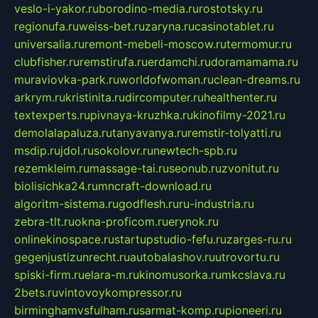
veslo-i-yakor.ru
borodino-media.ru
rostotsky.ru
regionufa.ru
weiss-bet.ru
zaryna.ru
casinotablet.ru
universalia.ru
remont-mebeli-moscow.ru
termomur.ru
clubfisher.ru
remstirufa.ru
erdamchi.ru
doramamama.ru
muraviovka-park.ru
worldofwoman.ru
clean-dreams.ru
arkrym.ru
kristinita.ru
dircomputer.ru
healthenter.ru
textexperts.ru
pivnaya-kruzhka.ru
kinofilmy-2021.ru
demolalapaluza.ru
tanyavanya.ru
remstir-tolyatti.ru
msdip.ru
jdol.ru
sokolovr.ru
newtech-spb.ru
rezemkleim.ru
massage-tai.ru
seonub.ru
zvonitut.ru
biolisichka24.ru
mncraft-download.ru
algoritm-sistema.ru
godflesh.ru
ru-industria.ru
zebra-tlt.ru
okna-proficom.ru
erynok.ru
onlinekinospace.ru
startupstudio-fefu.ru
zarges-ru.ru
gegenjustizunrecht.ru
autobalashov.ru
utrovortu.ru
spiski-firm.ru
elara-m.ru
kinomusorka.ru
mkcslava.ru
2bets.ru
vintovoykompressor.ru
birminghamvsfulham.ru
sarmat-komp.ru
pioneeri.ru