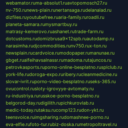
webamator.ru
ma-absolut1.ru
avtopomosch27.ru
nv-750.ru
news-plain.ru
nertansaga.ru
delanalad.ru
dizfiles.ru
youtubefree.ru
aria-family.ru
roadli.ru
planeta-samara.ru
mysmartbuy.ru
matrasy-kemerovo.ru
ashanet.ru
trade-farm.ru
dotcustoms.ru
domizbrusa9x12spb.ru
autodamp.ru
narasimha.ru
djcommodities.ru
nv750.ru
x-ton.ru
newsplain.ru
cardvoice.ru
modopaper.ru
manunae.ru
gbget.ru
alfeihavsalnassr.ru
madoma.ru
tajuncos.ru
petrovkasports.ru
porno-online-besplatno.ru
splclub.ru
york-life.ru
doroga-expo.ru
ribery.ru
cleanmedicine.ru
slovar-ivrit.ru
porno-video-besplatno.ru
seks-365.ru
ovucontrol.ru
sloty-igrovyye-avtomaty.ru
ru-industriya.ru
russkoe-porno-besplatno.ru
belgorod-day.ru
digilith.ru
pichkurovlab.ru
medic-today.ru
taksu.ru
comp123.ru
don-ykt.ru
teensvoice.ru
imgsharing.ru
domashnee-porno.ru
eva-elfie.ru
foto-tur.ru
biz-doska.ru
metropoltravel.ru