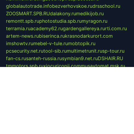
globalautotrade.info
bezverhovskoe.ru
drsschool.ru
ZOOSMART.SPB.RU
dalakony.ru
medikijob.ru
remontt.spb.ru
photostudia.spb.ru
myragon.ru
terramia.ru
academy62.ru
gardengallereya.ru
rti.com.ru
artem-news.ru
biserinca.ru
krasnodarkurort.com
imshowtv.ru
mebel-v-tule.ru
mobtopik.ru
pcsecurity.net.ru
tool-sib.ru
multimetrunit.ru
sp-tour.ru
fan-cs.ru
santeh-russia.ru
symbian9.net.ru
DSHAIR.RU
tmmotors.spb.ru
xjocuricopii.com
musavtomat.msk.ru
obustrojdom.ru
sovetcik.ru
ybaranovskaya.ru
ppknews.ru
cult-alshei.ru
JAPANRUSSIA.RU
proekciyamebel.ru
imper-finans.ru
rim.org.ru
glamourai.ru
brassminus.ru
zabor-pro.ru
ftn.pp.ru
dorogoe58.ru
laimengpacker.ru
kuzova-zapchasti.ru
sageerp.ru
taxodrom.ru
dsrazvitie.ru
hardcity.net.ru
ratinghomegames.ru
topservice25.ru
gubernyan.ru
gtglasslined.ru
ii4.ru
tssport.spb.ru
andorra24.com
blackwallstreet.ru
oboimos.ru
optim-doors.com.ru