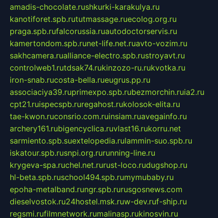
amadis-chocolate.ru
shkurki-karakulya.ru
kanotiforet.spb.ru
tutmassage.ru
ecolog.org.ru
praga.spb.ru
falcorussia.ru
autodoctorservis.ru
kamertondom.spb.ru
net-life.net.ru
avto-vozim.ru
sakhcamera.ru
alliance-electro.spb.ru
stroyavt.ru
controlweb1.ru
tdsak74.ru
kinzozo-ru.ru
kvotka.ru
iron-snab.ru
costa-bella.ru
eugrus.pp.ru
associaciya39.ru
primexpo.spb.ru
bezmorchin.ru
ia2.ru
cpt21.ru
ispecspb.ru
regahost.ru
kolosok-elita.ru
tae-kwon.ru
consrio.com.ru
insiam.ru
avegainfo.ru
archery161.ru
bigencyclica.ru
vlast16.ru
korru.net
sarmiento.spb.su
extelopedia.ru
lammin-suo.spb.ru
iskatour.spb.ru
snpi.org.ru
running-line.ru
krygeva-spa.ru
chel.net.ru
rust-loco.ru
dugshop.ru
hl-beta.spb.ru
school494.spb.ru
mymubaby.ru
epoha-metalband.ru
ngr.spb.ru
rusgosnews.com
dieselvostok.ru
24hostel.msk.ru
w-dev.ru
f-ship.ru
regsmi.ru
filmnetwork.ru
malinasp.ru
kinosvin.ru