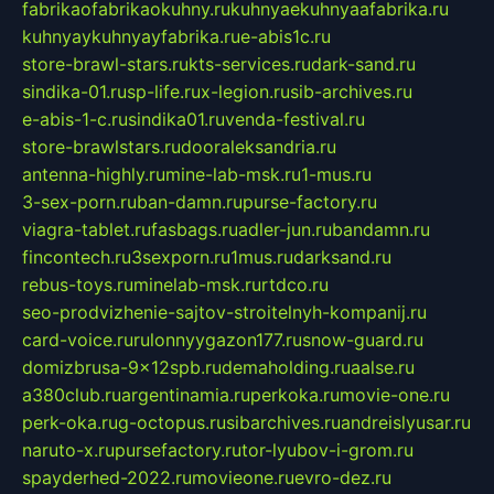
fabrikaofabrikaokuhny.ru
kuhnyaekuhnyaafabrika.ru
kuhnyaykuhnyayfabrika.ru
e-abis1c.ru
store-brawl-stars.ru
kts-services.ru
dark-sand.ru
sindika-01.ru
sp-life.ru
x-legion.ru
sib-archives.ru
e-abis-1-c.ru
sindika01.ru
venda-festival.ru
store-brawlstars.ru
dooraleksandria.ru
antenna-highly.ru
mine-lab-msk.ru
1-mus.ru
3-sex-porn.ru
ban-damn.ru
purse-factory.ru
viagra-tablet.ru
fasbags.ru
adler-jun.ru
bandamn.ru
fincontech.ru
3sexporn.ru
1mus.ru
darksand.ru
rebus-toys.ru
minelab-msk.ru
rtdco.ru
seo-prodvizhenie-sajtov-stroitelnyh-kompanij.ru
card-voice.ru
rulonnyygazon177.ru
snow-guard.ru
domizbrusa-9x12spb.ru
demaholding.ru
aalse.ru
a380club.ru
argentinamia.ru
perkoka.ru
movie-one.ru
perk-oka.ru
g-octopus.ru
sibarchives.ru
andreislyusar.ru
naruto-x.ru
pursefactory.ru
tor-lyubov-i-grom.ru
spayderhed-2022.ru
movieone.ru
evro-dez.ru