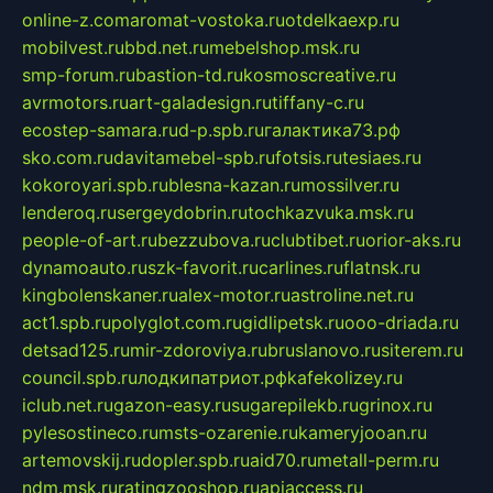
online-z.com
aromat-vostoka.ru
otdelkaexp.ru
mobilvest.ru
bbd.net.ru
mebelshop.msk.ru
smp-forum.ru
bastion-td.ru
kosmoscreative.ru
avrmotors.ru
art-galadesign.ru
tiffany-c.ru
ecostep-samara.ru
d-p.spb.ru
галактика73.рф
sko.com.ru
davitamebel-spb.ru
fotsis.ru
tesiaes.ru
kokoroyari.spb.ru
blesna-kazan.ru
mossilver.ru
lenderoq.ru
sergeydobrin.ru
tochkazvuka.msk.ru
people-of-art.ru
bezzubova.ru
clubtibet.ru
orior-aks.ru
dynamoauto.ru
szk-favorit.ru
carlines.ru
flatnsk.ru
kingbolenskaner.ru
alex-motor.ru
astroline.net.ru
act1.spb.ru
polyglot.com.ru
gidlipetsk.ru
ooo-driada.ru
detsad125.ru
mir-zdoroviya.ru
bruslanovo.ru
siterem.ru
council.spb.ru
лодкипатриот.рф
kafekolizey.ru
iclub.net.ru
gazon-easy.ru
sugarepilekb.ru
grinox.ru
pylesostineco.ru
msts-ozarenie.ru
kameryjooan.ru
artemovskij.ru
dopler.spb.ru
aid70.ru
metall-perm.ru
ndm.msk.ru
ratingzooshop.ru
apiaccess.ru