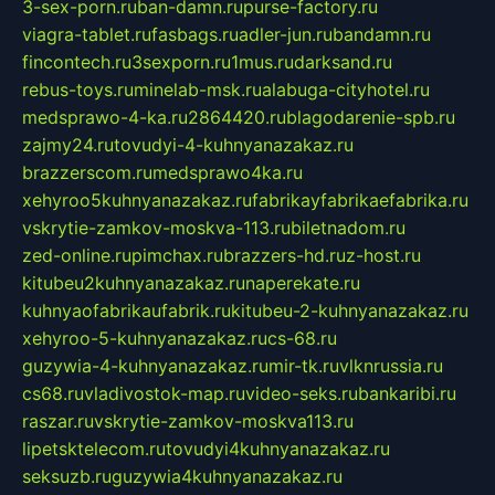
3-sex-porn.ru
ban-damn.ru
purse-factory.ru
viagra-tablet.ru
fasbags.ru
adler-jun.ru
bandamn.ru
fincontech.ru
3sexporn.ru
1mus.ru
darksand.ru
rebus-toys.ru
minelab-msk.ru
alabuga-cityhotel.ru
medsprawo-4-ka.ru
2864420.ru
blagodarenie-spb.ru
zajmy24.ru
tovudyi-4-kuhnyanazakaz.ru
brazzerscom.ru
medsprawo4ka.ru
xehyroo5kuhnyanazakaz.ru
fabrikayfabrikaefabrika.ru
vskrytie-zamkov-moskva-113.ru
biletnadom.ru
zed-online.ru
pimchax.ru
brazzers-hd.ru
z-host.ru
kitubeu2kuhnyanazakaz.ru
naperekate.ru
kuhnyaofabrikaufabrik.ru
kitubeu-2-kuhnyanazakaz.ru
xehyroo-5-kuhnyanazakaz.ru
cs-68.ru
guzywia-4-kuhnyanazakaz.ru
mir-tk.ru
vlknrussia.ru
cs68.ru
vladivostok-map.ru
video-seks.ru
bankaribi.ru
raszar.ru
vskrytie-zamkov-moskva113.ru
lipetsktelecom.ru
tovudyi4kuhnyanazakaz.ru
seksuzb.ru
guzywia4kuhnyanazakaz.ru