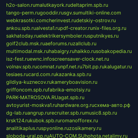
h2o-salon.ru
malutkayork.ru
deltaprim.spb.ru
tango-perm.ru
gooddir.ru
sgv.su
multiki-online.com
webkrasotki.com
cherinvest.ru
detskiy-ostrov.ru
ankou.spb.ru
alvesta1.ru
pdf-creator.ru
nix-files.org.ru
sakhatoday.ru
elektrikersymboler.ru
sputnikyes.ru
golf2club.msk.ru
aeforums.ru
zallclub.ru
multimodal.msk.ru
habaigry.ru
haikko.ru
sobakopedia.ru
isz-fest.ru
ewnc.info
screensaver-clock.net.ru
volnav.spb.ru
comnat.ru
npf.net.ru
7bit.pp.ru
kalugatur.ru
tesiaes.ru
card.com.ru
kazanka.spb.ru
gildiya-kuznecov.ru
kameryboavision.ru
griffoncom.spb.ru
fabrika-emotsiy.ru
PARK-MATROSOVA.RU
agat.spb.ru
avtoyurist-moskva1.ru
hardware.org.ru
схема-авто.рф
dg-lab.ru
angrup.ru
recruiter.spb.ru
music8.spb.ru
krsk124.ru
kubok.spb.ru
romanofforex.ru
analitikaplus.ru
spyonline.ru
zosikamery.ru
sloboda-ural.pp.ru
AUTO-COM.SU
hohota.net
alimy.ru