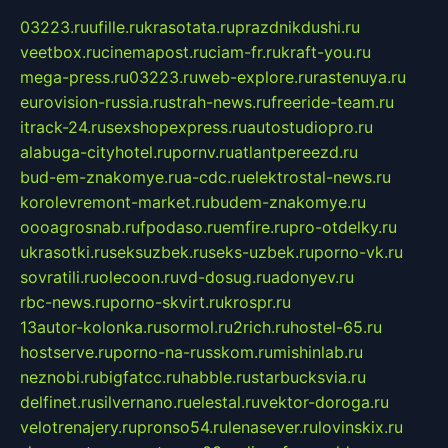
03223.ru
ufille.ru
krasotata.ru
prazdnikdushi.ru
veetbox.ru
cinemapost.ru
ciam-fr.ru
kraft-you.ru
mega-press.ru
03223.ru
web-explore.ru
rastenuya.ru
eurovision-russia.ru
strah-news.ru
freeride-team.ru
itrack-24.ru
sexshopexpress.ru
autostudiopro.ru
alabuga-cityhotel.ru
pornv.ru
atlantpereezd.ru
bud-em-znakomye.ru
a-cdc.ru
elektrostal-news.ru
korolevremont-market.ru
budem-znakomye.ru
oooagrosnab.ru
fpodaso.ru
emfire.ru
pro-otdelky.ru
ukrasotki.ru
seksuzbek.ru
seks-uzbek.ru
porno-vk.ru
sovratili.ru
olecoon.ru
vd-dosug.ru
adonyev.ru
rbc-news.ru
porno-skvirt.ru
krospr.ru
13autor-kolonka.ru
sormol.ru
2rich.ru
hostel-65.ru
hostserve.ru
porno-na-russkom.ru
mishinlab.ru
neznobi.ru
bigfatcc.ru
habble.ru
starbucksvia.ru
delfinet.ru
silvernano.ru
elestal.ru
vektor-doroga.ru
velotrenajery.ru
pronso54.ru
lenasever.ru
lovinskix.ru