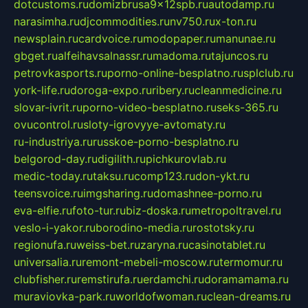
dotcustoms.ru
domizbrusa9x12spb.ru
autodamp.ru
narasimha.ru
djcommodities.ru
nv750.ru
x-ton.ru
newsplain.ru
cardvoice.ru
modopaper.ru
manunae.ru
gbget.ru
alfeihavsalnassr.ru
madoma.ru
tajuncos.ru
petrovkasports.ru
porno-online-besplatno.ru
splclub.ru
york-life.ru
doroga-expo.ru
ribery.ru
cleanmedicine.ru
slovar-ivrit.ru
porno-video-besplatno.ru
seks-365.ru
ovucontrol.ru
sloty-igrovyye-avtomaty.ru
ru-industriya.ru
russkoe-porno-besplatno.ru
belgorod-day.ru
digilith.ru
pichkurovlab.ru
medic-today.ru
taksu.ru
comp123.ru
don-ykt.ru
teensvoice.ru
imgsharing.ru
domashnee-porno.ru
eva-elfie.ru
foto-tur.ru
biz-doska.ru
metropoltravel.ru
veslo-i-yakor.ru
borodino-media.ru
rostotsky.ru
regionufa.ru
weiss-bet.ru
zaryna.ru
casinotablet.ru
universalia.ru
remont-mebeli-moscow.ru
termomur.ru
clubfisher.ru
remstirufa.ru
erdamchi.ru
doramamama.ru
muraviovka-park.ru
worldofwoman.ru
clean-dreams.ru