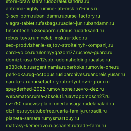
store-brawlstars.ru
dooraleksandria.ru
antenna-highly.ru
mine-lab-msk.ru
1-mus.ru
3-sex-porn.ru
ban-damn.ru
purse-factory.ru
viagra-tablet.ru
fasbags.ru
adler-jun.ru
bandamn.ru
fincontech.ru
3sexporn.ru
1mus.ru
darksand.ru
rebus-toys.ru
minelab-msk.ru
rtdco.ru
seo-prodvizhenie-sajtov-stroitelnyh-kompanij.ru
card-voice.ru
rulonnyygazon177.ru
snow-guard.ru
domizbrusa-9x12spb.ru
demaholding.ru
aalse.ru
a380club.ru
argentinamia.ru
perkoka.ru
movie-one.ru
perk-oka.ru
g-octopus.ru
sibarchives.ru
andreislyusar.ru
naruto-x.ru
pursefactory.ru
tor-lyubov-i-grom.ru
spayderhed-2022.ru
movieone.ru
evro-dez.ru
webamator.ru
ma-absolut1.ru
avtopomosch27.ru
nv-750.ru
news-plain.ru
nertansaga.ru
delanalad.ru
dizfiles.ru
youtubefree.ru
aria-family.ru
roadli.ru
planeta-samara.ru
mysmartbuy.ru
matrasy-kemerovo.ru
ashanet.ru
trade-farm.ru