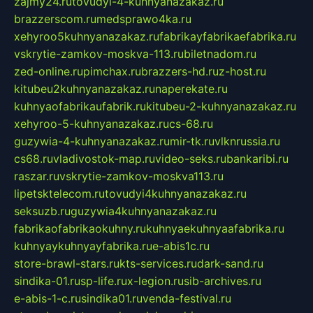
zajmy24.ru
tovudyi-4-kuhnyanazakaz.ru
brazzerscom.ru
medsprawo4ka.ru
xehyroo5kuhnyanazakaz.ru
fabrikayfabrikaefabrika.ru
vskrytie-zamkov-moskva-113.ru
biletnadom.ru
zed-online.ru
pimchax.ru
brazzers-hd.ru
z-host.ru
kitubeu2kuhnyanazakaz.ru
naperekate.ru
kuhnyaofabrikaufabrik.ru
kitubeu-2-kuhnyanazakaz.ru
xehyroo-5-kuhnyanazakaz.ru
cs-68.ru
guzywia-4-kuhnyanazakaz.ru
mir-tk.ru
vlknrussia.ru
cs68.ru
vladivostok-map.ru
video-seks.ru
bankaribi.ru
raszar.ru
vskrytie-zamkov-moskva113.ru
lipetsktelecom.ru
tovudyi4kuhnyanazakaz.ru
seksuzb.ru
guzywia4kuhnyanazakaz.ru
fabrikaofabrikaokuhny.ru
kuhnyaekuhnyaafabrika.ru
kuhnyaykuhnyayfabrika.ru
e-abis1c.ru
store-brawl-stars.ru
kts-services.ru
dark-sand.ru
sindika-01.ru
sp-life.ru
x-legion.ru
sib-archives.ru
e-abis-1-c.ru
sindika01.ru
venda-festival.ru