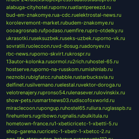
alabuga-cityhotel.ru
pornv.ru
atlantpereezd.ru
bud-em-znakomye.ru
a-cdc.ru
elektrostal-news.ru
korolevremont-market.ru
budem-znakomye.ru
oooagrosnab.ru
fpodaso.ru
emfire.ru
pro-otdelky.ru
ukrasotki.ru
seksuzbek.ru
seks-uzbek.ru
porno-vk.ru
sovratili.ru
olecoon.ru
vd-dosug.ru
adonyev.ru
rbc-news.ru
porno-skvirt.ru
krospr.ru
13autor-kolonka.ru
sormol.ru
2rich.ru
hostel-65.ru
hostserve.ru
porno-na-russkom.ru
mishinlab.ru
neznobi.ru
bigfatcc.ru
habble.ru
starbucksvia.ru
delfinet.ru
silvernano.ru
elestal.ru
vektor-doroga.ru
velotrenajery.ru
pronso54.ru
lenasever.ru
lovinskix.ru
show-pets.ru
smartnews03.ru
discofoxworld.ru
miraclecoon.ru
pongup.ru
hostel65.ru
liura.ru
glasspb.ru
firehunters.ru
gribowo.ru
gnalis.ru
bulkitula.ru
hometown-france.ru
1-xbeticricetc-1-xbetti-5.ru
shop-garena.ru
cricetc-1-xbetr-1-xbetcc-2.ru