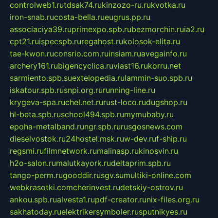
controlweb1.ru
tdsak74.ru
kinzozo-ru.ru
kvotka.ru
iron-snab.ru
costa-bella.ru
eugrus.pp.ru
associaciya39.ru
primexpo.spb.ru
bezmorchin.ru
ia2.ru
cpt21.ru
ispecspb.ru
regahost.ru
kolosok-elita.ru
tae-kwon.ru
consrio.com.ru
insiam.ru
avegainfo.ru
archery161.ru
bigencyclica.ru
vlast16.ru
korru.net
sarmiento.spb.su
extelopedia.ru
lammin-suo.spb.ru
iskatour.spb.ru
snpi.org.ru
running-line.ru
krygeva-spa.ru
chel.net.ru
rust-loco.ru
dugshop.ru
hl-beta.spb.ru
school494.spb.ru
mymubaby.ru
epoha-metalband.ru
ngr.spb.ru
rusgosnews.com
dieselvostok.ru
24hostel.msk.ru
w-dev.ru
f-ship.ru
regsmi.ru
filmnetwork.ru
malinasp.ru
kinosvin.ru
h2o-salon.ru
malutkayork.ru
deltaprim.spb.ru
tango-perm.ru
gooddir.ru
sgv.su
multiki-online.com
webkrasotki.com
cherinvest.ru
detskiy-ostrov.ru
ankou.spb.ru
alvesta1.ru
pdf-creator.ru
nix-files.org.ru
sakhatoday.ru
elektrikersymboler.ru
sputnikyes.ru