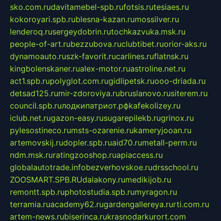
sko.com.ru
davitamebel-spb.ru
fotsis.ru
tesiaes.ru
kokoroyari.spb.ru
blesna-kazan.ru
mossilver.ru
lenderoq.ru
sergeydobrin.ru
tochkazvuka.msk.ru
people-of-art.ru
bezzubova.ru
clubtibet.ru
orior-aks.ru
dynamoauto.ru
szk-favorit.ru
carlines.ru
flatnsk.ru
kingbolenskaner.ru
alex-motor.ru
astroline.net.ru
act1.spb.ru
polyglot.com.ru
gidlipetsk.ru
ooo-driada.ru
detsad125.ru
mir-zdoroviya.ru
bruslanovo.ru
siterem.ru
council.spb.ru
лодкипатриот.рф
kafekolizey.ru
iclub.net.ru
gazon-easy.ru
sugarepilekb.ru
grinox.ru
pylesostineco.ru
msts-ozarenie.ru
kameryjooan.ru
artemovskij.ru
dopler.spb.ru
aid70.ru
metall-perm.ru
ndm.msk.ru
ratingzooshop.ru
apiaccess.ru
globalautotrade.info
bezverhovskoe.ru
drsschool.ru
ZOOSMART.SPB.RU
dalakony.ru
medikijob.ru
remontt.spb.ru
photostudia.spb.ru
myragon.ru
terramia.ru
academy62.ru
gardengallereya.ru
rti.com.ru
artem-news.ru
biserinca.ru
krasnodarkurort.com