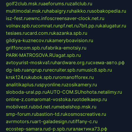
golf2club.msk.ru
aeforums.ru
zallclub.ru
multimodal.msk.ru
habaigry.ru
haikko.ru
sobakopedia.ru
isz-fest.ru
ewnc.info
screensaver-clock.net.ru
volnav.spb.ru
comnat.ru
npf.net.ru
7bit.pp.ru
kalugatur.ru
tesiaes.ru
card.com.ru
kazanka.spb.ru
gildiya-kuznecov.ru
kameryboavision.ru
griffoncom.spb.ru
fabrika-emotsiy.ru
PARK-MATROSOVA.RU
agat.spb.ru
avtoyurist-moskva1.ru
hardware.org.ru
схема-авто.рф
dg-lab.ru
angrup.ru
recruiter.spb.ru
music8.spb.ru
krsk124.ru
kubok.spb.ru
romanofforex.ru
analitikaplus.ru
spyonline.ru
zosikamery.ru
sloboda-ural.pp.ru
AUTO-COM.SU
hohota.net
alimy.ru
online-z.com
aromat-vostoka.ru
otdelkaexp.ru
mobilvest.ru
bbd.net.ru
mebelshop.msk.ru
smp-forum.ru
bastion-td.ru
kosmoscreative.ru
avrmotors.ru
art-galadesign.ru
tiffany-c.ru
ecostep-samara.ru
d-p.spb.ru
галактика73.рф