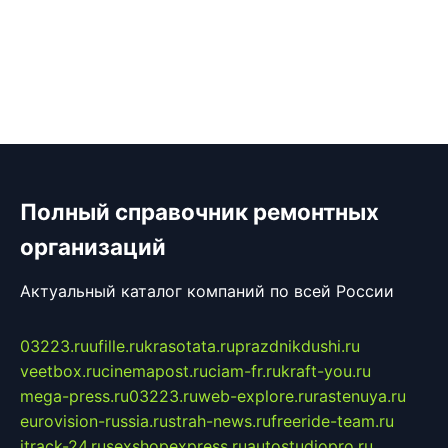
Полный справочник ремонтных
организаций
Актуальный каталог компаний по всей России
03223.ru
ufille.ru
krasotata.ru
prazdnikdushi.ru
veetbox.ru
cinemapost.ru
ciam-fr.ru
kraft-you.ru
mega-press.ru
03223.ru
web-explore.ru
rastenuya.ru
eurovision-russia.ru
strah-news.ru
freeride-team.ru
itrack-24.ru
sexshopexpress.ru
autostudiopro.ru