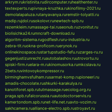
arkrym.ru
kristinita.ru
dircomputer.ru
healthenter.ru
textexperts.ru
pivnaya-kruzhka.ru
kinofilmy-2021.ru
demolalapaluza.ru
tanyavanya.ru
remstir-tolyatti.ru
msdip.ru
jdol.ru
sokolovr.ru
newtech-spb.ru
rezemkleim.ru
massage-tai.ru
seonub.ru
zvonitut.ru
biolisichka24.ru
mncraft-download.ru
algoritm-sistema.ru
godflesh.ru
ru-industria.ru
zebra-tlt.ru
okna-proficom.ru
erynok.ru
onlinekinospace.ru
startupstudio-fefu.ru
zarges-ru.ru
gegenjustizunrecht.ru
autobalashov.ru
utrovortu.ru
spiski-firm.ru
elara-m.ru
kinomusorka.ru
mkcslava.ru
2bets.ru
vintovoykompressor.ru
birminghamvsfulham.ru
sarmat-komp.ru
pioneeri.ru
amadis-chocolate.ru
shkurki-karakulya.ru
kanotiforet.spb.ru
tutmassage.ru
ecolog.org.ru
praga.spb.ru
falcorussia.ru
autodoctorservis.ru
kamertondom.spb.ru
net-life.net.ru
avto-vozim.ru
sakhcamera.ru
alliance-electro.spb.ru
stroyavt.ru