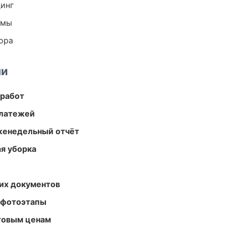
динг
емы
ора
ми
 работ
платежей
женедельный отчёт
ая уборка
их документов
 фотоэтапы
птовым ценам