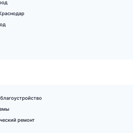
род
Краснодар
род
 благоустройство
темы
ческий ремонт