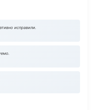
ативно исправили.
уемо.