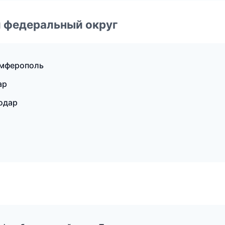
 федеральный округ
имферополь
ар
одар