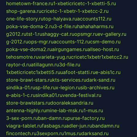
hometown-france.ru
1-xbeticricetc-1-xbetti-5.ru
shop-garena.ru
cricetc-1-xbetr-1-xbetcc-2.ru
one-life-story.ru
top-halyava.ru
accounts112.ru
poka-vse-doma-2.ru
3-d-file.ru
hahahaharms.ru
g2012.ru
tst-1.ru
shaggy-cat.ru
opsmgr.ru
ev-gallery.ru
g-2012.ru
ops-mgr.ru
accounts-112.ru
csm-demo.ru
poka-vse-doma2.ru
airgungames.ru
allseo-host.ru
tehosmotre.ru
varieta-yug.ru
cricetc1xbetr1xbetcc2.ru
raytor-d.ru
atillagunn.ru
3d-file.ru
1xbeticricetc1xbetti5.ru
uafoot-statti.ru
e-abis1c.ru
store-brawl-stars.ru
kts-services.ru
dark-sand.ru
sindika-01.ru
sp-life.ru
x-legion.ru
sib-archives.ru
e-abis-1-c.ru
sindika01.ru
venda-festival.ru
store-brawlstars.ru
dooraleksandria.ru
antenna-highly.ru
mine-lab-msk.ru
1-mus.ru
3-sex-porn.ru
ban-damn.ru
purse-factory.ru
viagra-tablet.ru
fasbags.ru
adler-jun.ru
bandamn.ru
fincontech.ru
3sexporn.ru
1mus.ru
darksand.ru