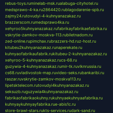
rebus-toys.ru
minelab-msk.ru
alabuga-cityhotel.ru
medsprawo-4-ka.ru
2864420.ru
blagodarenie-spb.ru
zajmy24.ru
tovudyi-4-kuhnyanazakaz.ru
brazzerscom.ru
medsprawo4ka.ru
xehyroo5kuhnyanazakaz.ru
fabrikayfabrikaefabrika.ru
vskrytie-zamkov-moskva-113.ru
biletnadom.ru
zed-online.ru
pimchax.ru
brazzers-hd.ru
z-host.ru
kitubeu2kuhnyanazakaz.ru
naperekate.ru
kuhnyaofabrikaufabrik.ru
kitubeu-2-kuhnyanazakaz.ru
xehyroo-5-kuhnyanazakaz.ru
cs-68.ru
guzywia-4-kuhnyanazakaz.ru
mir-tk.ru
vlknrussia.ru
cs68.ru
vladivostok-map.ru
video-seks.ru
bankaribi.ru
raszar.ru
vskrytie-zamkov-moskva113.ru
lipetsktelecom.ru
tovudyi4kuhnyanazakaz.ru
seksuzb.ru
guzywia4kuhnyanazakaz.ru
fabrikaofabrikaokuhny.ru
kuhnyaekuhnyaafabrika.ru
kuhnyaykuhnyayfabrika.ru
e-abis1c.ru
store-brawl-stars.ru
kts-services.ru
dark-sand.ru