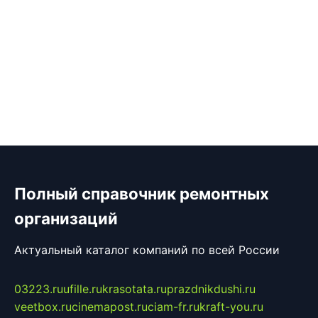
Полный справочник ремонтных
организаций
Актуальный каталог компаний по всей России
03223.ru
ufille.ru
krasotata.ru
prazdnikdushi.ru
veetbox.ru
cinemapost.ru
ciam-fr.ru
kraft-you.ru