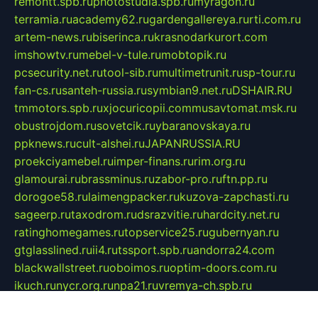
remontt.spb.ru
photostudia.spb.ru
myragon.ru
terramia.ru
academy62.ru
gardengallereya.ru
rti.com.ru
artem-news.ru
biserinca.ru
krasnodarkurort.com
imshowtv.ru
mebel-v-tule.ru
mobtopik.ru
pcsecurity.net.ru
tool-sib.ru
multimetrunit.ru
sp-tour.ru
fan-cs.ru
santeh-russia.ru
symbian9.net.ru
DSHAIR.RU
tmmotors.spb.ru
xjocuricopii.com
musavtomat.msk.ru
obustrojdom.ru
sovetcik.ru
ybaranovskaya.ru
ppknews.ru
cult-alshei.ru
JAPANRUSSIA.RU
proekciyamebel.ru
imper-finans.ru
rim.org.ru
glamourai.ru
brassminus.ru
zabor-pro.ru
ftn.pp.ru
dorogoe58.ru
laimengpacker.ru
kuzova-zapchasti.ru
sageerp.ru
taxodrom.ru
dsrazvitie.ru
hardcity.net.ru
ratinghomegames.ru
topservice25.ru
gubernyan.ru
gtglasslined.ru
ii4.ru
tssport.spb.ru
andorra24.com
blackwallstreet.ru
oboimos.ru
optim-doors.com.ru
ikuch.ru
nycr.org.ru
npa21.ru
vremya-ch.spb.ru
desert000.ru
ivtorgi.ru
ifiori.ru
catalog-statei.ru