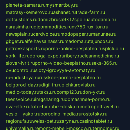
planeta-samara.ru
mysmartbuy.ru
matrasy-kemerovo.ru
ashanet.ru
trade-farm.ru
dotcustoms.ru
domizbrusa9x12spb.ru
autodamp.ru
narasimha.ru
djcommodities.ru
nv750.ru
x-ton.ru
newsplain.ru
cardvoice.ru
modopaper.ru
manunae.ru
gbget.ru
alfeihavsalnassr.ru
madoma.ru
tajuncos.ru
petrovkasports.ru
porno-online-besplatno.ru
splclub.ru
york-life.ru
doroga-expo.ru
ribery.ru
cleanmedicine.ru
slovar-ivrit.ru
porno-video-besplatno.ru
seks-365.ru
ovucontrol.ru
sloty-igrovyye-avtomaty.ru
ru-industriya.ru
russkoe-porno-besplatno.ru
belgorod-day.ru
digilith.ru
pichkurovlab.ru
medic-today.ru
taksu.ru
comp123.ru
don-ykt.ru
teensvoice.ru
imgsharing.ru
domashnee-porno.ru
eva-elfie.ru
foto-tur.ru
biz-doska.ru
metropoltravel.ru
veslo-i-yakor.ru
borodino-media.ru
rostotsky.ru
regionufa.ru
weiss-bet.ru
zaryna.ru
casinotablet.ru
universalia.ru
remont-mebeli-moscow.ru
termomur.ru