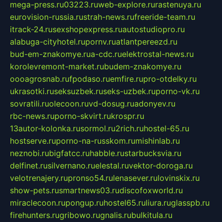
mega-press.ru
03223.ru
web-explore.ru
rastenuya.ru
eurovision-russia.ru
strah-news.ru
freeride-team.ru
itrack-24.ru
sexshopexpress.ru
autostudiopro.ru
alabuga-cityhotel.ru
pornv.ru
atlantpereezd.ru
bud-em-znakomye.ru
a-cdc.ru
elektrostal-news.ru
korolevremont-market.ru
budem-znakomye.ru
oooagrosnab.ru
fpodaso.ru
emfire.ru
pro-otdelky.ru
ukrasotki.ru
seksuzbek.ru
seks-uzbek.ru
porno-vk.ru
sovratili.ru
olecoon.ru
vd-dosug.ru
adonyev.ru
rbc-news.ru
porno-skvirt.ru
krospr.ru
13autor-kolonka.ru
sormol.ru
2rich.ru
hostel-65.ru
hostserve.ru
porno-na-russkom.ru
mishinlab.ru
neznobi.ru
bigfatcc.ru
habble.ru
starbucksvia.ru
delfinet.ru
silvernano.ru
elestal.ru
vektor-doroga.ru
velotrenajery.ru
pronso54.ru
lenasever.ru
lovinskix.ru
show-pets.ru
smartnews03.ru
discofoxworld.ru
miraclecoon.ru
pongup.ru
hostel65.ru
liura.ru
glasspb.ru
firehunters.ru
gribowo.ru
gnalis.ru
bulkitula.ru