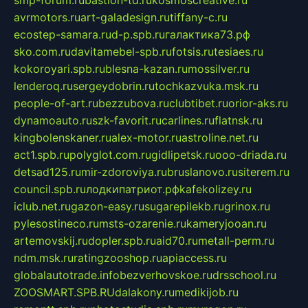
smp-forum.ru
bastion-td.ru
kosmoscreative.ru
avrmotors.ru
art-galadesign.ru
tiffany-c.ru
ecostep-samara.ru
d-p.spb.ru
галактика73.рф
sko.com.ru
davitamebel-spb.ru
fotsis.ru
tesiaes.ru
kokoroyari.spb.ru
blesna-kazan.ru
mossilver.ru
lenderoq.ru
sergeydobrin.ru
tochkazvuka.msk.ru
people-of-art.ru
bezzubova.ru
clubtibet.ru
orior-aks.ru
dynamoauto.ru
szk-favorit.ru
carlines.ru
flatnsk.ru
kingbolenskaner.ru
alex-motor.ru
astroline.net.ru
act1.spb.ru
polyglot.com.ru
gidlipetsk.ru
ooo-driada.ru
detsad125.ru
mir-zdoroviya.ru
bruslanovo.ru
siterem.ru
council.spb.ru
лодкипатриот.рф
kafekolizey.ru
iclub.net.ru
gazon-easy.ru
sugarepilekb.ru
grinox.ru
pylesostineco.ru
msts-ozarenie.ru
kameryjooan.ru
artemovskij.ru
dopler.spb.ru
aid70.ru
metall-perm.ru
ndm.msk.ru
ratingzooshop.ru
apiaccess.ru
globalautotrade.info
bezverhovskoe.ru
drsschool.ru
ZOOSMART.SPB.RU
dalakony.ru
medikijob.ru