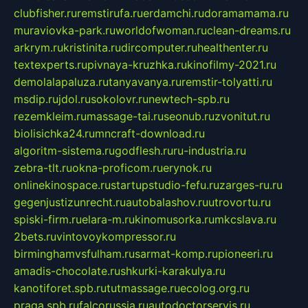
clubfisher.ru
remstirufa.ru
erdamchi.ru
doramamama.ru
muraviovka-park.ru
worldofwoman.ru
clean-dreams.ru
arkrym.ru
kristinita.ru
dircomputer.ru
healthenter.ru
textexperts.ru
pivnaya-kruzhka.ru
kinofilmy-2021.ru
demolalapaluza.ru
tanyavanya.ru
remstir-tolyatti.ru
msdip.ru
jdol.ru
sokolovr.ru
newtech-spb.ru
rezemkleim.ru
massage-tai.ru
seonub.ru
zvonitut.ru
biolisichka24.ru
mncraft-download.ru
algoritm-sistema.ru
godflesh.ru
ru-industria.ru
zebra-tlt.ru
okna-proficom.ru
erynok.ru
onlinekinospace.ru
startupstudio-fefu.ru
zarges-ru.ru
gegenjustizunrecht.ru
autobalashov.ru
utrovortu.ru
spiski-firm.ru
elara-m.ru
kinomusorka.ru
mkcslava.ru
2bets.ru
vintovoykompressor.ru
birminghamvsfulham.ru
sarmat-komp.ru
pioneeri.ru
amadis-chocolate.ru
shkurki-karakulya.ru
kanotiforet.spb.ru
tutmassage.ru
ecolog.org.ru
praga.spb.ru
falcorussia.ru
autodoctorservis.ru