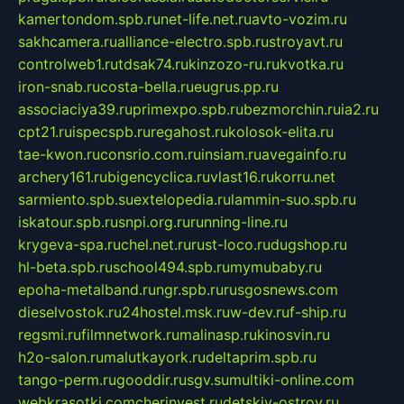
kamertondom.spb.ru
net-life.net.ru
avto-vozim.ru
sakhcamera.ru
alliance-electro.spb.ru
stroyavt.ru
controlweb1.ru
tdsak74.ru
kinzozo-ru.ru
kvotka.ru
iron-snab.ru
costa-bella.ru
eugrus.pp.ru
associaciya39.ru
primexpo.spb.ru
bezmorchin.ru
ia2.ru
cpt21.ru
ispecspb.ru
regahost.ru
kolosok-elita.ru
tae-kwon.ru
consrio.com.ru
insiam.ru
avegainfo.ru
archery161.ru
bigencyclica.ru
vlast16.ru
korru.net
sarmiento.spb.su
extelopedia.ru
lammin-suo.spb.ru
iskatour.spb.ru
snpi.org.ru
running-line.ru
krygeva-spa.ru
chel.net.ru
rust-loco.ru
dugshop.ru
hl-beta.spb.ru
school494.spb.ru
mymubaby.ru
epoha-metalband.ru
ngr.spb.ru
rusgosnews.com
dieselvostok.ru
24hostel.msk.ru
w-dev.ru
f-ship.ru
regsmi.ru
filmnetwork.ru
malinasp.ru
kinosvin.ru
h2o-salon.ru
malutkayork.ru
deltaprim.spb.ru
tango-perm.ru
gooddir.ru
sgv.su
multiki-online.com
webkrasotki.com
cherinvest.ru
detskiy-ostrov.ru