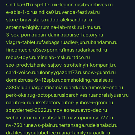
sindika-01.ru
sp-life.ru
x-legion.ru
sib-archives.ru
e-abis-1-c.ru
sindika01.ru
venda-festival.ru
store-brawlstars.ru
dooraleksandria.ru
antenna-highly.ru
mine-lab-msk.ru
1-mus.ru
3-sex-porn.ru
ban-damn.ru
purse-factory.ru
viagra-tablet.ru
fasbags.ru
adler-jun.ru
bandamn.ru
fincontech.ru
3sexporn.ru
1mus.ru
darksand.ru
rebus-toys.ru
minelab-msk.ru
rtdco.ru
seo-prodvizhenie-sajtov-stroitelnyh-kompanij.ru
card-voice.ru
rulonnyygazon177.ru
snow-guard.ru
domizbrusa-9x12spb.ru
demaholding.ru
aalse.ru
a380club.ru
argentinamia.ru
perkoka.ru
movie-one.ru
perk-oka.ru
g-octopus.ru
sibarchives.ru
andreislyusar.ru
naruto-x.ru
pursefactory.ru
tor-lyubov-i-grom.ru
spayderhed-2022.ru
movieone.ru
evro-dez.ru
webamator.ru
ma-absolut1.ru
avtopomosch27.ru
nv-750.ru
news-plain.ru
nertansaga.ru
delanalad.ru
dizfiles.ru
youtubefree.ru
aria-family.ru
roadli.ru