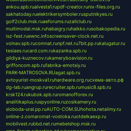
ankou.spb.ru
alvesta1.ru
pdf-creator.ru
nix-files.org.ru
sakhatoday.ru
elektrikersymboler.ru
sputnikyes.ru
golf2club.msk.ru
aeforums.ru
zallclub.ru
multimodal.msk.ru
habaigry.ru
haikko.ru
sobakopedia.ru
isz-fest.ru
ewnc.info
screensaver-clock.net.ru
volnav.spb.ru
comnat.ru
npf.net.ru
7bit.pp.ru
kalugatur.ru
tesiaes.ru
card.com.ru
kazanka.spb.ru
gildiya-kuznecov.ru
kameryboavision.ru
griffoncom.spb.ru
fabrika-emotsiy.ru
PARK-MATROSOVA.RU
agat.spb.ru
avtoyurist-moskva1.ru
hardware.org.ru
схема-авто.рф
dg-lab.ru
angrup.ru
recruiter.spb.ru
music8.spb.ru
krsk124.ru
kubok.spb.ru
romanofforex.ru
analitikaplus.ru
spyonline.ru
zosikamery.ru
sloboda-ural.pp.ru
AUTO-COM.SU
hohota.net
alimy.ru
online-z.com
aromat-vostoka.ru
otdelkaexp.ru
mobilvest.ru
bbd.net.ru
mebelshop.msk.ru