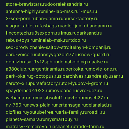
store-brawlstars.ru
dooraleksandria.ru
antenna-highly.ru
mine-lab-msk.ru
1-mus.ru
3-sex-porn.ru
ban-damn.ru
purse-factory.ru
viagra-tablet.ru
fasbags.ru
adler-jun.ru
bandamn.ru
fincontech.ru
3sexporn.ru
1mus.ru
darksand.ru
rebus-toys.ru
minelab-msk.ru
rtdco.ru
seo-prodvizhenie-sajtov-stroitelnyh-kompanij.ru
card-voice.ru
rulonnyygazon177.ru
snow-guard.ru
domizbrusa-9x12spb.ru
demaholding.ru
aalse.ru
a380club.ru
argentinamia.ru
perkoka.ru
movie-one.ru
perk-oka.ru
g-octopus.ru
sibarchives.ru
andreislyusar.ru
naruto-x.ru
pursefactory.ru
tor-lyubov-i-grom.ru
spayderhed-2022.ru
movieone.ru
evro-dez.ru
webamator.ru
ma-absolut1.ru
avtopomosch27.ru
nv-750.ru
news-plain.ru
nertansaga.ru
delanalad.ru
dizfiles.ru
youtubefree.ru
aria-family.ru
roadli.ru
planeta-samara.ru
mysmartbuy.ru
matrasy-kemerovo.ru
ashanet.ru
trade-farm.ru