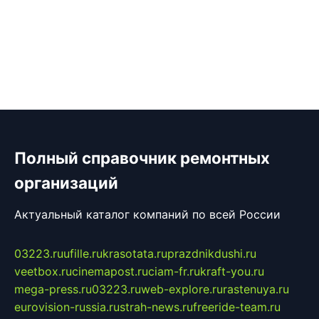
Полный справочник ремонтных
организаций
Актуальный каталог компаний по всей России
03223.ru
ufille.ru
krasotata.ru
prazdnikdushi.ru
veetbox.ru
cinemapost.ru
ciam-fr.ru
kraft-you.ru
mega-press.ru
03223.ru
web-explore.ru
rastenuya.ru
eurovision-russia.ru
strah-news.ru
freeride-team.ru