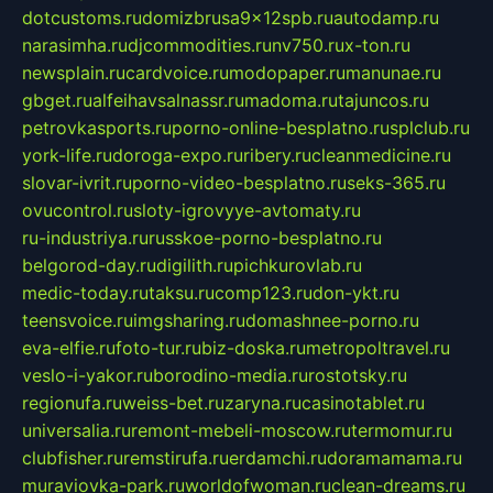
dotcustoms.ru
domizbrusa9x12spb.ru
autodamp.ru
narasimha.ru
djcommodities.ru
nv750.ru
x-ton.ru
newsplain.ru
cardvoice.ru
modopaper.ru
manunae.ru
gbget.ru
alfeihavsalnassr.ru
madoma.ru
tajuncos.ru
petrovkasports.ru
porno-online-besplatno.ru
splclub.ru
york-life.ru
doroga-expo.ru
ribery.ru
cleanmedicine.ru
slovar-ivrit.ru
porno-video-besplatno.ru
seks-365.ru
ovucontrol.ru
sloty-igrovyye-avtomaty.ru
ru-industriya.ru
russkoe-porno-besplatno.ru
belgorod-day.ru
digilith.ru
pichkurovlab.ru
medic-today.ru
taksu.ru
comp123.ru
don-ykt.ru
teensvoice.ru
imgsharing.ru
domashnee-porno.ru
eva-elfie.ru
foto-tur.ru
biz-doska.ru
metropoltravel.ru
veslo-i-yakor.ru
borodino-media.ru
rostotsky.ru
regionufa.ru
weiss-bet.ru
zaryna.ru
casinotablet.ru
universalia.ru
remont-mebeli-moscow.ru
termomur.ru
clubfisher.ru
remstirufa.ru
erdamchi.ru
doramamama.ru
muraviovka-park.ru
worldofwoman.ru
clean-dreams.ru