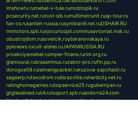
artem-news.ru
biserinca.ru
krasnodarkurort.com
imshowtv.ru
mebel-v-tule.ru
mobtopik.ru
pcsecurity.net.ru
tool-sib.ru
multimetrunit.ru
sp-tour.ru
fan-cs.ru
santeh-russia.ru
symbian9.net.ru
DSHAIR.RU
tmmotors.spb.ru
xjocuricopii.com
musavtomat.msk.ru
obustrojdom.ru
sovetcik.ru
ybaranovskaya.ru
ppknews.ru
cult-alshei.ru
JAPANRUSSIA.RU
proekciyamebel.ru
imper-finans.ru
rim.org.ru
glamourai.ru
brassminus.ru
zabor-pro.ru
ftn.pp.ru
dorogoe58.ru
laimengpacker.ru
kuzova-zapchasti.ru
sageerp.ru
taxodrom.ru
dsrazvitie.ru
hardcity.net.ru
ratinghomegames.ru
topservice25.ru
gubernyan.ru
gtglasslined.ru
ii4.ru
tssport.spb.ru
andorra24.com
blackwallstreet.ru
oboimos.ru
optim-doors.com.ru
ikuch.ru
nycr.org.ru
npa21.ru
vremya-ch.spb.ru
desert000.ru
ivtorgi.ru
ifiori.ru
catalog-statei.ru
dcv.org.ru
spetsmaster174.ru
ipkameryhiseeu.ru
dum26.ru
ruspol.spb.ru
fr-opendp.ru
kam-solnyshko.ru