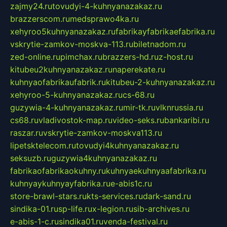
zajmy24.ru
tovudyi-4-kuhnyanazakaz.ru
brazzerscom.ru
medsprawo4ka.ru
xehyroo5kuhnyanazakaz.ru
fabrikayfabrikaefabrika.ru
vskrytie-zamkov-moskva-113.ru
biletnadom.ru
zed-online.ru
pimchax.ru
brazzers-hd.ru
z-host.ru
kitubeu2kuhnyanazakaz.ru
naperekate.ru
kuhnyaofabrikaufabrik.ru
kitubeu-2-kuhnyanazakaz.ru
xehyroo-5-kuhnyanazakaz.ru
cs-68.ru
guzywia-4-kuhnyanazakaz.ru
mir-tk.ru
vlknrussia.ru
cs68.ru
vladivostok-map.ru
video-seks.ru
bankaribi.ru
raszar.ru
vskrytie-zamkov-moskva113.ru
lipetsktelecom.ru
tovudyi4kuhnyanazakaz.ru
seksuzb.ru
guzywia4kuhnyanazakaz.ru
fabrikaofabrikaokuhny.ru
kuhnyaekuhnyaafabrika.ru
kuhnyaykuhnyayfabrika.ru
e-abis1c.ru
store-brawl-stars.ru
kts-services.ru
dark-sand.ru
sindika-01.ru
sp-life.ru
x-legion.ru
sib-archives.ru
e-abis-1-c.ru
sindika01.ru
venda-festival.ru