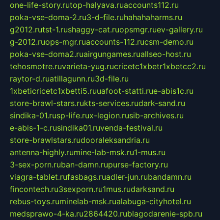
one-life-story.ru
top-halyava.ru
accounts112.ru
poka-vse-doma-2.ru
3-d-file.ru
hahahaharms.ru
g2012.ru
tst-1.ru
shaggy-cat.ru
opsmgr.ru
ev-gallery.ru
g-2012.ru
ops-mgr.ru
accounts-112.ru
csm-demo.ru
poka-vse-doma2.ru
airgungames.ru
allseo-host.ru
tehosmotre.ru
varieta-yug.ru
cricetc1xbetr1xbetcc2.ru
raytor-d.ru
atillagunn.ru
3d-file.ru
1xbeticricetc1xbetti5.ru
uafoot-statti.ru
e-abis1c.ru
store-brawl-stars.ru
kts-services.ru
dark-sand.ru
sindika-01.ru
sp-life.ru
x-legion.ru
sib-archives.ru
e-abis-1-c.ru
sindika01.ru
venda-festival.ru
store-brawlstars.ru
dooraleksandria.ru
antenna-highly.ru
mine-lab-msk.ru
1-mus.ru
3-sex-porn.ru
ban-damn.ru
purse-factory.ru
viagra-tablet.ru
fasbags.ru
adler-jun.ru
bandamn.ru
fincontech.ru
3sexporn.ru
1mus.ru
darksand.ru
rebus-toys.ru
minelab-msk.ru
alabuga-cityhotel.ru
medsprawo-4-ka.ru
2864420.ru
blagodarenie-spb.ru