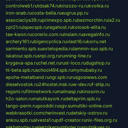
controlweb1.ru
tdsak74.ru
kinzozo-ru.ru
kvotka.ru
iron-snab.ru
costa-bella.ru
eugrus.pp.ru
associaciya39.ru
primexpo.spb.ru
bezmorchin.ru
ia2.ru
cpt21.ru
ispecspb.ru
regahost.ru
kolosok-elita.ru
tae-kwon.ru
consrio.com.ru
insiam.ru
avegainfo.ru
archery161.ru
bigencyclica.ru
vlast16.ru
korru.net
sarmiento.spb.su
extelopedia.ru
lammin-suo.spb.ru
iskatour.spb.ru
snpi.org.ru
running-line.ru
krygeva-spa.ru
chel.net.ru
rust-loco.ru
dugshop.ru
hl-beta.spb.ru
school494.spb.ru
mymubaby.ru
epoha-metalband.ru
ngr.spb.ru
rusgosnews.com
dieselvostok.ru
24hostel.msk.ru
w-dev.ru
f-ship.ru
regsmi.ru
filmnetwork.ru
malinasp.ru
kinosvin.ru
h2o-salon.ru
malutkayork.ru
deltaprim.spb.ru
tango-perm.ru
gooddir.ru
sgv.su
multiki-online.com
webkrasotki.com
cherinvest.ru
detskiy-ostrov.ru
ankou.spb.ru
alvesta1.ru
pdf-creator.ru
nix-files.org.ru
sakhatoday.ru
elektrikersymboler.ru
sputnikyes.ru