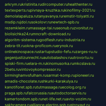
arkrym.ru
kristinita.ru
dircomputer.ru
healthenter.ru
textexperts.ru
pivnaya-kruzhka.ru
kinofilmy-2021.ru
demolalapaluza.ru
tanyavanya.ru
remstir-tolyatti.ru
msdip.ru
jdol.ru
sokolovr.ru
newtech-spb.ru
rezemkleim.ru
massage-tai.ru
seonub.ru
zvonitut.ru
biolisichka24.ru
mncraft-download.ru
algoritm-sistema.ru
godflesh.ru
ru-industria.ru
zebra-tlt.ru
okna-proficom.ru
erynok.ru
onlinekinospace.ru
startupstudio-fefu.ru
zarges-ru.ru
gegenjustizunrecht.ru
autobalashov.ru
utrovortu.ru
spiski-firm.ru
elara-m.ru
kinomusorka.ru
mkcslava.ru
2bets.ru
vintovoykompressor.ru
birminghamvsfulham.ru
sarmat-komp.ru
pioneeri.ru
amadis-chocolate.ru
shkurki-karakulya.ru
kanotiforet.spb.ru
tutmassage.ru
ecolog.org.ru
praga.spb.ru
falcorussia.ru
autodoctorservis.ru
kamertondom.spb.ru
net-life.net.ru
avto-vozim.ru
sakhcamera.ru
alliance-electro.spb.ru
stroyavt.ru