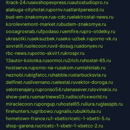
itrack-24.ru
sexshopexpress.ru
autostudiopro.ru
alabuga-cityhotel.ru
pornv.ru
atlantpereezd.ru
bud-em-znakomye.ru
a-cdc.ru
elektrostal-news.ru
korolevremont-market.ru
budem-znakomye.ru
oooagrosnab.ru
fpodaso.ru
emfire.ru
pro-otdelky.ru
ukrasotki.ru
seksuzbek.ru
seks-uzbek.ru
porno-vk.ru
sovratili.ru
olecoon.ru
vd-dosug.ru
adonyev.ru
rbc-news.ru
porno-skvirt.ru
krospr.ru
13autor-kolonka.ru
sormol.ru
2rich.ru
hostel-65.ru
hostserve.ru
porno-na-russkom.ru
mishinlab.ru
neznobi.ru
bigfatcc.ru
habble.ru
starbucksvia.ru
delfinet.ru
silvernano.ru
elestal.ru
vektor-doroga.ru
velotrenajery.ru
pronso54.ru
lenasever.ru
lovinskix.ru
show-pets.ru
smartnews03.ru
discofoxworld.ru
miraclecoon.ru
pongup.ru
hostel65.ru
liura.ru
glasspb.ru
firehunters.ru
gribowo.ru
gnalis.ru
bulkitula.ru
hometown-france.ru
1-xbeticricetc-1-xbetti-5.ru
shop-garena.ru
cricetc-1-xbetr-1-xbetcc-2.ru