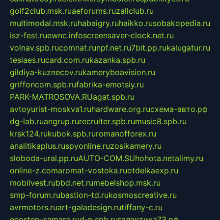
golf2club.msk.ru
aeforums.ru
zallclub.ru
multimodal.msk.ru
habaigry.ru
haikko.ru
sobakopedia.ru
isz-fest.ru
ewnc.info
screensaver-clock.net.ru
volnav.spb.ru
comnat.ru
npf.net.ru
7bit.pp.ru
kalugatur.ru
tesiaes.ru
card.com.ru
kazanka.spb.ru
gildiya-kuznecov.ru
kameryboavision.ru
griffoncom.spb.ru
fabrika-emotsiy.ru
PARK-MATROSOVA.RU
agat.spb.ru
avtoyurist-moskva1.ru
hardware.org.ru
схема-авто.рф
dg-lab.ru
angrup.ru
recruiter.spb.ru
music8.spb.ru
krsk124.ru
kubok.spb.ru
romanofforex.ru
analitikaplus.ru
spyonline.ru
zosikamery.ru
sloboda-ural.pp.ru
AUTO-COM.SU
hohota.net
alimy.ru
online-z.com
aromat-vostoka.ru
otdelkaexp.ru
mobilvest.ru
bbd.net.ru
mebelshop.msk.ru
smp-forum.ru
bastion-td.ru
kosmoscreative.ru
avrmotors.ru
art-galadesign.ru
tiffany-c.ru
ecostep-samara.ru
d-p.spb.ru
галактика73.рф