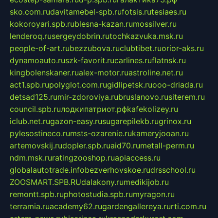
sko.com.ru
davitamebel-spb.ru
fotsis.ru
tesiaes.ru
kokoroyari.spb.ru
blesna-kazan.ru
mossilver.ru
lenderoq.ru
sergeydobrin.ru
tochkazvuka.msk.ru
people-of-art.ru
bezzubova.ru
clubtibet.ru
orior-aks.ru
dynamoauto.ru
szk-favorit.ru
carlines.ru
flatnsk.ru
kingbolenskaner.ru
alex-motor.ru
astroline.net.ru
act1.spb.ru
polyglot.com.ru
gidlipetsk.ru
ooo-driada.ru
detsad125.ru
mir-zdoroviya.ru
bruslanovo.ru
siterem.ru
council.spb.ru
лодкипатриот.рф
kafekolizey.ru
iclub.net.ru
gazon-easy.ru
sugarepilekb.ru
grinox.ru
pylesostineco.ru
msts-ozarenie.ru
kameryjooan.ru
artemovskij.ru
dopler.spb.ru
aid70.ru
metall-perm.ru
ndm.msk.ru
ratingzooshop.ru
apiaccess.ru
globalautotrade.info
bezverhovskoe.ru
drsschool.ru
ZOOSMART.SPB.RU
dalakony.ru
medikijob.ru
remontt.spb.ru
photostudia.spb.ru
myragon.ru
terramia.ru
academy62.ru
gardengallereya.ru
rti.com.ru