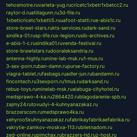
tehosmotre.ru
varieta-yug.ru
cricetc1xbetr1xbetcc2.ru
raytor-d.ru
atillagunn.ru
3d-file.ru
1xbeticricetc1xbetti5.ru
uafoot-statti.ru
e-abis1c.ru
store-brawl-stars.ru
kts-services.ru
dark-sand.ru
sindika-01.ru
sp-life.ru
x-legion.ru
sib-archives.ru
e-abis-1-c.ru
sindika01.ru
venda-festival.ru
store-brawlstars.ru
dooraleksandria.ru
antenna-highly.ru
mine-lab-msk.ru
1-mus.ru
3-sex-porn.ru
ban-damn.ru
purse-factory.ru
viagra-tablet.ru
fasbags.ru
adler-jun.ru
bandamn.ru
fincontech.ru
3sexporn.ru
1mus.ru
darksand.ru
rebus-toys.ru
minelab-msk.ru
alabuga-cityhotel.ru
medsprawo-4-ka.ru
2864420.ru
blagodarenie-spb.ru
zajmy24.ru
tovudyi-4-kuhnyanazakaz.ru
brazzerscom.ru
medsprawo4ka.ru
xehyroo5kuhnyanazakaz.ru
fabrikayfabrikaefabrika.ru
vskrytie-zamkov-moskva-113.ru
biletnadom.ru
zed-online.ru
pimchax.ru
brazzers-hd.ru
z-host.ru