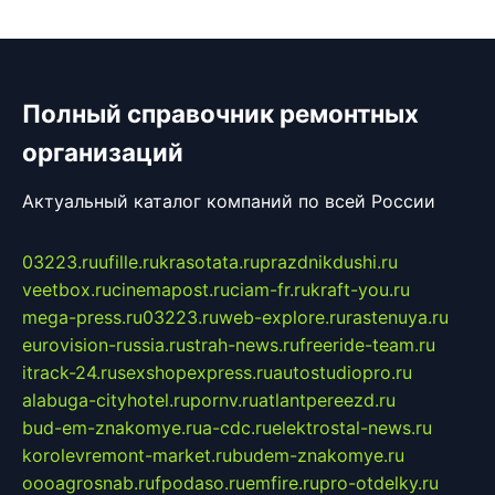
Полный справочник ремонтных
организаций
Актуальный каталог компаний по всей России
03223.ru
ufille.ru
krasotata.ru
prazdnikdushi.ru
veetbox.ru
cinemapost.ru
ciam-fr.ru
kraft-you.ru
mega-press.ru
03223.ru
web-explore.ru
rastenuya.ru
eurovision-russia.ru
strah-news.ru
freeride-team.ru
itrack-24.ru
sexshopexpress.ru
autostudiopro.ru
alabuga-cityhotel.ru
pornv.ru
atlantpereezd.ru
bud-em-znakomye.ru
a-cdc.ru
elektrostal-news.ru
korolevremont-market.ru
budem-znakomye.ru
oooagrosnab.ru
fpodaso.ru
emfire.ru
pro-otdelky.ru