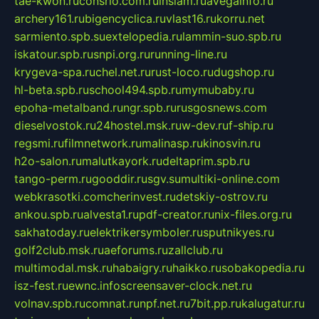
tae-kwon.ru
consrio.com.ru
insiam.ru
avegainfo.ru
archery161.ru
bigencyclica.ru
vlast16.ru
korru.net
sarmiento.spb.su
extelopedia.ru
lammin-suo.spb.ru
iskatour.spb.ru
snpi.org.ru
running-line.ru
krygeva-spa.ru
chel.net.ru
rust-loco.ru
dugshop.ru
hl-beta.spb.ru
school494.spb.ru
mymubaby.ru
epoha-metalband.ru
ngr.spb.ru
rusgosnews.com
dieselvostok.ru
24hostel.msk.ru
w-dev.ru
f-ship.ru
regsmi.ru
filmnetwork.ru
malinasp.ru
kinosvin.ru
h2o-salon.ru
malutkayork.ru
deltaprim.spb.ru
tango-perm.ru
gooddir.ru
sgv.su
multiki-online.com
webkrasotki.com
cherinvest.ru
detskiy-ostrov.ru
ankou.spb.ru
alvesta1.ru
pdf-creator.ru
nix-files.org.ru
sakhatoday.ru
elektrikersymboler.ru
sputnikyes.ru
golf2club.msk.ru
aeforums.ru
zallclub.ru
multimodal.msk.ru
habaigry.ru
haikko.ru
sobakopedia.ru
isz-fest.ru
ewnc.info
screensaver-clock.net.ru
volnav.spb.ru
comnat.ru
npf.net.ru
7bit.pp.ru
kalugatur.ru