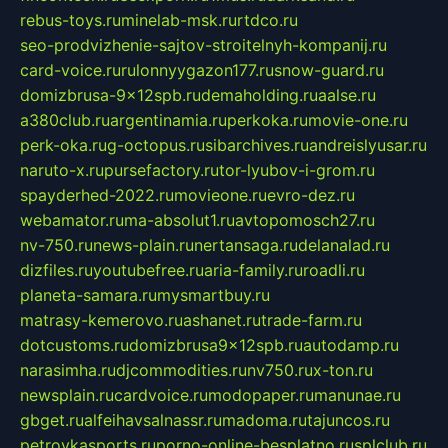
rebus-toys.ru
minelab-msk.ru
rtdco.ru
seo-prodvizhenie-sajtov-stroitelnyh-kompanij.ru
card-voice.ru
rulonnyygazon177.ru
snow-guard.ru
domizbrusa-9x12spb.ru
demaholding.ru
aalse.ru
a380club.ru
argentinamia.ru
perkoka.ru
movie-one.ru
perk-oka.ru
g-octopus.ru
sibarchives.ru
andreislyusar.ru
naruto-x.ru
pursefactory.ru
tor-lyubov-i-grom.ru
spayderhed-2022.ru
movieone.ru
evro-dez.ru
webamator.ru
ma-absolut1.ru
avtopomosch27.ru
nv-750.ru
news-plain.ru
nertansaga.ru
delanalad.ru
dizfiles.ru
youtubefree.ru
aria-family.ru
roadli.ru
planeta-samara.ru
mysmartbuy.ru
matrasy-kemerovo.ru
ashanet.ru
trade-farm.ru
dotcustoms.ru
domizbrusa9x12spb.ru
autodamp.ru
narasimha.ru
djcommodities.ru
nv750.ru
x-ton.ru
newsplain.ru
cardvoice.ru
modopaper.ru
manunae.ru
gbget.ru
alfeihavsalnassr.ru
madoma.ru
tajuncos.ru
petrovkasports.ru
porno-online-besplatno.ru
splclub.ru