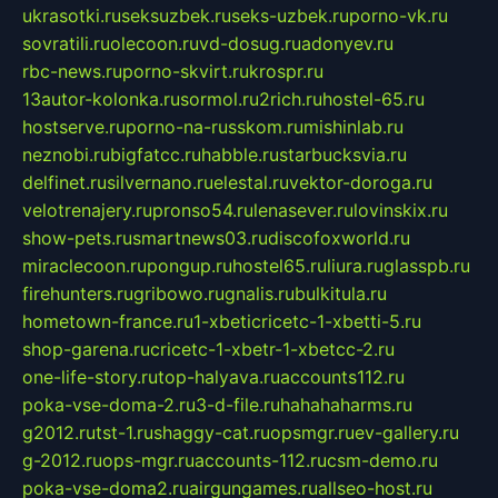
ukrasotki.ru
seksuzbek.ru
seks-uzbek.ru
porno-vk.ru
sovratili.ru
olecoon.ru
vd-dosug.ru
adonyev.ru
rbc-news.ru
porno-skvirt.ru
krospr.ru
13autor-kolonka.ru
sormol.ru
2rich.ru
hostel-65.ru
hostserve.ru
porno-na-russkom.ru
mishinlab.ru
neznobi.ru
bigfatcc.ru
habble.ru
starbucksvia.ru
delfinet.ru
silvernano.ru
elestal.ru
vektor-doroga.ru
velotrenajery.ru
pronso54.ru
lenasever.ru
lovinskix.ru
show-pets.ru
smartnews03.ru
discofoxworld.ru
miraclecoon.ru
pongup.ru
hostel65.ru
liura.ru
glasspb.ru
firehunters.ru
gribowo.ru
gnalis.ru
bulkitula.ru
hometown-france.ru
1-xbeticricetc-1-xbetti-5.ru
shop-garena.ru
cricetc-1-xbetr-1-xbetcc-2.ru
one-life-story.ru
top-halyava.ru
accounts112.ru
poka-vse-doma-2.ru
3-d-file.ru
hahahaharms.ru
g2012.ru
tst-1.ru
shaggy-cat.ru
opsmgr.ru
ev-gallery.ru
g-2012.ru
ops-mgr.ru
accounts-112.ru
csm-demo.ru
poka-vse-doma2.ru
airgungames.ru
allseo-host.ru