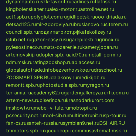
dynamoauto.ru
szk-favorit.ru
carlines.ru
flatnsk.ru
kingbolenskaner.ru
alex-motor.ru
astroline.net.ru
act1.spb.ru
polyglot.com.ru
gidlipetsk.ru
ooo-driada.ru
detsad125.ru
mir-zdoroviya.ru
bruslanovo.ru
siterem.ru
council.spb.ru
лодкипатриот.рф
kafekolizey.ru
iclub.net.ru
gazon-easy.ru
sugarepilekb.ru
grinox.ru
pylesostineco.ru
msts-ozarenie.ru
kameryjooan.ru
artemovskij.ru
dopler.spb.ru
aid70.ru
metall-perm.ru
ndm.msk.ru
ratingzooshop.ru
apiaccess.ru
globalautotrade.info
bezverhovskoe.ru
drsschool.ru
ZOOSMART.SPB.RU
dalakony.ru
medikijob.ru
remontt.spb.ru
photostudia.spb.ru
myragon.ru
terramia.ru
academy62.ru
gardengallereya.ru
rti.com.ru
artem-news.ru
biserinca.ru
krasnodarkurort.com
imshowtv.ru
mebel-v-tule.ru
mobtopik.ru
pcsecurity.net.ru
tool-sib.ru
multimetrunit.ru
sp-tour.ru
fan-cs.ru
santeh-russia.ru
symbian9.net.ru
DSHAIR.RU
tmmotors.spb.ru
xjocuricopii.com
musavtomat.msk.ru