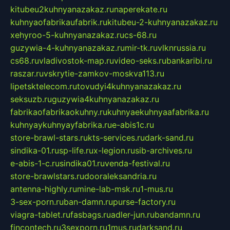
kitubeu2kuhnyanazakaz.ru
naperekate.ru
kuhnyaofabrikaufabrik.ru
kitubeu-2-kuhnyanazakaz.ru
xehyroo-5-kuhnyanazakaz.ru
cs-68.ru
guzywia-4-kuhnyanazakaz.ru
mir-tk.ru
vlknrussia.ru
cs68.ru
vladivostok-map.ru
video-seks.ru
bankaribi.ru
raszar.ru
vskrytie-zamkov-moskva113.ru
lipetsktelecom.ru
tovudyi4kuhnyanazakaz.ru
seksuzb.ru
guzywia4kuhnyanazakaz.ru
fabrikaofabrikaokuhny.ru
kuhnyaekuhnyaafabrika.ru
kuhnyaykuhnyayfabrika.ru
e-abis1c.ru
store-brawl-stars.ru
kts-services.ru
dark-sand.ru
sindika-01.ru
sp-life.ru
x-legion.ru
sib-archives.ru
e-abis-1-c.ru
sindika01.ru
venda-festival.ru
store-brawlstars.ru
dooraleksandria.ru
antenna-highly.ru
mine-lab-msk.ru
1-mus.ru
3-sex-porn.ru
ban-damn.ru
purse-factory.ru
viagra-tablet.ru
fasbags.ru
adler-jun.ru
bandamn.ru
fincontech.ru
3sexporn.ru
1mus.ru
darksand.ru