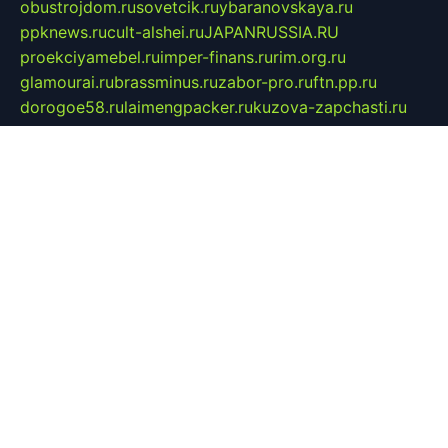
obustrojdom.ru
sovetcik.ru
ybaranovskaya.ru
ppknews.ru
cult-alshei.ru
JAPANRUSSIA.RU
proekciyamebel.ru
imper-finans.ru
rim.org.ru
glamourai.ru
brassminus.ru
zabor-pro.ru
ftn.pp.ru
dorogoe58.ru
laimengpacker.ru
kuzova-zapchasti.ru
sageerp.ru
taxodrom.ru
dsrazvitie.ru
hardcity.net.ru
ratinghomegames.ru
topservice25.ru
gubernyan.ru
gtglasslined.ru
ii4.ru
tssport.spb.ru
andorra24.com
blackwallstreet.ru
oboimos.ru
optim-doors.com.ru
ikuch.ru
nycr.org.ru
npa21.ru
vremya-ch.spb.ru
desert000.ru
ivtorgi.ru
ifiori.ru
catalog-statei.ru
dcv.org.ru
spetsmaster174.ru
ipkameryhiseeu.ru
dum26.ru
ruspol.spb.ru
fr-opendp.ru
kam-solnyshko.ru
cheyenne-arapaho.ru
sevzapmetal.spb.ru
ted-lapidus.spb.ru
parasite-eliminator.ru
sigma-complete.ru
modernworld.ru
dama-moda.ru
eholot-group.ru
sk-nvkz.ru
DRONGOLD.RU
democratia2.ru
i-farmer.ru
mass-sport.org