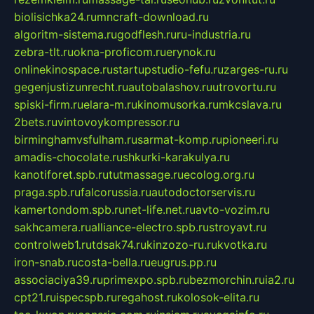
biolisichka24.ru
mncraft-download.ru
algoritm-sistema.ru
godflesh.ru
ru-industria.ru
zebra-tlt.ru
okna-proficom.ru
erynok.ru
onlinekinospace.ru
startupstudio-fefu.ru
zarges-ru.ru
gegenjustizunrecht.ru
autobalashov.ru
utrovortu.ru
spiski-firm.ru
elara-m.ru
kinomusorka.ru
mkcslava.ru
2bets.ru
vintovoykompressor.ru
birminghamvsfulham.ru
sarmat-komp.ru
pioneeri.ru
amadis-chocolate.ru
shkurki-karakulya.ru
kanotiforet.spb.ru
tutmassage.ru
ecolog.org.ru
praga.spb.ru
falcorussia.ru
autodoctorservis.ru
kamertondom.spb.ru
net-life.net.ru
avto-vozim.ru
sakhcamera.ru
alliance-electro.spb.ru
stroyavt.ru
controlweb1.ru
tdsak74.ru
kinzozo-ru.ru
kvotka.ru
iron-snab.ru
costa-bella.ru
eugrus.pp.ru
associaciya39.ru
primexpo.spb.ru
bezmorchin.ru
ia2.ru
cpt21.ru
ispecspb.ru
regahost.ru
kolosok-elita.ru