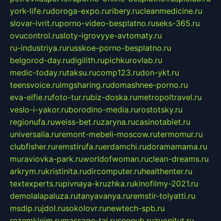
york-life.ru
doroga-expo.ru
ribery.ru
cleanmedicine.ru
slovar-ivrit.ru
porno-video-besplatno.ru
seks-365.ru
ovucontrol.ru
sloty-igrovyye-avtomaty.ru
ru-industriya.ru
russkoe-porno-besplatno.ru
belgorod-day.ru
digilith.ru
pichkurovlab.ru
medic-today.ru
taksu.ru
comp123.ru
don-ykt.ru
teensvoice.ru
imgsharing.ru
domashnee-porno.ru
eva-elfie.ru
foto-tur.ru
biz-doska.ru
metropoltravel.ru
veslo-i-yakor.ru
borodino-media.ru
rostotsky.ru
regionufa.ru
weiss-bet.ru
zaryna.ru
casinotablet.ru
universalia.ru
remont-mebeli-moscow.ru
termomur.ru
clubfisher.ru
remstirufa.ru
erdamchi.ru
doramamama.ru
muraviovka-park.ru
worldofwoman.ru
clean-dreams.ru
arkrym.ru
kristinita.ru
dircomputer.ru
healthenter.ru
textexperts.ru
pivnaya-kruzhka.ru
kinofilmy-2021.ru
demolalapaluza.ru
tanyavanya.ru
remstir-tolyatti.ru
msdip.ru
jdol.ru
sokolovr.ru
newtech-spb.ru
rezemkleim.ru
massage-tai.ru
seonub.ru
zvonitut.ru