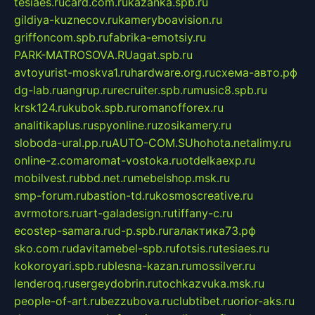
tesiaes.ru
card.com.ru
kazanka.spb.ru
gildiya-kuznecov.ru
kameryboavision.ru
griffoncom.spb.ru
fabrika-emotsiy.ru
PARK-MATROSOVA.RU
agat.spb.ru
avtoyurist-moskva1.ru
hardware.org.ru
схема-авто.рф
dg-lab.ru
angrup.ru
recruiter.spb.ru
music8.spb.ru
krsk124.ru
kubok.spb.ru
romanofforex.ru
analitikaplus.ru
spyonline.ru
zosikamery.ru
sloboda-ural.pp.ru
AUTO-COM.SU
hohota.net
alimy.ru
online-z.com
aromat-vostoka.ru
otdelkaexp.ru
mobilvest.ru
bbd.net.ru
mebelshop.msk.ru
smp-forum.ru
bastion-td.ru
kosmoscreative.ru
avrmotors.ru
art-galadesign.ru
tiffany-c.ru
ecostep-samara.ru
d-p.spb.ru
галактика73.рф
sko.com.ru
davitamebel-spb.ru
fotsis.ru
tesiaes.ru
kokoroyari.spb.ru
blesna-kazan.ru
mossilver.ru
lenderoq.ru
sergeydobrin.ru
tochkazvuka.msk.ru
people-of-art.ru
bezzubova.ru
clubtibet.ru
orior-aks.ru