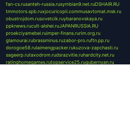
fan-cs.ru
santeh-russia.ru
symbian9.net.ru
DSHAIR.RU
tmmotors.spb.ru
xjocuricopii.com
musavtomat.msk.ru
obustrojdom.ru
sovetcik.ru
ybaranovskaya.ru
ppknews.ru
cult-alshei.ru
JAPANRUSSIA.RU
proekciyamebel.ru
imper-finans.ru
rim.org.ru
glamourai.ru
brassminus.ru
zabor-pro.ru
ftn.pp.ru
dorogoe58.ru
laimengpacker.ru
kuzova-zapchasti.ru
sageerp.ru
taxodrom.ru
dsrazvitie.ru
hardcity.net.ru
ratinghomegames.ru
topservice25.ru
gubernyan.ru
gtglasslined.ru
ii4.ru
tssport.spb.ru
andorra24.com
blackwallstreet.ru
oboimos.ru
optim-doors.com.ru
ikuch.ru
nycr.org.ru
npa21.ru
vremya-ch.spb.ru
desert000.ru
ivtorgi.ru
ifiori.ru
catalog-statei.ru
dcv.org.ru
spetsmaster174.ru
ipkameryhiseeu.ru
dum26.ru
ruspol.spb.ru
fr-opendp.ru
kam-solnyshko.ru
cheyenne-arapaho.ru
sevzapmetal.spb.ru
ted-lapidus.spb.ru
parasite-eliminator.ru
sigma-complete.ru
modernworld.ru
dama-moda.ru