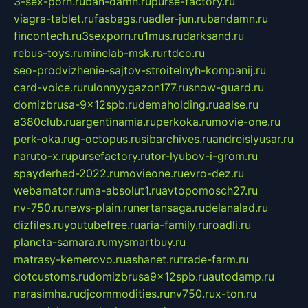
3-sex-porn.ru
ban-damn.ru
purse-factory.ru
viagra-tablet.ru
fasbags.ru
adler-jun.ru
bandamn.ru
fincontech.ru
3sexporn.ru
1mus.ru
darksand.ru
rebus-toys.ru
minelab-msk.ru
rtdco.ru
seo-prodvizhenie-sajtov-stroitelnyh-kompanij.ru
card-voice.ru
rulonnyygazon177.ru
snow-guard.ru
domizbrusa-9x12spb.ru
demaholding.ru
aalse.ru
a380club.ru
argentinamia.ru
perkoka.ru
movie-one.ru
perk-oka.ru
g-octopus.ru
sibarchives.ru
andreislyusar.ru
naruto-x.ru
pursefactory.ru
tor-lyubov-i-grom.ru
spayderhed-2022.ru
movieone.ru
evro-dez.ru
webamator.ru
ma-absolut1.ru
avtopomosch27.ru
nv-750.ru
news-plain.ru
nertansaga.ru
delanalad.ru
dizfiles.ru
youtubefree.ru
aria-family.ru
roadli.ru
planeta-samara.ru
mysmartbuy.ru
matrasy-kemerovo.ru
ashanet.ru
trade-farm.ru
dotcustoms.ru
domizbrusa9x12spb.ru
autodamp.ru
narasimha.ru
djcommodities.ru
nv750.ru
x-ton.ru