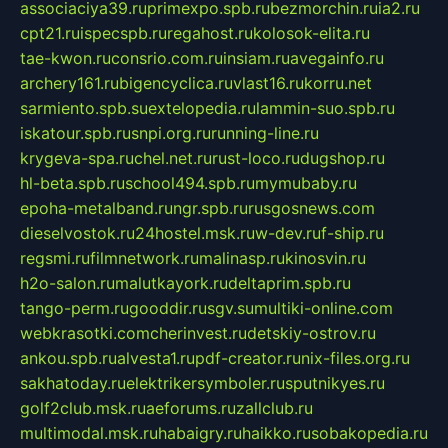
associaciya39.ru
primexpo.spb.ru
bezmorchin.ru
ia2.ru
cpt21.ru
ispecspb.ru
regahost.ru
kolosok-elita.ru
tae-kwon.ru
consrio.com.ru
insiam.ru
avegainfo.ru
archery161.ru
bigencyclica.ru
vlast16.ru
korru.net
sarmiento.spb.su
extelopedia.ru
lammin-suo.spb.ru
iskatour.spb.ru
snpi.org.ru
running-line.ru
krygeva-spa.ru
chel.net.ru
rust-loco.ru
dugshop.ru
hl-beta.spb.ru
school494.spb.ru
mymubaby.ru
epoha-metalband.ru
ngr.spb.ru
rusgosnews.com
dieselvostok.ru
24hostel.msk.ru
w-dev.ru
f-ship.ru
regsmi.ru
filmnetwork.ru
malinasp.ru
kinosvin.ru
h2o-salon.ru
malutkayork.ru
deltaprim.spb.ru
tango-perm.ru
gooddir.ru
sgv.su
multiki-online.com
webkrasotki.com
cherinvest.ru
detskiy-ostrov.ru
ankou.spb.ru
alvesta1.ru
pdf-creator.ru
nix-files.org.ru
sakhatoday.ru
elektrikersymboler.ru
sputnikyes.ru
golf2club.msk.ru
aeforums.ru
zallclub.ru
multimodal.msk.ru
habaigry.ru
haikko.ru
sobakopedia.ru