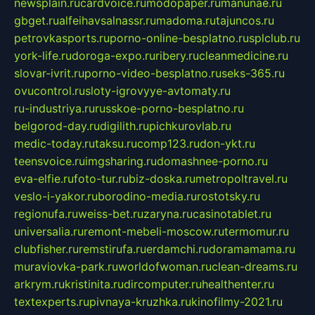
newsplain.ru
cardvoice.ru
modopaper.ru
manunae.ru
gbget.ru
alfeihavsalnassr.ru
madoma.ru
tajuncos.ru
petrovkasports.ru
porno-online-besplatno.ru
splclub.ru
york-life.ru
doroga-expo.ru
ribery.ru
cleanmedicine.ru
slovar-ivrit.ru
porno-video-besplatno.ru
seks-365.ru
ovucontrol.ru
sloty-igrovyye-avtomaty.ru
ru-industriya.ru
russkoe-porno-besplatno.ru
belgorod-day.ru
digilith.ru
pichkurovlab.ru
medic-today.ru
taksu.ru
comp123.ru
don-ykt.ru
teensvoice.ru
imgsharing.ru
domashnee-porno.ru
eva-elfie.ru
foto-tur.ru
biz-doska.ru
metropoltravel.ru
veslo-i-yakor.ru
borodino-media.ru
rostotsky.ru
regionufa.ru
weiss-bet.ru
zaryna.ru
casinotablet.ru
universalia.ru
remont-mebeli-moscow.ru
termomur.ru
clubfisher.ru
remstirufa.ru
erdamchi.ru
doramamama.ru
muraviovka-park.ru
worldofwoman.ru
clean-dreams.ru
arkrym.ru
kristinita.ru
dircomputer.ru
healthenter.ru
textexperts.ru
pivnaya-kruzhka.ru
kinofilmy-2021.ru