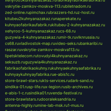
xehyroo5kuhnyanazakaz.ru
fabrikayfabrikaefabrika.ru
vskrytie-zamkov-moskva-113.ru
biletnadom.ru
zed-online.ru
pimchax.ru
brazzers-hd.ru
z-host.ru
kitubeu2kuhnyanazakaz.ru
naperekate.ru
kuhnyaofabrikaufabrik.ru
kitubeu-2-kuhnyanazakaz.ru
xehyroo-5-kuhnyanazakaz.ru
cs-68.ru
guzywia-4-kuhnyanazakaz.ru
mir-tk.ru
vlknrussia.ru
cs68.ru
vladivostok-map.ru
video-seks.ru
bankaribi.ru
raszar.ru
vskrytie-zamkov-moskva113.ru
lipetsktelecom.ru
tovudyi4kuhnyanazakaz.ru
seksuzb.ru
guzywia4kuhnyanazakaz.ru
fabrikaofabrikaokuhny.ru
kuhnyaekuhnyaafabrika.ru
kuhnyaykuhnyayfabrika.ru
e-abis1c.ru
store-brawl-stars.ru
kts-services.ru
dark-sand.ru
sindika-01.ru
sp-life.ru
x-legion.ru
sib-archives.ru
e-abis-1-c.ru
sindika01.ru
venda-festival.ru
store-brawlstars.ru
dooraleksandria.ru
antenna-highly.ru
mine-lab-msk.ru
1-mus.ru