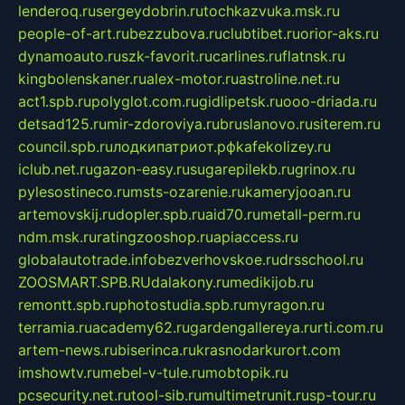
lenderoq.ru
sergeydobrin.ru
tochkazvuka.msk.ru
people-of-art.ru
bezzubova.ru
clubtibet.ru
orior-aks.ru
dynamoauto.ru
szk-favorit.ru
carlines.ru
flatnsk.ru
kingbolenskaner.ru
alex-motor.ru
astroline.net.ru
act1.spb.ru
polyglot.com.ru
gidlipetsk.ru
ooo-driada.ru
detsad125.ru
mir-zdoroviya.ru
bruslanovo.ru
siterem.ru
council.spb.ru
лодкипатриот.рф
kafekolizey.ru
iclub.net.ru
gazon-easy.ru
sugarepilekb.ru
grinox.ru
pylesostineco.ru
msts-ozarenie.ru
kameryjooan.ru
artemovskij.ru
dopler.spb.ru
aid70.ru
metall-perm.ru
ndm.msk.ru
ratingzooshop.ru
apiaccess.ru
globalautotrade.info
bezverhovskoe.ru
drsschool.ru
ZOOSMART.SPB.RU
dalakony.ru
medikijob.ru
remontt.spb.ru
photostudia.spb.ru
myragon.ru
terramia.ru
academy62.ru
gardengallereya.ru
rti.com.ru
artem-news.ru
biserinca.ru
krasnodarkurort.com
imshowtv.ru
mebel-v-tule.ru
mobtopik.ru
pcsecurity.net.ru
tool-sib.ru
multimetrunit.ru
sp-tour.ru