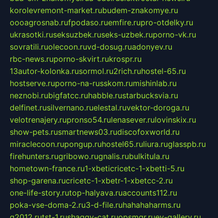
korolevremont-market.ru
budem-znakomye.ru
oooagrosnab.ru
fpodaso.ru
emfire.ru
pro-otdelky.ru
ukrasotki.ru
seksuzbek.ru
seks-uzbek.ru
porno-vk.ru
sovratili.ru
olecoon.ru
vd-dosug.ru
adonyev.ru
rbc-news.ru
porno-skvirt.ru
krospr.ru
13autor-kolonka.ru
sormol.ru
2rich.ru
hostel-65.ru
hostserve.ru
porno-na-russkom.ru
mishinlab.ru
neznobi.ru
bigfatcc.ru
habble.ru
starbucksvia.ru
delfinet.ru
silvernano.ru
elestal.ru
vektor-doroga.ru
velotrenajery.ru
pronso54.ru
lenasever.ru
lovinskix.ru
show-pets.ru
smartnews03.ru
discofoxworld.ru
miraclecoon.ru
pongup.ru
hostel65.ru
liura.ru
glasspb.ru
firehunters.ru
gribowo.ru
gnalis.ru
bulkitula.ru
hometown-france.ru
1-xbeticricetc-1-xbetti-5.ru
shop-garena.ru
cricetc-1-xbetr-1-xbetcc-2.ru
one-life-story.ru
top-halyava.ru
accounts112.ru
poka-vse-doma-2.ru
3-d-file.ru
hahahaharms.ru
g2012.ru
tst-1.ru
shaggy-cat.ru
opsmgr.ru
ev-gallery.ru