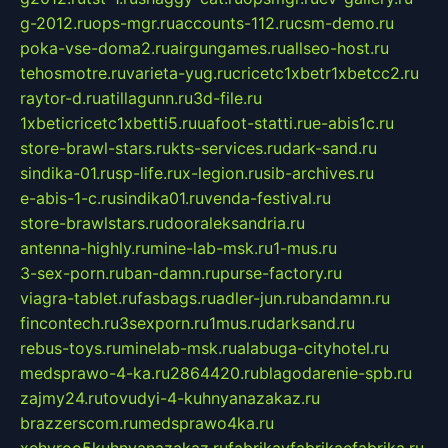
g-2012.ru
ops-mgr.ru
accounts-112.ru
csm-demo.ru
poka-vse-doma2.ru
airgungames.ru
allseo-host.ru
tehosmotre.ru
varieta-yug.ru
cricetc1xbetr1xbetcc2.ru
raytor-d.ru
atillagunn.ru
3d-file.ru
1xbeticricetc1xbetti5.ru
uafoot-statti.ru
e-abis1c.ru
store-brawl-stars.ru
kts-services.ru
dark-sand.ru
sindika-01.ru
sp-life.ru
x-legion.ru
sib-archives.ru
e-abis-1-c.ru
sindika01.ru
venda-festival.ru
store-brawlstars.ru
dooraleksandria.ru
antenna-highly.ru
mine-lab-msk.ru
1-mus.ru
3-sex-porn.ru
ban-damn.ru
purse-factory.ru
viagra-tablet.ru
fasbags.ru
adler-jun.ru
bandamn.ru
fincontech.ru
3sexporn.ru
1mus.ru
darksand.ru
rebus-toys.ru
minelab-msk.ru
alabuga-cityhotel.ru
medsprawo-4-ka.ru
2864420.ru
blagodarenie-spb.ru
zajmy24.ru
tovudyi-4-kuhnyanazakaz.ru
brazzerscom.ru
medsprawo4ka.ru