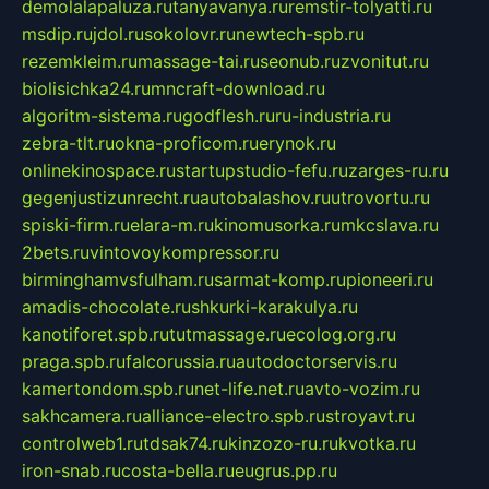
demolalapaluza.ru
tanyavanya.ru
remstir-tolyatti.ru
msdip.ru
jdol.ru
sokolovr.ru
newtech-spb.ru
rezemkleim.ru
massage-tai.ru
seonub.ru
zvonitut.ru
biolisichka24.ru
mncraft-download.ru
algoritm-sistema.ru
godflesh.ru
ru-industria.ru
zebra-tlt.ru
okna-proficom.ru
erynok.ru
onlinekinospace.ru
startupstudio-fefu.ru
zarges-ru.ru
gegenjustizunrecht.ru
autobalashov.ru
utrovortu.ru
spiski-firm.ru
elara-m.ru
kinomusorka.ru
mkcslava.ru
2bets.ru
vintovoykompressor.ru
birminghamvsfulham.ru
sarmat-komp.ru
pioneeri.ru
amadis-chocolate.ru
shkurki-karakulya.ru
kanotiforet.spb.ru
tutmassage.ru
ecolog.org.ru
praga.spb.ru
falcorussia.ru
autodoctorservis.ru
kamertondom.spb.ru
net-life.net.ru
avto-vozim.ru
sakhcamera.ru
alliance-electro.spb.ru
stroyavt.ru
controlweb1.ru
tdsak74.ru
kinzozo-ru.ru
kvotka.ru
iron-snab.ru
costa-bella.ru
eugrus.pp.ru