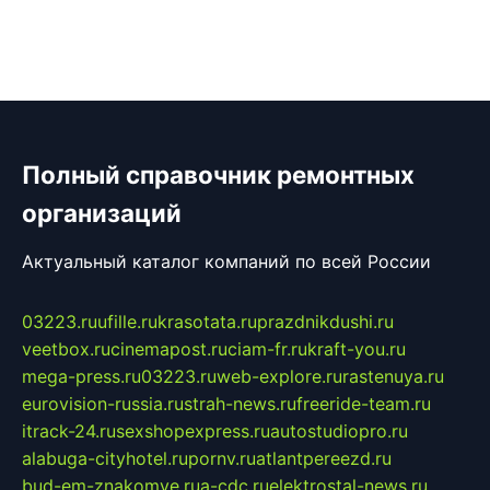
Полный справочник ремонтных
организаций
Актуальный каталог компаний по всей России
03223.ru
ufille.ru
krasotata.ru
prazdnikdushi.ru
veetbox.ru
cinemapost.ru
ciam-fr.ru
kraft-you.ru
mega-press.ru
03223.ru
web-explore.ru
rastenuya.ru
eurovision-russia.ru
strah-news.ru
freeride-team.ru
itrack-24.ru
sexshopexpress.ru
autostudiopro.ru
alabuga-cityhotel.ru
pornv.ru
atlantpereezd.ru
bud-em-znakomye.ru
a-cdc.ru
elektrostal-news.ru