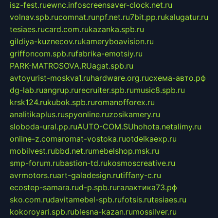
isz-fest.ru
ewnc.info
screensaver-clock.net.ru
volnav.spb.ru
comnat.ru
npf.net.ru
7bit.pp.ru
kalugatur.ru
tesiaes.ru
card.com.ru
kazanka.spb.ru
gildiya-kuznecov.ru
kameryboavision.ru
griffoncom.spb.ru
fabrika-emotsiy.ru
PARK-MATROSOVA.RU
agat.spb.ru
avtoyurist-moskva1.ru
hardware.org.ru
схема-авто.рф
dg-lab.ru
angrup.ru
recruiter.spb.ru
music8.spb.ru
krsk124.ru
kubok.spb.ru
romanofforex.ru
analitikaplus.ru
spyonline.ru
zosikamery.ru
sloboda-ural.pp.ru
AUTO-COM.SU
hohota.net
alimy.ru
online-z.com
aromat-vostoka.ru
otdelkaexp.ru
mobilvest.ru
bbd.net.ru
mebelshop.msk.ru
smp-forum.ru
bastion-td.ru
kosmoscreative.ru
avrmotors.ru
art-galadesign.ru
tiffany-c.ru
ecostep-samara.ru
d-p.spb.ru
галактика73.рф
sko.com.ru
davitamebel-spb.ru
fotsis.ru
tesiaes.ru
kokoroyari.spb.ru
blesna-kazan.ru
mossilver.ru