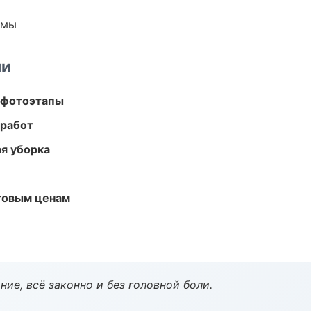
емы
ми
 фотоэтапы
 работ
ая уборка
птовым ценам
ие, всё законно и без головной боли.