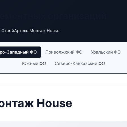
ремонтных организаций
 СтройАртель Монтаж House
ро-Западный ФО
Приволжский ФО
Уральский ФО
Южный ФО
Северо-Кавказский ФО
онтаж House