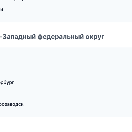
ки
о-Западный федеральный округ
ербург
розаводск