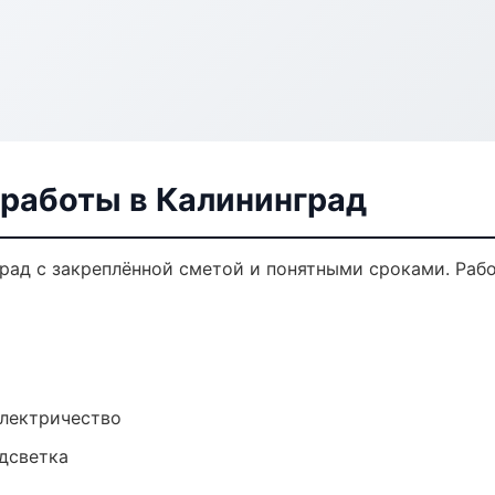
 работы в Калининград
град с закреплённой сметой и понятными сроками. Раб
электричество
одсветка