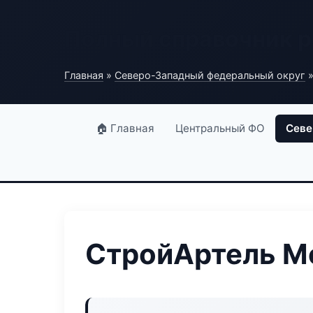
Полный справочник 
Главная
»
Северо-Западный федеральный округ
»
🏠 Главная
Центральный ФО
Севе
СтройАртель М