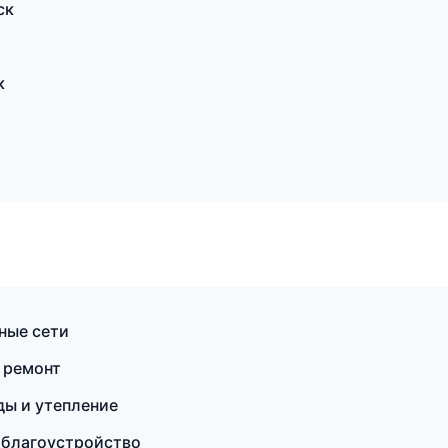
ск
к
ные сети
 ремонт
ы и утепление
 благоустройство