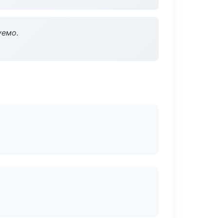
уемо.