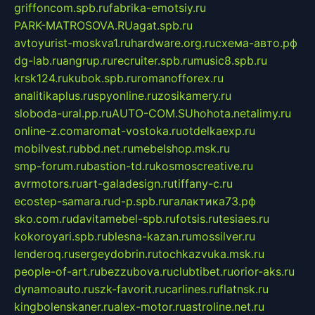
griffoncom.spb.ru
fabrika-emotsiy.ru
PARK-MATROSOVA.RU
agat.spb.ru
avtoyurist-moskva1.ru
hardware.org.ru
схема-авто.рф
dg-lab.ru
angrup.ru
recruiter.spb.ru
music8.spb.ru
krsk124.ru
kubok.spb.ru
romanofforex.ru
analitikaplus.ru
spyonline.ru
zosikamery.ru
sloboda-ural.pp.ru
AUTO-COM.SU
hohota.net
alimy.ru
online-z.com
aromat-vostoka.ru
otdelkaexp.ru
mobilvest.ru
bbd.net.ru
mebelshop.msk.ru
smp-forum.ru
bastion-td.ru
kosmoscreative.ru
avrmotors.ru
art-galadesign.ru
tiffany-c.ru
ecostep-samara.ru
d-p.spb.ru
галактика73.рф
sko.com.ru
davitamebel-spb.ru
fotsis.ru
tesiaes.ru
kokoroyari.spb.ru
blesna-kazan.ru
mossilver.ru
lenderoq.ru
sergeydobrin.ru
tochkazvuka.msk.ru
people-of-art.ru
bezzubova.ru
clubtibet.ru
orior-aks.ru
dynamoauto.ru
szk-favorit.ru
carlines.ru
flatnsk.ru
kingbolenskaner.ru
alex-motor.ru
astroline.net.ru