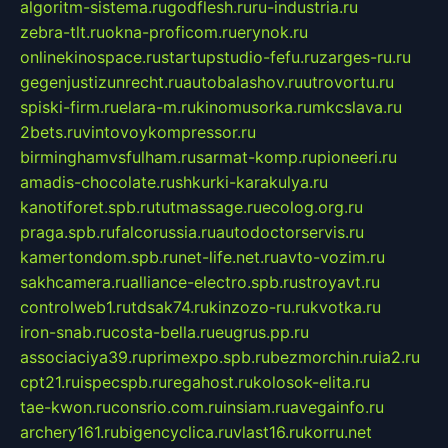
algoritm-sistema.ru
godflesh.ru
ru-industria.ru
zebra-tlt.ru
okna-proficom.ru
erynok.ru
onlinekinospace.ru
startupstudio-fefu.ru
zarges-ru.ru
gegenjustizunrecht.ru
autobalashov.ru
utrovortu.ru
spiski-firm.ru
elara-m.ru
kinomusorka.ru
mkcslava.ru
2bets.ru
vintovoykompressor.ru
birminghamvsfulham.ru
sarmat-komp.ru
pioneeri.ru
amadis-chocolate.ru
shkurki-karakulya.ru
kanotiforet.spb.ru
tutmassage.ru
ecolog.org.ru
praga.spb.ru
falcorussia.ru
autodoctorservis.ru
kamertondom.spb.ru
net-life.net.ru
avto-vozim.ru
sakhcamera.ru
alliance-electro.spb.ru
stroyavt.ru
controlweb1.ru
tdsak74.ru
kinzozo-ru.ru
kvotka.ru
iron-snab.ru
costa-bella.ru
eugrus.pp.ru
associaciya39.ru
primexpo.spb.ru
bezmorchin.ru
ia2.ru
cpt21.ru
ispecspb.ru
regahost.ru
kolosok-elita.ru
tae-kwon.ru
consrio.com.ru
insiam.ru
avegainfo.ru
archery161.ru
bigencyclica.ru
vlast16.ru
korru.net