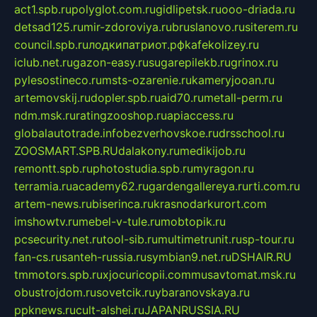
act1.spb.ru
polyglot.com.ru
gidlipetsk.ru
ooo-driada.ru
detsad125.ru
mir-zdoroviya.ru
bruslanovo.ru
siterem.ru
council.spb.ru
лодкипатриот.рф
kafekolizey.ru
iclub.net.ru
gazon-easy.ru
sugarepilekb.ru
grinox.ru
pylesostineco.ru
msts-ozarenie.ru
kameryjooan.ru
artemovskij.ru
dopler.spb.ru
aid70.ru
metall-perm.ru
ndm.msk.ru
ratingzooshop.ru
apiaccess.ru
globalautotrade.info
bezverhovskoe.ru
drsschool.ru
ZOOSMART.SPB.RU
dalakony.ru
medikijob.ru
remontt.spb.ru
photostudia.spb.ru
myragon.ru
terramia.ru
academy62.ru
gardengallereya.ru
rti.com.ru
artem-news.ru
biserinca.ru
krasnodarkurort.com
imshowtv.ru
mebel-v-tule.ru
mobtopik.ru
pcsecurity.net.ru
tool-sib.ru
multimetrunit.ru
sp-tour.ru
fan-cs.ru
santeh-russia.ru
symbian9.net.ru
DSHAIR.RU
tmmotors.spb.ru
xjocuricopii.com
musavtomat.msk.ru
obustrojdom.ru
sovetcik.ru
ybaranovskaya.ru
ppknews.ru
cult-alshei.ru
JAPANRUSSIA.RU