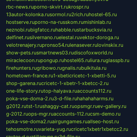
rbc-news.ru
porno-skvirt.ru
krospr.ru
13autor-kolonka.ru
sormol.ru
2rich.ru
hostel-65.ru
hostserve.ru
porno-na-russkom.ru
mishinlab.ru
neznobi.ru
bigfatcc.ru
habble.ru
starbucksvia.ru
delfinet.ru
silvernano.ru
elestal.ru
vektor-doroga.ru
velotrenajery.ru
pronso54.ru
lenasever.ru
lovinskix.ru
show-pets.ru
smartnews03.ru
discofoxworld.ru
miraclecoon.ru
pongup.ru
hostel65.ru
liura.ru
glasspb.ru
firehunters.ru
gribowo.ru
gnalis.ru
bulkitula.ru
hometown-france.ru
1-xbeticricetc-1-xbetti-5.ru
shop-garena.ru
cricetc-1-xbetr-1-xbetcc-2.ru
one-life-story.ru
top-halyava.ru
accounts112.ru
poka-vse-doma-2.ru
3-d-file.ru
hahahaharms.ru
g2012.ru
tst-1.ru
shaggy-cat.ru
opsmgr.ru
ev-gallery.ru
g-2012.ru
ops-mgr.ru
accounts-112.ru
csm-demo.ru
poka-vse-doma2.ru
airgungames.ru
allseo-host.ru
tehosmotre.ru
varieta-yug.ru
cricetc1xbetr1xbetcc2.ru
raytor-d.ru
atillagunn.ru
3d-file.ru