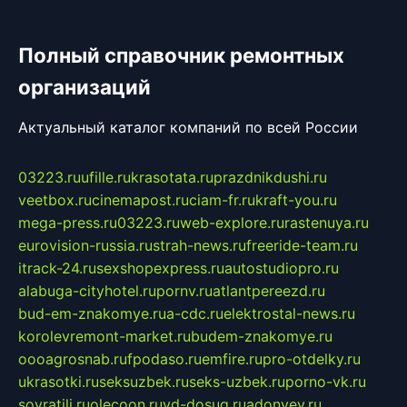
Полный справочник ремонтных
организаций
Актуальный каталог компаний по всей России
03223.ru
ufille.ru
krasotata.ru
prazdnikdushi.ru
veetbox.ru
cinemapost.ru
ciam-fr.ru
kraft-you.ru
mega-press.ru
03223.ru
web-explore.ru
rastenuya.ru
eurovision-russia.ru
strah-news.ru
freeride-team.ru
itrack-24.ru
sexshopexpress.ru
autostudiopro.ru
alabuga-cityhotel.ru
pornv.ru
atlantpereezd.ru
bud-em-znakomye.ru
a-cdc.ru
elektrostal-news.ru
korolevremont-market.ru
budem-znakomye.ru
oooagrosnab.ru
fpodaso.ru
emfire.ru
pro-otdelky.ru
ukrasotki.ru
seksuzbek.ru
seks-uzbek.ru
porno-vk.ru
sovratili.ru
olecoon.ru
vd-dosug.ru
adonyev.ru