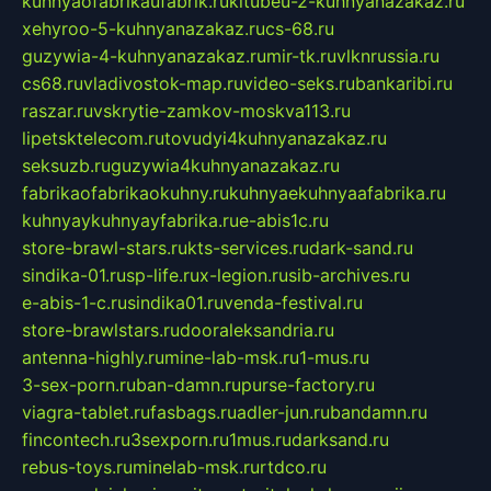
kuhnyaofabrikaufabrik.ru
kitubeu-2-kuhnyanazakaz.ru
xehyroo-5-kuhnyanazakaz.ru
cs-68.ru
guzywia-4-kuhnyanazakaz.ru
mir-tk.ru
vlknrussia.ru
cs68.ru
vladivostok-map.ru
video-seks.ru
bankaribi.ru
raszar.ru
vskrytie-zamkov-moskva113.ru
lipetsktelecom.ru
tovudyi4kuhnyanazakaz.ru
seksuzb.ru
guzywia4kuhnyanazakaz.ru
fabrikaofabrikaokuhny.ru
kuhnyaekuhnyaafabrika.ru
kuhnyaykuhnyayfabrika.ru
e-abis1c.ru
store-brawl-stars.ru
kts-services.ru
dark-sand.ru
sindika-01.ru
sp-life.ru
x-legion.ru
sib-archives.ru
e-abis-1-c.ru
sindika01.ru
venda-festival.ru
store-brawlstars.ru
dooraleksandria.ru
antenna-highly.ru
mine-lab-msk.ru
1-mus.ru
3-sex-porn.ru
ban-damn.ru
purse-factory.ru
viagra-tablet.ru
fasbags.ru
adler-jun.ru
bandamn.ru
fincontech.ru
3sexporn.ru
1mus.ru
darksand.ru
rebus-toys.ru
minelab-msk.ru
rtdco.ru