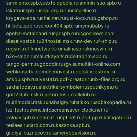
sarmiento.spb.su
extelopedia.ru
lammin-suo.spb.ru
iskatour.spb.ru
snpi.org.ru
running-line.ru
krygeva-spa.ru
chel.net.ru
rust-loco.ru
dugshop.ru
hl-beta.spb.ru
school494.spb.ru
mymubaby.ru
epoha-metalband.ru
ngr.spb.ru
rusgosnews.com
dieselvostok.ru
24hostel.msk.ru
w-dev.ru
f-ship.ru
regsmi.ru
filmnetwork.ru
malinasp.ru
kinosvin.ru
h2o-salon.ru
malutkayork.ru
deltaprim.spb.ru
tango-perm.ru
gooddir.ru
sgv.su
multiki-online.com
webkrasotki.com
cherinvest.ru
detskiy-ostrov.ru
ankou.spb.ru
alvesta1.ru
pdf-creator.ru
nix-files.org.ru
sakhatoday.ru
elektrikersymboler.ru
sputnikyes.ru
golf2club.msk.ru
aeforums.ru
zallclub.ru
multimodal.msk.ru
habaigry.ru
haikko.ru
sobakopedia.ru
isz-fest.ru
ewnc.info
screensaver-clock.net.ru
volnav.spb.ru
comnat.ru
npf.net.ru
7bit.pp.ru
kalugatur.ru
tesiaes.ru
card.com.ru
kazanka.spb.ru
gildiya-kuznecov.ru
kameryboavision.ru