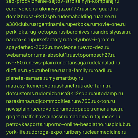
seo-prodvizhenie-sajtov-stroitelnyh-kompanij.ru
card-voice.ru
rulonnyygazon177.ru
snow-guard.ru
domizbrusa-9x12spb.ru
demaholding.ru
aalse.ru
a380club.ru
argentinamia.ru
perkoka.ru
movie-one.ru
perk-oka.ru
g-octopus.ru
sibarchives.ru
andreislyusar.ru
naruto-x.ru
pursefactory.ru
tor-lyubov-i-grom.ru
spayderhed-2022.ru
movieone.ru
evro-dez.ru
webamator.ru
ma-absolut1.ru
avtopomosch27.ru
nv-750.ru
news-plain.ru
nertansaga.ru
delanalad.ru
dizfiles.ru
youtubefree.ru
aria-family.ru
roadli.ru
planeta-samara.ru
mysmartbuy.ru
matrasy-kemerovo.ru
ashanet.ru
trade-farm.ru
dotcustoms.ru
domizbrusa9x12spb.ru
autodamp.ru
narasimha.ru
djcommodities.ru
nv750.ru
x-ton.ru
newsplain.ru
cardvoice.ru
modopaper.ru
manunae.ru
gbget.ru
alfeihavsalnassr.ru
madoma.ru
tajuncos.ru
petrovkasports.ru
porno-online-besplatno.ru
splclub.ru
york-life.ru
doroga-expo.ru
ribery.ru
cleanmedicine.ru