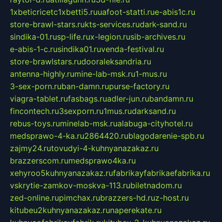
1xbeticricetc1xbetti5.ru
uafoot-statti.ru
e-abis1c.ru
store-brawl-stars.ru
kts-services.ru
dark-sand.ru
sindika-01.ru
sp-life.ru
x-legion.ru
sib-archives.ru
e-abis-1-c.ru
sindika01.ru
venda-festival.ru
store-brawlstars.ru
dooraleksandria.ru
antenna-highly.ru
mine-lab-msk.ru
1-mus.ru
3-sex-porn.ru
ban-damn.ru
purse-factory.ru
viagra-tablet.ru
fasbags.ru
adler-jun.ru
bandamn.ru
fincontech.ru
3sexporn.ru
1mus.ru
darksand.ru
rebus-toys.ru
minelab-msk.ru
alabuga-cityhotel.ru
medsprawo-4-ka.ru
2864420.ru
blagodarenie-spb.ru
zajmy24.ru
tovudyi-4-kuhnyanazakaz.ru
brazzerscom.ru
medsprawo4ka.ru
xehyroo5kuhnyanazakaz.ru
fabrikayfabrikaefabrika.ru
vskrytie-zamkov-moskva-113.ru
biletnadom.ru
zed-online.ru
pimchax.ru
brazzers-hd.ru
z-host.ru
kitubeu2kuhnyanazakaz.ru
naperekate.ru