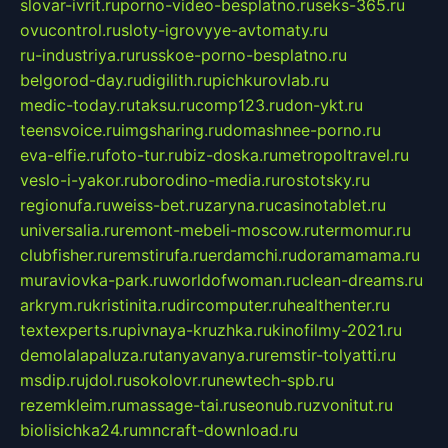
slovar-ivrit.ru
porno-video-besplatno.ru
seks-365.ru
ovucontrol.ru
sloty-igrovyye-avtomaty.ru
ru-industriya.ru
russkoe-porno-besplatno.ru
belgorod-day.ru
digilith.ru
pichkurovlab.ru
medic-today.ru
taksu.ru
comp123.ru
don-ykt.ru
teensvoice.ru
imgsharing.ru
domashnee-porno.ru
eva-elfie.ru
foto-tur.ru
biz-doska.ru
metropoltravel.ru
veslo-i-yakor.ru
borodino-media.ru
rostotsky.ru
regionufa.ru
weiss-bet.ru
zaryna.ru
casinotablet.ru
universalia.ru
remont-mebeli-moscow.ru
termomur.ru
clubfisher.ru
remstirufa.ru
erdamchi.ru
doramamama.ru
muraviovka-park.ru
worldofwoman.ru
clean-dreams.ru
arkrym.ru
kristinita.ru
dircomputer.ru
healthenter.ru
textexperts.ru
pivnaya-kruzhka.ru
kinofilmy-2021.ru
demolalapaluza.ru
tanyavanya.ru
remstir-tolyatti.ru
msdip.ru
jdol.ru
sokolovr.ru
newtech-spb.ru
rezemkleim.ru
massage-tai.ru
seonub.ru
zvonitut.ru
biolisichka24.ru
mncraft-download.ru