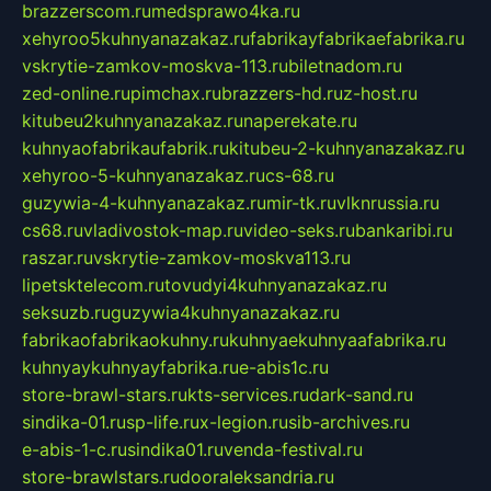
brazzerscom.ru
medsprawo4ka.ru
xehyroo5kuhnyanazakaz.ru
fabrikayfabrikaefabrika.ru
vskrytie-zamkov-moskva-113.ru
biletnadom.ru
zed-online.ru
pimchax.ru
brazzers-hd.ru
z-host.ru
kitubeu2kuhnyanazakaz.ru
naperekate.ru
kuhnyaofabrikaufabrik.ru
kitubeu-2-kuhnyanazakaz.ru
xehyroo-5-kuhnyanazakaz.ru
cs-68.ru
guzywia-4-kuhnyanazakaz.ru
mir-tk.ru
vlknrussia.ru
cs68.ru
vladivostok-map.ru
video-seks.ru
bankaribi.ru
raszar.ru
vskrytie-zamkov-moskva113.ru
lipetsktelecom.ru
tovudyi4kuhnyanazakaz.ru
seksuzb.ru
guzywia4kuhnyanazakaz.ru
fabrikaofabrikaokuhny.ru
kuhnyaekuhnyaafabrika.ru
kuhnyaykuhnyayfabrika.ru
e-abis1c.ru
store-brawl-stars.ru
kts-services.ru
dark-sand.ru
sindika-01.ru
sp-life.ru
x-legion.ru
sib-archives.ru
e-abis-1-c.ru
sindika01.ru
venda-festival.ru
store-brawlstars.ru
dooraleksandria.ru