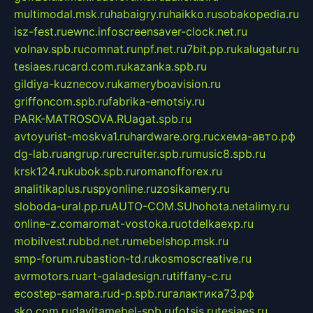
multimodal.msk.ru
habaigry.ru
haikko.ru
sobakopedia.ru
isz-fest.ru
ewnc.info
screensaver-clock.net.ru
volnav.spb.ru
comnat.ru
npf.net.ru
7bit.pp.ru
kalugatur.ru
tesiaes.ru
card.com.ru
kazanka.spb.ru
gildiya-kuznecov.ru
kameryboavision.ru
griffoncom.spb.ru
fabrika-emotsiy.ru
PARK-MATROSOVA.RU
agat.spb.ru
avtoyurist-moskva1.ru
hardware.org.ru
схема-авто.рф
dg-lab.ru
angrup.ru
recruiter.spb.ru
music8.spb.ru
krsk124.ru
kubok.spb.ru
romanofforex.ru
analitikaplus.ru
spyonline.ru
zosikamery.ru
sloboda-ural.pp.ru
AUTO-COM.SU
hohota.net
alimy.ru
online-z.com
aromat-vostoka.ru
otdelkaexp.ru
mobilvest.ru
bbd.net.ru
mebelshop.msk.ru
smp-forum.ru
bastion-td.ru
kosmoscreative.ru
avrmotors.ru
art-galadesign.ru
tiffany-c.ru
ecostep-samara.ru
d-p.spb.ru
галактика73.рф
sko.com.ru
davitamebel-spb.ru
fotsis.ru
tesiaes.ru