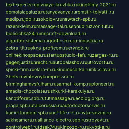
textexperts.ru
pivnaya-kruzhka.ru
kinofilmy-2021.ru
demolalapaluza.ru
tanyavanya.ru
remstir-tolyatti.ru
msdip.ru
jdol.ru
sokolovr.ru
newtech-spb.ru
rezemkleim.ru
massage-tai.ru
seonub.ru
zvonitut.ru
biolisichka24.ru
mncraft-download.ru
algoritm-sistema.ru
godflesh.ru
ru-industria.ru
zebra-tlt.ru
okna-proficom.ru
erynok.ru
onlinekinospace.ru
startupstudio-fefu.ru
zarges-ru.ru
gegenjustizunrecht.ru
autobalashov.ru
utrovortu.ru
spiski-firm.ru
elara-m.ru
kinomusorka.ru
mkcslava.ru
2bets.ru
vintovoykompressor.ru
birminghamvsfulham.ru
sarmat-komp.ru
pioneeri.ru
amadis-chocolate.ru
shkurki-karakulya.ru
kanotiforet.spb.ru
tutmassage.ru
ecolog.org.ru
praga.spb.ru
falcorussia.ru
autodoctorservis.ru
kamertondom.spb.ru
net-life.net.ru
avto-vozim.ru
sakhcamera.ru
alliance-electro.spb.ru
stroyavt.ru
controlweb1.ru
tdsak74.ru
kinzozo-ru.ru
kvotka.ru