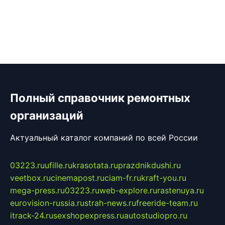
Полный справочник ремонтных
организаций
Актуальный каталог компаний по всей России
03223.ru
ufille.ru
krasotata.ru
prazdnikdushi.ru
veetbox.ru
cinemapost.ru
ciam-fr.ru
kraft-you.ru
mega-press.ru
03223.ru
web-explore.ru
rastenuya.ru
eurovision-russia.ru
strah-news.ru
freeride-team.ru
itrack-24.ru
sexshopexpress.ru
autostudiopro.ru