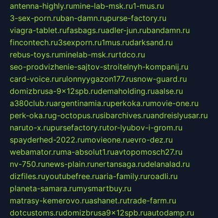
antenna-highly.ru
mine-lab-msk.ru
1-mus.ru
3-sex-porn.ru
ban-damn.ru
purse-factory.ru
viagra-tablet.ru
fasbags.ru
adler-jun.ru
bandamn.ru
fincontech.ru
3sexporn.ru
1mus.ru
darksand.ru
rebus-toys.ru
minelab-msk.ru
rtdco.ru
seo-prodvizhenie-sajtov-stroitelnyh-kompanij.ru
card-voice.ru
rulonnyygazon177.ru
snow-guard.ru
domizbrusa-9x12spb.ru
demaholding.ru
aalse.ru
a380club.ru
argentinamia.ru
perkoka.ru
movie-one.ru
perk-oka.ru
g-octopus.ru
sibarchives.ru
andreislyusar.ru
naruto-x.ru
pursefactory.ru
tor-lyubov-i-grom.ru
spayderhed-2022.ru
movieone.ru
evro-dez.ru
webamator.ru
ma-absolut1.ru
avtopomosch27.ru
nv-750.ru
news-plain.ru
nertansaga.ru
delanalad.ru
dizfiles.ru
youtubefree.ru
aria-family.ru
roadli.ru
planeta-samara.ru
mysmartbuy.ru
matrasy-kemerovo.ru
ashanet.ru
trade-farm.ru
dotcustoms.ru
domizbrusa9x12spb.ru
autodamp.ru