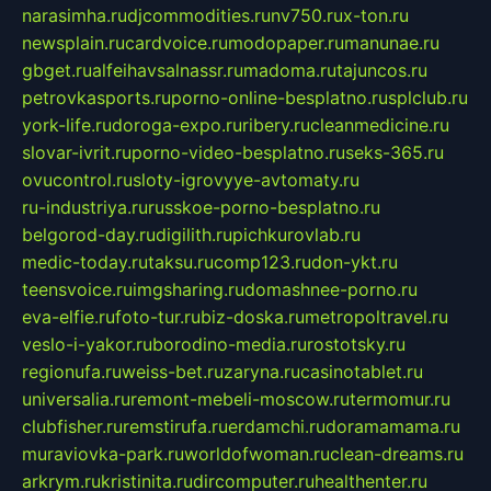
narasimha.ru
djcommodities.ru
nv750.ru
x-ton.ru
newsplain.ru
cardvoice.ru
modopaper.ru
manunae.ru
gbget.ru
alfeihavsalnassr.ru
madoma.ru
tajuncos.ru
petrovkasports.ru
porno-online-besplatno.ru
splclub.ru
york-life.ru
doroga-expo.ru
ribery.ru
cleanmedicine.ru
slovar-ivrit.ru
porno-video-besplatno.ru
seks-365.ru
ovucontrol.ru
sloty-igrovyye-avtomaty.ru
ru-industriya.ru
russkoe-porno-besplatno.ru
belgorod-day.ru
digilith.ru
pichkurovlab.ru
medic-today.ru
taksu.ru
comp123.ru
don-ykt.ru
teensvoice.ru
imgsharing.ru
domashnee-porno.ru
eva-elfie.ru
foto-tur.ru
biz-doska.ru
metropoltravel.ru
veslo-i-yakor.ru
borodino-media.ru
rostotsky.ru
regionufa.ru
weiss-bet.ru
zaryna.ru
casinotablet.ru
universalia.ru
remont-mebeli-moscow.ru
termomur.ru
clubfisher.ru
remstirufa.ru
erdamchi.ru
doramamama.ru
muraviovka-park.ru
worldofwoman.ru
clean-dreams.ru
arkrym.ru
kristinita.ru
dircomputer.ru
healthenter.ru