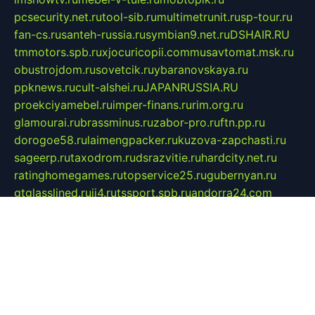
pcsecurity.net.ru
tool-sib.ru
multimetrunit.ru
sp-tour.ru
fan-cs.ru
santeh-russia.ru
symbian9.net.ru
DSHAIR.RU
tmmotors.spb.ru
xjocuricopii.com
musavtomat.msk.ru
obustrojdom.ru
sovetcik.ru
ybaranovskaya.ru
ppknews.ru
cult-alshei.ru
JAPANRUSSIA.RU
proekciyamebel.ru
imper-finans.ru
rim.org.ru
glamourai.ru
brassminus.ru
zabor-pro.ru
ftn.pp.ru
dorogoe58.ru
laimengpacker.ru
kuzova-zapchasti.ru
sageerp.ru
taxodrom.ru
dsrazvitie.ru
hardcity.net.ru
ratinghomegames.ru
topservice25.ru
gubernyan.ru
gtglasslined.ru
ii4.ru
tssport.spb.ru
andorra24.com
blackwallstreet.ru
oboimos.ru
optim-doors.com.ru
ikuch.ru
nycr.org.ru
npa21.ru
vremya-ch.spb.ru
desert000.ru
ivtorgi.ru
ifiori.ru
catalog-statei.ru
dcv.org.ru
spetsmaster174.ru
ipkameryhiseeu.ru
dum26.ru
ruspol.spb.ru
fr-opendp.ru
kam-solnyshko.ru
cheyenne-arapaho.ru
sevzapmetal.spb.ru