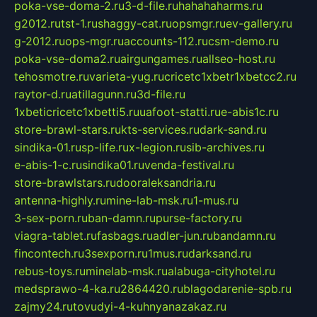
poka-vse-doma-2.ru
3-d-file.ru
hahahaharms.ru
g2012.ru
tst-1.ru
shaggy-cat.ru
opsmgr.ru
ev-gallery.ru
g-2012.ru
ops-mgr.ru
accounts-112.ru
csm-demo.ru
poka-vse-doma2.ru
airgungames.ru
allseo-host.ru
tehosmotre.ru
varieta-yug.ru
cricetc1xbetr1xbetcc2.ru
raytor-d.ru
atillagunn.ru
3d-file.ru
1xbeticricetc1xbetti5.ru
uafoot-statti.ru
e-abis1c.ru
store-brawl-stars.ru
kts-services.ru
dark-sand.ru
sindika-01.ru
sp-life.ru
x-legion.ru
sib-archives.ru
e-abis-1-c.ru
sindika01.ru
venda-festival.ru
store-brawlstars.ru
dooraleksandria.ru
antenna-highly.ru
mine-lab-msk.ru
1-mus.ru
3-sex-porn.ru
ban-damn.ru
purse-factory.ru
viagra-tablet.ru
fasbags.ru
adler-jun.ru
bandamn.ru
fincontech.ru
3sexporn.ru
1mus.ru
darksand.ru
rebus-toys.ru
minelab-msk.ru
alabuga-cityhotel.ru
medsprawo-4-ka.ru
2864420.ru
blagodarenie-spb.ru
zajmy24.ru
tovudyi-4-kuhnyanazakaz.ru