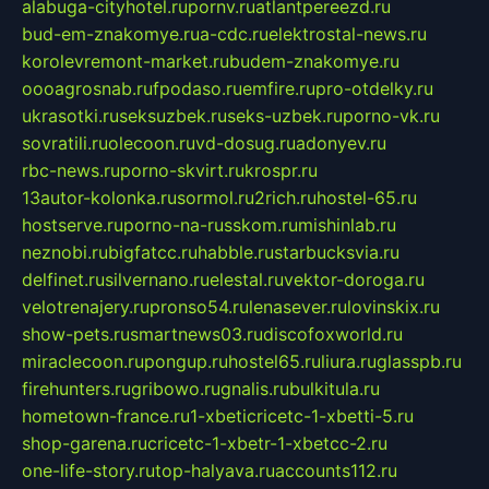
alabuga-cityhotel.ru
pornv.ru
atlantpereezd.ru
bud-em-znakomye.ru
a-cdc.ru
elektrostal-news.ru
korolevremont-market.ru
budem-znakomye.ru
oooagrosnab.ru
fpodaso.ru
emfire.ru
pro-otdelky.ru
ukrasotki.ru
seksuzbek.ru
seks-uzbek.ru
porno-vk.ru
sovratili.ru
olecoon.ru
vd-dosug.ru
adonyev.ru
rbc-news.ru
porno-skvirt.ru
krospr.ru
13autor-kolonka.ru
sormol.ru
2rich.ru
hostel-65.ru
hostserve.ru
porno-na-russkom.ru
mishinlab.ru
neznobi.ru
bigfatcc.ru
habble.ru
starbucksvia.ru
delfinet.ru
silvernano.ru
elestal.ru
vektor-doroga.ru
velotrenajery.ru
pronso54.ru
lenasever.ru
lovinskix.ru
show-pets.ru
smartnews03.ru
discofoxworld.ru
miraclecoon.ru
pongup.ru
hostel65.ru
liura.ru
glasspb.ru
firehunters.ru
gribowo.ru
gnalis.ru
bulkitula.ru
hometown-france.ru
1-xbeticricetc-1-xbetti-5.ru
shop-garena.ru
cricetc-1-xbetr-1-xbetcc-2.ru
one-life-story.ru
top-halyava.ru
accounts112.ru