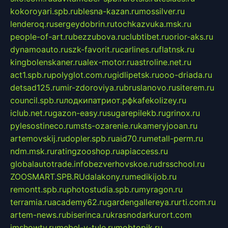
kokoroyari.spb.ru
blesna-kazan.ru
mossilver.ru
lenderoq.ru
sergeydobrin.ru
tochkazvuka.msk.ru
people-of-art.ru
bezzubova.ru
clubtibet.ru
orior-aks.ru
dynamoauto.ru
szk-favorit.ru
carlines.ru
flatnsk.ru
kingbolenskaner.ru
alex-motor.ru
astroline.net.ru
act1.spb.ru
polyglot.com.ru
gidlipetsk.ru
ooo-driada.ru
detsad125.ru
mir-zdoroviya.ru
bruslanovo.ru
siterem.ru
council.spb.ru
лодкипатриот.рф
kafekolizey.ru
iclub.net.ru
gazon-easy.ru
sugarepilekb.ru
grinox.ru
pylesostineco.ru
msts-ozarenie.ru
kameryjooan.ru
artemovskij.ru
dopler.spb.ru
aid70.ru
metall-perm.ru
ndm.msk.ru
ratingzooshop.ru
apiaccess.ru
globalautotrade.info
bezverhovskoe.ru
drsschool.ru
ZOOSMART.SPB.RU
dalakony.ru
medikijob.ru
remontt.spb.ru
photostudia.spb.ru
myragon.ru
terramia.ru
academy62.ru
gardengallereya.ru
rti.com.ru
artem-news.ru
biserinca.ru
krasnodarkurort.com
imshowtv.ru
mebel-v-tule.ru
mobtopik.ru