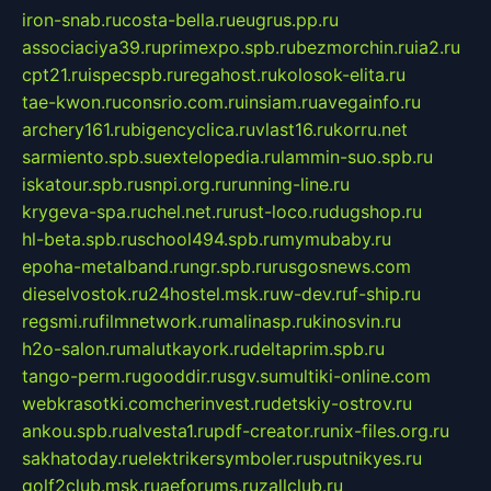
iron-snab.ru
costa-bella.ru
eugrus.pp.ru
associaciya39.ru
primexpo.spb.ru
bezmorchin.ru
ia2.ru
cpt21.ru
ispecspb.ru
regahost.ru
kolosok-elita.ru
tae-kwon.ru
consrio.com.ru
insiam.ru
avegainfo.ru
archery161.ru
bigencyclica.ru
vlast16.ru
korru.net
sarmiento.spb.su
extelopedia.ru
lammin-suo.spb.ru
iskatour.spb.ru
snpi.org.ru
running-line.ru
krygeva-spa.ru
chel.net.ru
rust-loco.ru
dugshop.ru
hl-beta.spb.ru
school494.spb.ru
mymubaby.ru
epoha-metalband.ru
ngr.spb.ru
rusgosnews.com
dieselvostok.ru
24hostel.msk.ru
w-dev.ru
f-ship.ru
regsmi.ru
filmnetwork.ru
malinasp.ru
kinosvin.ru
h2o-salon.ru
malutkayork.ru
deltaprim.spb.ru
tango-perm.ru
gooddir.ru
sgv.su
multiki-online.com
webkrasotki.com
cherinvest.ru
detskiy-ostrov.ru
ankou.spb.ru
alvesta1.ru
pdf-creator.ru
nix-files.org.ru
sakhatoday.ru
elektrikersymboler.ru
sputnikyes.ru
golf2club.msk.ru
aeforums.ru
zallclub.ru