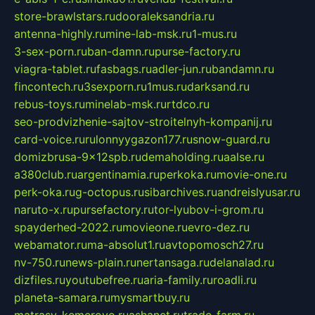
store-brawlstars.ru
dooraleksandria.ru
antenna-highly.ru
mine-lab-msk.ru
1-mus.ru
3-sex-porn.ru
ban-damn.ru
purse-factory.ru
viagra-tablet.ru
fasbags.ru
adler-jun.ru
bandamn.ru
fincontech.ru
3sexporn.ru
1mus.ru
darksand.ru
rebus-toys.ru
minelab-msk.ru
rtdco.ru
seo-prodvizhenie-sajtov-stroitelnyh-kompanij.ru
card-voice.ru
rulonnyygazon177.ru
snow-guard.ru
domizbrusa-9x12spb.ru
demaholding.ru
aalse.ru
a380club.ru
argentinamia.ru
perkoka.ru
movie-one.ru
perk-oka.ru
g-octopus.ru
sibarchives.ru
andreislyusar.ru
naruto-x.ru
pursefactory.ru
tor-lyubov-i-grom.ru
spayderhed-2022.ru
movieone.ru
evro-dez.ru
webamator.ru
ma-absolut1.ru
avtopomosch27.ru
nv-750.ru
news-plain.ru
nertansaga.ru
delanalad.ru
dizfiles.ru
youtubefree.ru
aria-family.ru
roadli.ru
planeta-samara.ru
mysmartbuy.ru