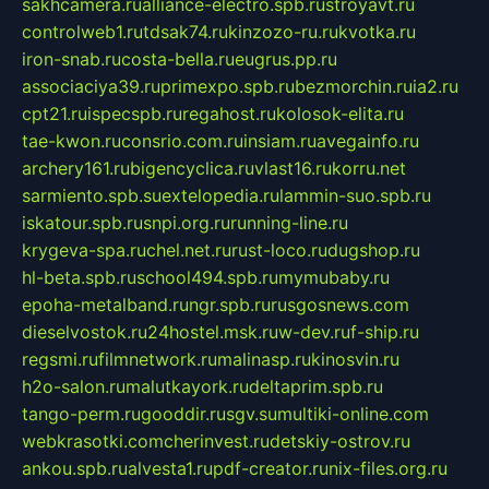
sakhcamera.ru
alliance-electro.spb.ru
stroyavt.ru
controlweb1.ru
tdsak74.ru
kinzozo-ru.ru
kvotka.ru
iron-snab.ru
costa-bella.ru
eugrus.pp.ru
associaciya39.ru
primexpo.spb.ru
bezmorchin.ru
ia2.ru
cpt21.ru
ispecspb.ru
regahost.ru
kolosok-elita.ru
tae-kwon.ru
consrio.com.ru
insiam.ru
avegainfo.ru
archery161.ru
bigencyclica.ru
vlast16.ru
korru.net
sarmiento.spb.su
extelopedia.ru
lammin-suo.spb.ru
iskatour.spb.ru
snpi.org.ru
running-line.ru
krygeva-spa.ru
chel.net.ru
rust-loco.ru
dugshop.ru
hl-beta.spb.ru
school494.spb.ru
mymubaby.ru
epoha-metalband.ru
ngr.spb.ru
rusgosnews.com
dieselvostok.ru
24hostel.msk.ru
w-dev.ru
f-ship.ru
regsmi.ru
filmnetwork.ru
malinasp.ru
kinosvin.ru
h2o-salon.ru
malutkayork.ru
deltaprim.spb.ru
tango-perm.ru
gooddir.ru
sgv.su
multiki-online.com
webkrasotki.com
cherinvest.ru
detskiy-ostrov.ru
ankou.spb.ru
alvesta1.ru
pdf-creator.ru
nix-files.org.ru