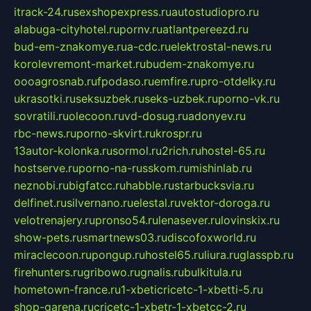
itrack-24.ru
sexshopexpress.ru
autostudiopro.ru
alabuga-cityhotel.ru
pornv.ru
atlantpereezd.ru
bud-em-znakomye.ru
a-cdc.ru
elektrostal-news.ru
korolevremont-market.ru
budem-znakomye.ru
oooagrosnab.ru
fpodaso.ru
emfire.ru
pro-otdelky.ru
ukrasotki.ru
seksuzbek.ru
seks-uzbek.ru
porno-vk.ru
sovratili.ru
olecoon.ru
vd-dosug.ru
adonyev.ru
rbc-news.ru
porno-skvirt.ru
krospr.ru
13autor-kolonka.ru
sormol.ru
2rich.ru
hostel-65.ru
hostserve.ru
porno-na-russkom.ru
mishinlab.ru
neznobi.ru
bigfatcc.ru
habble.ru
starbucksvia.ru
delfinet.ru
silvernano.ru
elestal.ru
vektor-doroga.ru
velotrenajery.ru
pronso54.ru
lenasever.ru
lovinskix.ru
show-pets.ru
smartnews03.ru
discofoxworld.ru
miraclecoon.ru
pongup.ru
hostel65.ru
liura.ru
glasspb.ru
firehunters.ru
gribowo.ru
gnalis.ru
bulkitula.ru
hometown-france.ru
1-xbeticricetc-1-xbetti-5.ru
shop-garena.ru
cricetc-1-xbetr-1-xbetcc-2.ru