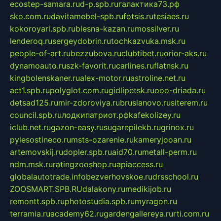
ecostep-samara.ru
d-p.spb.ru
галактика73.рф
sko.com.ru
davitamebel-spb.ru
fotsis.ru
tesiaes.ru
kokoroyari.spb.ru
blesna-kazan.ru
mossilver.ru
lenderoq.ru
sergeydobrin.ru
tochkazvuka.msk.ru
people-of-art.ru
bezzubova.ru
clubtibet.ru
orior-aks.ru
dynamoauto.ru
szk-favorit.ru
carlines.ru
flatnsk.ru
kingbolenskaner.ru
alex-motor.ru
astroline.net.ru
act1.spb.ru
polyglot.com.ru
gidlipetsk.ru
ooo-driada.ru
detsad125.ru
mir-zdoroviya.ru
bruslanovo.ru
siterem.ru
council.spb.ru
лодкипатриот.рф
kafekolizey.ru
iclub.net.ru
gazon-easy.ru
sugarepilekb.ru
grinox.ru
pylesostineco.ru
msts-ozarenie.ru
kameryjooan.ru
artemovskij.ru
dopler.spb.ru
aid70.ru
metall-perm.ru
ndm.msk.ru
ratingzooshop.ru
apiaccess.ru
globalautotrade.info
bezverhovskoe.ru
drsschool.ru
ZOOSMART.SPB.RU
dalakony.ru
medikijob.ru
remontt.spb.ru
photostudia.spb.ru
myragon.ru
terramia.ru
academy62.ru
gardengallereya.ru
rti.com.ru