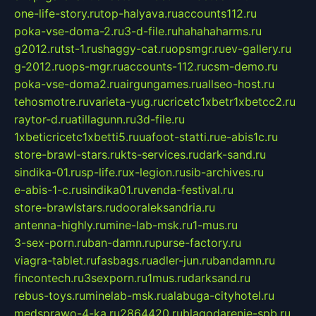
one-life-story.ru
top-halyava.ru
accounts112.ru
poka-vse-doma-2.ru
3-d-file.ru
hahahaharms.ru
g2012.ru
tst-1.ru
shaggy-cat.ru
opsmgr.ru
ev-gallery.ru
g-2012.ru
ops-mgr.ru
accounts-112.ru
csm-demo.ru
poka-vse-doma2.ru
airgungames.ru
allseo-host.ru
tehosmotre.ru
varieta-yug.ru
cricetc1xbetr1xbetcc2.ru
raytor-d.ru
atillagunn.ru
3d-file.ru
1xbeticricetc1xbetti5.ru
uafoot-statti.ru
e-abis1c.ru
store-brawl-stars.ru
kts-services.ru
dark-sand.ru
sindika-01.ru
sp-life.ru
x-legion.ru
sib-archives.ru
e-abis-1-c.ru
sindika01.ru
venda-festival.ru
store-brawlstars.ru
dooraleksandria.ru
antenna-highly.ru
mine-lab-msk.ru
1-mus.ru
3-sex-porn.ru
ban-damn.ru
purse-factory.ru
viagra-tablet.ru
fasbags.ru
adler-jun.ru
bandamn.ru
fincontech.ru
3sexporn.ru
1mus.ru
darksand.ru
rebus-toys.ru
minelab-msk.ru
alabuga-cityhotel.ru
medsprawo-4-ka.ru
2864420.ru
blagodarenie-spb.ru