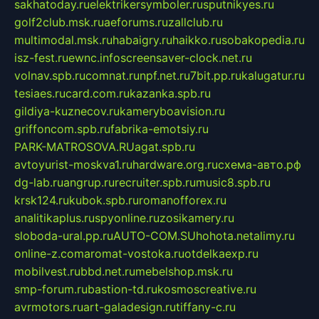
sakhatoday.ru
elektrikersymboler.ru
sputnikyes.ru
golf2club.msk.ru
aeforums.ru
zallclub.ru
multimodal.msk.ru
habaigry.ru
haikko.ru
sobakopedia.ru
isz-fest.ru
ewnc.info
screensaver-clock.net.ru
volnav.spb.ru
comnat.ru
npf.net.ru
7bit.pp.ru
kalugatur.ru
tesiaes.ru
card.com.ru
kazanka.spb.ru
gildiya-kuznecov.ru
kameryboavision.ru
griffoncom.spb.ru
fabrika-emotsiy.ru
PARK-MATROSOVA.RU
agat.spb.ru
avtoyurist-moskva1.ru
hardware.org.ru
схема-авто.рф
dg-lab.ru
angrup.ru
recruiter.spb.ru
music8.spb.ru
krsk124.ru
kubok.spb.ru
romanofforex.ru
analitikaplus.ru
spyonline.ru
zosikamery.ru
sloboda-ural.pp.ru
AUTO-COM.SU
hohota.net
alimy.ru
online-z.com
aromat-vostoka.ru
otdelkaexp.ru
mobilvest.ru
bbd.net.ru
mebelshop.msk.ru
smp-forum.ru
bastion-td.ru
kosmoscreative.ru
avrmotors.ru
art-galadesign.ru
tiffany-c.ru