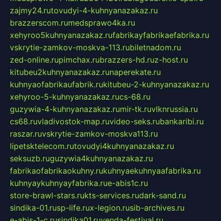
zajmy24.ru
tovudyi-4-kuhnyanazakaz.ru
brazzerscom.ru
medsprawo4ka.ru
xehyroo5kuhnyanazakaz.ru
fabrikayfabrikaefabrika.ru
vskrytie-zamkov-moskva-113.ru
biletnadom.ru
zed-online.ru
pimchax.ru
brazzers-hd.ru
z-host.ru
kitubeu2kuhnyanazakaz.ru
naperekate.ru
kuhnyaofabrikaufabrik.ru
kitubeu-2-kuhnyanazakaz.ru
xehyroo-5-kuhnyanazakaz.ru
cs-68.ru
guzywia-4-kuhnyanazakaz.ru
mir-tk.ru
vlknrussia.ru
cs68.ru
vladivostok-map.ru
video-seks.ru
bankaribi.ru
raszar.ru
vskrytie-zamkov-moskva113.ru
lipetsktelecom.ru
tovudyi4kuhnyanazakaz.ru
seksuzb.ru
guzywia4kuhnyanazakaz.ru
fabrikaofabrikaokuhny.ru
kuhnyaekuhnyaafabrika.ru
kuhnyaykuhnyayfabrika.ru
e-abis1c.ru
store-brawl-stars.ru
kts-services.ru
dark-sand.ru
sindika-01.ru
sp-life.ru
x-legion.ru
sib-archives.ru
e-abis-1-c.ru
sindika01.ru
venda-festival.ru