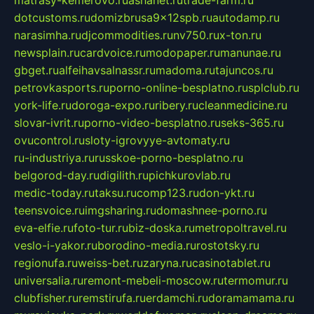
matrasy-kemerovo.ru
ashanet.ru
trade-farm.ru
dotcustoms.ru
domizbrusa9x12spb.ru
autodamp.ru
narasimha.ru
djcommodities.ru
nv750.ru
x-ton.ru
newsplain.ru
cardvoice.ru
modopaper.ru
manunae.ru
gbget.ru
alfeihavsalnassr.ru
madoma.ru
tajuncos.ru
petrovkasports.ru
porno-online-besplatno.ru
splclub.ru
york-life.ru
doroga-expo.ru
ribery.ru
cleanmedicine.ru
slovar-ivrit.ru
porno-video-besplatno.ru
seks-365.ru
ovucontrol.ru
sloty-igrovyye-avtomaty.ru
ru-industriya.ru
russkoe-porno-besplatno.ru
belgorod-day.ru
digilith.ru
pichkurovlab.ru
medic-today.ru
taksu.ru
comp123.ru
don-ykt.ru
teensvoice.ru
imgsharing.ru
domashnee-porno.ru
eva-elfie.ru
foto-tur.ru
biz-doska.ru
metropoltravel.ru
veslo-i-yakor.ru
borodino-media.ru
rostotsky.ru
regionufa.ru
weiss-bet.ru
zaryna.ru
casinotablet.ru
universalia.ru
remont-mebeli-moscow.ru
termomur.ru
clubfisher.ru
remstirufa.ru
erdamchi.ru
doramamama.ru