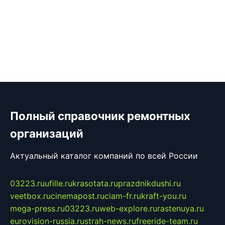
Полный справочник ремонтных
организаций
Актуальный каталог компаний по всей России
03223.ru
ufille.ru
krasotata.ru
prazdnikdushi.ru
veetbox.ru
cinemapost.ru
ciam-fr.ru
kraft-you.ru
mega-press.ru
03223.ru
web-explore.ru
rastenuya.ru
eurovision-russia.ru
strah-news.ru
freeride-team.ru