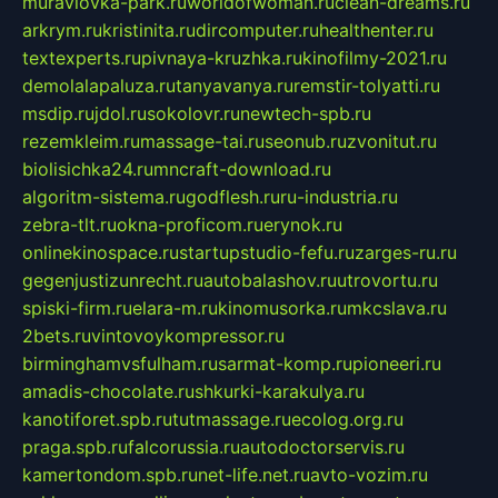
muraviovka-park.ru
worldofwoman.ru
clean-dreams.ru
arkrym.ru
kristinita.ru
dircomputer.ru
healthenter.ru
textexperts.ru
pivnaya-kruzhka.ru
kinofilmy-2021.ru
demolalapaluza.ru
tanyavanya.ru
remstir-tolyatti.ru
msdip.ru
jdol.ru
sokolovr.ru
newtech-spb.ru
rezemkleim.ru
massage-tai.ru
seonub.ru
zvonitut.ru
biolisichka24.ru
mncraft-download.ru
algoritm-sistema.ru
godflesh.ru
ru-industria.ru
zebra-tlt.ru
okna-proficom.ru
erynok.ru
onlinekinospace.ru
startupstudio-fefu.ru
zarges-ru.ru
gegenjustizunrecht.ru
autobalashov.ru
utrovortu.ru
spiski-firm.ru
elara-m.ru
kinomusorka.ru
mkcslava.ru
2bets.ru
vintovoykompressor.ru
birminghamvsfulham.ru
sarmat-komp.ru
pioneeri.ru
amadis-chocolate.ru
shkurki-karakulya.ru
kanotiforet.spb.ru
tutmassage.ru
ecolog.org.ru
praga.spb.ru
falcorussia.ru
autodoctorservis.ru
kamertondom.spb.ru
net-life.net.ru
avto-vozim.ru