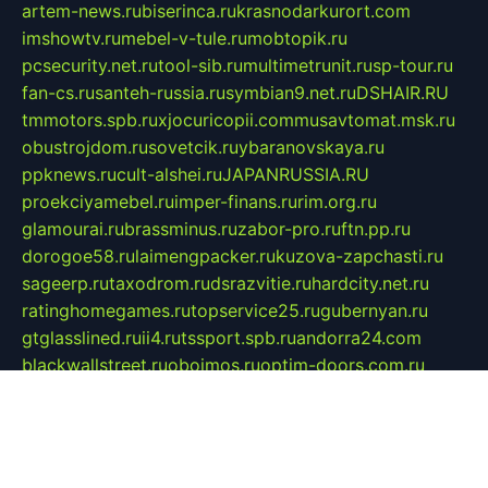
artem-news.ru
biserinca.ru
krasnodarkurort.com
imshowtv.ru
mebel-v-tule.ru
mobtopik.ru
pcsecurity.net.ru
tool-sib.ru
multimetrunit.ru
sp-tour.ru
fan-cs.ru
santeh-russia.ru
symbian9.net.ru
DSHAIR.RU
tmmotors.spb.ru
xjocuricopii.com
musavtomat.msk.ru
obustrojdom.ru
sovetcik.ru
ybaranovskaya.ru
ppknews.ru
cult-alshei.ru
JAPANRUSSIA.RU
proekciyamebel.ru
imper-finans.ru
rim.org.ru
glamourai.ru
brassminus.ru
zabor-pro.ru
ftn.pp.ru
dorogoe58.ru
laimengpacker.ru
kuzova-zapchasti.ru
sageerp.ru
taxodrom.ru
dsrazvitie.ru
hardcity.net.ru
ratinghomegames.ru
topservice25.ru
gubernyan.ru
gtglasslined.ru
ii4.ru
tssport.spb.ru
andorra24.com
blackwallstreet.ru
oboimos.ru
optim-doors.com.ru
ikuch.ru
nycr.org.ru
npa21.ru
vremya-ch.spb.ru
desert000.ru
ivtorgi.ru
ifiori.ru
catalog-statei.ru
dcv.org.ru
spetsmaster174.ru
ipkameryhiseeu.ru
dum26.ru
ruspol.spb.ru
fr-opendp.ru
kam-solnyshko.ru