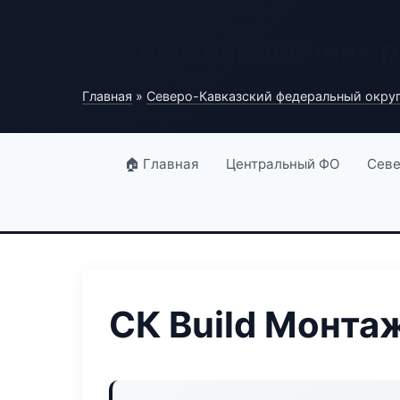
Полный справочник 
Главная
»
Северо-Кавказский федеральный окру
🏠 Главная
Центральный ФО
Севе
СК Build Монта