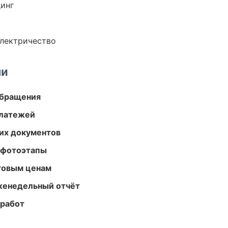
динг
электричество
ми
обращения
платежей
их документов
 фотоэтапы
птовым ценам
женедельный отчёт
 работ