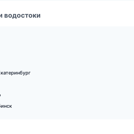
и водостоки
Екатеринбург
о
бинск