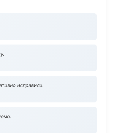
у.
ативно исправили.
уемо.