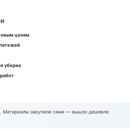
ми
птовым ценам
платежей
ая уборка
 работ
. Материалы закупали сами — вышло дешевле.