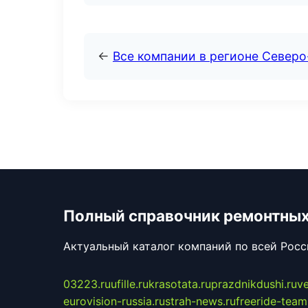
←
Все компании в регионе Северо
Полный справочник ремонтных
Актуальный каталог компаний по всей Рос
03223.ru
ufille.ru
krasotata.ru
prazdnikdushi.ru
v
eurovision-russia.ru
strah-news.ru
freeride-team