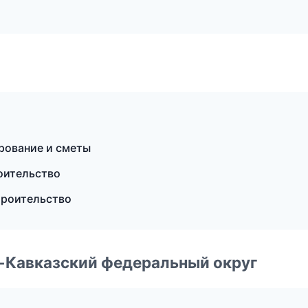
рование и сметы
оительство
троительство
о-Кавказский федеральный округ