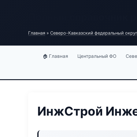
Полный справочник 
Главная
»
Северо-Кавказский федеральный окру
🏠 Главная
Центральный ФО
Севе
ИнжСтрой Инже