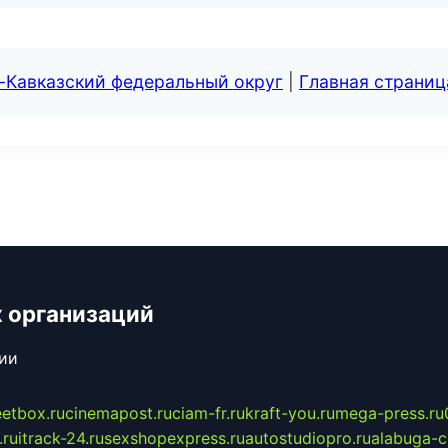
-Кавказский федеральный округ
|
Главная страниц
 организаций
сии
eetbox.ru
cinemapost.ru
ciam-fr.ru
kraft-you.ru
mega-press.ru
.ru
itrack-24.ru
sexshopexpress.ru
autostudiopro.ru
alabuga-ci