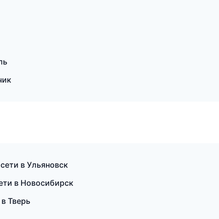
ль
чик
сети в Ульяновск
ети в Новосибирск
в Тверь