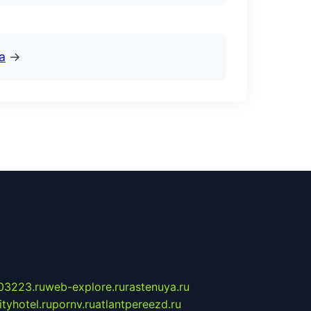
а
→
03223.ru
web-explore.ru
rastenuya.ru
tyhotel.ru
pornv.ru
atlantpereezd.ru