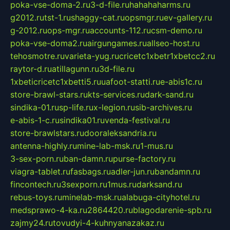
poka-vse-doma-2.ru
3-d-file.ru
hahahaharms.ru
g2012.ru
tst-1.ru
shaggy-cat.ru
opsmgr.ru
ev-gallery.ru
g-2012.ru
ops-mgr.ru
accounts-112.ru
csm-demo.ru
poka-vse-doma2.ru
airgungames.ru
allseo-host.ru
tehosmotre.ru
varieta-yug.ru
cricetc1xbetr1xbetcc2.ru
raytor-d.ru
atillagunn.ru
3d-file.ru
1xbeticricetc1xbetti5.ru
uafoot-statti.ru
e-abis1c.ru
store-brawl-stars.ru
kts-services.ru
dark-sand.ru
sindika-01.ru
sp-life.ru
x-legion.ru
sib-archives.ru
e-abis-1-c.ru
sindika01.ru
venda-festival.ru
store-brawlstars.ru
dooraleksandria.ru
antenna-highly.ru
mine-lab-msk.ru
1-mus.ru
3-sex-porn.ru
ban-damn.ru
purse-factory.ru
viagra-tablet.ru
fasbags.ru
adler-jun.ru
bandamn.ru
fincontech.ru
3sexporn.ru
1mus.ru
darksand.ru
rebus-toys.ru
minelab-msk.ru
alabuga-cityhotel.ru
medsprawo-4-ka.ru
2864420.ru
blagodarenie-spb.ru
zajmy24.ru
tovudyi-4-kuhnyanazakaz.ru