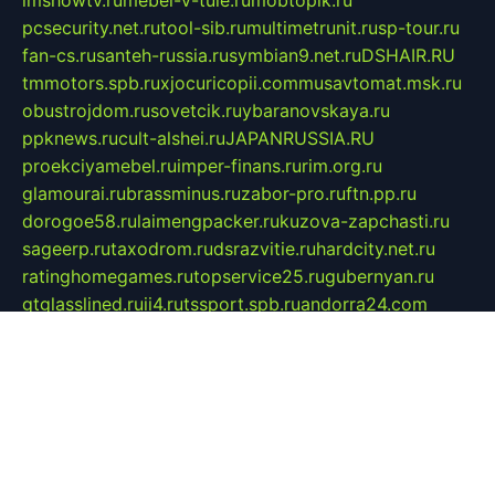
imshowtv.ru
mebel-v-tule.ru
mobtopik.ru
pcsecurity.net.ru
tool-sib.ru
multimetrunit.ru
sp-tour.ru
fan-cs.ru
santeh-russia.ru
symbian9.net.ru
DSHAIR.RU
tmmotors.spb.ru
xjocuricopii.com
musavtomat.msk.ru
obustrojdom.ru
sovetcik.ru
ybaranovskaya.ru
ppknews.ru
cult-alshei.ru
JAPANRUSSIA.RU
proekciyamebel.ru
imper-finans.ru
rim.org.ru
glamourai.ru
brassminus.ru
zabor-pro.ru
ftn.pp.ru
dorogoe58.ru
laimengpacker.ru
kuzova-zapchasti.ru
sageerp.ru
taxodrom.ru
dsrazvitie.ru
hardcity.net.ru
ratinghomegames.ru
topservice25.ru
gubernyan.ru
gtglasslined.ru
ii4.ru
tssport.spb.ru
andorra24.com
blackwallstreet.ru
oboimos.ru
optim-doors.com.ru
ikuch.ru
nycr.org.ru
npa21.ru
vremya-ch.spb.ru
desert000.ru
ivtorgi.ru
ifiori.ru
catalog-statei.ru
dcv.org.ru
spetsmaster174.ru
ipkameryhiseeu.ru
dum26.ru
ruspol.spb.ru
fr-opendp.ru
kam-solnyshko.ru
cheyenne-arapaho.ru
sevzapmetal.spb.ru