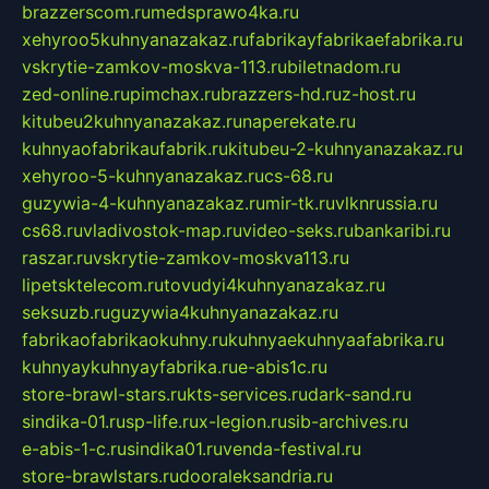
brazzerscom.ru
medsprawo4ka.ru
xehyroo5kuhnyanazakaz.ru
fabrikayfabrikaefabrika.ru
vskrytie-zamkov-moskva-113.ru
biletnadom.ru
zed-online.ru
pimchax.ru
brazzers-hd.ru
z-host.ru
kitubeu2kuhnyanazakaz.ru
naperekate.ru
kuhnyaofabrikaufabrik.ru
kitubeu-2-kuhnyanazakaz.ru
xehyroo-5-kuhnyanazakaz.ru
cs-68.ru
guzywia-4-kuhnyanazakaz.ru
mir-tk.ru
vlknrussia.ru
cs68.ru
vladivostok-map.ru
video-seks.ru
bankaribi.ru
raszar.ru
vskrytie-zamkov-moskva113.ru
lipetsktelecom.ru
tovudyi4kuhnyanazakaz.ru
seksuzb.ru
guzywia4kuhnyanazakaz.ru
fabrikaofabrikaokuhny.ru
kuhnyaekuhnyaafabrika.ru
kuhnyaykuhnyayfabrika.ru
e-abis1c.ru
store-brawl-stars.ru
kts-services.ru
dark-sand.ru
sindika-01.ru
sp-life.ru
x-legion.ru
sib-archives.ru
e-abis-1-c.ru
sindika01.ru
venda-festival.ru
store-brawlstars.ru
dooraleksandria.ru