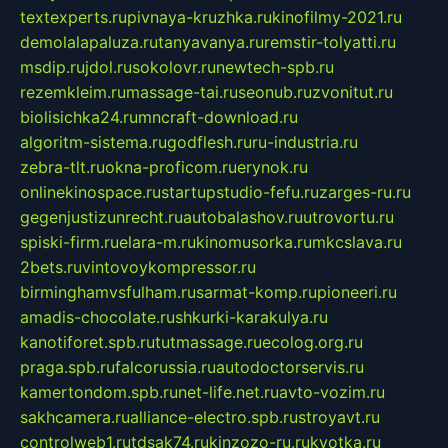
textexperts.ru
pivnaya-kruzhka.ru
kinofilmy-2021.ru
demolalapaluza.ru
tanyavanya.ru
remstir-tolyatti.ru
msdip.ru
jdol.ru
sokolovr.ru
newtech-spb.ru
rezemkleim.ru
massage-tai.ru
seonub.ru
zvonitut.ru
biolisichka24.ru
mncraft-download.ru
algoritm-sistema.ru
godflesh.ru
ru-industria.ru
zebra-tlt.ru
okna-proficom.ru
erynok.ru
onlinekinospace.ru
startupstudio-fefu.ru
zarges-ru.ru
gegenjustizunrecht.ru
autobalashov.ru
utrovortu.ru
spiski-firm.ru
elara-m.ru
kinomusorka.ru
mkcslava.ru
2bets.ru
vintovoykompressor.ru
birminghamvsfulham.ru
sarmat-komp.ru
pioneeri.ru
amadis-chocolate.ru
shkurki-karakulya.ru
kanotiforet.spb.ru
tutmassage.ru
ecolog.org.ru
praga.spb.ru
falcorussia.ru
autodoctorservis.ru
kamertondom.spb.ru
net-life.net.ru
avto-vozim.ru
sakhcamera.ru
alliance-electro.spb.ru
stroyavt.ru
controlweb1.ru
tdsak74.ru
kinzozo-ru.ru
kvotka.ru