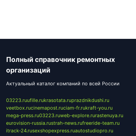
Полный справочник ремонтных
организаций
Актуальный каталог компаний по всей России
03223.ru
ufille.ru
krasotata.ru
prazdnikdushi.ru
veetbox.ru
cinemapost.ru
ciam-fr.ru
kraft-you.ru
mega-press.ru
03223.ru
web-explore.ru
rastenuya.ru
eurovision-russia.ru
strah-news.ru
freeride-team.ru
itrack-24.ru
sexshopexpress.ru
autostudiopro.ru