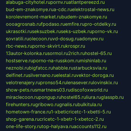
alabuga-cityhotel.ru
pornv.ru
atlantpereezd.ru
bud-em-znakomye.ru
a-cdc.ru
elektrostal-news.ru
korolevremont-market.ru
budem-znakomye.ru
oooagrosnab.ru
fpodaso.ru
emfire.ru
pro-otdelky.ru
ukrasotki.ru
seksuzbek.ru
seks-uzbek.ru
porno-vk.ru
sovratili.ru
olecoon.ru
vd-dosug.ru
adonyev.ru
rbc-news.ru
porno-skvirt.ru
krospr.ru
13autor-kolonka.ru
sormol.ru
2rich.ru
hostel-65.ru
hostserve.ru
porno-na-russkom.ru
mishinlab.ru
neznobi.ru
bigfatcc.ru
habble.ru
starbucksvia.ru
delfinet.ru
silvernano.ru
elestal.ru
vektor-doroga.ru
velotrenajery.ru
pronso54.ru
lenasever.ru
lovinskix.ru
show-pets.ru
smartnews03.ru
discofoxworld.ru
miraclecoon.ru
pongup.ru
hostel65.ru
liura.ru
glasspb.ru
firehunters.ru
gribowo.ru
gnalis.ru
bulkitula.ru
hometown-france.ru
1-xbeticricetc-1-xbetti-5.ru
shop-garena.ru
cricetc-1-xbetr-1-xbetcc-2.ru
one-life-story.ru
top-halyava.ru
accounts112.ru