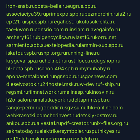
iron-snab.ru
costa-bella.ru
eugrus.pp.ru
associaciya39.ru
primexpo.spb.ru
bezmorchin.ru
ia2.ru
cpt21.ru
ispecspb.ru
regahost.ru
kolosok-elita.ru
tae-kwon.ru
consrio.com.ru
insiam.ru
avegainfo.ru
archery161.ru
bigencyclica.ru
vlast16.ru
korru.net
sarmiento.spb.su
extelopedia.ru
lammin-suo.spb.ru
iskatour.spb.ru
snpi.org.ru
running-line.ru
krygeva-spa.ru
chel.net.ru
rust-loco.ru
dugshop.ru
hl-beta.spb.ru
school494.spb.ru
mymubaby.ru
epoha-metalband.ru
ngr.spb.ru
rusgosnews.com
dieselvostok.ru
24hostel.msk.ru
w-dev.ru
f-ship.ru
regsmi.ru
filmnetwork.ru
malinasp.ru
kinosvin.ru
h2o-salon.ru
malutkayork.ru
deltaprim.spb.ru
tango-perm.ru
gooddir.ru
sgv.su
multiki-online.com
webkrasotki.com
cherinvest.ru
detskiy-ostrov.ru
ankou.spb.ru
alvesta1.ru
pdf-creator.ru
nix-files.org.ru
sakhatoday.ru
elektrikersymboler.ru
sputnikyes.ru
golf2club.msk.ru
aeforums.ru
zallclub.ru