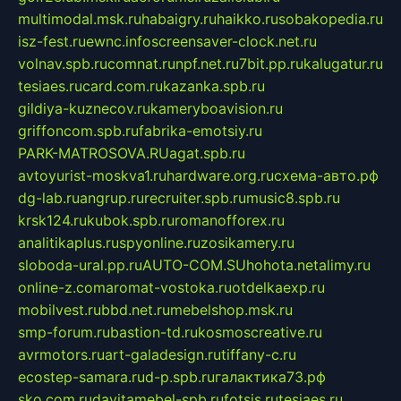
multimodal.msk.ru
habaigry.ru
haikko.ru
sobakopedia.ru
isz-fest.ru
ewnc.info
screensaver-clock.net.ru
volnav.spb.ru
comnat.ru
npf.net.ru
7bit.pp.ru
kalugatur.ru
tesiaes.ru
card.com.ru
kazanka.spb.ru
gildiya-kuznecov.ru
kameryboavision.ru
griffoncom.spb.ru
fabrika-emotsiy.ru
PARK-MATROSOVA.RU
agat.spb.ru
avtoyurist-moskva1.ru
hardware.org.ru
схема-авто.рф
dg-lab.ru
angrup.ru
recruiter.spb.ru
music8.spb.ru
krsk124.ru
kubok.spb.ru
romanofforex.ru
analitikaplus.ru
spyonline.ru
zosikamery.ru
sloboda-ural.pp.ru
AUTO-COM.SU
hohota.net
alimy.ru
online-z.com
aromat-vostoka.ru
otdelkaexp.ru
mobilvest.ru
bbd.net.ru
mebelshop.msk.ru
smp-forum.ru
bastion-td.ru
kosmoscreative.ru
avrmotors.ru
art-galadesign.ru
tiffany-c.ru
ecostep-samara.ru
d-p.spb.ru
галактика73.рф
sko.com.ru
davitamebel-spb.ru
fotsis.ru
tesiaes.ru