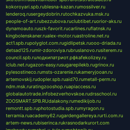
kokoroyari.spb.ru
blesna-kazan.ru
mossilver.ru
lenderoq.ru
sergeydobrin.ru
tochkazvuka.msk.ru
people-of-art.ru
bezzubova.ru
clubtibet.ru
orior-aks.ru
dynamoauto.ru
szk-favorit.ru
carlines.ru
flatnsk.ru
kingbolenskaner.ru
alex-motor.ru
astroline.net.ru
act1.spb.ru
polyglot.com.ru
gidlipetsk.ru
ooo-driada.ru
detsad125.ru
mir-zdoroviya.ru
bruslanovo.ru
siterem.ru
council.spb.ru
лодкипатриот.рф
kafekolizey.ru
iclub.net.ru
gazon-easy.ru
sugarepilekb.ru
grinox.ru
pylesostineco.ru
msts-ozarenie.ru
kameryjooan.ru
artemovskij.ru
dopler.spb.ru
aid70.ru
metall-perm.ru
ndm.msk.ru
ratingzooshop.ru
apiaccess.ru
globalautotrade.info
bezverhovskoe.ru
drsschool.ru
ZOOSMART.SPB.RU
dalakony.ru
medikijob.ru
remontt.spb.ru
photostudia.spb.ru
myragon.ru
terramia.ru
academy62.ru
gardengallereya.ru
rti.com.ru
artem-news.ru
biserinca.ru
krasnodarkurort.com