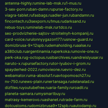
antenna-highly.ru
mine-lab-msk.ru
1-mus.ru
3-sex-porn.ru
ban-damn.ru
purse-factory.ru
viagra-tablet.ru
fasbags.ru
adler-jun.ru
bandamn.ru
fincontech.ru
3sexporn.ru
1mus.ru
darksand.ru
rebus-toys.ru
minelab-msk.ru
rtdco.ru
seo-prodvizhenie-sajtov-stroitelnyh-kompanij.ru
card-voice.ru
rulonnyygazon177.ru
snow-guard.ru
domizbrusa-9x12spb.ru
demaholding.ru
aalse.ru
a380club.ru
argentinamia.ru
perkoka.ru
movie-one.ru
perk-oka.ru
g-octopus.ru
sibarchives.ru
andreislyusar.ru
naruto-x.ru
pursefactory.ru
tor-lyubov-i-grom.ru
spayderhed-2022.ru
movieone.ru
evro-dez.ru
webamator.ru
ma-absolut1.ru
avtopomosch27.ru
nv-750.ru
news-plain.ru
nertansaga.ru
delanalad.ru
dizfiles.ru
youtubefree.ru
aria-family.ru
roadli.ru
planeta-samara.ru
mysmartbuy.ru
matrasy-kemerovo.ru
ashanet.ru
trade-farm.ru
dotcustoms.ru
domizbrusa9x12spb.ru
autodamp.ru