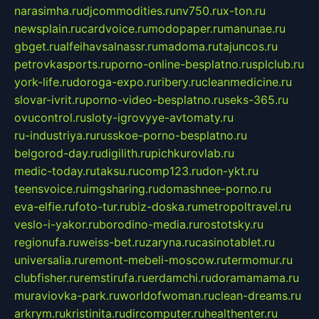
narasimha.ru
djcommodities.ru
nv750.ru
x-ton.ru
newsplain.ru
cardvoice.ru
modopaper.ru
manunae.ru
gbget.ru
alfeihavsalnassr.ru
madoma.ru
tajuncos.ru
petrovkasports.ru
porno-online-besplatno.ru
splclub.ru
york-life.ru
doroga-expo.ru
ribery.ru
cleanmedicine.ru
slovar-ivrit.ru
porno-video-besplatno.ru
seks-365.ru
ovucontrol.ru
sloty-igrovyye-avtomaty.ru
ru-industriya.ru
russkoe-porno-besplatno.ru
belgorod-day.ru
digilith.ru
pichkurovlab.ru
medic-today.ru
taksu.ru
comp123.ru
don-ykt.ru
teensvoice.ru
imgsharing.ru
domashnee-porno.ru
eva-elfie.ru
foto-tur.ru
biz-doska.ru
metropoltravel.ru
veslo-i-yakor.ru
borodino-media.ru
rostotsky.ru
regionufa.ru
weiss-bet.ru
zaryna.ru
casinotablet.ru
universalia.ru
remont-mebeli-moscow.ru
termomur.ru
clubfisher.ru
remstirufa.ru
erdamchi.ru
doramamama.ru
muraviovka-park.ru
worldofwoman.ru
clean-dreams.ru
arkrym.ru
kristinita.ru
dircomputer.ru
healthenter.ru