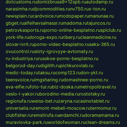
dotcustoms.ru
domizbrusa9x12spb.ru
autodamp.ru
narasimha.ru
djcommodities.ru
nv750.ru
x-ton.ru
newsplain.ru
cardvoice.ru
modopaper.ru
manunae.ru
gbget.ru
alfeihavsalnassr.ru
madoma.ru
tajuncos.ru
petrovkasports.ru
porno-online-besplatno.ru
splclub.ru
york-life.ru
doroga-expo.ru
ribery.ru
cleanmedicine.ru
slovar-ivrit.ru
porno-video-besplatno.ru
seks-365.ru
ovucontrol.ru
sloty-igrovyye-avtomaty.ru
ru-industriya.ru
russkoe-porno-besplatno.ru
belgorod-day.ru
digilith.ru
pichkurovlab.ru
medic-today.ru
taksu.ru
comp123.ru
don-ykt.ru
teensvoice.ru
imgsharing.ru
domashnee-porno.ru
eva-elfie.ru
foto-tur.ru
biz-doska.ru
metropoltravel.ru
veslo-i-yakor.ru
borodino-media.ru
rostotsky.ru
regionufa.ru
weiss-bet.ru
zaryna.ru
casinotablet.ru
universalia.ru
remont-mebeli-moscow.ru
termomur.ru
clubfisher.ru
remstirufa.ru
erdamchi.ru
doramamama.ru
muraviovka-park.ru
worldofwoman.ru
clean-dreams.ru