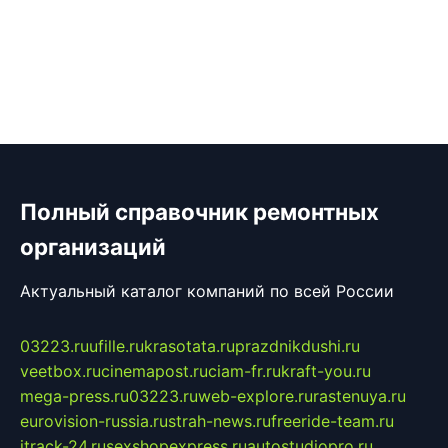
Полный справочник ремонтных
организаций
Актуальный каталог компаний по всей России
03223.ru
ufille.ru
krasotata.ru
prazdnikdushi.ru
veetbox.ru
cinemapost.ru
ciam-fr.ru
kraft-you.ru
mega-press.ru
03223.ru
web-explore.ru
rastenuya.ru
eurovision-russia.ru
strah-news.ru
freeride-team.ru
itrack-24.ru
sexshopexpress.ru
autostudiopro.ru