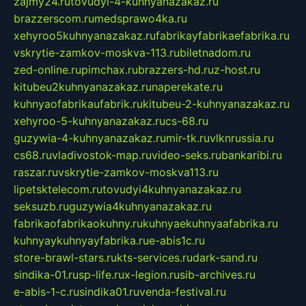
zajmy24.ru
tovudyi-4-kuhnyanazakaz.ru
brazzerscom.ru
medsprawo4ka.ru
xehyroo5kuhnyanazakaz.ru
fabrikayfabrikaefabrika.ru
vskrytie-zamkov-moskva-113.ru
biletnadom.ru
zed-online.ru
pimchax.ru
brazzers-hd.ru
z-host.ru
kitubeu2kuhnyanazakaz.ru
naperekate.ru
kuhnyaofabrikaufabrik.ru
kitubeu-2-kuhnyanazakaz.ru
xehyroo-5-kuhnyanazakaz.ru
cs-68.ru
guzywia-4-kuhnyanazakaz.ru
mir-tk.ru
vlknrussia.ru
cs68.ru
vladivostok-map.ru
video-seks.ru
bankaribi.ru
raszar.ru
vskrytie-zamkov-moskva113.ru
lipetsktelecom.ru
tovudyi4kuhnyanazakaz.ru
seksuzb.ru
guzywia4kuhnyanazakaz.ru
fabrikaofabrikaokuhny.ru
kuhnyaekuhnyaafabrika.ru
kuhnyaykuhnyayfabrika.ru
e-abis1c.ru
store-brawl-stars.ru
kts-services.ru
dark-sand.ru
sindika-01.ru
sp-life.ru
x-legion.ru
sib-archives.ru
e-abis-1-c.ru
sindika01.ru
venda-festival.ru