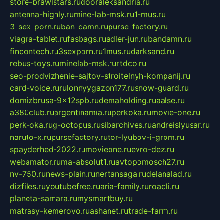
store-brawlstars.ru
dooraleksandria.ru
antenna-highly.ru
mine-lab-msk.ru
1-mus.ru
3-sex-porn.ru
ban-damn.ru
purse-factory.ru
viagra-tablet.ru
fasbags.ru
adler-jun.ru
bandamn.ru
fincontech.ru
3sexporn.ru
1mus.ru
darksand.ru
rebus-toys.ru
minelab-msk.ru
rtdco.ru
seo-prodvizhenie-sajtov-stroitelnyh-kompanij.ru
card-voice.ru
rulonnyygazon177.ru
snow-guard.ru
domizbrusa-9x12spb.ru
demaholding.ru
aalse.ru
a380club.ru
argentinamia.ru
perkoka.ru
movie-one.ru
perk-oka.ru
g-octopus.ru
sibarchives.ru
andreislyusar.ru
naruto-x.ru
pursefactory.ru
tor-lyubov-i-grom.ru
spayderhed-2022.ru
movieone.ru
evro-dez.ru
webamator.ru
ma-absolut1.ru
avtopomosch27.ru
nv-750.ru
news-plain.ru
nertansaga.ru
delanalad.ru
dizfiles.ru
youtubefree.ru
aria-family.ru
roadli.ru
planeta-samara.ru
mysmartbuy.ru
matrasy-kemerovo.ru
ashanet.ru
trade-farm.ru