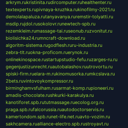
arkrym.ru
kristinita.ru
dircomputer.ru
healthenter.ru
textexperts.ru
pivnaya-kruzhka.ru
kinofilmy-2021.ru
demolalapaluza.ru
tanyavanya.ru
remstir-tolyatti.ru
msdip.ru
jdol.ru
sokolovr.ru
newtech-spb.ru
rezemkleim.ru
massage-tai.ru
seonub.ru
zvonitut.ru
biolisichka24.ru
mncraft-download.ru
algoritm-sistema.ru
godflesh.ru
ru-industria.ru
zebra-tlt.ru
okna-proficom.ru
erynok.ru
onlinekinospace.ru
startupstudio-fefu.ru
zarges-ru.ru
gegenjustizunrecht.ru
autobalashov.ru
utrovortu.ru
spiski-firm.ru
elara-m.ru
kinomusorka.ru
mkcslava.ru
2bets.ru
vintovoykompressor.ru
birminghamvsfulham.ru
sarmat-komp.ru
pioneeri.ru
amadis-chocolate.ru
shkurki-karakulya.ru
kanotiforet.spb.ru
tutmassage.ru
ecolog.org.ru
praga.spb.ru
falcorussia.ru
autodoctorservis.ru
kamertondom.spb.ru
net-life.net.ru
avto-vozim.ru
sakhcamera.ru
alliance-electro.spb.ru
stroyavt.ru