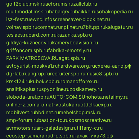
golf2club.msk.ru
aeforums.ru
zallclub.ru
multimodal.msk.ru
habaigry.ru
haikko.ru
sobakopedia.ru
isz-fest.ru
ewnc.info
screensaver-clock.net.ru
volnav.spb.ru
comnat.ru
npf.net.ru
7bit.pp.ru
kalugatur.ru
tesiaes.ru
card.com.ru
kazanka.spb.ru
gildiya-kuznecov.ru
kameryboavision.ru
griffoncom.spb.ru
fabrika-emotsiy.ru
PARK-MATROSOVA.RU
agat.spb.ru
avtoyurist-moskva1.ru
hardware.org.ru
схема-авто.рф
dg-lab.ru
angrup.ru
recruiter.spb.ru
music8.spb.ru
krsk124.ru
kubok.spb.ru
romanofforex.ru
analitikaplus.ru
spyonline.ru
zosikamery.ru
sloboda-ural.pp.ru
AUTO-COM.SU
hohota.net
alimy.ru
online-z.com
aromat-vostoka.ru
otdelkaexp.ru
mobilvest.ru
bbd.net.ru
mebelshop.msk.ru
smp-forum.ru
bastion-td.ru
kosmoscreative.ru
avrmotors.ru
art-galadesign.ru
tiffany-c.ru
ecostep-samara.ru
d-p.spb.ru
галактика73.рф