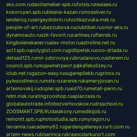
sko.com.ru
davitamebel-spb.ru
fotsis.ru
tesiaes.ru
kokoroyari.spb.ru
blesna-kazan.ru
mossilver.ru
lenderoq.ru
sergeydobrin.ru
tochkazvuka.msk.ru
people-of-art.ru
bezzubova.ru
clubtibet.ru
orior-aks.ru
dynamoauto.ru
szk-favorit.ru
carlines.ru
flatnsk.ru
kingbolenskaner.ru
alex-motor.ru
astroline.net.ru
act1.spb.ru
polyglot.com.ru
gidlipetsk.ru
ooo-driada.ru
detsad125.ru
mir-zdoroviya.ru
bruslanovo.ru
siterem.ru
council.spb.ru
лодкипатриот.рф
kafekolizey.ru
iclub.net.ru
gazon-easy.ru
sugarepilekb.ru
grinox.ru
pylesostineco.ru
msts-ozarenie.ru
kameryjooan.ru
artemovskij.ru
dopler.spb.ru
aid70.ru
metall-perm.ru
ndm.msk.ru
ratingzooshop.ru
apiaccess.ru
globalautotrade.info
bezverhovskoe.ru
drsschool.ru
ZOOSMART.SPB.RU
dalakony.ru
medikijob.ru
remontt.spb.ru
photostudia.spb.ru
myragon.ru
terramia.ru
academy62.ru
gardengallereya.ru
rti.com.ru
artem-news.ru
biserinca.ru
krasnodarkurort.com