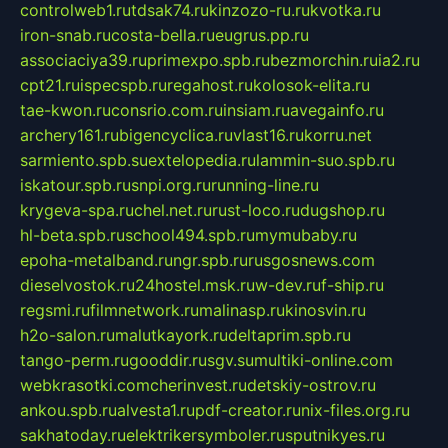
controlweb1.ru
tdsak74.ru
kinzozo-ru.ru
kvotka.ru
iron-snab.ru
costa-bella.ru
eugrus.pp.ru
associaciya39.ru
primexpo.spb.ru
bezmorchin.ru
ia2.ru
cpt21.ru
ispecspb.ru
regahost.ru
kolosok-elita.ru
tae-kwon.ru
consrio.com.ru
insiam.ru
avegainfo.ru
archery161.ru
bigencyclica.ru
vlast16.ru
korru.net
sarmiento.spb.su
extelopedia.ru
lammin-suo.spb.ru
iskatour.spb.ru
snpi.org.ru
running-line.ru
krygeva-spa.ru
chel.net.ru
rust-loco.ru
dugshop.ru
hl-beta.spb.ru
school494.spb.ru
mymubaby.ru
epoha-metalband.ru
ngr.spb.ru
rusgosnews.com
dieselvostok.ru
24hostel.msk.ru
w-dev.ru
f-ship.ru
regsmi.ru
filmnetwork.ru
malinasp.ru
kinosvin.ru
h2o-salon.ru
malutkayork.ru
deltaprim.spb.ru
tango-perm.ru
gooddir.ru
sgv.su
multiki-online.com
webkrasotki.com
cherinvest.ru
detskiy-ostrov.ru
ankou.spb.ru
alvesta1.ru
pdf-creator.ru
nix-files.org.ru
sakhatoday.ru
elektrikersymboler.ru
sputnikyes.ru