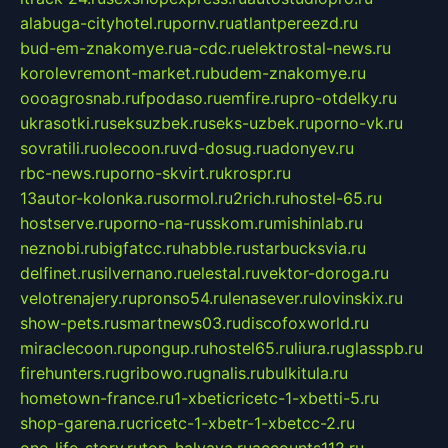
alabuga-cityhotel.ru
pornv.ru
atlantpereezd.ru
bud-em-znakomye.ru
a-cdc.ru
elektrostal-news.ru
korolevremont-market.ru
budem-znakomye.ru
oooagrosnab.ru
fpodaso.ru
emfire.ru
pro-otdelky.ru
ukrasotki.ru
seksuzbek.ru
seks-uzbek.ru
porno-vk.ru
sovratili.ru
olecoon.ru
vd-dosug.ru
adonyev.ru
rbc-news.ru
porno-skvirt.ru
krospr.ru
13autor-kolonka.ru
sormol.ru
2rich.ru
hostel-65.ru
hostserve.ru
porno-na-russkom.ru
mishinlab.ru
neznobi.ru
bigfatcc.ru
habble.ru
starbucksvia.ru
delfinet.ru
silvernano.ru
elestal.ru
vektor-doroga.ru
velotrenajery.ru
pronso54.ru
lenasever.ru
lovinskix.ru
show-pets.ru
smartnews03.ru
discofoxworld.ru
miraclecoon.ru
pongup.ru
hostel65.ru
liura.ru
glasspb.ru
firehunters.ru
gribowo.ru
gnalis.ru
bulkitula.ru
hometown-france.ru
1-xbeticricetc-1-xbetti-5.ru
shop-garena.ru
cricetc-1-xbetr-1-xbetcc-2.ru