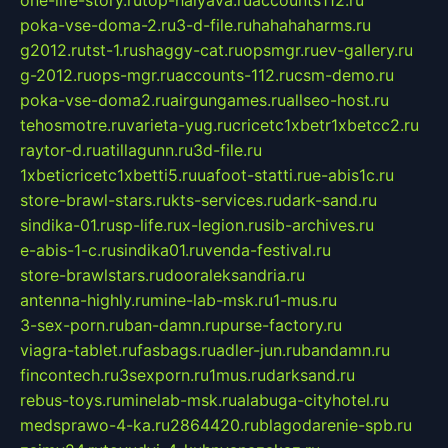
one-life-story.ru
top-halyava.ru
accounts112.ru
poka-vse-doma-2.ru
3-d-file.ru
hahahaharms.ru
g2012.ru
tst-1.ru
shaggy-cat.ru
opsmgr.ru
ev-gallery.ru
g-2012.ru
ops-mgr.ru
accounts-112.ru
csm-demo.ru
poka-vse-doma2.ru
airgungames.ru
allseo-host.ru
tehosmotre.ru
varieta-yug.ru
cricetc1xbetr1xbetcc2.ru
raytor-d.ru
atillagunn.ru
3d-file.ru
1xbeticricetc1xbetti5.ru
uafoot-statti.ru
e-abis1c.ru
store-brawl-stars.ru
kts-services.ru
dark-sand.ru
sindika-01.ru
sp-life.ru
x-legion.ru
sib-archives.ru
e-abis-1-c.ru
sindika01.ru
venda-festival.ru
store-brawlstars.ru
dooraleksandria.ru
antenna-highly.ru
mine-lab-msk.ru
1-mus.ru
3-sex-porn.ru
ban-damn.ru
purse-factory.ru
viagra-tablet.ru
fasbags.ru
adler-jun.ru
bandamn.ru
fincontech.ru
3sexporn.ru
1mus.ru
darksand.ru
rebus-toys.ru
minelab-msk.ru
alabuga-cityhotel.ru
medsprawo-4-ka.ru
2864420.ru
blagodarenie-spb.ru