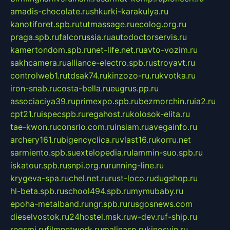
amadis-chocolate.ru
shkurki-karakulya.ru
kanotiforet.spb.ru
tutmassage.ru
ecolog.org.ru
praga.spb.ru
falcorussia.ru
autodoctorservis.ru
kamertondom.spb.ru
net-life.net.ru
avto-vozim.ru
sakhcamera.ru
alliance-electro.spb.ru
stroyavt.ru
controlweb1.ru
tdsak74.ru
kinzozo-ru.ru
kvotka.ru
iron-snab.ru
costa-bella.ru
eugrus.pp.ru
associaciya39.ru
primexpo.spb.ru
bezmorchin.ru
ia2.ru
cpt21.ru
ispecspb.ru
regahost.ru
kolosok-elita.ru
tae-kwon.ru
consrio.com.ru
insiam.ru
avegainfo.ru
archery161.ru
bigencyclica.ru
vlast16.ru
korru.net
sarmiento.spb.su
extelopedia.ru
lammin-suo.spb.ru
iskatour.spb.ru
snpi.org.ru
running-line.ru
krygeva-spa.ru
chel.net.ru
rust-loco.ru
dugshop.ru
hl-beta.spb.ru
school494.spb.ru
mymubaby.ru
epoha-metalband.ru
ngr.spb.ru
rusgosnews.com
dieselvostok.ru
24hostel.msk.ru
w-dev.ru
f-ship.ru
regsmi.ru
filmnetwork.ru
malinasp.ru
kinosvin.ru