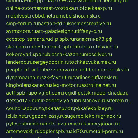
sloboda-ural.pp.ru
AUTO-COM.SU
hohota.net
alimy.ru
online-z.com
aromat-vostoka.ru
otdelkaexp.ru
mobilvest.ru
bbd.net.ru
mebelshop.msk.ru
smp-forum.ru
bastion-td.ru
kosmoscreative.ru
avrmotors.ru
art-galadesign.ru
tiffany-c.ru
ecostep-samara.ru
d-p.spb.ru
галактика73.рф
sko.com.ru
davitamebel-spb.ru
fotsis.ru
tesiaes.ru
kokoroyari.spb.ru
blesna-kazan.ru
mossilver.ru
lenderoq.ru
sergeydobrin.ru
tochkazvuka.msk.ru
people-of-art.ru
bezzubova.ru
clubtibet.ru
orior-aks.ru
dynamoauto.ru
szk-favorit.ru
carlines.ru
flatnsk.ru
kingbolenskaner.ru
alex-motor.ru
astroline.net.ru
act1.spb.ru
polyglot.com.ru
gidlipetsk.ru
ooo-driada.ru
detsad125.ru
mir-zdoroviya.ru
bruslanovo.ru
siterem.ru
council.spb.ru
лодкипатриот.рф
kafekolizey.ru
iclub.net.ru
gazon-easy.ru
sugarepilekb.ru
grinox.ru
pylesostineco.ru
msts-ozarenie.ru
kameryjooan.ru
artemovskij.ru
dopler.spb.ru
aid70.ru
metall-perm.ru