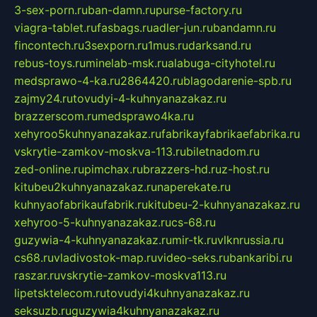
3-sex-porn.ru
ban-damn.ru
purse-factory.ru
viagra-tablet.ru
fasbags.ru
adler-jun.ru
bandamn.ru
fincontech.ru
3sexporn.ru
1mus.ru
darksand.ru
rebus-toys.ru
minelab-msk.ru
alabuga-cityhotel.ru
medsprawo-4-ka.ru
2864420.ru
blagodarenie-spb.ru
zajmy24.ru
tovudyi-4-kuhnyanazakaz.ru
brazzerscom.ru
medsprawo4ka.ru
xehyroo5kuhnyanazakaz.ru
fabrikayfabrikaefabrika.ru
vskrytie-zamkov-moskva-113.ru
biletnadom.ru
zed-online.ru
pimchax.ru
brazzers-hd.ru
z-host.ru
kitubeu2kuhnyanazakaz.ru
naperekate.ru
kuhnyaofabrikaufabrik.ru
kitubeu-2-kuhnyanazakaz.ru
xehyroo-5-kuhnyanazakaz.ru
cs-68.ru
guzywia-4-kuhnyanazakaz.ru
mir-tk.ru
vlknrussia.ru
cs68.ru
vladivostok-map.ru
video-seks.ru
bankaribi.ru
raszar.ru
vskrytie-zamkov-moskva113.ru
lipetsktelecom.ru
tovudyi4kuhnyanazakaz.ru
seksuzb.ru
guzywia4kuhnyanazakaz.ru