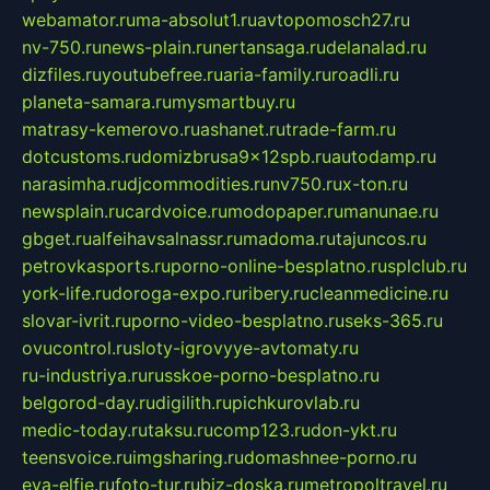
webamator.ru
ma-absolut1.ru
avtopomosch27.ru
nv-750.ru
news-plain.ru
nertansaga.ru
delanalad.ru
dizfiles.ru
youtubefree.ru
aria-family.ru
roadli.ru
planeta-samara.ru
mysmartbuy.ru
matrasy-kemerovo.ru
ashanet.ru
trade-farm.ru
dotcustoms.ru
domizbrusa9x12spb.ru
autodamp.ru
narasimha.ru
djcommodities.ru
nv750.ru
x-ton.ru
newsplain.ru
cardvoice.ru
modopaper.ru
manunae.ru
gbget.ru
alfeihavsalnassr.ru
madoma.ru
tajuncos.ru
petrovkasports.ru
porno-online-besplatno.ru
splclub.ru
york-life.ru
doroga-expo.ru
ribery.ru
cleanmedicine.ru
slovar-ivrit.ru
porno-video-besplatno.ru
seks-365.ru
ovucontrol.ru
sloty-igrovyye-avtomaty.ru
ru-industriya.ru
russkoe-porno-besplatno.ru
belgorod-day.ru
digilith.ru
pichkurovlab.ru
medic-today.ru
taksu.ru
comp123.ru
don-ykt.ru
teensvoice.ru
imgsharing.ru
domashnee-porno.ru
eva-elfie.ru
foto-tur.ru
biz-doska.ru
metropoltravel.ru