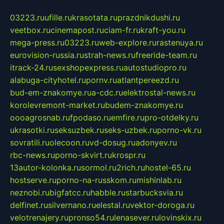
03223.ru
ufille.ru
krasotata.ru
prazdnikdushi.ru
veetbox.ru
cinemapost.ru
ciam-fr.ru
kraft-you.ru
mega-press.ru
03223.ru
web-explore.ru
rastenuya.ru
eurovision-russia.ru
strah-news.ru
freeride-team.ru
itrack-24.ru
sexshopexpress.ru
autostudiopro.ru
alabuga-cityhotel.ru
pornv.ru
atlantpereezd.ru
bud-em-znakomye.ru
a-cdc.ru
elektrostal-news.ru
korolevremont-market.ru
budem-znakomye.ru
oooagrosnab.ru
fpodaso.ru
emfire.ru
pro-otdelky.ru
ukrasotki.ru
seksuzbek.ru
seks-uzbek.ru
porno-vk.ru
sovratili.ru
olecoon.ru
vd-dosug.ru
adonyev.ru
rbc-news.ru
porno-skvirt.ru
krospr.ru
13autor-kolonka.ru
sormol.ru
2rich.ru
hostel-65.ru
hostserve.ru
porno-na-russkom.ru
mishinlab.ru
neznobi.ru
bigfatcc.ru
habble.ru
starbucksvia.ru
delfinet.ru
silvernano.ru
elestal.ru
vektor-doroga.ru
velotrenajery.ru
pronso54.ru
lenasever.ru
lovinskix.ru