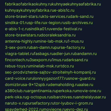
fabrikaofabrikaokuhny.ru
kuhnyaekuhnyaafabrika.ru
kuhnyaykuhnyayfabrika.ru
e-abis1c.ru
store-brawl-stars.ru
kts-services.ru
dark-sand.ru
sindika-01.ru
sp-life.ru
x-legion.ru
sib-archives.ru
e-abis-1-c.ru
sindika01.ru
venda-festival.ru
store-brawlstars.ru
dooraleksandria.ru
antenna-highly.ru
mine-lab-msk.ru
1-mus.ru
3-sex-porn.ru
ban-damn.ru
purse-factory.ru
viagra-tablet.ru
fasbags.ru
adler-jun.ru
bandamn.ru
fincontech.ru
3sexporn.ru
1mus.ru
darksand.ru
rebus-toys.ru
minelab-msk.ru
rtdco.ru
seo-prodvizhenie-sajtov-stroitelnyh-kompanij.ru
card-voice.ru
rulonnyygazon177.ru
snow-guard.ru
domizbrusa-9x12spb.ru
demaholding.ru
aalse.ru
a380club.ru
argentinamia.ru
perkoka.ru
movie-one.ru
perk-oka.ru
g-octopus.ru
sibarchives.ru
andreislyusar.ru
naruto-x.ru
pursefactory.ru
tor-lyubov-i-grom.ru
spayderhed-2022.ru
movieone.ru
evro-dez.ru