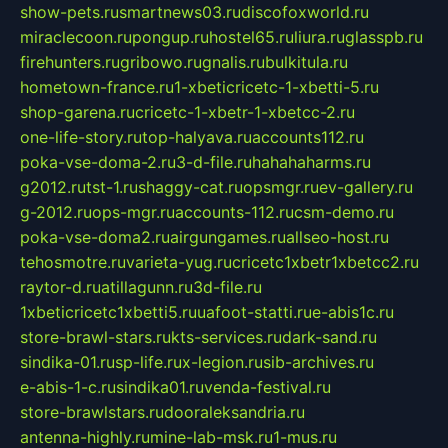
show-pets.ru
smartnews03.ru
discofoxworld.ru
miraclecoon.ru
pongup.ru
hostel65.ru
liura.ru
glasspb.ru
firehunters.ru
gribowo.ru
gnalis.ru
bulkitula.ru
hometown-france.ru
1-xbeticricetc-1-xbetti-5.ru
shop-garena.ru
cricetc-1-xbetr-1-xbetcc-2.ru
one-life-story.ru
top-halyava.ru
accounts112.ru
poka-vse-doma-2.ru
3-d-file.ru
hahahaharms.ru
g2012.ru
tst-1.ru
shaggy-cat.ru
opsmgr.ru
ev-gallery.ru
g-2012.ru
ops-mgr.ru
accounts-112.ru
csm-demo.ru
poka-vse-doma2.ru
airgungames.ru
allseo-host.ru
tehosmotre.ru
varieta-yug.ru
cricetc1xbetr1xbetcc2.ru
raytor-d.ru
atillagunn.ru
3d-file.ru
1xbeticricetc1xbetti5.ru
uafoot-statti.ru
e-abis1c.ru
store-brawl-stars.ru
kts-services.ru
dark-sand.ru
sindika-01.ru
sp-life.ru
x-legion.ru
sib-archives.ru
e-abis-1-c.ru
sindika01.ru
venda-festival.ru
store-brawlstars.ru
dooraleksandria.ru
antenna-highly.ru
mine-lab-msk.ru
1-mus.ru