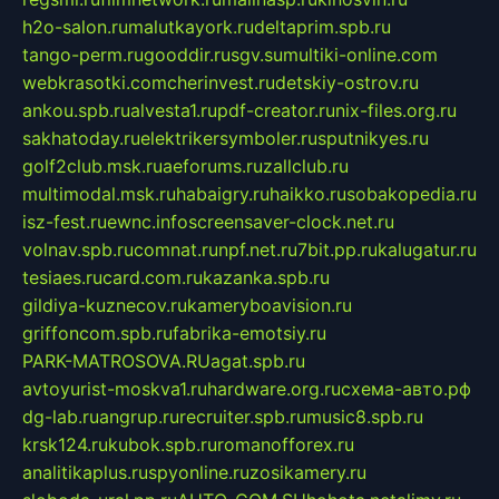
h2o-salon.ru
malutkayork.ru
deltaprim.spb.ru
tango-perm.ru
gooddir.ru
sgv.su
multiki-online.com
webkrasotki.com
cherinvest.ru
detskiy-ostrov.ru
ankou.spb.ru
alvesta1.ru
pdf-creator.ru
nix-files.org.ru
sakhatoday.ru
elektrikersymboler.ru
sputnikyes.ru
golf2club.msk.ru
aeforums.ru
zallclub.ru
multimodal.msk.ru
habaigry.ru
haikko.ru
sobakopedia.ru
isz-fest.ru
ewnc.info
screensaver-clock.net.ru
volnav.spb.ru
comnat.ru
npf.net.ru
7bit.pp.ru
kalugatur.ru
tesiaes.ru
card.com.ru
kazanka.spb.ru
gildiya-kuznecov.ru
kameryboavision.ru
griffoncom.spb.ru
fabrika-emotsiy.ru
PARK-MATROSOVA.RU
agat.spb.ru
avtoyurist-moskva1.ru
hardware.org.ru
схема-авто.рф
dg-lab.ru
angrup.ru
recruiter.spb.ru
music8.spb.ru
krsk124.ru
kubok.spb.ru
romanofforex.ru
analitikaplus.ru
spyonline.ru
zosikamery.ru