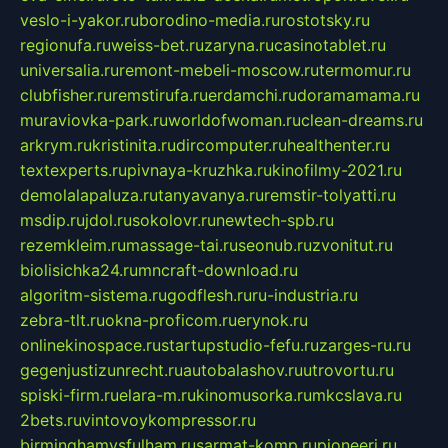
veslo-i-yakor.ru
borodino-media.ru
rostotsky.ru
regionufa.ru
weiss-bet.ru
zaryna.ru
casinotablet.ru
universalia.ru
remont-mebeli-moscow.ru
termomur.ru
clubfisher.ru
remstirufa.ru
erdamchi.ru
doramamama.ru
muraviovka-park.ru
worldofwoman.ru
clean-dreams.ru
arkrym.ru
kristinita.ru
dircomputer.ru
healthenter.ru
textexperts.ru
pivnaya-kruzhka.ru
kinofilmy-2021.ru
demolalapaluza.ru
tanyavanya.ru
remstir-tolyatti.ru
msdip.ru
jdol.ru
sokolovr.ru
newtech-spb.ru
rezemkleim.ru
massage-tai.ru
seonub.ru
zvonitut.ru
biolisichka24.ru
mncraft-download.ru
algoritm-sistema.ru
godflesh.ru
ru-industria.ru
zebra-tlt.ru
okna-proficom.ru
erynok.ru
onlinekinospace.ru
startupstudio-fefu.ru
zarges-ru.ru
gegenjustizunrecht.ru
autobalashov.ru
utrovortu.ru
spiski-firm.ru
elara-m.ru
kinomusorka.ru
mkcslava.ru
2bets.ru
vintovoykompressor.ru
birminghamvsfulham.ru
sarmat-komp.ru
pioneeri.ru