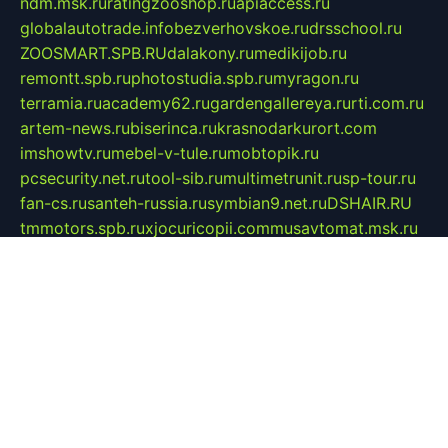
ndm.msk.ru
ratingzooshop.ru
apiaccess.ru
globalautotrade.info
bezverhovskoe.ru
drsschool.ru
ZOOSMART.SPB.RU
dalakony.ru
medikijob.ru
remontt.spb.ru
photostudia.spb.ru
myragon.ru
terramia.ru
academy62.ru
gardengallereya.ru
rti.com.ru
artem-news.ru
biserinca.ru
krasnodarkurort.com
imshowtv.ru
mebel-v-tule.ru
mobtopik.ru
pcsecurity.net.ru
tool-sib.ru
multimetrunit.ru
sp-tour.ru
fan-cs.ru
santeh-russia.ru
symbian9.net.ru
DSHAIR.RU
tmmotors.spb.ru
xjocuricopii.com
musavtomat.msk.ru
obustrojdom.ru
sovetcik.ru
ybaranovskaya.ru
ppknews.ru
cult-alshei.ru
JAPANRUSSIA.RU
proekciyamebel.ru
imper-finans.ru
rim.org.ru
glamourai.ru
brassminus.ru
zabor-pro.ru
ftn.pp.ru
dorogoe58.ru
laimengpacker.ru
kuzova-zapchasti.ru
sageerp.ru
taxodrom.ru
dsrazvitie.ru
hardcity.net.ru
ratinghomegames.ru
topservice25.ru
gubernyan.ru
gtglasslined.ru
ii4.ru
tssport.spb.ru
andorra24.com