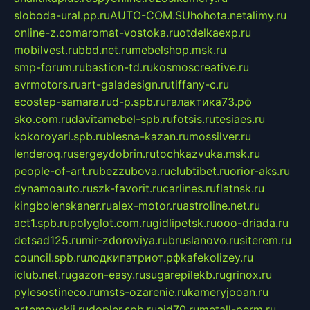
sloboda-ural.pp.ru
AUTO-COM.SU
hohota.net
alimy.ru
online-z.com
aromat-vostoka.ru
otdelkaexp.ru
mobilvest.ru
bbd.net.ru
mebelshop.msk.ru
smp-forum.ru
bastion-td.ru
kosmoscreative.ru
avrmotors.ru
art-galadesign.ru
tiffany-c.ru
ecostep-samara.ru
d-p.spb.ru
галактика73.рф
sko.com.ru
davitamebel-spb.ru
fotsis.ru
tesiaes.ru
kokoroyari.spb.ru
blesna-kazan.ru
mossilver.ru
lenderoq.ru
sergeydobrin.ru
tochkazvuka.msk.ru
people-of-art.ru
bezzubova.ru
clubtibet.ru
orior-aks.ru
dynamoauto.ru
szk-favorit.ru
carlines.ru
flatnsk.ru
kingbolenskaner.ru
alex-motor.ru
astroline.net.ru
act1.spb.ru
polyglot.com.ru
gidlipetsk.ru
ooo-driada.ru
detsad125.ru
mir-zdoroviya.ru
bruslanovo.ru
siterem.ru
council.spb.ru
лодкипатриот.рф
kafekolizey.ru
iclub.net.ru
gazon-easy.ru
sugarepilekb.ru
grinox.ru
pylesostineco.ru
msts-ozarenie.ru
kameryjooan.ru
artemovskij.ru
dopler.spb.ru
aid70.ru
metall-perm.ru