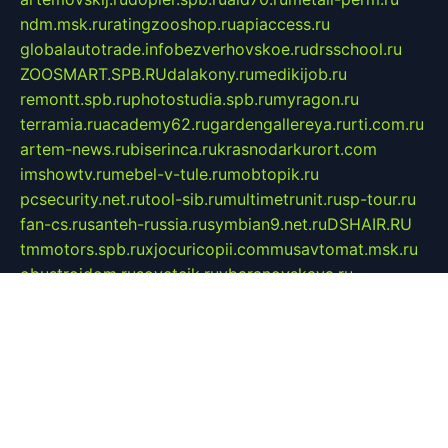
ndm.msk.ru
ratingzooshop.ru
apiaccess.ru
globalautotrade.info
bezverhovskoe.ru
drsschool.ru
ZOOSMART.SPB.RU
dalakony.ru
medikijob.ru
remontt.spb.ru
photostudia.spb.ru
myragon.ru
terramia.ru
academy62.ru
gardengallereya.ru
rti.com.ru
artem-news.ru
biserinca.ru
krasnodarkurort.com
imshowtv.ru
mebel-v-tule.ru
mobtopik.ru
pcsecurity.net.ru
tool-sib.ru
multimetrunit.ru
sp-tour.ru
fan-cs.ru
santeh-russia.ru
symbian9.net.ru
DSHAIR.RU
tmmotors.spb.ru
xjocuricopii.com
musavtomat.msk.ru
obustrojdom.ru
sovetcik.ru
ybaranovskaya.ru
ppknews.ru
cult-alshei.ru
JAPANRUSSIA.RU
proekciyamebel.ru
imper-finans.ru
rim.org.ru
glamourai.ru
brassminus.ru
zabor-pro.ru
ftn.pp.ru
dorogoe58.ru
laimengpacker.ru
kuzova-zapchasti.ru
sageerp.ru
taxodrom.ru
dsrazvitie.ru
hardcity.net.ru
ratinghomegames.ru
topservice25.ru
gubernyan.ru