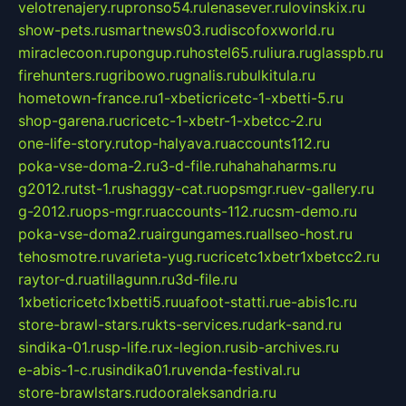
velotrenajery.ru
pronso54.ru
lenasever.ru
lovinskix.ru
show-pets.ru
smartnews03.ru
discofoxworld.ru
miraclecoon.ru
pongup.ru
hostel65.ru
liura.ru
glasspb.ru
firehunters.ru
gribowo.ru
gnalis.ru
bulkitula.ru
hometown-france.ru
1-xbeticricetc-1-xbetti-5.ru
shop-garena.ru
cricetc-1-xbetr-1-xbetcc-2.ru
one-life-story.ru
top-halyava.ru
accounts112.ru
poka-vse-doma-2.ru
3-d-file.ru
hahahaharms.ru
g2012.ru
tst-1.ru
shaggy-cat.ru
opsmgr.ru
ev-gallery.ru
g-2012.ru
ops-mgr.ru
accounts-112.ru
csm-demo.ru
poka-vse-doma2.ru
airgungames.ru
allseo-host.ru
tehosmotre.ru
varieta-yug.ru
cricetc1xbetr1xbetcc2.ru
raytor-d.ru
atillagunn.ru
3d-file.ru
1xbeticricetc1xbetti5.ru
uafoot-statti.ru
e-abis1c.ru
store-brawl-stars.ru
kts-services.ru
dark-sand.ru
sindika-01.ru
sp-life.ru
x-legion.ru
sib-archives.ru
e-abis-1-c.ru
sindika01.ru
venda-festival.ru
store-brawlstars.ru
dooraleksandria.ru