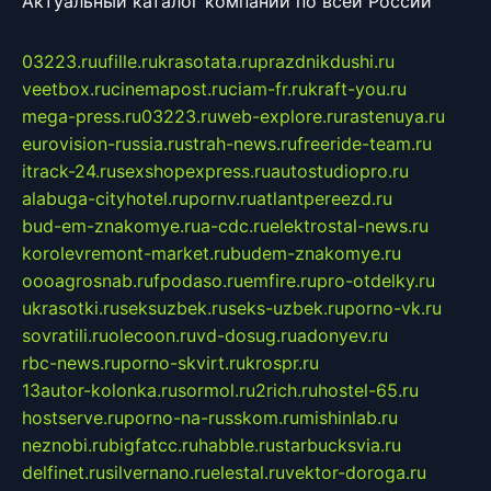
Актуальный каталог компаний по всей России
03223.ru
ufille.ru
krasotata.ru
prazdnikdushi.ru
veetbox.ru
cinemapost.ru
ciam-fr.ru
kraft-you.ru
mega-press.ru
03223.ru
web-explore.ru
rastenuya.ru
eurovision-russia.ru
strah-news.ru
freeride-team.ru
itrack-24.ru
sexshopexpress.ru
autostudiopro.ru
alabuga-cityhotel.ru
pornv.ru
atlantpereezd.ru
bud-em-znakomye.ru
a-cdc.ru
elektrostal-news.ru
korolevremont-market.ru
budem-znakomye.ru
oooagrosnab.ru
fpodaso.ru
emfire.ru
pro-otdelky.ru
ukrasotki.ru
seksuzbek.ru
seks-uzbek.ru
porno-vk.ru
sovratili.ru
olecoon.ru
vd-dosug.ru
adonyev.ru
rbc-news.ru
porno-skvirt.ru
krospr.ru
13autor-kolonka.ru
sormol.ru
2rich.ru
hostel-65.ru
hostserve.ru
porno-na-russkom.ru
mishinlab.ru
neznobi.ru
bigfatcc.ru
habble.ru
starbucksvia.ru
delfinet.ru
silvernano.ru
elestal.ru
vektor-doroga.ru