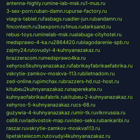
antenna-highly.ru
mine-lab-msk.ru
1-mus.ru
3-sex-porn.ru
ban-damn.ru
purse-factory.ru
viagra-tablet.ru
fasbags.ru
adler-jun.ru
bandamn.ru
fincontech.ru
3sexporn.ru
1mus.ru
darksand.ru
rebus-toys.ru
minelab-msk.ru
alabuga-cityhotel.ru
medsprawo-4-ka.ru
2864420.ru
blagodarenie-spb.ru
zajmy24.ru
tovudyi-4-kuhnyanazakaz.ru
brazzerscom.ru
medsprawo4ka.ru
xehyroo5kuhnyanazakaz.ru
fabrikayfabrikaefabrika.ru
vskrytie-zamkov-moskva-113.ru
biletnadom.ru
zed-online.ru
pimchax.ru
brazzers-hd.ru
z-host.ru
kitubeu2kuhnyanazakaz.ru
naperekate.ru
kuhnyaofabrikaufabrik.ru
kitubeu-2-kuhnyanazakaz.ru
xehyroo-5-kuhnyanazakaz.ru
cs-68.ru
guzywia-4-kuhnyanazakaz.ru
mir-tk.ru
vlknrussia.ru
cs68.ru
vladivostok-map.ru
video-seks.ru
bankaribi.ru
raszar.ru
vskrytie-zamkov-moskva113.ru
lipetsktelecom.ru
tovudyi4kuhnyanazakaz.ru