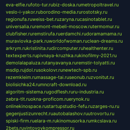
eva-elfie.ru
foto-tur.ru
biz-doska.ru
metropoltravel.ru
veslo-i-yakor.ru
borodino-media.ru
rostotsky.ru
regionufa.ru
weiss-bet.ru
zaryna.ru
casinotablet.ru
universalia.ru
remont-mebeli-moscow.ru
termomur.ru
clubfisher.ru
remstirufa.ru
erdamchi.ru
doramamama.ru
muraviovka-park.ru
worldofwoman.ru
clean-dreams.ru
arkrym.ru
kristinita.ru
dircomputer.ru
healthenter.ru
textexperts.ru
pivnaya-kruzhka.ru
kinofilmy-2021.ru
demolalapaluza.ru
tanyavanya.ru
remstir-tolyatti.ru
msdip.ru
jdol.ru
sokolovr.ru
newtech-spb.ru
rezemkleim.ru
massage-tai.ru
seonub.ru
zvonitut.ru
biolisichka24.ru
mncraft-download.ru
algoritm-sistema.ru
godflesh.ru
ru-industria.ru
zebra-tlt.ru
okna-proficom.ru
erynok.ru
onlinekinospace.ru
startupstudio-fefu.ru
zarges-ru.ru
gegenjustizunrecht.ru
autobalashov.ru
utrovortu.ru
spiski-firm.ru
elara-m.ru
kinomusorka.ru
mkcslava.ru
2bets.ru
vintovoykompressor.ru