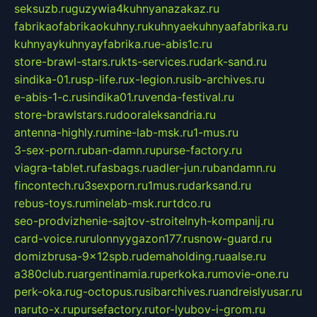
seksuzb.ru
guzywia4kuhnyanazakaz.ru
fabrikaofabrikaokuhny.ru
kuhnyaekuhnyaafabrika.ru
kuhnyaykuhnyayfabrika.ru
e-abis1c.ru
store-brawl-stars.ru
kts-services.ru
dark-sand.ru
sindika-01.ru
sp-life.ru
x-legion.ru
sib-archives.ru
e-abis-1-c.ru
sindika01.ru
venda-festival.ru
store-brawlstars.ru
dooraleksandria.ru
antenna-highly.ru
mine-lab-msk.ru
1-mus.ru
3-sex-porn.ru
ban-damn.ru
purse-factory.ru
viagra-tablet.ru
fasbags.ru
adler-jun.ru
bandamn.ru
fincontech.ru
3sexporn.ru
1mus.ru
darksand.ru
rebus-toys.ru
minelab-msk.ru
rtdco.ru
seo-prodvizhenie-sajtov-stroitelnyh-kompanij.ru
card-voice.ru
rulonnyygazon177.ru
snow-guard.ru
domizbrusa-9x12spb.ru
demaholding.ru
aalse.ru
a380club.ru
argentinamia.ru
perkoka.ru
movie-one.ru
perk-oka.ru
g-octopus.ru
sibarchives.ru
andreislyusar.ru
naruto-x.ru
pursefactory.ru
tor-lyubov-i-grom.ru