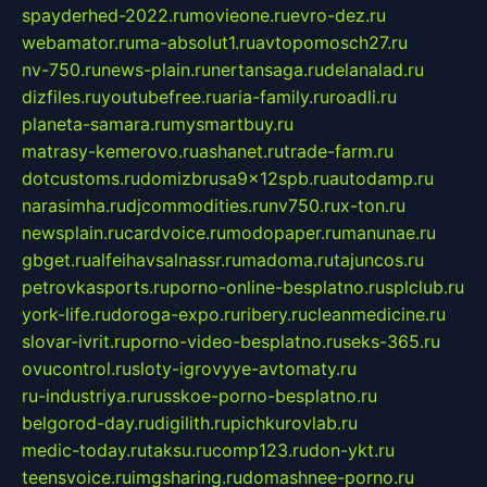
spayderhed-2022.ru
movieone.ru
evro-dez.ru
webamator.ru
ma-absolut1.ru
avtopomosch27.ru
nv-750.ru
news-plain.ru
nertansaga.ru
delanalad.ru
dizfiles.ru
youtubefree.ru
aria-family.ru
roadli.ru
planeta-samara.ru
mysmartbuy.ru
matrasy-kemerovo.ru
ashanet.ru
trade-farm.ru
dotcustoms.ru
domizbrusa9x12spb.ru
autodamp.ru
narasimha.ru
djcommodities.ru
nv750.ru
x-ton.ru
newsplain.ru
cardvoice.ru
modopaper.ru
manunae.ru
gbget.ru
alfeihavsalnassr.ru
madoma.ru
tajuncos.ru
petrovkasports.ru
porno-online-besplatno.ru
splclub.ru
york-life.ru
doroga-expo.ru
ribery.ru
cleanmedicine.ru
slovar-ivrit.ru
porno-video-besplatno.ru
seks-365.ru
ovucontrol.ru
sloty-igrovyye-avtomaty.ru
ru-industriya.ru
russkoe-porno-besplatno.ru
belgorod-day.ru
digilith.ru
pichkurovlab.ru
medic-today.ru
taksu.ru
comp123.ru
don-ykt.ru
teensvoice.ru
imgsharing.ru
domashnee-porno.ru