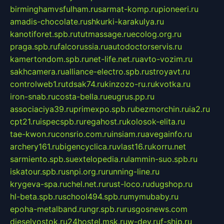
birminghamvsfulham.ru
sarmat-komp.ru
pioneeri.ru
amadis-chocolate.ru
shkurki-karakulya.ru
kanotiforet.spb.ru
tutmassage.ru
ecolog.org.ru
praga.spb.ru
falcorussia.ru
autodoctorservis.ru
kamertondom.spb.ru
net-life.net.ru
avto-vozim.ru
sakhcamera.ru
alliance-electro.spb.ru
stroyavt.ru
controlweb1.ru
tdsak74.ru
kinzozo-ru.ru
kvotka.ru
iron-snab.ru
costa-bella.ru
eugrus.pp.ru
associaciya39.ru
primexpo.spb.ru
bezmorchin.ru
ia2.ru
cpt21.ru
ispecspb.ru
regahost.ru
kolosok-elita.ru
tae-kwon.ru
consrio.com.ru
insiam.ru
avegainfo.ru
archery161.ru
bigencyclica.ru
vlast16.ru
korru.net
sarmiento.spb.su
extelopedia.ru
lammin-suo.spb.ru
iskatour.spb.ru
snpi.org.ru
running-line.ru
krygeva-spa.ru
chel.net.ru
rust-loco.ru
dugshop.ru
hl-beta.spb.ru
school494.spb.ru
mymubaby.ru
epoha-metalband.ru
ngr.spb.ru
rusgosnews.com
dieselvostok.ru
24hostel.msk.ru
w-dev.ru
f-ship.ru