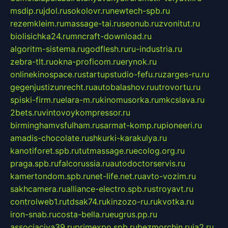
msdip.ru
jdol.ru
sokolovr.ru
newtech-spb.ru
rezemkleim.ru
massage-tai.ru
seonub.ru
zvonitut.ru
biolisichka24.ru
mncraft-download.ru
algoritm-sistema.ru
godflesh.ru
ru-industria.ru
zebra-tlt.ru
okna-proficom.ru
erynok.ru
onlinekinospace.ru
startupstudio-fefu.ru
zarges-ru.ru
gegenjustizunrecht.ru
autobalashov.ru
utrovortu.ru
spiski-firm.ru
elara-m.ru
kinomusorka.ru
mkcslava.ru
2bets.ru
vintovoykompressor.ru
birminghamvsfulham.ru
sarmat-komp.ru
pioneeri.ru
amadis-chocolate.ru
shkurki-karakulya.ru
kanotiforet.spb.ru
tutmassage.ru
ecolog.org.ru
praga.spb.ru
falcorussia.ru
autodoctorservis.ru
kamertondom.spb.ru
net-life.net.ru
avto-vozim.ru
sakhcamera.ru
alliance-electro.spb.ru
stroyavt.ru
controlweb1.ru
tdsak74.ru
kinzozo-ru.ru
kvotka.ru
iron-snab.ru
costa-bella.ru
eugrus.pp.ru
associaciya39.ru
primexpo.spb.ru
bezmorchin.ru
ia2.ru