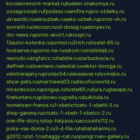
korolevremont-market.ru
budem-znakomye.ru
oooagrosnab.ru
fpodaso.ru
emfire.ru
pro-otdelky.ru
ukrasotki.ru
seksuzbek.ru
seks-uzbek.ru
porno-vk.ru
sovratili.ru
olecoon.ru
vd-dosug.ru
adonyev.ru
rbc-news.ru
porno-skvirt.ru
krospr.ru
13autor-kolonka.ru
sormol.ru
2rich.ru
hostel-65.ru
hostserve.ru
porno-na-russkom.ru
mishinlab.ru
neznobi.ru
bigfatcc.ru
habble.ru
starbucksvia.ru
delfinet.ru
silvernano.ru
elestal.ru
vektor-doroga.ru
velotrenajery.ru
pronso54.ru
lenasever.ru
lovinskix.ru
show-pets.ru
smartnews03.ru
discofoxworld.ru
miraclecoon.ru
pongup.ru
hostel65.ru
liura.ru
glasspb.ru
firehunters.ru
gribowo.ru
gnalis.ru
bulkitula.ru
hometown-france.ru
1-xbeticricetc-1-xbetti-5.ru
shop-garena.ru
cricetc-1-xbetr-1-xbetcc-2.ru
one-life-story.ru
top-halyava.ru
accounts112.ru
poka-vse-doma-2.ru
3-d-file.ru
hahahaharms.ru
g2012.ru
tst-1.ru
shaggy-cat.ru
opsmgr.ru
ev-gallery.ru