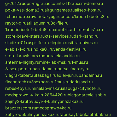
g-2012.ru
ops-mgr.ru
accounts-112.ru
csm-demo.ru
poka-vse-doma2.ru
airgungames.ru
allseo-host.ru
tehosmotre.ru
varieta-yug.ru
cricetc1xbetr1xbetcc2.ru
raytor-d.ru
atillagunn.ru
3d-file.ru
1xbeticricetc1xbetti5.ru
uafoot-statti.ru
e-abis1c.ru
store-brawl-stars.ru
kts-services.ru
dark-sand.ru
sindika-01.ru
sp-life.ru
x-legion.ru
sib-archives.ru
e-abis-1-c.ru
sindika01.ru
venda-festival.ru
store-brawlstars.ru
dooraleksandria.ru
antenna-highly.ru
mine-lab-msk.ru
1-mus.ru
3-sex-porn.ru
ban-damn.ru
purse-factory.ru
viagra-tablet.ru
fasbags.ru
adler-jun.ru
bandamn.ru
fincontech.ru
3sexporn.ru
1mus.ru
darksand.ru
rebus-toys.ru
minelab-msk.ru
alabuga-cityhotel.ru
medsprawo-4-ka.ru
2864420.ru
blagodarenie-spb.ru
zajmy24.ru
tovudyi-4-kuhnyanazakaz.ru
brazzerscom.ru
medsprawo4ka.ru
xehyroo5kuhnyanazakaz.ru
fabrikayfabrikaefabrika.ru