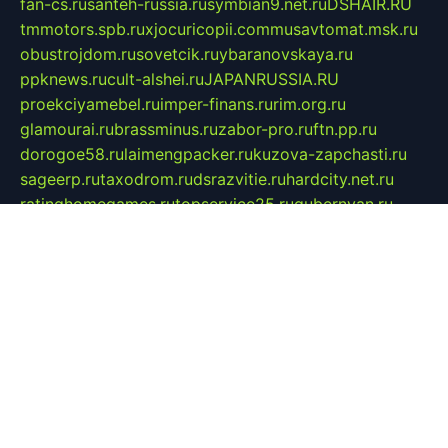
fan-cs.ru
santeh-russia.ru
symbian9.net.ru
DSHAIR.RU
tmmotors.spb.ru
xjocuricopii.com
musavtomat.msk.ru
obustrojdom.ru
sovetcik.ru
ybaranovskaya.ru
ppknews.ru
cult-alshei.ru
JAPANRUSSIA.RU
proekciyamebel.ru
imper-finans.ru
rim.org.ru
glamourai.ru
brassminus.ru
zabor-pro.ru
ftn.pp.ru
dorogoe58.ru
laimengpacker.ru
kuzova-zapchasti.ru
sageerp.ru
taxodrom.ru
dsrazvitie.ru
hardcity.net.ru
ratinghomegames.ru
topservice25.ru
gubernyan.ru
gtglasslined.ru
ii4.ru
tssport.spb.ru
andorra24.com
blackwallstreet.ru
oboimos.ru
optim-doors.com.ru
ikuch.ru
nycr.org.ru
npa21.ru
vremya-ch.spb.ru
desert000.ru
ivtorgi.ru
ifiori.ru
catalog-statei.ru
dcv.org.ru
spetsmaster174.ru
ipkameryhiseeu.ru
dum26.ru
ruspol.spb.ru
fr-opendp.ru
kam-solnyshko.ru
cheyenne-arapaho.ru
sevzapmetal.spb.ru
ted-lapidus.spb.ru
parasite-eliminator.ru
sigma-complete.ru
modernworld.ru
dama-moda.ru