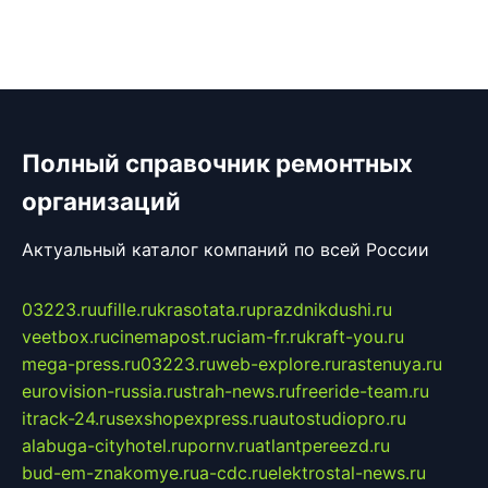
Полный справочник ремонтных
организаций
Актуальный каталог компаний по всей России
03223.ru
ufille.ru
krasotata.ru
prazdnikdushi.ru
veetbox.ru
cinemapost.ru
ciam-fr.ru
kraft-you.ru
mega-press.ru
03223.ru
web-explore.ru
rastenuya.ru
eurovision-russia.ru
strah-news.ru
freeride-team.ru
itrack-24.ru
sexshopexpress.ru
autostudiopro.ru
alabuga-cityhotel.ru
pornv.ru
atlantpereezd.ru
bud-em-znakomye.ru
a-cdc.ru
elektrostal-news.ru