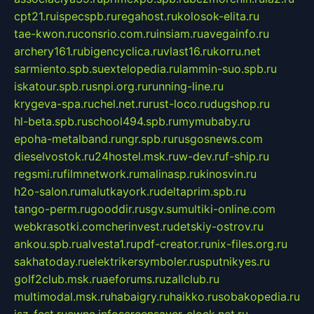
cpt21.ru
ispecspb.ru
regahost.ru
kolosok-elita.ru
tae-kwon.ru
consrio.com.ru
insiam.ru
avegainfo.ru
archery161.ru
bigencyclica.ru
vlast16.ru
korru.net
sarmiento.spb.su
extelopedia.ru
lammin-suo.spb.ru
iskatour.spb.ru
snpi.org.ru
running-line.ru
krygeva-spa.ru
chel.net.ru
rust-loco.ru
dugshop.ru
hl-beta.spb.ru
school494.spb.ru
mymubaby.ru
epoha-metalband.ru
ngr.spb.ru
rusgosnews.com
dieselvostok.ru
24hostel.msk.ru
w-dev.ru
f-ship.ru
regsmi.ru
filmnetwork.ru
malinasp.ru
kinosvin.ru
h2o-salon.ru
malutkayork.ru
deltaprim.spb.ru
tango-perm.ru
gooddir.ru
sgv.su
multiki-online.com
webkrasotki.com
cherinvest.ru
detskiy-ostrov.ru
ankou.spb.ru
alvesta1.ru
pdf-creator.ru
nix-files.org.ru
sakhatoday.ru
elektrikersymboler.ru
sputnikyes.ru
golf2club.msk.ru
aeforums.ru
zallclub.ru
multimodal.msk.ru
habaigry.ru
haikko.ru
sobakopedia.ru
isz-fest.ru
ewnc.info
screensaver-clock.net.ru