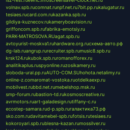
volnav.spb.ru
comnat.ru
npf.net.ru
7bit.pp.ru
kalugatur.ru
tesiaes.ru
card.com.ru
kazanka.spb.ru
gildiya-kuznecov.ru
kameryboavision.ru
griffoncom.spb.ru
fabrika-emotsiy.ru
PARK-MATROSOVA.RU
agat.spb.ru
avtoyurist-moskva1.ru
hardware.org.ru
схема-авто.рф
dg-lab.ru
angrup.ru
recruiter.spb.ru
music8.spb.ru
krsk124.ru
kubok.spb.ru
romanofforex.ru
analitikaplus.ru
spyonline.ru
zosikamery.ru
sloboda-ural.pp.ru
AUTO-COM.SU
hohota.net
alimy.ru
online-z.com
aromat-vostoka.ru
otdelkaexp.ru
mobilvest.ru
bbd.net.ru
mebelshop.msk.ru
smp-forum.ru
bastion-td.ru
kosmoscreative.ru
avrmotors.ru
art-galadesign.ru
tiffany-c.ru
ecostep-samara.ru
d-p.spb.ru
галактика73.рф
sko.com.ru
davitamebel-spb.ru
fotsis.ru
tesiaes.ru
kokoroyari.spb.ru
blesna-kazan.ru
mossilver.ru