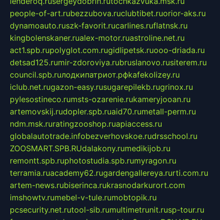
lenderoq.ru
sergeydobrin.ru
tochkazvuka.msk.ru
people-of-art.ru
bezzubova.ru
clubtibet.ru
orior-aks.ru
dynamoauto.ru
szk-favorit.ru
carlines.ru
flatnsk.ru
kingbolenskaner.ru
alex-motor.ru
astroline.net.ru
act1.spb.ru
polyglot.com.ru
gidlipetsk.ru
ooo-driada.ru
detsad125.ru
mir-zdoroviya.ru
bruslanovo.ru
siterem.ru
council.spb.ru
лодкипатриот.рф
kafekolizey.ru
iclub.net.ru
gazon-easy.ru
sugarepilekb.ru
grinox.ru
pylesostineco.ru
msts-ozarenie.ru
kameryjooan.ru
artemovskij.ru
dopler.spb.ru
aid70.ru
metall-perm.ru
ndm.msk.ru
ratingzooshop.ru
apiaccess.ru
globalautotrade.info
bezverhovskoe.ru
drsschool.ru
ZOOSMART.SPB.RU
dalakony.ru
medikijob.ru
remontt.spb.ru
photostudia.spb.ru
myragon.ru
terramia.ru
academy62.ru
gardengallereya.ru
rti.com.ru
artem-news.ru
biserinca.ru
krasnodarkurort.com
imshowtv.ru
mebel-v-tule.ru
mobtopik.ru
pcsecurity.net.ru
tool-sib.ru
multimetrunit.ru
sp-tour.ru