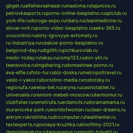
gbget.ru
alfeihavsalnassr.ru
madoma.ru
tajuncos.ru
petrovkasports.ru
porno-online-besplatno.ru
splclub.ru
york-life.ru
doroga-expo.ru
ribery.ru
cleanmedicine.ru
slovar-ivrit.ru
porno-video-besplatno.ru
seks-365.ru
ovucontrol.ru
sloty-igrovyye-avtomaty.ru
ru-industriya.ru
russkoe-porno-besplatno.ru
belgorod-day.ru
digilith.ru
pichkurovlab.ru
medic-today.ru
taksu.ru
comp123.ru
don-ykt.ru
teensvoice.ru
imgsharing.ru
domashnee-porno.ru
eva-elfie.ru
foto-tur.ru
biz-doska.ru
metropoltravel.ru
veslo-i-yakor.ru
borodino-media.ru
rostotsky.ru
regionufa.ru
weiss-bet.ru
zaryna.ru
casinotablet.ru
universalia.ru
remont-mebeli-moscow.ru
termomur.ru
clubfisher.ru
remstirufa.ru
erdamchi.ru
doramamama.ru
muraviovka-park.ru
worldofwoman.ru
clean-dreams.ru
arkrym.ru
kristinita.ru
dircomputer.ru
healthenter.ru
textexperts.ru
pivnaya-kruzhka.ru
kinofilmy-2021.ru
demolalapaluza.ru
tanyavanya.ru
remstir-tolyatti.ru