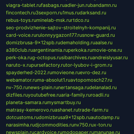
viagra-tablet.ru
fasbags.ru
adler-jun.ru
bandamn.ru
fincontech.ru
3sexporn.ru
1mus.ru
darksand.ru
rebus-toys.ru
minelab-msk.ru
rtdco.ru
seo-prodvizhenie-sajtov-stroitelnyh-kompanij.ru
card-voice.ru
rulonnyygazon177.ru
snow-guard.ru
domizbrusa-9x12spb.ru
demaholding.ru
aalse.ru
a380club.ru
argentinamia.ru
perkoka.ru
movie-one.ru
perk-oka.ru
g-octopus.ru
sibarchives.ru
andreislyusar.ru
naruto-x.ru
pursefactory.ru
tor-lyubov-i-grom.ru
spayderhed-2022.ru
movieone.ru
evro-dez.ru
webamator.ru
ma-absolut1.ru
avtopomosch27.ru
nv-750.ru
news-plain.ru
nertansaga.ru
delanalad.ru
dizfiles.ru
youtubefree.ru
aria-family.ru
roadli.ru
planeta-samara.ru
mysmartbuy.ru
matrasy-kemerovo.ru
ashanet.ru
trade-farm.ru
dotcustoms.ru
domizbrusa9x12spb.ru
autodamp.ru
narasimha.ru
djcommodities.ru
nv750.ru
x-ton.ru
newsplain.ru
cardvoice.ru
modopaper.ru
manunae.ru