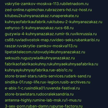
vskrytie-zamkov-moskva-113.ru
biletnadom.ru
zed-online.ru
pimchax.ru
brazzers-hd.ru
z-host.ru
kitubeu2kuhnyanazakaz.ru
naperekate.ru
kuhnyaofabrikaufabrik.ru
kitubeu-2-kuhnyanazakaz.ru
xehyroo-5-kuhnyanazakaz.ru
cs-68.ru
guzywia-4-kuhnyanazakaz.ru
mir-tk.ru
vlknrussia.ru
cs68.ru
vladivostok-map.ru
video-seks.ru
bankaribi.ru
raszar.ru
vskrytie-zamkov-moskva113.ru
lipetsktelecom.ru
tovudyi4kuhnyanazakaz.ru
seksuzb.ru
guzywia4kuhnyanazakaz.ru
fabrikaofabrikaokuhny.ru
kuhnyaekuhnyaafabrika.ru
kuhnyaykuhnyayfabrika.ru
e-abis1c.ru
store-brawl-stars.ru
kts-services.ru
dark-sand.ru
sindika-01.ru
sp-life.ru
x-legion.ru
sib-archives.ru
e-abis-1-c.ru
sindika01.ru
venda-festival.ru
store-brawlstars.ru
dooraleksandria.ru
antenna-highly.ru
mine-lab-msk.ru
1-mus.ru
3-sex-porn.ru
ban-damn.ru
purse-factory.ru