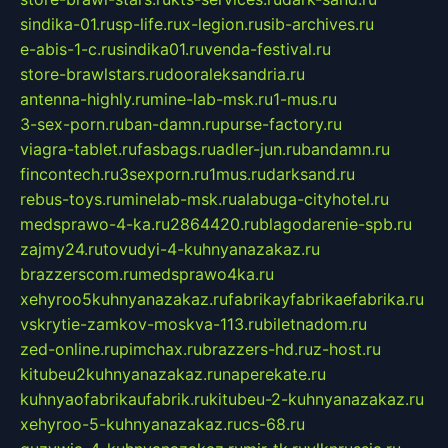
sindika-01.ru
sp-life.ru
x-legion.ru
sib-archives.ru
e-abis-1-c.ru
sindika01.ru
venda-festival.ru
store-brawlstars.ru
dooraleksandria.ru
antenna-highly.ru
mine-lab-msk.ru
1-mus.ru
3-sex-porn.ru
ban-damn.ru
purse-factory.ru
viagra-tablet.ru
fasbags.ru
adler-jun.ru
bandamn.ru
fincontech.ru
3sexporn.ru
1mus.ru
darksand.ru
rebus-toys.ru
minelab-msk.ru
alabuga-cityhotel.ru
medsprawo-4-ka.ru
2864420.ru
blagodarenie-spb.ru
zajmy24.ru
tovudyi-4-kuhnyanazakaz.ru
brazzerscom.ru
medsprawo4ka.ru
xehyroo5kuhnyanazakaz.ru
fabrikayfabrikaefabrika.ru
vskrytie-zamkov-moskva-113.ru
biletnadom.ru
zed-online.ru
pimchax.ru
brazzers-hd.ru
z-host.ru
kitubeu2kuhnyanazakaz.ru
naperekate.ru
kuhnyaofabrikaufabrik.ru
kitubeu-2-kuhnyanazakaz.ru
xehyroo-5-kuhnyanazakaz.ru
cs-68.ru