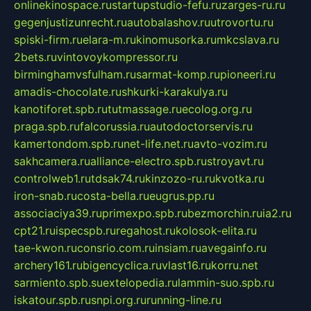
onlinekinospace.ru
startupstudio-fefu.ru
zarges-ru.ru
gegenjustizunrecht.ru
autobalashov.ru
utrovortu.ru
spiski-firm.ru
elara-m.ru
kinomusorka.ru
mkcslava.ru
2bets.ru
vintovoykompressor.ru
birminghamvsfulham.ru
sarmat-komp.ru
pioneeri.ru
amadis-chocolate.ru
shkurki-karakulya.ru
kanotiforet.spb.ru
tutmassage.ru
ecolog.org.ru
praga.spb.ru
falcorussia.ru
autodoctorservis.ru
kamertondom.spb.ru
net-life.net.ru
avto-vozim.ru
sakhcamera.ru
alliance-electro.spb.ru
stroyavt.ru
controlweb1.ru
tdsak74.ru
kinzozo-ru.ru
kvotka.ru
iron-snab.ru
costa-bella.ru
eugrus.pp.ru
associaciya39.ru
primexpo.spb.ru
bezmorchin.ru
ia2.ru
cpt21.ru
ispecspb.ru
regahost.ru
kolosok-elita.ru
tae-kwon.ru
consrio.com.ru
insiam.ru
avegainfo.ru
archery161.ru
bigencyclica.ru
vlast16.ru
korru.net
sarmiento.spb.su
extelopedia.ru
lammin-suo.spb.ru
iskatour.spb.ru
snpi.org.ru
running-line.ru