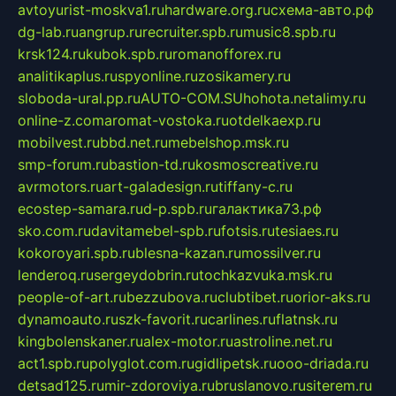
avtoyurist-moskva1.ru
hardware.org.ru
схема-авто.рф
dg-lab.ru
angrup.ru
recruiter.spb.ru
music8.spb.ru
krsk124.ru
kubok.spb.ru
romanofforex.ru
analitikaplus.ru
spyonline.ru
zosikamery.ru
sloboda-ural.pp.ru
AUTO-COM.SU
hohota.net
alimy.ru
online-z.com
aromat-vostoka.ru
otdelkaexp.ru
mobilvest.ru
bbd.net.ru
mebelshop.msk.ru
smp-forum.ru
bastion-td.ru
kosmoscreative.ru
avrmotors.ru
art-galadesign.ru
tiffany-c.ru
ecostep-samara.ru
d-p.spb.ru
галактика73.рф
sko.com.ru
davitamebel-spb.ru
fotsis.ru
tesiaes.ru
kokoroyari.spb.ru
blesna-kazan.ru
mossilver.ru
lenderoq.ru
sergeydobrin.ru
tochkazvuka.msk.ru
people-of-art.ru
bezzubova.ru
clubtibet.ru
orior-aks.ru
dynamoauto.ru
szk-favorit.ru
carlines.ru
flatnsk.ru
kingbolenskaner.ru
alex-motor.ru
astroline.net.ru
act1.spb.ru
polyglot.com.ru
gidlipetsk.ru
ooo-driada.ru
detsad125.ru
mir-zdoroviya.ru
bruslanovo.ru
siterem.ru