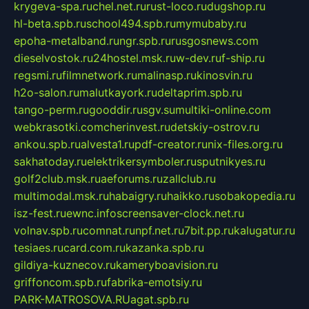
krygeva-spa.ru
chel.net.ru
rust-loco.ru
dugshop.ru
hl-beta.spb.ru
school494.spb.ru
mymubaby.ru
epoha-metalband.ru
ngr.spb.ru
rusgosnews.com
dieselvostok.ru
24hostel.msk.ru
w-dev.ru
f-ship.ru
regsmi.ru
filmnetwork.ru
malinasp.ru
kinosvin.ru
h2o-salon.ru
malutkayork.ru
deltaprim.spb.ru
tango-perm.ru
gooddir.ru
sgv.su
multiki-online.com
webkrasotki.com
cherinvest.ru
detskiy-ostrov.ru
ankou.spb.ru
alvesta1.ru
pdf-creator.ru
nix-files.org.ru
sakhatoday.ru
elektrikersymboler.ru
sputnikyes.ru
golf2club.msk.ru
aeforums.ru
zallclub.ru
multimodal.msk.ru
habaigry.ru
haikko.ru
sobakopedia.ru
isz-fest.ru
ewnc.info
screensaver-clock.net.ru
volnav.spb.ru
comnat.ru
npf.net.ru
7bit.pp.ru
kalugatur.ru
tesiaes.ru
card.com.ru
kazanka.spb.ru
gildiya-kuznecov.ru
kameryboavision.ru
griffoncom.spb.ru
fabrika-emotsiy.ru
PARK-MATROSOVA.RU
agat.spb.ru