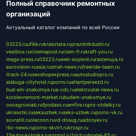
Полный справочник ремонтных
организаций
Актуальный каталог компаний по всей России
03223.ru
ufille.ru
krasotata.ru
prazdnikdushi.ru
veetbox.ru
cinemapost.ru
ciam-fr.ru
kraft-you.ru
mega-press.ru
03223.ru
web-explore.ru
rastenuya.ru
eurovision-russia.ru
strah-news.ru
freeride-team.ru
itrack-24.ru
sexshopexpress.ru
autostudiopro.ru
alabuga-cityhotel.ru
pornv.ru
atlantpereezd.ru
bud-em-znakomye.ru
a-cdc.ru
elektrostal-news.ru
korolevremont-market.ru
budem-znakomye.ru
oooagrosnab.ru
fpodaso.ru
emfire.ru
pro-otdelky.ru
ukrasotki.ru
seksuzbek.ru
seks-uzbek.ru
porno-vk.ru
sovratili.ru
olecoon.ru
vd-dosug.ru
adonyev.ru
rbc-news.ru
porno-skvirt.ru
krospr.ru
13autor-kolonka.ru
sormol.ru
2rich.ru
hostel-65.ru