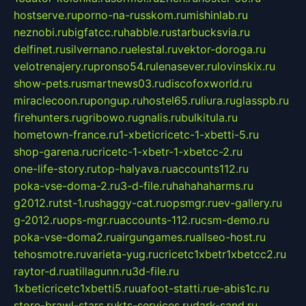
hostserve.ru
porno-na-russkom.ru
mishinlab.ru
neznobi.ru
bigfatcc.ru
habble.ru
starbucksvia.ru
delfinet.ru
silvernano.ru
elestal.ru
vektor-doroga.ru
velotrenajery.ru
pronso54.ru
lenasever.ru
lovinskix.ru
show-pets.ru
smartnews03.ru
discofoxworld.ru
miraclecoon.ru
pongup.ru
hostel65.ru
liura.ru
glasspb.ru
firehunters.ru
gribowo.ru
gnalis.ru
bulkitula.ru
hometown-france.ru
1-xbeticricetc-1-xbetti-5.ru
shop-garena.ru
cricetc-1-xbetr-1-xbetcc-2.ru
one-life-story.ru
top-halyava.ru
accounts112.ru
poka-vse-doma-2.ru
3-d-file.ru
hahahaharms.ru
g2012.ru
tst-1.ru
shaggy-cat.ru
opsmgr.ru
ev-gallery.ru
g-2012.ru
ops-mgr.ru
accounts-112.ru
csm-demo.ru
poka-vse-doma2.ru
airgungames.ru
allseo-host.ru
tehosmotre.ru
varieta-yug.ru
cricetc1xbetr1xbetcc2.ru
raytor-d.ru
atillagunn.ru
3d-file.ru
1xbeticricetc1xbetti5.ru
uafoot-statti.ru
e-abis1c.ru
store-brawl-stars.ru
kts-services.ru
dark-sand.ru