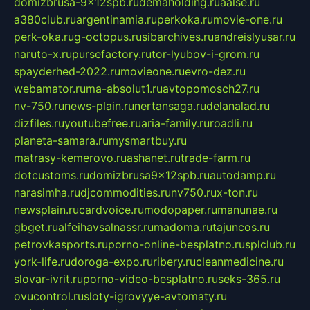
domizbrusa-9x12spb.ru
demaholding.ru
aalse.ru
a380club.ru
argentinamia.ru
perkoka.ru
movie-one.ru
perk-oka.ru
g-octopus.ru
sibarchives.ru
andreislyusar.ru
naruto-x.ru
pursefactory.ru
tor-lyubov-i-grom.ru
spayderhed-2022.ru
movieone.ru
evro-dez.ru
webamator.ru
ma-absolut1.ru
avtopomosch27.ru
nv-750.ru
news-plain.ru
nertansaga.ru
delanalad.ru
dizfiles.ru
youtubefree.ru
aria-family.ru
roadli.ru
planeta-samara.ru
mysmartbuy.ru
matrasy-kemerovo.ru
ashanet.ru
trade-farm.ru
dotcustoms.ru
domizbrusa9x12spb.ru
autodamp.ru
narasimha.ru
djcommodities.ru
nv750.ru
x-ton.ru
newsplain.ru
cardvoice.ru
modopaper.ru
manunae.ru
gbget.ru
alfeihavsalnassr.ru
madoma.ru
tajuncos.ru
petrovkasports.ru
porno-online-besplatno.ru
splclub.ru
york-life.ru
doroga-expo.ru
ribery.ru
cleanmedicine.ru
slovar-ivrit.ru
porno-video-besplatno.ru
seks-365.ru
ovucontrol.ru
sloty-igrovyye-avtomaty.ru