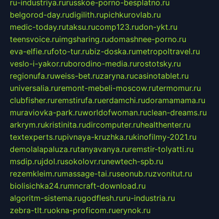
ru-industriya.ru
russkoe-porno-besplatno.ru
belgorod-day.ru
digilith.ru
pichkurovlab.ru
medic-today.ru
taksu.ru
comp123.ru
don-ykt.ru
teensvoice.ru
imgsharing.ru
domashnee-porno.ru
eva-elfie.ru
foto-tur.ru
biz-doska.ru
metropoltravel.ru
veslo-i-yakor.ru
borodino-media.ru
rostotsky.ru
regionufa.ru
weiss-bet.ru
zaryna.ru
casinotablet.ru
universalia.ru
remont-mebeli-moscow.ru
termomur.ru
clubfisher.ru
remstirufa.ru
erdamchi.ru
doramamama.ru
muraviovka-park.ru
worldofwoman.ru
clean-dreams.ru
arkrym.ru
kristinita.ru
dircomputer.ru
healthenter.ru
textexperts.ru
pivnaya-kruzhka.ru
kinofilmy-2021.ru
demolalapaluza.ru
tanyavanya.ru
remstir-tolyatti.ru
msdip.ru
jdol.ru
sokolovr.ru
newtech-spb.ru
rezemkleim.ru
massage-tai.ru
seonub.ru
zvonitut.ru
biolisichka24.ru
mncraft-download.ru
algoritm-sistema.ru
godflesh.ru
ru-industria.ru
zebra-tlt.ru
okna-proficom.ru
erynok.ru