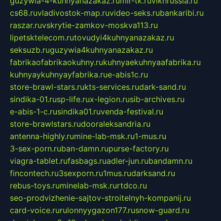
guzywia-4-kuhnyanazakaz.ru
mir-tk.ru
vlknrussia.ru
cs68.ru
vladivostok-map.ru
video-seks.ru
bankaribi.ru
raszar.ru
vskrytie-zamkov-moskva113.ru
lipetsktelecom.ru
tovudyi4kuhnyanazakaz.ru
seksuzb.ru
guzywia4kuhnyanazakaz.ru
fabrikaofabrikaokuhny.ru
kuhnyaekuhnyaafabrika.ru
kuhnyaykuhnyayfabrika.ru
e-abis1c.ru
store-brawl-stars.ru
kts-services.ru
dark-sand.ru
sindika-01.ru
sp-life.ru
x-legion.ru
sib-archives.ru
e-abis-1-c.ru
sindika01.ru
venda-festival.ru
store-brawlstars.ru
dooraleksandria.ru
antenna-highly.ru
mine-lab-msk.ru
1-mus.ru
3-sex-porn.ru
ban-damn.ru
purse-factory.ru
viagra-tablet.ru
fasbags.ru
adler-jun.ru
bandamn.ru
fincontech.ru
3sexporn.ru
1mus.ru
darksand.ru
rebus-toys.ru
minelab-msk.ru
rtdco.ru
seo-prodvizhenie-sajtov-stroitelnyh-kompanij.ru
card-voice.ru
rulonnyygazon177.ru
snow-guard.ru