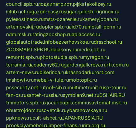
council.spb.ru
лодкипатриот.рф
kafekolizey.ru
iclub.net.ru
gazon-easy.ru
sugarepilekb.ru
grinox.ru
pylesostineco.ru
msts-ozarenie.ru
kameryjooan.ru
artemovskij.ru
dopler.spb.ru
aid70.ru
metall-perm.ru
ndm.msk.ru
ratingzooshop.ru
apiaccess.ru
globalautotrade.info
bezverhovskoe.ru
drsschool.ru
ZOOSMART.SPB.RU
dalakony.ru
medikijob.ru
remontt.spb.ru
photostudia.spb.ru
myragon.ru
terramia.ru
academy62.ru
gardengallereya.ru
rti.com.ru
artem-news.ru
biserinca.ru
krasnodarkurort.com
imshowtv.ru
mebel-v-tule.ru
mobtopik.ru
pcsecurity.net.ru
tool-sib.ru
multimetrunit.ru
sp-tour.ru
fan-cs.ru
santeh-russia.ru
symbian9.net.ru
DSHAIR.RU
tmmotors.spb.ru
xjocuricopii.com
musavtomat.msk.ru
obustrojdom.ru
sovetcik.ru
ybaranovskaya.ru
ppknews.ru
cult-alshei.ru
JAPANRUSSIA.RU
proekciyamebel.ru
imper-finans.ru
rim.org.ru
glamourai.ru
brassminus.ru
zabor-pro.ru
ftn.pp.ru